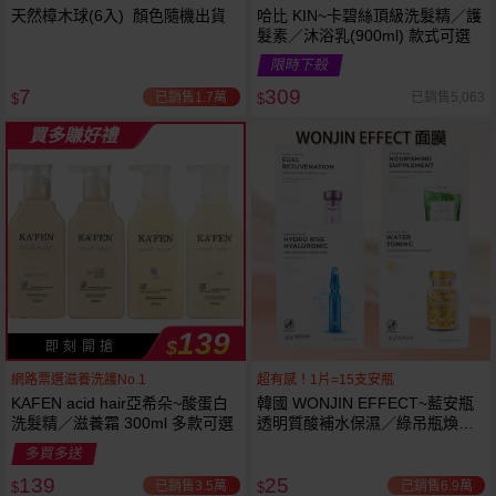
天然樟木球(6入) 顏色隨機出貨
哈比 KIN~卡碧絲頂級洗髮精／護
髮素／沐浴乳(900ml) 款式可選
限時下殺
7
309
已銷售1.7萬
已銷售5,063
$
$
買多賺好禮
139
$
即 刻 開 搶
網路票選滋養洗護No.1
超有感！1片=15支安瓶
KAFEN acid hair亞希朵~酸蛋白
韓國 WONJIN EFFECT~藍安瓶
洗髮精／滋養霜 300ml 多款可選
透明質酸補水保濕／綠吊瓶煥顏
滋養／煥彩雪絨花／黃金膠囊水
多買多送
嫩 面膜(單片入) 30g款式可選
139
25
已銷售3.5萬
已銷售6.9萬
$
$