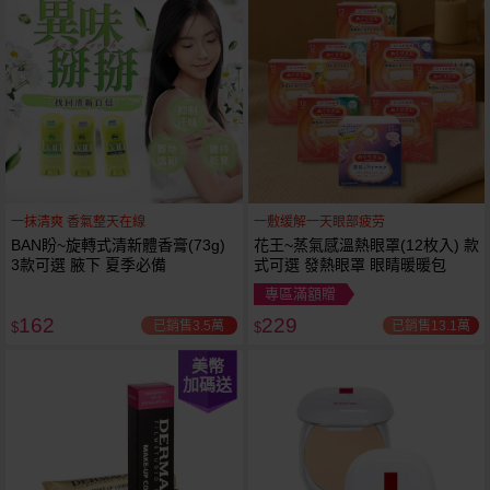
一抹清爽 香氣整天在線
一敷缓解一天眼部疲劳
BAN盼~旋轉式清新體香膏(73g)
花王~蒸氣感溫熱眼罩(12枚入) 款
3款可選 腋下 夏季必備
式可選 發熱眼罩 眼睛暖暖包
專區滿額贈
162
229
已銷售3.5萬
已銷售13.1萬
$
$
美幣
加碼送