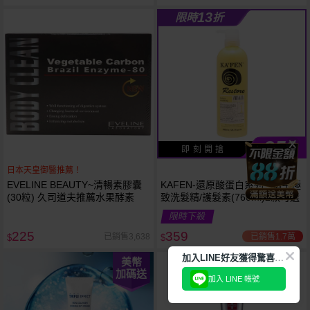
13
限時
折
359
$
即 刻 開 搶
日本天皇御醫推薦！
EVELINE BEAUTY~清暢素膠囊
KAFEN-還原酸蛋白系列~ 蝸牛極
(30粒) 久司道夫推薦水果酵素
致洗髮精/護髮素(760ml)2款可選
限時下殺
225
359
已銷售1.7萬
已銷售3,638
$
$
加
入LINE好友獲得驚喜折扣!
美幣
加碼送
加入 LINE 帳號