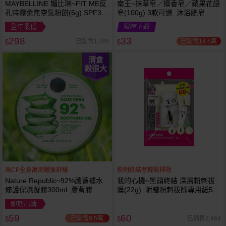
MAYBELLINE 媚比琳~FIT ME反
南王~抹草皂／檀香皂／蘋果花語
孔特霧柔焦空氣粉餅(6g) SPF32
皂(100g) 3款可選 沐浴肥皂
PA+++ 款式可選 空氣小圓餅
全年最低
限時下殺
298
33
已銷售14.6萬
已銷售1,485
$
$
清倉
殺很大
高CP全身萬用曬後舒緩
粉刺終結者輕鬆掃除
Nature Republic~92%蘆薈補水
我的心機~黑頭終結 深層粉刺拔
修護保濕凝膠300ml 蘆薈膠
膜(22g) 附贈粉刺拔除專用紙50
張
即期出清
59
60
已銷售9.5萬
已銷售2,464
$
$