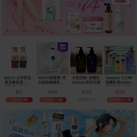
BALO~山羊奶全
NIVEA妮維雅~亮
木質莊園~身體乳
Vaseline 凡士林~
身活膚保濕／玻
白極致嫩膚乳液
(500ml) 款式可選
身體乳液(600ml)
尿酸高效嫩白乳
400ml
清新蘆薈／密集
91
299
129
159
液(550ml) 款式可
保濕鎖水／全方
$
$
$
$
選
位保濕鎖水／可
已銷售523
已銷售2萬
已銷售1.5萬
已銷售10.7萬
可油／薰衣草／
淨白透亮／杏仁
+E 款式可選