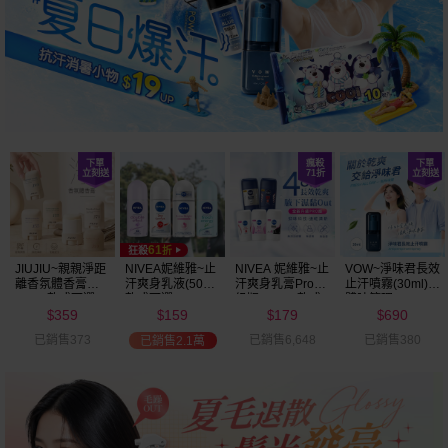
JIUJIU~親親淨距
NIVEA妮維雅~止
NIVEA 妮維雅~止
VOW~淨味君長效
離香氛體香膏
汗爽身乳液(50ml)
汗爽身乳膏Pro升
止汗噴霧(30ml)
(35g) 款式可選
款式可選
級版(50ml) 款式
體味管理
359
159
179
690
可選
$
$
$
$
已銷售373
已銷售6,648
已銷售380
已銷售2.1萬