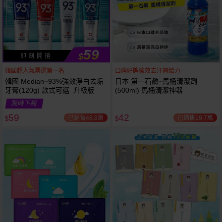
59
$
即 刻 開 搶
韓國超人氣票選第一名
口碑好牌強效去汙夠給力
韓國 Median~93%強效淨白去垢
日本 第一石鹼~馬桶清潔劑
牙膏(120g) 款式可選 升級版
(500ml) 馬桶清潔神器
限時下殺
59
42
已銷售48.8萬
已銷售19.7萬
$
$