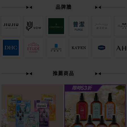
品牌牆
下單
立刻送
61
推薦商品
狂殺
折
53
限時
折