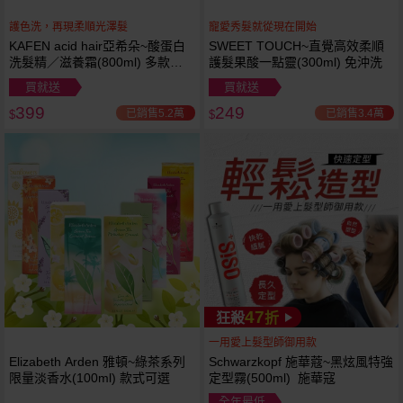
護色洗，再現柔順光澤髮
寵愛秀髮就從現在開始
KAFEN acid hair亞希朵~酸蛋白
SWEET TOUCH~直覺高效柔順
洗髮精／滋養霜(800ml) 多款可
護髮果酸一點靈(300ml) 免沖洗
選
買就送
買就送
399
249
已銷售5.2萬
已銷售3.4萬
$
$
47
狂殺
折
一用愛上髮型師御用款
Elizabeth Arden 雅頓~綠茶系列
Schwarzkopf 施華蔻~黑炫風特強
限量淡香水(100ml) 款式可選
定型霧(500ml) 施華寇
全年最低