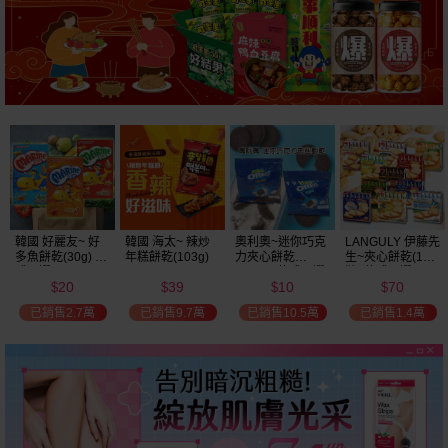
韓國 好麗友~ 好
韓國 海太~ 辣炒
奧利奧~迷你巧克
LANGULY 伊藤先
多魚餅乾(30g) 款
年糕餅乾(103g)
力夾心餅乾
生~夾心餅乾(1盒
式可選
(20.4g) 款式可選
裝) 款式可選
20
39
10
70
美式賣場熱銷
$
$
$
$
已銷售2.7萬
已銷售9.7萬
已銷售10.5萬
已銷售1.4萬