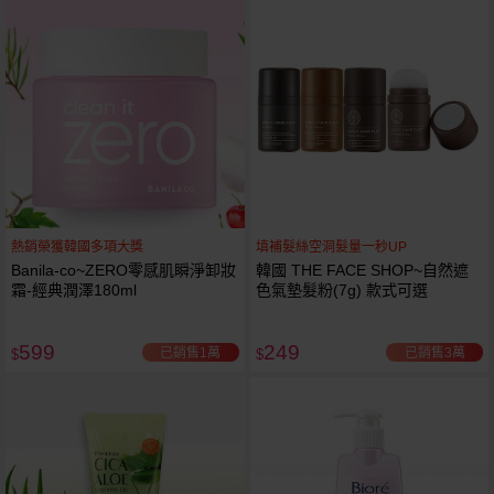
熱銷榮獲韓國多項大獎
填補髮絲空洞髮量一秒UP
Banila-co~ZERO零感肌瞬淨卸妝
韓國 THE FACE SHOP~自然遮
霜-經典潤澤180ml
色氣墊髮粉(7g) 款式可選
599
249
已銷售1萬
已銷售3萬
$
$