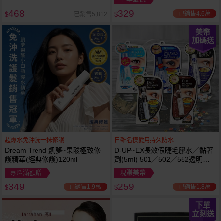
468
329
已銷售4.6萬
已銷售5,812
$
$
美幣
加碼送
超爆水免沖洗一抹修護
日雜名模愛用持久防水
Dream Trend 凱夢~果酸極致修
D-UP~EX長效假睫毛膠水／黏著
護精華(經典修護)120ml
劑(5ml) 501／502／552透明／
553黑色／554咖啡色 款式可選
專區滿額贈
現賺美幣
349
259
已銷售1.9萬
已銷售1.8萬
$
$
下單
立刻送