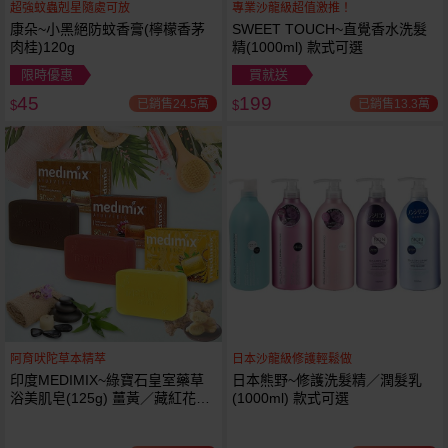
超強蚊蟲剋星隨處可放
專業沙龍級超值激推！
康朵~小黑絕防蚊香膏(檸檬香茅
SWEET TOUCH~直覺香水洗髮
肉桂)120g
精(1000ml) 款式可選
限時優惠
買就送
45
199
已銷售24.5萬
已銷售13.3萬
$
$
阿育吠陀草本精萃
日本沙龍級修護輕鬆做
印度MEDIMIX~綠寶石皇室藥草
日本熊野~修護洗髮精／潤髮乳
浴美肌皂(125g) 薑黃／藏紅花／
(1000ml) 款式可選
岩蘭草 款式可選