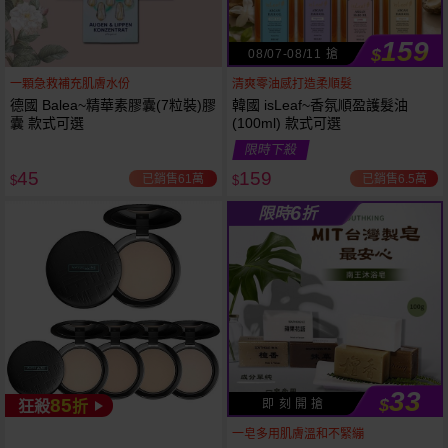
159
$
08/07-08/11 搶
一顆急救補充肌膚水份
清爽零油感打造柔順髮
德國 Balea~精華素膠囊(7粒裝)膠
韓國 isLeaf~香氛順盈護髮油
囊 款式可選
(100ml) 款式可選
限時下殺
45
159
已銷售61萬
已銷售6.5萬
$
$
6
限時
折
33
85
$
即 刻 開 搶
狂殺
折
53
限時
折
下單
立刻送
一皂多用肌膚溫和不緊繃