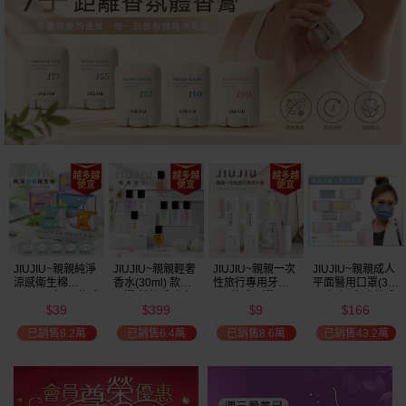
瘋殺
59
折
JIUJIU~親親純淨
JIUJIU~親親輕奢
JIUJIU~親親一次
JIUJIU~親親成人
涼感衛生棉
香水(30ml) 款式
性旅行專用牙刷(1
平面醫用口罩(30
(NEW)1包入 款式
可選 新款香味上
入) 款式可選
入)輕親系列 款式
39
399
9
166
可選
市/平替香水/大牌
可選 MD雙鋼印
$
$
$
$
香水/大牌平替
已銷售8.2萬
已銷售6.4萬
已銷售8.6萬
已銷售43.2萬