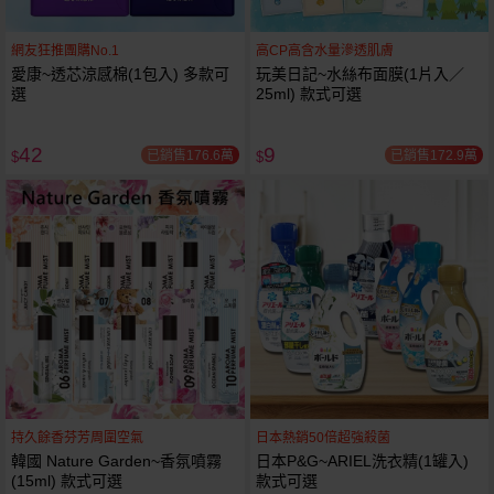
網友狂推團購No.1
高CP高含水量滲透肌膚
愛康~透芯涼感棉(1包入) 多款可
玩美日記~水絲布面膜(1片入／
選
25ml) 款式可選
42
9
已銷售176.6萬
已銷售172.9萬
$
$
持久餘香芬芳周圍空氣
日本熱銷50倍超強殺菌
韓國 Nature Garden~香氛噴霧
日本P&G~ARIEL洗衣精(1罐入)
(15ml) 款式可選
款式可選