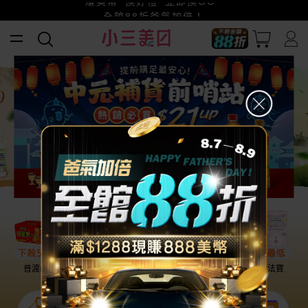
賺美幣~換好禮~立即換GO~
小三美日x全支付~美幣+全點折上折超划算
全館88折爸氣加倍！
普渡必備
話題保養
盛夏提案
雨天法寶