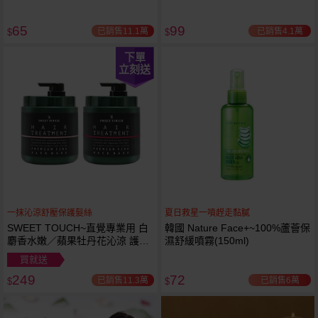
65
99
已銷售11.1萬
已銷售4.1萬
$
$
下單
立刻送
一抹沁涼舒壓保護髮絲
夏日救星一噴趕走黏膩
SWEET TOUCH~直覺專業用 白
韓國 Nature Face+~100%蘆薈保
麝香水嫩／蘋果牡丹花沁涼 護髮
濕舒緩噴霧(150ml)
膜(1000ml) 款式可選 全新包裝
買就送
249
72
已銷售11.3萬
已銷售6萬
$
$