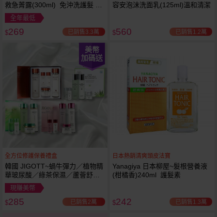
救急菁露(300ml) 免沖洗護髮 蕾
容安泡沫洗面乳(125ml)溫和清潔
舒法克
全年最低
269
560
已銷售3.3萬
已銷售1.2萬
$
$
美幣
加碼送
全方位修護保養禮盒
日本熱銷清爽頭皮法寶
韓國 JIGOTT~蝸牛彈力／植物精
Yanagiya 日本柳屋~髮根營養液
華玻尿酸／綠茶保濕／蘆薈舒緩
(柑橘香)240ml 護髮素
修復 禮盒(5件組) 款式可選 化妝
現賺美幣
水+乳液+面霜
285
242
已銷售2萬
已銷售1.3萬
$
$