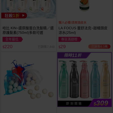
1
狂殺
折
懶人必備!清爽頭皮水
哈比 KIN~還原酸蛋白洗髮精／還
LA FOCUS 蕾舒法克~甜橘頭皮
原護髮素(750ml)多款可選
涼水(25ml)
全年最低
專區滿額贈
220
29
已銷售6.3萬
已銷售7,448
$
$
11
限時
折
309
$
即 刻 開 搶