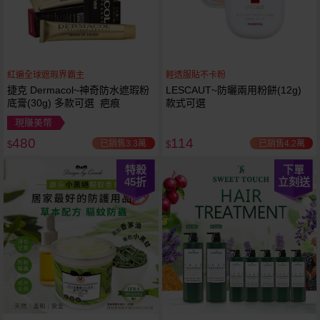
紅遍全球遮瑕界霸主
輕透服貼不卡粉
捷克 Dermacol~神奇防水遮瑕粉
LESCAUT~防曬兩用粉餅(12g)
底膏(30g) 多款可選 疤痕
款式可選
現賺美幣
480
114
已銷售3.3萬
已銷售4.2萬
$
$
特殺
下單
45
折
立刻送