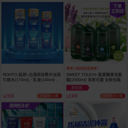
下單
立刻送
專業沙龍級超值激推！
ROHTO 肌研~白潤高效集中淡斑
SWEET TOUCH~直覺職業洗髮
越多越
越多越
化粧水(170ml)／乳液(140ml) 款
精(2000ml) 多款可選 全新包裝
便宜
便宜
式可選
買就送
268
199
已銷售1.1萬
已銷售70.7萬
$
$
59
限時
折