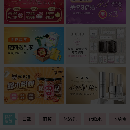
熱門
口罩
面膜
沐浴乳
化妝水
收納盒
標籤