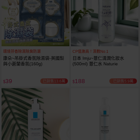
環境芬香除濕除臭防潮
CP值激高！濕敷No.1
康朵~吊掛式香氛除濕袋-英國梨
日本 Imju~薏仁清潤化妝水
與小蒼蘭香氛(160g)
(500ml) 薏仁水 Naturie
39
188
已銷售13.6萬
已銷售5.9萬
$
$