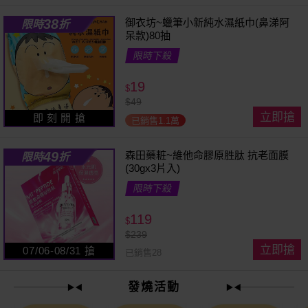
38
御衣坊~蠟筆小新純水濕紙巾(鼻涕阿
限時
折
呆款)80抽
限時下殺
19
$
$
49
立即搶
即 刻 開 搶
已銷售1.1萬
49
森田藥粧~維他命膠原胜肽 抗老面膜
限時
折
(30gx3片入)
限時下殺
119
$
$
239
立即搶
07/06-08/31 搶
已銷售28
發燒活動