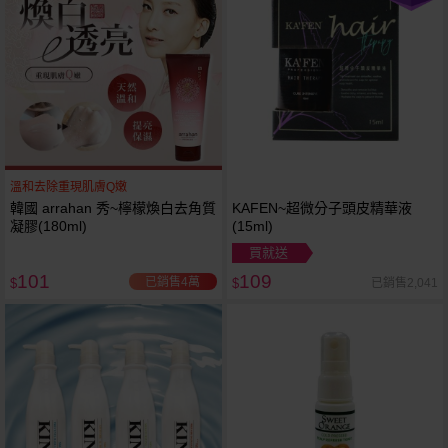
溫和去除重現肌膚Q嫩
韓國 arrahan 秀~檸檬煥白去角質
KAFEN~超微分子頭皮精華液
凝膠(180ml)
(15ml)
買就送
101
109
已銷售4萬
已銷售2,041
$
$