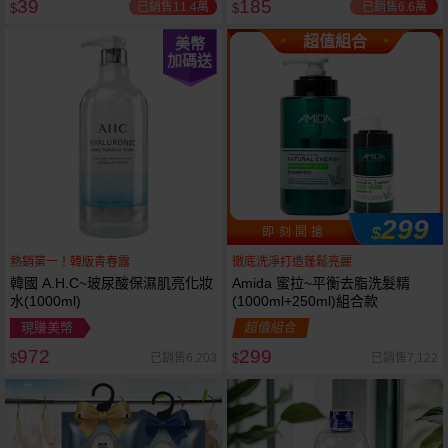
39
185
已銷售11.4萬
已銷售6.6萬
$
$
超值組合
美幣
加碼送
299
$
即 刻 開 搶
熱銷第一！韓版青春露
徹底洗淨打造蓬鬆亮麗
韓國 A.H.C~玻尿酸保濕肌亮化妝
Amida 蜜拉~平衡去脂洗髮精
水(1000ml)
(1000ml+250ml)組合款
現賺美幣
超值組合
972
299
已銷售6,203
已銷售7,122
$
$