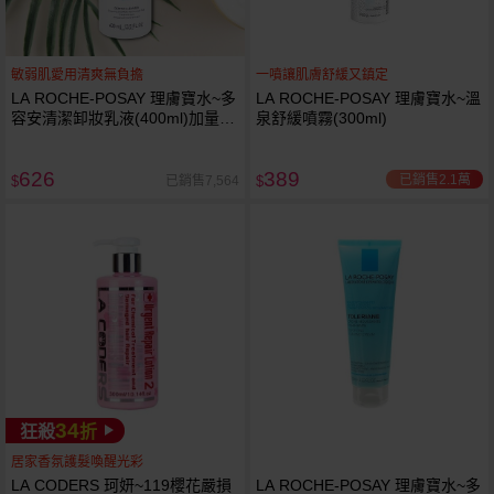
敏弱肌愛用清爽無負擔
一噴讓肌膚舒緩又鎮定
LA ROCHE-POSAY 理膚寶水~多
LA ROCHE-POSAY 理膚寶水~溫
容安清潔卸妝乳液(400ml)加量
泉舒緩噴霧(300ml)
卸妝乳液
626
389
已銷售2.1萬
已銷售7,564
$
$
34
狂殺
折
居家香氛護髮喚醒光彩
LA CODERS 珂妍~119櫻花嚴損
LA ROCHE-POSAY 理膚寶水~多