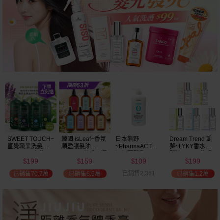
SWEET TOUCH~
韓國 isLeaf~香氛
日本熊野
Dream Trend 凱
直覺職業洗髮精
順盈護髮油
~PharmaACT無
夢~LYKY香水護
(2000ml) 多款可
(100ml) 款式可選
添加潤髮乳
髮油(50ml) 款式
199
159
109
199
選 全新包裝
(600ml)
可選
$
$
$
$
已銷售2,361
已銷售70.7萬
已銷售6.5萬
已銷售1.2萬