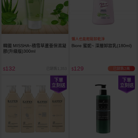
懶人也能輕鬆卸乾淨
韓國 MISSHA~積雪草蘆薈保濕凝
Biore 蜜妮~ 深層卸妝乳(180ml)
膠(升級版)300ml
132
129
已銷售2萬
已銷售1,353
$
$
下單
下單
立刻送
立刻送