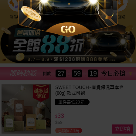
新品NEW
優惠神券
美幣回饋
降價搶購
限時秒殺
27
:
59
:
16
今日必搶
倒數
SWEET TOUCH~直覺保濕草本皂
越多越
(80g) 款式可選
便宜
單件最低29元
33
$
$
59
立即搶
已銷售7.1萬