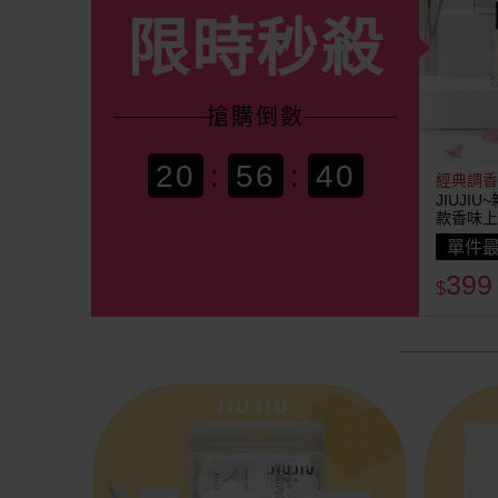
限時秒殺
搶購
倒數
20
:
56
:
37
經典調香
JIUJI
款香味上
單件最
399
$