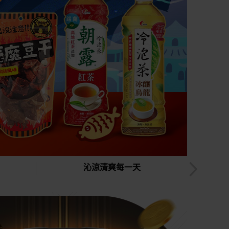
沁涼清爽每一天
全館