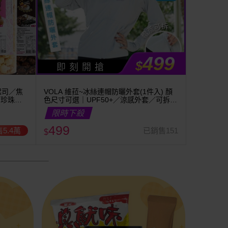
499
$
即 刻 開 搶
起司／焦
VOLA 維菈~冰絲連帽防曬外套(1件入) 顏
／珍珠奶
色尺寸可選｜UPF50+／涼感外套／可拆帽
簷／馬尾孔設計／機車族防曬
限時下殺
499
5.4萬
已銷售151
$