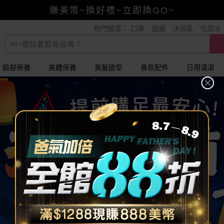
賺美幣~換好禮~立即換GO~
熱門搜尋：
口罩
面膜
沐浴乳
化妝水
小三美日x全支付~美幣+全點折上折超划算
全館88折爸氣加倍！
臉部保養
美體保養
美髮造型
香氛配件
日用清潔