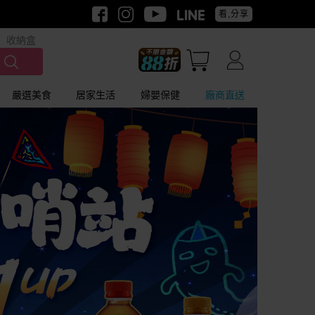
看,分享
收納盒
嚴選美食
居家生活
婦嬰保健
廠商直送