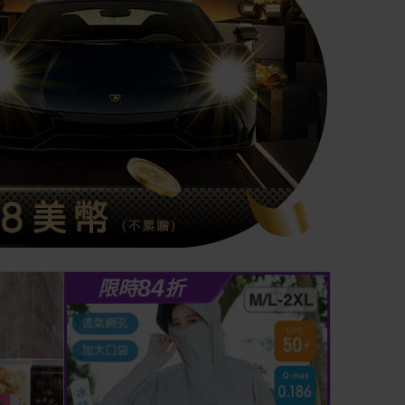
84
限時
折