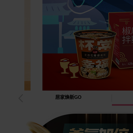
嫩回歸
居家煥新GO