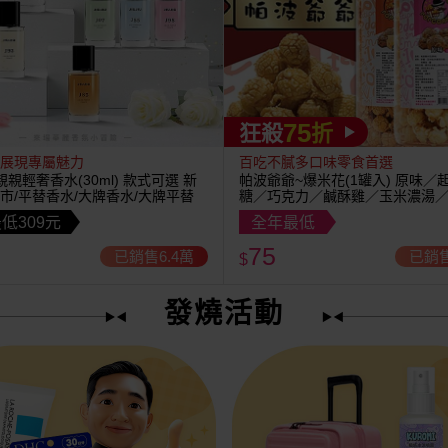
75
狂殺
折
展現專屬魅力
百吃不膩多口味零食首選
U~親親輕奢香水(30ml) 款式可選 新
帕波爺爺~爆米花(1罐入) 原味／
市/平替香水/大牌香水/大牌平替
糖／巧克力／鹹酥雞／玉米濃湯
茶 款式可選
低309元
全年最低
75
已銷售6.4萬
已銷售
$
發燒活動