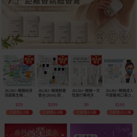
美幣
加碼送
JIUJIU~親親純淨
JIUJIU~親親輕奢
JIUJIU~親親一次
JIUJIU~親親成人
涼感衛生棉
香水(30ml) 款式
性旅行專用牙刷(1
平面醫用口罩(30
(NEW)1包入 款式
可選 新款香味上
入) 款式可選
入)輕親系列 款式
39
399
9
166
可選
市/平替香水/大牌
可選 MD雙鋼印
$
$
$
$
香水/大牌平替
已銷售8.2萬
已銷售6.4萬
已銷售8.6萬
已銷售43.2萬