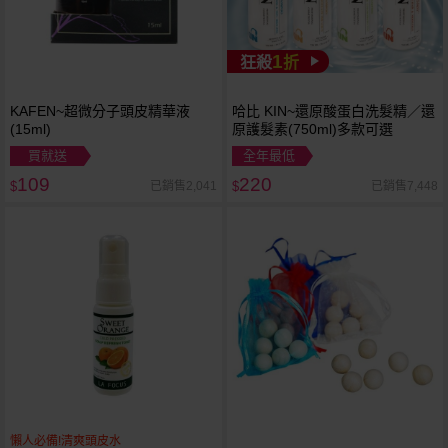
1
狂殺
折
KAFEN~超微分子頭皮精華液
哈比 KIN~還原酸蛋白洗髮精／還
(15ml)
原護髮素(750ml)多款可選
買就送
全年最低
109
220
已銷售2,041
已銷售7,448
$
$
懶人必備!清爽頭皮水