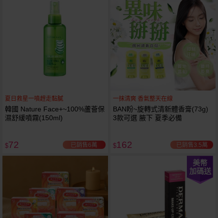
夏日救星一噴趕走黏膩
一抹清爽 香氣整天在線
韓國 Nature Face+~100%蘆薈保
BAN盼~旋轉式清新體香膏(73g)
濕舒緩噴霧(150ml)
3款可選 腋下 夏季必備
72
162
已銷售6萬
已銷售3.5萬
$
$
美幣
加碼送