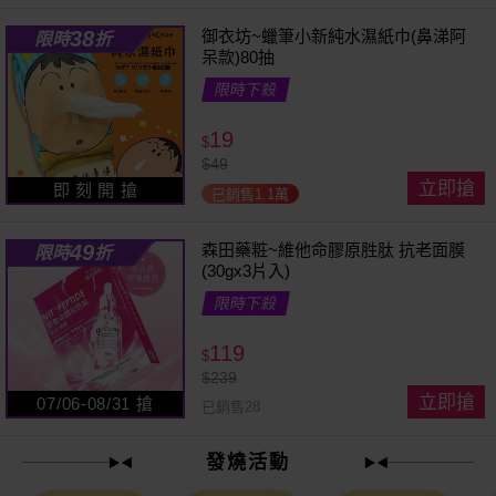
38
御衣坊~蠟筆小新純水濕紙巾(鼻涕阿
限時
折
呆款)80抽
限時下殺
19
$
$
49
立即搶
即 刻 開 搶
已銷售1.1萬
49
森田藥粧~維他命膠原胜肽 抗老面膜
限時
折
(30gx3片入)
限時下殺
119
$
$
239
立即搶
07/06-08/31 搶
已銷售28
發燒活動