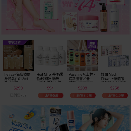
Vaseline凡士林~
韓國 Medi
BALO~山羊奶全
NIVEA妮維雅~亮
清新蘆薈／全效
Flower~身體護理
身活膚保濕／玻
白極致嫩膚乳液
滋潤／可可深層
香氛禮盒(沐浴乳
尿酸高效嫩白乳
400ml
208
258
91
299
／密集保濕／淨
300ml+乳液
液(550ml) 款式可
$
$
$
$
白透亮 乳液
300ml+護手霜
選
已銷售3.9萬
已銷售1.9萬
已銷售2萬
已銷售1.5萬
(725ml) 款式可選
80g) 款式可選
加大容量