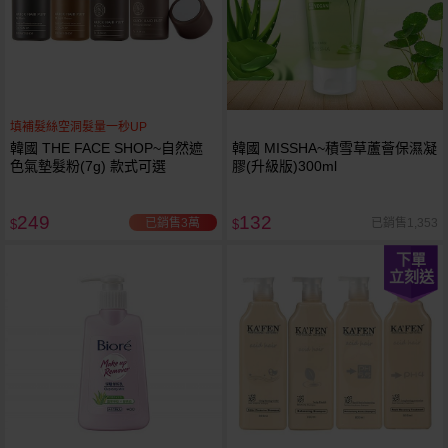
填補髮絲空洞髮量一秒UP
韓國 THE FACE SHOP~自然遮
韓國 MISSHA~積雪草蘆薈保濕凝
色氣墊髮粉(7g) 款式可選
膠(升級版)300ml
249
132
已銷售3萬
已銷售1,353
$
$
下單
立刻送