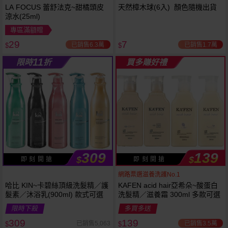
LA FOCUS 蕾舒法克~甜橘頭皮
天然樟木球(6入) 顏色隨機出貨
涼水(25ml)
專區滿額贈
29
7
已銷售6.3萬
已銷售1.7萬
$
$
11
限時
折
買多賺好禮
309
139
$
$
即 刻 開 搶
即 刻 開 搶
網路票選滋養洗護No.1
哈比 KIN~卡碧絲頂級洗髮精／護
KAFEN acid hair亞希朵~酸蛋白
髮素／沐浴乳(900ml) 款式可選
洗髮精／滋養霜 300ml 多款可選
限時下殺
多買多送
309
139
已銷售3.5萬
已銷售5,063
$
$