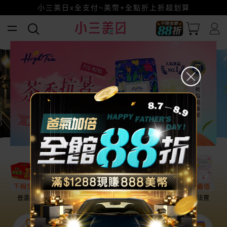
全館88折爸氣加倍！
小三美日x全支付~美幣+全點折上折超划算
賺美幣~換好禮~立即換GO~
普渡必備
話題保養
盛夏提案
雨天法寶