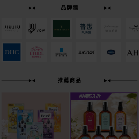
品牌牆
下單
立刻送
61
推薦商品
狂殺
折
53
限時
折