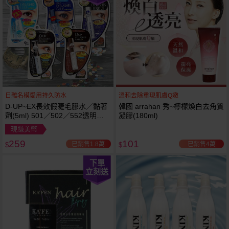
日雜名模愛用持久防水
溫和去除重現肌膚Q嫩
D-UP~EX長效假睫毛膠水／黏著
韓國 arrahan 秀~檸檬煥白去角質
劑(5ml) 501／502／552透明／
凝膠(180ml)
553黑色／554咖啡色 款式可選
現賺美幣
259
101
已銷售1.8萬
已銷售4萬
$
$
下單
立刻送