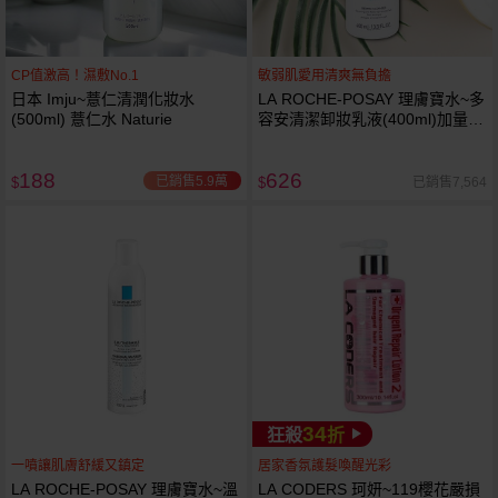
CP值激高！濕敷No.1
敏弱肌愛用清爽無負擔
日本 Imju~薏仁清潤化妝水
LA ROCHE-POSAY 理膚寶水~多
(500ml) 薏仁水 Naturie
容安清潔卸妝乳液(400ml)加量
卸妝乳液
188
626
已銷售5.9萬
已銷售7,564
$
$
34
狂殺
折
一噴讓肌膚舒緩又鎮定
居家香氛護髮喚醒光彩
LA ROCHE-POSAY 理膚寶水~溫
LA CODERS 珂妍~119櫻花嚴損