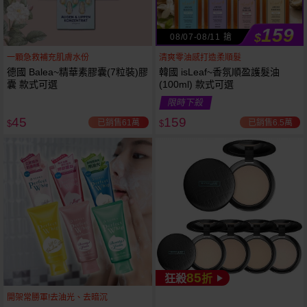
159
$
08/07-08/11 搶
一顆急救補充肌膚水份
清爽零油感打造柔順髮
德國 Balea~精華素膠囊(7粒裝)膠
韓國 isLeaf~香氛順盈護髮油
囊 款式可選
(100ml) 款式可選
限時下殺
45
159
已銷售61萬
已銷售6.5萬
$
$
85
狂殺
折
53
限時
折
下單
立刻送
開架常勝軍!去油光、去暗沉