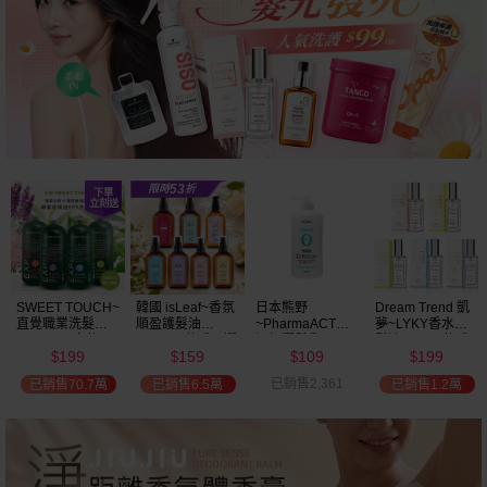
SWEET TOUCH~
韓國 isLeaf~香氛
日本熊野
Dream Trend 凱
直覺職業洗髮精
順盈護髮油
~PharmaACT無
夢~LYKY香水護
(2000ml) 多款可
(100ml) 款式可選
添加潤髮乳
髮油(50ml) 款式
199
159
109
199
選 全新包裝
(600ml)
可選
$
$
$
$
已銷售2,361
已銷售70.7萬
已銷售6.5萬
已銷售1.2萬