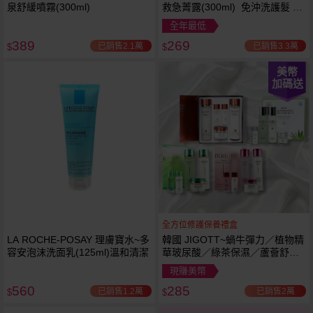
泉舒緩噴霧(300ml)
救急菁露(300ml) 免沖洗護髮 蕾
舒法克
全年最低
389
269
已銷售2.1萬
已銷售3.3萬
$
$
美幣
加碼送
全方位修護保養禮盒
LA ROCHE-POSAY 理膚寶水~多
韓國 JIGOTT~蝸牛彈力／植物精
容安泡沫洗面乳(125ml)溫和清潔
華玻尿酸／綠茶保濕／蘆薈舒緩
修復 禮盒(5件組) 款式可選 化妝
現賺美幣
水+乳液+面霜
560
285
已銷售1.2萬
已銷售2萬
$
$