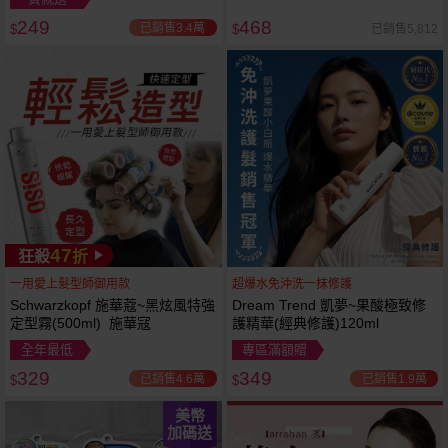
249
468
已銷售3.4萬
已銷售5,812
$
$
47
狂殺
折
一用愛上髮型師御用款
超爆水免沖洗一抹修護
Schwarzkopf 施華蔻~黑炫風特強
Dream Trend 凱夢~果酸極致修
定型霧(500ml) 施華寇
護精華(經典修護)120ml
全年最低
專區滿額贈
329
349
已銷售4.6萬
已銷售1.9萬
$
$
美幣
加碼送