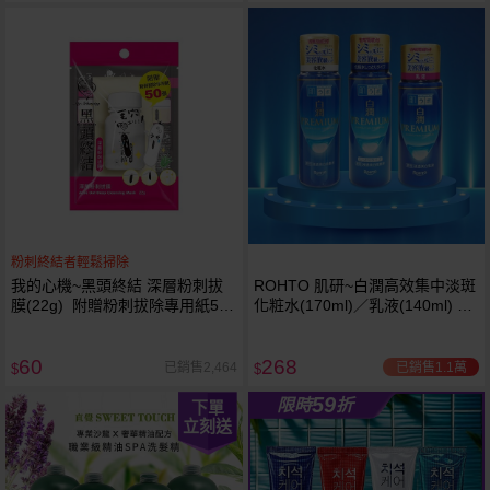
粉刺終結者輕鬆掃除
我的心機~黑頭終結 深層粉刺拔
ROHTO 肌研~白潤高效集中淡斑
越多越
越多越
膜(22g) 附贈粉刺拔除專用紙50
化粧水(170ml)／乳液(140ml) 款
便宜
便宜
張
式可選
60
268
已銷售1.1萬
已銷售2,464
$
$
59
限時
折
下單
立刻送