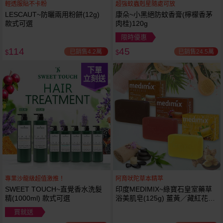
輕透服貼不卡粉
超強蚊蟲剋星隨處可放
LESCAUT~防曬兩用粉餅(12g)
康朵~小黑絕防蚊香膏(檸檬香茅
款式可選
肉桂)120g
限時優惠
114
45
已銷售4.2萬
已銷售24.5萬
$
$
下單
立刻送
專業沙龍級超值激推！
阿育吠陀草本精萃
SWEET TOUCH~直覺香水洗髮
印度MEDIMIX~綠寶石皇室藥草
精(1000ml) 款式可選
浴美肌皂(125g) 薑黃／藏紅花／
岩蘭草 款式可選
買就送