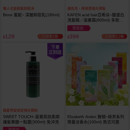
懶人也能輕鬆卸乾淨
護色洗，再現柔順光澤髮
Biore 蜜妮~ 深層卸妝乳(180ml)
KAFEN acid hair亞希朵~酸蛋白
洗髮精／滋養霜(800ml) 多款可
選
買就送
129
399
已銷售2萬
已銷售5.2萬
$
$
下單
立刻送
寵愛秀髮就從現在開始
SWEET TOUCH~直覺高效柔順
Elizabeth Arden 雅頓~綠茶系列
護髮果酸一點靈(300ml) 免沖洗
限量淡香水(100ml) 款式可選
買就送