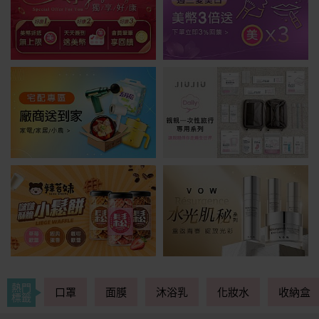
熱門
口罩
面膜
沐浴乳
化妝水
收納盒
標籤