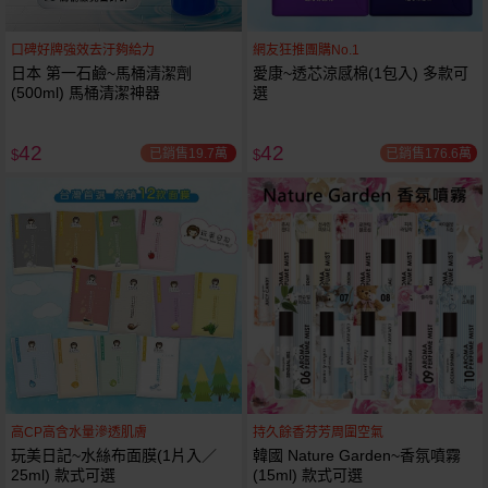
口碑好牌強效去汙夠給力
網友狂推團購No.1
日本 第一石鹼~馬桶清潔劑
愛康~透芯涼感棉(1包入) 多款可
(500ml) 馬桶清潔神器
選
42
42
已銷售19.7萬
已銷售176.6萬
$
$
高CP高含水量滲透肌膚
持久餘香芬芳周圍空氣
玩美日記~水絲布面膜(1片入／
韓國 Nature Garden~香氛噴霧
25ml) 款式可選
(15ml) 款式可選