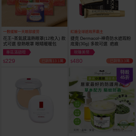
一敷缓解一天眼部疲劳
紅遍全球遮瑕界霸主
花王~蒸氣感溫熱眼罩(12枚入) 款
捷克 Dermacol~神奇防水遮瑕粉
式可選 發熱眼罩 眼睛暖暖包
底膏(30g) 多款可選 疤痕
專區滿額贈
現賺美幣
229
480
已銷售13.1萬
已銷售3.3萬
$
$
特殺
45
折