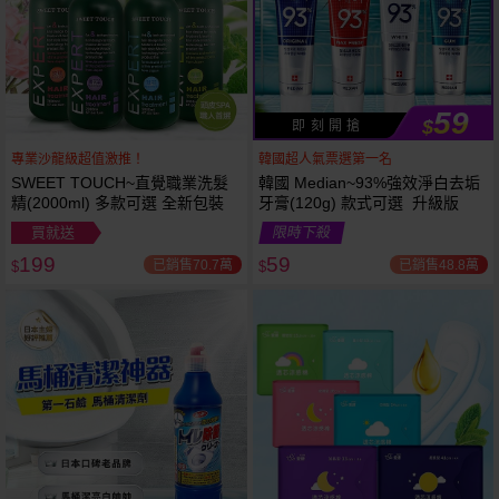
59
$
即 刻 開 搶
專業沙龍級超值激推！
韓國超人氣票選第一名
SWEET TOUCH~直覺職業洗髮
韓國 Median~93%強效淨白去垢
精(2000ml) 多款可選 全新包裝
牙膏(120g) 款式可選 升級版
買就送
限時下殺
199
59
已銷售70.7萬
已銷售48.8萬
$
$