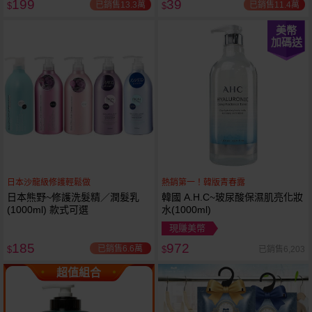
199
39
已銷售13.3萬
已銷售11.4萬
$
$
美幣
加碼送
日本沙龍級修護輕鬆做
熱銷第一！韓版青春露
日本熊野~修護洗髮精／潤髮乳
韓國 A.H.C~玻尿酸保濕肌亮化妝
(1000ml) 款式可選
水(1000ml)
現賺美幣
185
972
已銷售6.6萬
已銷售6,203
$
$
超值組合