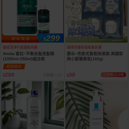
299
$
即 刻 開 搶
徹底洗淨打造蓬鬆亮麗
環境芬香除濕除臭防潮
Amida 蜜拉~平衡去脂洗髮精
康朵~吊掛式香氛除濕袋-英國梨
(1000ml+250ml)組合款
與小蒼蘭香氛(160g)
超值組合
299
39
已銷售13.6萬
已銷售7,122
$
$