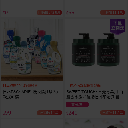
9
65
已銷售172.9萬
已銷售11.1萬
$
$
下單
立刻送
日本熱銷50倍超強殺菌
一抹沁涼舒壓保護髮絲
日本P&G~ARIEL洗衣精(1罐入)
SWEET TOUCH~直覺專業用 白
款式可選
麝香水嫩／蘋果牡丹花沁涼 護髮
膜(1000ml) 款式可選 全新包裝
買就送
99
249
已銷售4.1萬
已銷售11.3萬
$
$