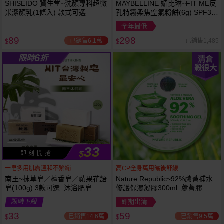
SHISEIDO 資生堂~洗顏專科超微
MAYBELLINE 媚比琳~FIT ME反
米潔顏乳(1條入) 款式可選
孔特霧柔焦空氣粉餅(6g) SPF32
PA+++ 款式可選 空氣小圓餅
全年最低
89
298
已銷售6.1萬
已銷售1,485
$
$
6
限時
折
清倉
殺很大
33
$
即 刻 開 搶
一皂多用肌膚溫和不緊繃
高CP全身萬用曬後舒緩
南王~抹草皂／檀香皂／蘋果花語
Nature Republic~92%蘆薈補水
皂(100g) 3款可選 沐浴肥皂
修護保濕凝膠300ml 蘆薈膠
限時下殺
即期出清
33
59
已銷售14.6萬
已銷售9.5萬
$
$