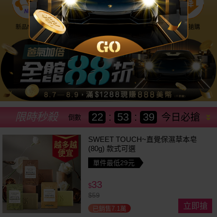
新品NEW
優惠神券
美幣回饋
降價搶購
限時秒殺
22
:
53
:
36
今日必搶
倒數
SWEET TOUCH~直覺保濕草本皂
越多越
(80g) 款式可選
便宜
單件最低29元
33
$
$
59
立即搶
已銷售7.1萬