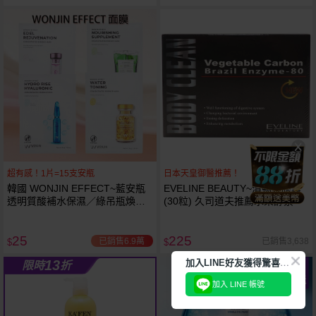
超有感！1片=15支安瓶
日本天皇御醫推薦！
韓國 WONJIN EFFECT~藍安瓶
EVELINE BEAUTY~清暢素膠囊
透明質酸補水保濕／綠吊瓶煥顏
(30粒) 久司道夫推薦水果酵素
滋養／煥彩雪絨花／黃金膠囊水
嫩 面膜(單片入) 30g款式可選
25
225
已銷售6.9萬
已銷售3,638
$
$
加
入LINE好友獲得驚喜折扣!
13
限時
折
美幣
加碼送
加入 LINE 帳號