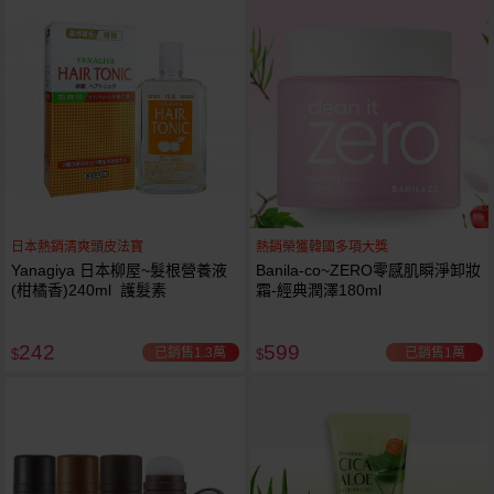
日本熱銷清爽頭皮法寶
熱銷榮獲韓國多項大獎
Yanagiya 日本柳屋~髮根營養液
Banila-co~ZERO零感肌瞬淨卸妝
(柑橘香)240ml 護髮素
霜-經典潤澤180ml
242
599
已銷售1.3萬
已銷售1萬
$
$