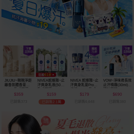
JIUJIU~親親淨距
NIVEA妮維雅~止
NIVEA 妮維雅~止
VOW~淨味君長效
離香氛體香膏
汗爽身乳液(50ml)
汗爽身乳膏Pro升
止汗噴霧(30ml)
(35g) 款式可選
款式可選
級版(50ml) 款式
體味管理
359
159
179
690
可選
$
$
$
$
已銷售373
已銷售6,648
已銷售380
已銷售2.1萬