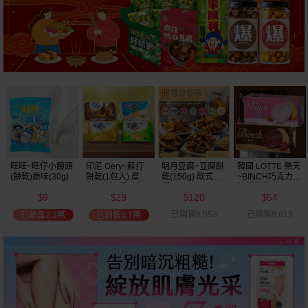
明月豆腐~豆腐餅
韓國 LOTTE 樂天
韓國 好麗友~ 好
韓國 海太~ 辣炒
乾(150g) 款式可
~BINCH巧克力／
多魚餅乾(30g) 款
年糕餅乾(103g)
選
草莓餅乾(102g)
式可選
120
54
20
39
款式可選
$
$
$
$
已銷售8,053
已銷售8,819
已銷售2.7萬
已銷售9.7萬