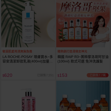
敏弱肌愛用清爽無負擔
韓熱銷打造滑順女神光
LA ROCHE-POSAY 理膚寶水~多
韓國 RAIP R3~菁粹摩洛哥阿甘油
容安清潔卸妝乳液(400ml)加量
(100ml) 款式可選 免沖洗護髮
卸妝乳液
620
153
已銷售7.7萬
已銷售7,551
$
$