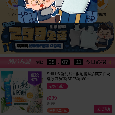
新品NEW
優惠神券
美幣回饋
降價搶購
限時秒殺
28
:
07
:
08
今日必搶
倒數
SHILLS 舒兒絲~ 很耐曬超清爽美白防
瘋殺
曬冰鎮噴霧(SPF50)180ml
47
折
破盤特殺
239
$
$
499
立即搶
已銷售2.4萬