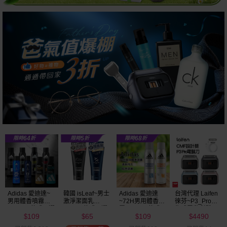
Adidas 愛迪達
台灣代理 Laifen
Calvin Klein~cK
韓國 isLeaf~男性
~72H男用體香噴
徠芬~P3_Pro往
One中性淡香水
私密激淨慕絲
霧(150ml) 款式可
復式電動刮鬍刀
(100ml)全球暢銷
(200ml) 款式可選
109
4490
788
680
選
款式可選
$
$
$
$