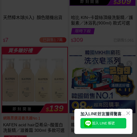
309
$
即 刻 開 搶
天然樟木球(6入) 顏色隨機出貨
哈比 KIN~卡碧絲頂級洗髮精／護
髮素／沐浴乳(900ml) 款式可選
限時下殺
7
309
已銷售1.7萬
已銷售5,061
$
$
買多賺好禮
139
$
即 刻 開 搶
加
入LINE好友獲得驚喜折扣!
網路票選滋養洗護No.1
韓國銷售第一天然品牌
加入 LINE 帳號
KAFEN acid hair亞希朵~酸蛋白
韓國 無瓊花~抗菌洗衣皂／女性
洗髮精／滋養霜 300ml 多款可選
貼身衣物去污皂／衣襪去污皂／
抹布去油汙家事皂／高彩漂白皂