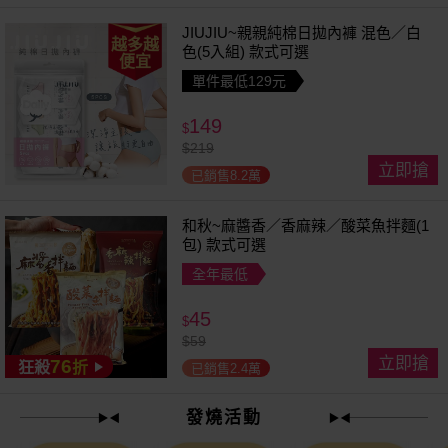
JIUJIU~親親純棉日拋內褲 混色／白
越多越
色(5入組) 款式可選
便宜
單件最低129元
149
$
$
219
立即搶
已銷售8.2萬
和秋~麻醬香／香麻辣／酸菜魚拌麵(1
包) 款式可選
全年最低
45
$
$
59
立即搶
76
狂殺
折
已銷售2.4萬
發燒活動