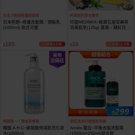
日本沙龍級修護輕鬆做
阿育吠陀草本精萃
日本熊野~修護洗髮精／潤髮乳
印度MEDIMIX~綠寶石皇室藥草
(1000ml) 款式可選
浴美肌皂(125g) 薑黃／藏紅花／
岩蘭草 款式可選
185
39
已銷售6.6萬
已銷售11.4萬
$
$
超值組合
美幣
加碼送
299
$
即 刻 開 搶
熱銷第一！韓版青春露
徹底洗淨打造蓬鬆亮麗
韓國 A.H.C~玻尿酸保濕肌亮化妝
Amida 蜜拉~平衡去脂洗髮精
水(1000ml)
(1000ml+250ml)組合款