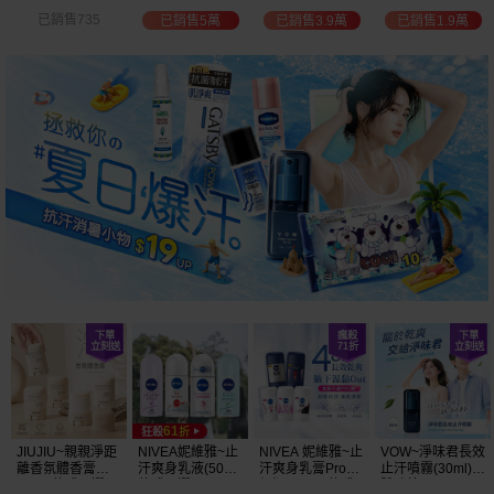
白透亮 乳液
300ml+護手霜
選
已銷售3.9萬
已銷售1.9萬
已銷售2萬
已銷售1.5萬
(725ml) 款式可選
80g) 款式可選
加大容量
JIUJIU~親親淨距
NIVEA妮維雅~止
NIVEA 妮維雅~止
VOW~淨味君長效
離香氛體香膏
汗爽身乳液(50ml)
汗爽身乳膏Pro升
止汗噴霧(30ml)
(35g) 款式可選
款式可選
級版(50ml) 款式
體味管理