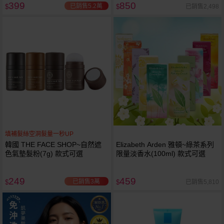
399
850
已銷售5.2萬
已銷售2,498
$
$
填補髮絲空洞髮量一秒UP
韓國 THE FACE SHOP~自然遮
Elizabeth Arden 雅頓~綠茶系列
色氣墊髮粉(7g) 款式可選
限量淡香水(100ml) 款式可選
249
459
已銷售3萬
已銷售5,810
$
$