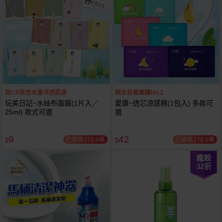
高CP高含水量滲透肌膚
網友狂推團購No.1
玩美日記~水絲布面膜(1片入／
愛康~透芯涼感棉(1包入) 多款可
25ml) 款式可選
選
9
42
已銷售172.8萬
已銷售176.5萬
$
$
瘋殺
32
折