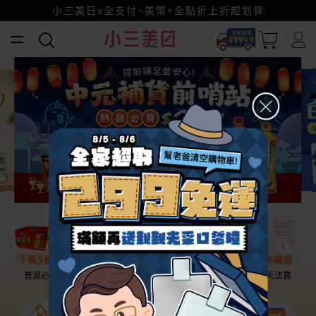
幫老爸清空購物車！
小三美日x全支付~美幣+全點折上折超划算
賺美幣~換好禮~立即換GO~
普渡必備
話題保養
盛夏提案
雨天法寶