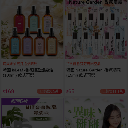
61
狂殺
折
清爽零油感打造柔順髮
持久餘香芬芳周圍空氣
韓國 isLeaf~香氛順盈護髮油
韓國 Nature Garden~香氛噴霧
(100ml) 款式可選
(15ml) 款式可選
169
65
已銷售6.5萬
已銷售11.1萬
$
$
6
限時
折