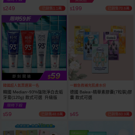
249
199
已銷售1.1萬
已銷售70.6萬
$
$
越多越
越多越
59
限時
折
便宜
便宜
59
$
即 刻 開 搶
韓國超人氣票選第一名
一顆急救補充肌膚水份
韓國 Median~93%強效淨白去垢
德國 Balea~精華素膠囊(7粒裝)膠
牙膏(120g) 款式可選 升級版
囊 款式可選
限時下殺
59
45
已銷售48.8萬
已銷售60.9萬
$
$