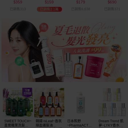
359
159
179
690
可選
$
$
$
$
已銷售313
已銷售6,638
已銷售371
已銷售2.1萬
68
5
限時
折
限時
SWEET TOUCH~
韓國 isLeaf~香氛
日本熊野
Dream Trend 凱
直覺職業洗髮精
順盈護髮油
~PharmaACT無
夢~LYKY香水護