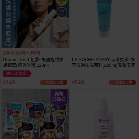
超爆水免沖洗一抹修護
Dream Trend 凱夢~果酸極致修
LA ROCHE-POSAY 理膚寶水~多
護精華(經典修護)120ml
容安泡沫洗面乳(125ml)溫和清潔
專區滿額贈
349
549
已銷售1.9萬
已銷售1.2萬
$
$
美幣
加碼送