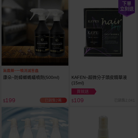
下單
立刻送
無農藥~一噴消滅害蟲
康朵~防蟑螂螞蟻噴劑(500ml)
KAFEN~超微分子頭皮精華液
(15ml)
買就送
199
109
已銷售2萬
已銷售2,041
$
$