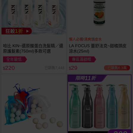
1
狂殺
折
懶人必備!清爽頭皮水
哈比 KIN~還原酸蛋白洗髮精／還
LA FOCUS 蕾舒法克~甜橘頭皮
原護髮素(750ml)多款可選
涼水(25ml)
全年最低
專區滿額贈
220
29
已銷售6.3萬
已銷售7,448
$
$
11
限時
折