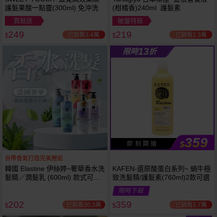
護髮果酸一點靈(300ml) 免沖洗
(柑橘香)240ml 護髮素
買就送
破盤特殺
249
219
已銷售3.4萬
已銷售1.3萬
$
$
13
限時
折
359
$
即 刻 開 搶
自帶香氣打造完美邂逅
韓國 Elastine 伊絲婷~奢華香水洗
KAFEN-還原酸蛋白系列~ 蝸牛極
髮精／潤髮乳 (600ml) 款式可選
致洗髮精/護髮素(760ml)2款可選
最新2024升級版
限時下殺
202
359
已銷售30.3萬
已銷售1.7萬
$
$