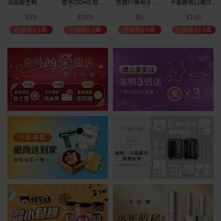
涼感衛生棉
香水(30ml) 款式
性旅行專用牙刷(1
平面醫用口罩(30
(NEW)1包入 款式
可選 新款香味上
入) 款式可選
入)輕親系列 款式
39
399
9
166
可選
市/平替香水/大牌
可選 MD雙鋼印
$
$
$
$
美幣
香水/大牌平替
已銷售8.1萬
已銷售6.3萬
已銷售8.6萬
已銷售43.1萬
加碼送