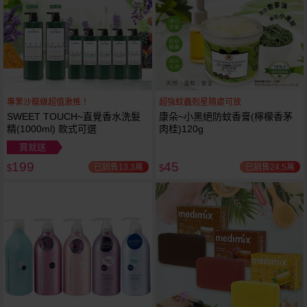
專業沙龍級超值激推！
超強蚊蟲剋星隨處可放
SWEET TOUCH~直覺香水洗髮
康朵~小黑絕防蚊香膏(檸檬香茅
精(1000ml) 款式可選
肉桂)120g
買就送
199
45
已銷售13.3萬
已銷售24.5萬
$
$