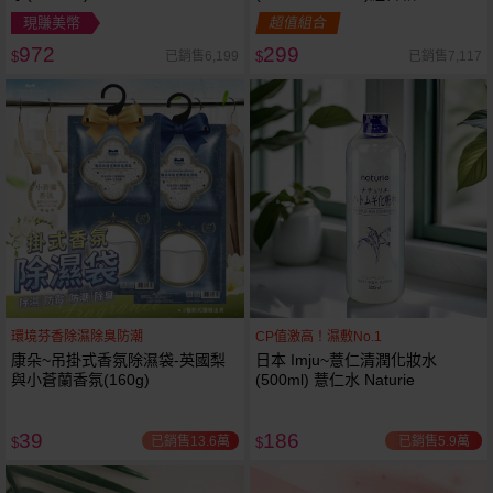
現賺美幣
超值組合
972
299
已銷售6,199
已銷售7,117
$
$
環境芬香除濕除臭防潮
CP值激高！濕敷No.1
康朵~吊掛式香氛除濕袋-英國梨
日本 Imju~薏仁清潤化妝水
與小蒼蘭香氛(160g)
(500ml) 薏仁水 Naturie
39
186
已銷售13.6萬
已銷售5.9萬
$
$