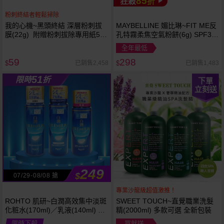
85
狂殺
折
粉刺終結者輕鬆掃除
我的心機~黑頭終結 深層粉刺拔
MAYBELLINE 媚比琳~FIT ME反
膜(22g) 附贈粉刺拔除專用紙50
孔特霧柔焦空氣粉餅(6g) SPF32
張
PA+++ 款式可選 空氣小圓餅
全年最低
59
298
已銷售2,458
已銷售1,483
$
$
51
限時
折
下單
立刻送
249
$
07/29-08/08 搶
專業沙龍級超值激推！
ROHTO 肌研~白潤高效集中淡斑
SWEET TOUCH~直覺職業洗髮
化粧水(170ml)／乳液(140ml) 款
精(2000ml) 多款可選 全新包裝
式可選
限時下殺
買就送