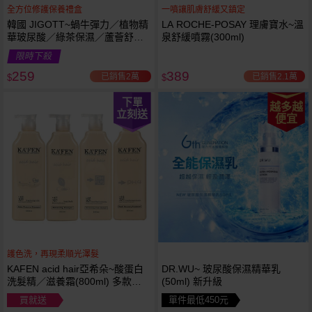
全方位修護保養禮盒
一噴讓肌膚舒緩又鎮定
韓國 JIGOTT~蝸牛彈力／植物精
LA ROCHE-POSAY 理膚寶水~溫
華玻尿酸／綠茶保濕／蘆薈舒緩
泉舒緩噴霧(300ml)
修復 禮盒(5件組) 款式可選 化妝
限時下殺
水+乳液+面霜
259
389
已銷售2萬
已銷售2.1萬
$
$
下單
越多越
立刻送
便宜
護色洗，再現柔順光澤髮
KAFEN acid hair亞希朵~酸蛋白
DR.WU~ 玻尿酸保濕精華乳
洗髮精／滋養霜(800ml) 多款可
(50ml) 新升級
選
買就送
單件最低450元