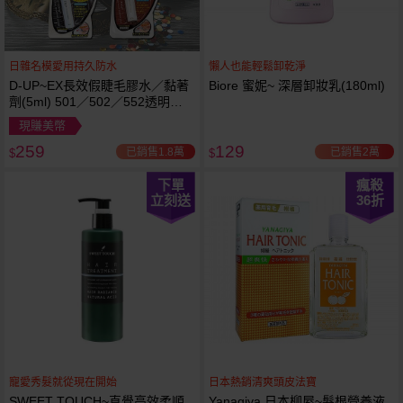
日雜名模愛用持久防水
懶人也能輕鬆卸乾淨
D-UP~EX長效假睫毛膠水／黏著
Biore 蜜妮~ 深層卸妝乳(180ml)
劑(5ml) 501／502／552透明／
553黑色／554咖啡色 款式可選
現賺美幣
259
129
已銷售1.8萬
已銷售2萬
$
$
下單
瘋殺
立刻送
36
折
寵愛秀髮就從現在開始
日本熱銷清爽頭皮法寶
SWEET TOUCH~直覺高效柔順
Yanagiya 日本柳屋~髮根營養液