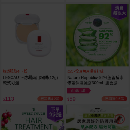
清倉
殺很大
輕透服貼不卡粉
高CP全身萬用曬後舒緩
LESCAUT~防曬兩用粉餅(12g)
Nature Republic~92%蘆薈補水
款式可選
修護保濕凝膠300ml 蘆薈膠
即期出清
113
59
已銷售4.2萬
已銷售9.5萬
$
$
下單
立刻送