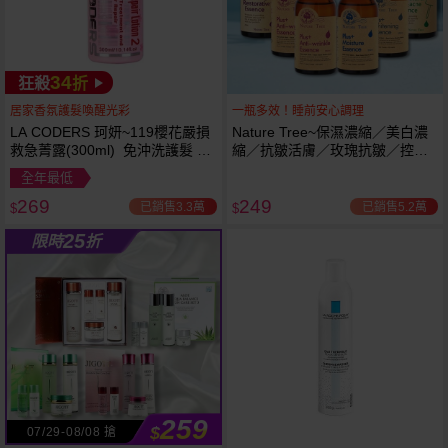
34
狂殺
折
居家香氛護髮喚醒光彩
一瓶多效！睡前安心調理
LA CODERS 珂妍~119櫻花嚴損
Nature Tree~保濕濃縮／美白濃
救急菁露(300ml) 免沖洗護髮 蕾
縮／抗皺活膚／玫瑰抗皺／控油
舒法克
抗痘／舒敏修護 精華液(250ml) 6
全年最低
款可選
269
249
已銷售3.3萬
已銷售5.2萬
$
$
25
限時
折
259
$
07/29-08/08 搶