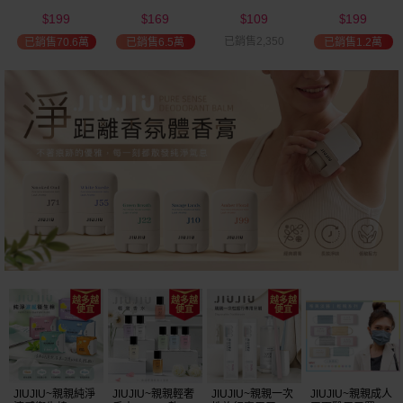
(2000ml) 多款可
(100ml) 款式可選
添加潤髮乳
髮油(50ml) 款式
199
169
109
199
選 全新包裝
(600ml)
可選
$
$
$
$
已銷售2,350
已銷售70.6萬
已銷售6.5萬
已銷售1.2萬
JIUJIU~親親純淨
JIUJIU~親親輕奢
JIUJIU~親親一次
JIUJIU~親親成人