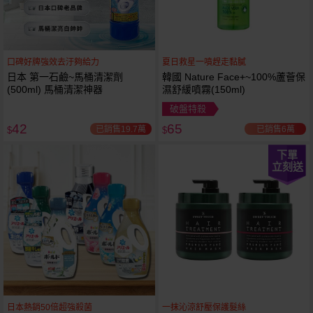
口碑好牌強效去汙夠給力
夏日救星一噴趕走黏膩
日本 第一石鹼~馬桶清潔劑
韓國 Nature Face+~100%蘆薈保
(500ml) 馬桶清潔神器
濕舒緩噴霧(150ml)
破盤特殺
42
65
已銷售19.7萬
已銷售6萬
$
$
下單
立刻送
日本熱銷50倍超強殺菌
一抹沁涼舒壓保護髮絲