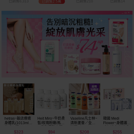
已銷售210
已銷售14
已銷售2,263
已銷售3,381
Vaseline凡士林~
韓國 Medi
BALO~山羊奶全
NIVEA妮維雅~亮
清新蘆薈／全效
Flower~身體護理
身活膚保濕／玻
白極致嫩膚乳液
滋潤／可可深層
香氛禮盒(沐浴乳
尿酸高效嫩白乳
400ml
208
255
89
299
／密集保濕／淨
300ml+乳液
液(550ml) 款式可
$
$
$
$