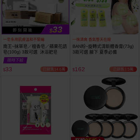
33
$
即 刻 開 搶
一皂多用肌膚溫和不緊繃
一抹清爽 香氣整天在線
南王~抹草皂／檀香皂／蘋果花語
BAN盼~旋轉式清新體香膏(73g)
皂(100g) 3款可選 沐浴肥皂
3款可選 腋下 夏季必備
限時下殺
下單
立刻送
33
162
已銷售14.6萬
已銷售3.5萬
$
$