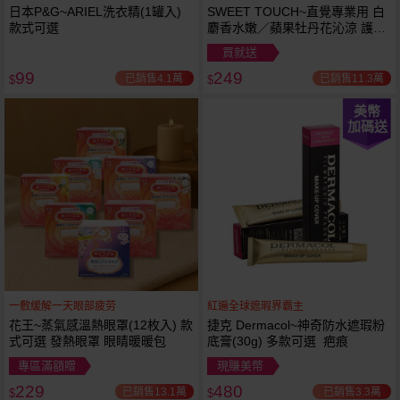
日本P&G~ARIEL洗衣精(1罐入)
SWEET TOUCH~直覺專業用 白
款式可選
麝香水嫩／蘋果牡丹花沁涼 護髮
膜(1000ml) 款式可選 全新包裝
買就送
99
249
已銷售4.1萬
已銷售11.3萬
$
$
美幣
加碼送
一敷缓解一天眼部疲劳
紅遍全球遮瑕界霸主
花王~蒸氣感溫熱眼罩(12枚入) 款
捷克 Dermacol~神奇防水遮瑕粉
式可選 發熱眼罩 眼睛暖暖包
底膏(30g) 多款可選 疤痕
專區滿額贈
現賺美幣
229
480
已銷售13.1萬
已銷售3.3萬
$
$