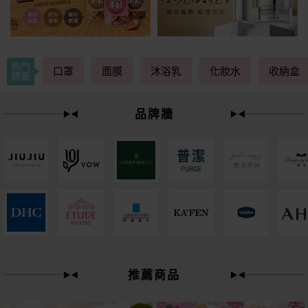
熱門
口罩
面膜
沐浴乳
化妝水
收納盒
標籤
品牌牆
下單
立刻送
推薦商品