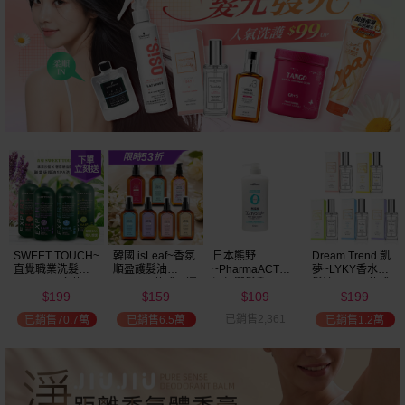
SWEET TOUCH~
韓國 isLeaf~香氛
日本熊野
Dream Trend 凱
直覺職業洗髮精
順盈護髮油
~PharmaACT無
夢~LYKY香水護
(2000ml) 多款可
(100ml) 款式可選
添加潤髮乳
髮油(50ml) 款式
199
159
109
199
選 全新包裝
(600ml)
可選
$
$
$
$
已銷售2,361
已銷售70.7萬
已銷售6.5萬
已銷售1.2萬