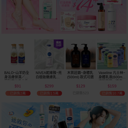
BALO~山羊奶全
NIVEA妮維雅~亮
木質莊園~身體乳
Vaseline 凡士林~
身活膚保濕／玻
白極致嫩膚乳液
(500ml) 款式可選
身體乳液(600ml)
尿酸高效嫩白乳
400ml
清新蘆薈／密集
91
299
129
159
液(550ml) 款式可
保濕鎖水／全方
$
$
$
$
選
位保濕鎖水／可
已銷售523
已銷售2萬
已銷售1.5萬
已銷售10.7萬
可油／薰衣草／
淨白透亮／杏仁
+E 款式可選