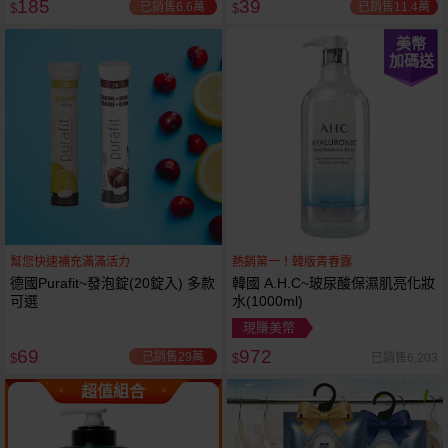
185
39
已銷售6.6萬
已銷售11.4萬
$
$
美幣
加碼送
幫您快速補充滿滿活力
熱銷第一！韓版青春露
德國Purafit~發泡錠(20錠入) 多款
韓國 A.H.C~玻尿酸保濕肌亮化妝
可選
水(1000ml)
現賺美幣
69
972
已銷售29萬
已銷售6,203
$
$
超值組合