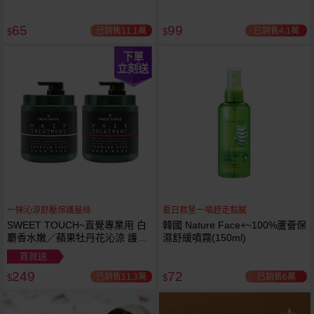
65
99
已銷售11.1萬
已銷售4.1萬
$
$
下單
立刻送
一抹沁涼舒壓保護髮絲
夏日救星一噴趕走黏膩
SWEET TOUCH~直覺專業用 白
韓國 Nature Face+~100%蘆薈保
麝香水嫩／蘋果牡丹花沁涼 護髮
濕舒緩噴霧(150ml)
膜(1000ml) 款式可選 全新包裝
買就送
249
72
已銷售11.3萬
已銷售6萬
$
$