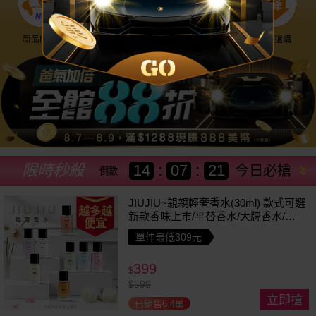
新品NEW
優惠神券
美幣回饋
降價搶購
限時秒殺
14
:
07
:
19
今日必搶
倒數
JIUJIU~親親輕奢香水(30ml) 款式可選
越多越
新款香味上市/平替香水/大牌香水/大
便宜
牌平替
單件最低309元
399
$
$
599
立即搶
已銷售6.4萬