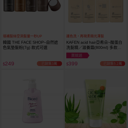
填補髮絲空洞髮量一秒UP
護色洗，再現柔順光澤髮
韓國 THE FACE SHOP~自然遮
KAFEN acid hair亞希朵~酸蛋白
色氣墊髮粉(7g) 款式可選
洗髮精／滋養霜(800ml) 多款可
選
買就送
249
399
已銷售3萬
已銷售5.2萬
$
$