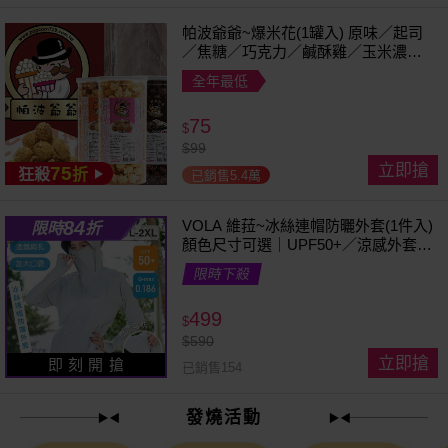
帕波爺爺~爆米花(1罐入) 原味／起司
／焦糖／巧克力／鹹酥雞／玉米濃湯
／珍珠奶茶 款式可選
全年最低
75
$
$
99
立即搶
75
狂殺
折
已銷售5.4萬
84
VOLA 維菈~冰絲連帽防曬外套(1件入)
限時
折
顏色尺寸可選｜UPF50+／涼感外套／
可拆帽簷／馬尾孔設計／機車族防曬
限時下殺
499
$
$
590
立即搶
即 刻 開 搶
已銷售154
發燒活動