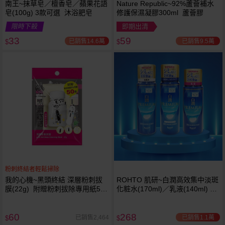
南王~抹草皂／檀香皂／蘋果花語
Nature Republic~92%蘆薈補水
皂(100g) 3款可選 沐浴肥皂
修護保濕凝膠300ml 蘆薈膠
限時下殺
即期出清
33
59
已銷售14.6萬
已銷售9.5萬
$
$
粉刺終結者輕鬆掃除
我的心機~黑頭終結 深層粉刺拔
ROHTO 肌研~白潤高效集中淡斑
膜(22g) 附贈粉刺拔除專用紙50
化粧水(170ml)／乳液(140ml) 款
張
式可選
60
268
已銷售1.1萬
已銷售2,464
$
$