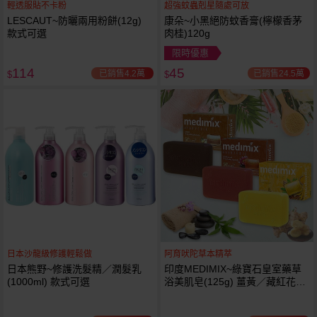
輕透服貼不卡粉
超強蚊蟲剋星隨處可放
LESCAUT~防曬兩用粉餅(12g)
康朵~小黑絕防蚊香膏(檸檬香茅
款式可選
肉桂)120g
限時優惠
114
45
已銷售4.2萬
已銷售24.5萬
$
$
日本沙龍級修護輕鬆做
阿育吠陀草本精萃
日本熊野~修護洗髮精／潤髮乳
印度MEDIMIX~綠寶石皇室藥草
(1000ml) 款式可選
浴美肌皂(125g) 薑黃／藏紅花／
岩蘭草 款式可選