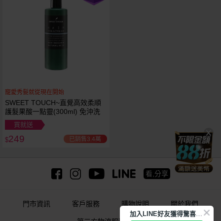
寵愛秀髮就從現在開始
SWEET TOUCH~直覺高效柔順
護髮果酸一點靈(300ml) 免沖洗
買就送
249
已銷售3.4萬
$
看,分享
門市資訊
客戶服務
購物說明
關於我們
加
入LINE好友獲得驚喜折扣!