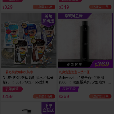
329
349
已銷售4.6萬
已銷售1.9萬
$
$
41
限時
折
美幣
加碼送
369
$
即 刻 開 搶
日雜名模愛用持久防水
乾爽定型造型自然不僵
D-UP~EX長效假睫毛膠水／黏著
Schwarzkopf 施華蔻~黑颶風
劑(5ml) 501／502／552透明／
(500ml) 黑魔髮系列/定型噴霧 施
553黑色／554咖啡色 款式可選
華寇
現賺美幣
限時下殺
259
369
已銷售1.8萬
已銷售1.2萬
$
$
下單
立刻送