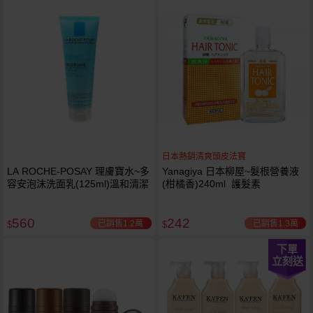
日本熱銷清爽頭皮法寶
LA ROCHE-POSAY 理膚寶水~多
Yanagiya 日本柳屋~髮根營養液
容安泡沫洗面乳(125ml)溫和清潔
(柑橘香)240ml 護髮素
560
242
已銷售1.2萬
已銷售1.3萬
$
$
下單
立刻送