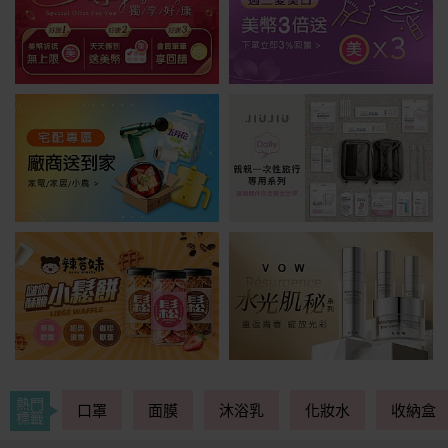
熱門
口罩
面膜
沐浴乳
化妝水
收納盒
標籤