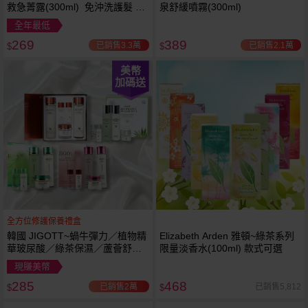
救急菁露(300ml) 免沖洗護髮 蕾
泉舒緩噴霧(300ml)
舒法克
全年最低
269
389
已銷售3.3萬
已銷售2.1萬
$
$
美幣
加碼送
全方位修護保養禮盒
韓國 JIGOTT~蝸牛彈力／植物精
Elizabeth Arden 雅頓~綠茶系列
華玻尿酸／綠茶保濕／蘆薈舒緩
限量淡香水(100ml) 款式可選
修復 禮盒(5件組) 款式可選 化妝
現賺美幣
水+乳液+面霜
285
468
已銷售2萬
已銷售5,812
$
$