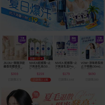
JIUJIU~親親淨距
NIVEA妮維雅~止
NIVEA 妮維雅~止
VOW~淨味君長效
離香氛體香膏
汗爽身乳液(50ml)
汗爽身乳膏Pro升
止汗噴霧(30ml)
(35g) 款式可選
款式可選
級版(50ml) 款式
體味管理
359
159
179
690
可選
$
$
$
$
已銷售373
已銷售6,648
已銷售380
已銷售2.1萬