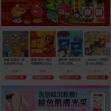
韓國 好麗友~ 好
韓國 海太~ 辣炒
奧利奧~迷你巧克
LANGULY 伊藤先
多魚餅乾(30g) 款
年糕餅乾(103g)
力夾心餅乾
生~夾心餅乾(1盒
式可選
(20.4g) 款式可選
裝) 款式可選
20
39
10
70
美式賣場熱銷
$
$
$
$
已銷售2.7萬
已銷售9.7萬
已銷售10.5萬
已銷售1.4萬