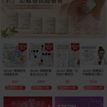
瘋殺
59
折
JIUJIU~親親純淨
JIUJIU~親親輕奢
JIUJIU~親親一次
JIUJIU~親親成人
涼感衛生棉
香水(30ml) 款式
性旅行專用牙刷(1
平面醫用口罩(30
(NEW)1包入 款式
可選 新款香味上
入) 款式可選
入)輕親系列 款式
39
399
9
166
可選
市/平替香水/大牌
可選 MD雙鋼印
$
$
$
$
香水/大牌平替
已銷售8.2萬
已銷售6.4萬
已銷售8.6萬
已銷售43.2萬