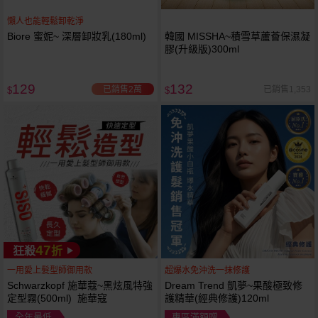
懶人也能輕鬆卸乾淨
Biore 蜜妮~ 深層卸妝乳(180ml)
韓國 MISSHA~積雪草蘆薈保濕凝
膠(升級版)300ml
129
132
已銷售2萬
已銷售1,353
$
$
47
狂殺
折
一用愛上髮型師御用款
超爆水免沖洗一抹修護
Schwarzkopf 施華蔻~黑炫風特強
Dream Trend 凱夢~果酸極致修
定型霧(500ml) 施華寇
護精華(經典修護)120ml
全年最低
專區滿額贈