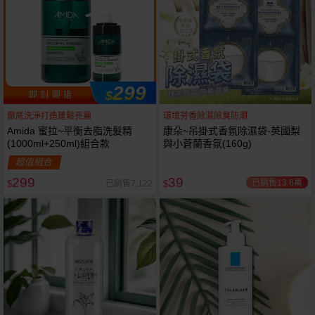
299
$
即 刻 開 搶
徹底洗淨打造蓬鬆亮麗
環境芬香除濕除臭防潮
Amida 蜜拉~平衡去脂洗髮精
康朵~吊掛式香氛除濕袋-英國梨
(1000ml+250ml)組合款
與小蒼蘭香氛(160g)
超值組合
299
39
已銷售13.6萬
已銷售7,122
$
$