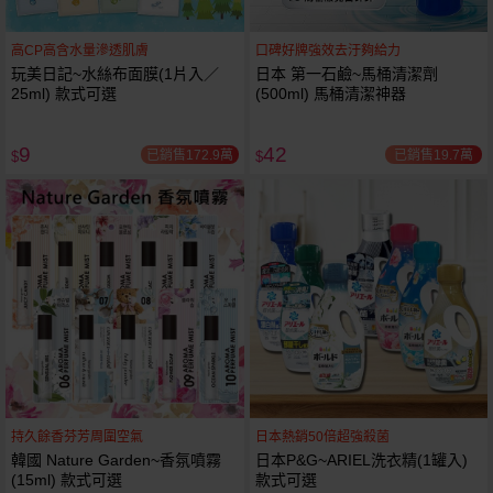
高CP高含水量滲透肌膚
口碑好牌強效去汙夠給力
玩美日記~水絲布面膜(1片入／
日本 第一石鹼~馬桶清潔劑
25ml) 款式可選
(500ml) 馬桶清潔神器
9
42
已銷售172.9萬
已銷售19.7萬
$
$
持久餘香芬芳周圍空氣
日本熱銷50倍超強殺菌
韓國 Nature Garden~香氛噴霧
日本P&G~ARIEL洗衣精(1罐入)
(15ml) 款式可選
款式可選