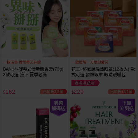
一抹清爽 香氣整天在線
一敷缓解一天眼部疲劳
BAN盼~旋轉式清新體香膏(73g)
花王~蒸氣感溫熱眼罩(12枚入) 款
3款可選 腋下 夏季必備
式可選 發熱眼罩 眼睛暖暖包
專區滿額贈
162
229
已銷售3.5萬
已銷售13.1萬
$
$
美幣
下單
加碼送
立刻送