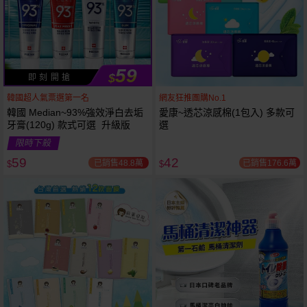
59
$
即 刻 開 搶
韓國超人氣票選第一名
網友狂推團購No.1
韓國 Median~93%強效淨白去垢
愛康~透芯涼感棉(1包入) 多款可
牙膏(120g) 款式可選 升級版
選
限時下殺
59
42
已銷售48.8萬
已銷售176.6萬
$
$