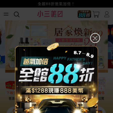
賺美幣~換好禮~立即換GO~
小三美日x全支付~美幣+全點折上折超划算
全館88折爸氣加倍！
普渡必備
話題保養
盛夏提案
雨天法寶