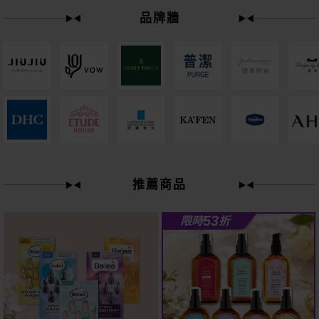
品牌牆
下單
立刻送
61
推薦商品
狂殺
折
53
限時
折