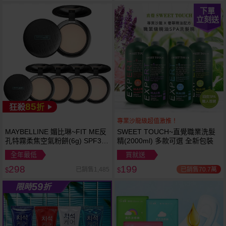
下單
立刻送
85
狂殺
折
專業沙龍級超值激推！
MAYBELLINE 媚比琳~FIT ME反
SWEET TOUCH~直覺職業洗髮
越多越
越多越
孔特霧柔焦空氣粉餅(6g) SPF32
精(2000ml) 多款可選 全新包裝
便宜
便宜
PA+++ 款式可選 空氣小圓餅
全年最低
買就送
298
199
已銷售70.7萬
已銷售1,485
$
$
59
限時
折