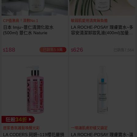
CP值激高！濕敷No.1
敏弱肌愛用清爽無負擔
日本 Imju~薏仁清潤化妝水
LA ROCHE-POSAY 理膚寶水~多
(500ml) 薏仁水 Naturie
容安清潔卸妝乳液(400ml)加量
卸妝乳液
188
626
已銷售5.9萬
已銷售7,564
$
$
34
狂殺
折
居家香氛護髮喚醒光彩
一噴讓肌膚舒緩又鎮定
LA CODERS 珂妍~119櫻花嚴損
LA ROCHE-POSAY 理膚寶水~溫