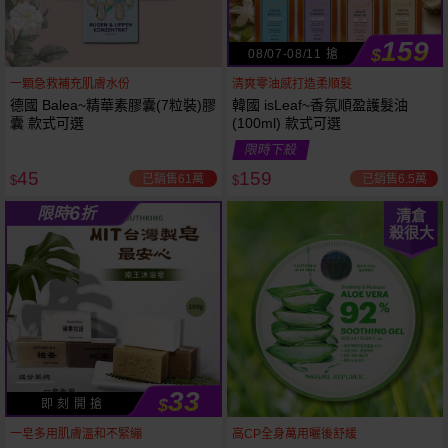
159
$
08/07-08/11 搶
一顆急救補充肌膚水份
清爽零油感打造柔順髮
德國 Balea~精華素膠囊(7粒裝)膠
韓國 isLeaf~香氛順盈護髮油
囊 款式可選
(100ml) 款式可選
限時下殺
45
159
已銷售61萬
已銷售6.5萬
$
$
6
限時
折
清倉
殺很大
33
$
即 刻 開 搶
53
限時
折
下單
立刻送
一皂多用肌膚溫和不緊繃
高CP全身萬用曬後舒緩