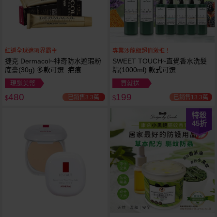
紅遍全球遮瑕界霸主
專業沙龍級超值激推！
捷克 Dermacol~神奇防水遮瑕粉
SWEET TOUCH~直覺香水洗髮
底膏(30g) 多款可選 疤痕
精(1000ml) 款式可選
現賺美幣
買就送
480
199
已銷售3.3萬
已銷售13.3萬
$
$
特殺
45
折