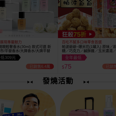
75
狂殺
折
展現專屬魅力
百吃不膩多口味零食首選
U~親親輕奢香水(30ml) 款式可選 新
帕波爺爺~爆米花(1罐入) 原味／
市/平替香水/大牌香水/大牌平替
糖／巧克力／鹹酥雞／玉米濃湯
茶 款式可選
低309元
全年最低
75
已銷售6.4萬
已銷售
$
發燒活動