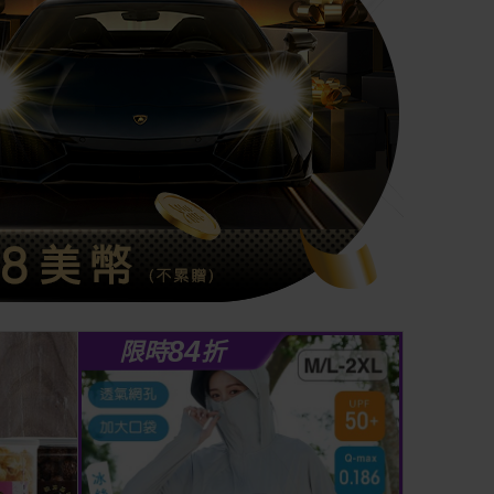
84
限時
折