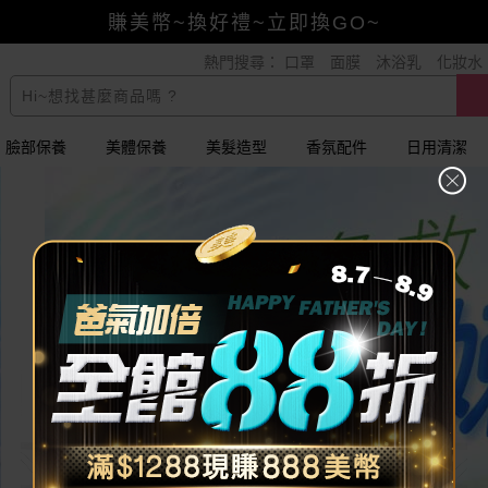
賺美幣~換好禮~立即換GO~
熱門搜尋：
口罩
面膜
沐浴乳
化妝水
小三美日x全支付~美幣+全點折上折超划算
全館88折爸氣加倍！
臉部保養
美體保養
美髮造型
香氛配件
日用清潔