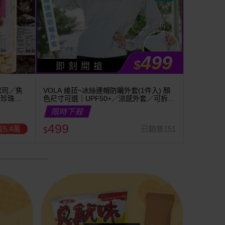
499
$
即 刻 開 搶
起司／焦
VOLA 維菈~冰絲連帽防曬外套(1件入) 顏
／珍珠奶
色尺寸可選｜UPF50+／涼感外套／可拆帽
簷／馬尾孔設計／機車族防曬
限時下殺
499
5.4萬
已銷售151
$