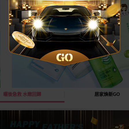
曬後急救 水嫩回歸
居家煥新GO