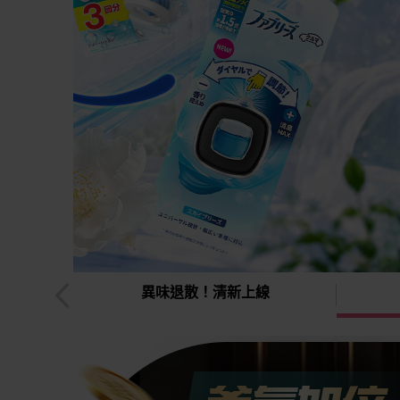
究所
異味退散！清新上線