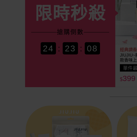
限時秒殺
搶購
倒數
24
:
23
:
06
經典調香
JIUJI
款香味上
單件最
399
$