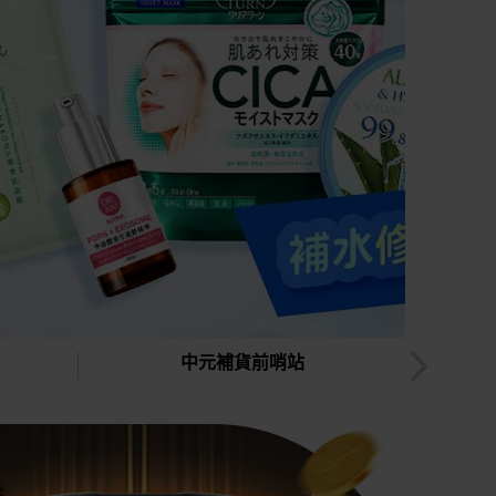
中元補貨前哨站
父