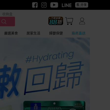
看,分享
收納盒
嚴選美食
居家生活
婦嬰保健
廠商直送