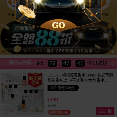
新品NEW
優惠神券
美幣回饋
降價搶購
限時秒殺
29
:
47
:
38
今日必搶
倒數
JIUJIU~親親輕奢香水(30ml) 款式可選
越多越
新款香味上市/平替香水/大牌香水/大
便宜
牌平替
單件最低309元
399
$
$
599
立即搶
已銷售6.4萬