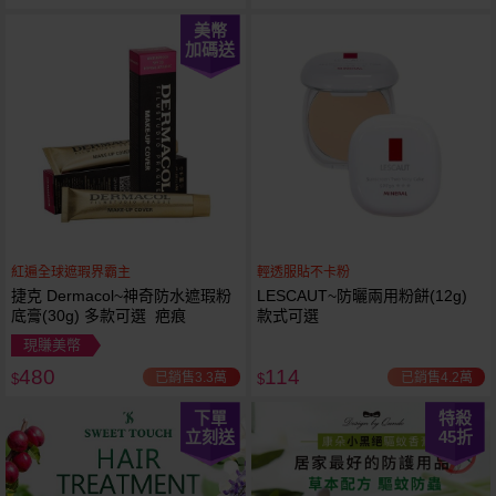
美幣
加碼送
紅遍全球遮瑕界霸主
輕透服貼不卡粉
捷克 Dermacol~神奇防水遮瑕粉
LESCAUT~防曬兩用粉餅(12g)
底膏(30g) 多款可選 疤痕
款式可選
現賺美幣
480
114
已銷售3.3萬
已銷售4.2萬
$
$
下單
特殺
立刻送
45
折