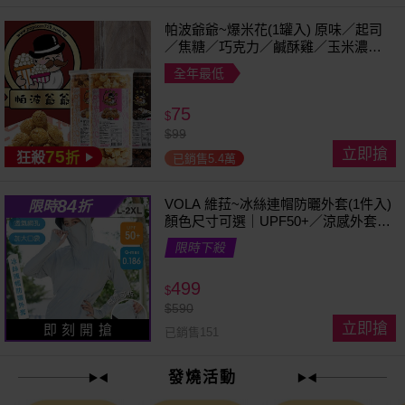
帕波爺爺~爆米花(1罐入) 原味／起司
／焦糖／巧克力／鹹酥雞／玉米濃湯
／珍珠奶茶 款式可選
全年最低
75
$
$
99
立即搶
75
狂殺
折
已銷售5.4萬
84
VOLA 維菈~冰絲連帽防曬外套(1件入)
限時
折
顏色尺寸可選｜UPF50+／涼感外套／
可拆帽簷／馬尾孔設計／機車族防曬
限時下殺
499
$
$
590
立即搶
即 刻 開 搶
已銷售151
發燒活動