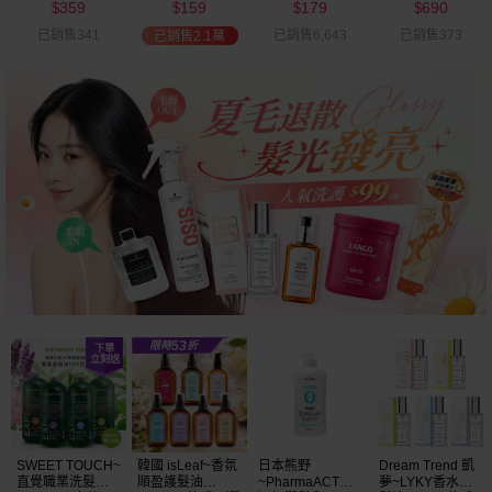
359
159
179
690
可選
$
$
$
$
已銷售341
已銷售6,643
已銷售373
已銷售2.1萬
SWEET TOUCH~
韓國 isLeaf~香氛
日本熊野
Dream Trend 凱
直覺職業洗髮精
順盈護髮油
~PharmaACT無
夢~LYKY香水護