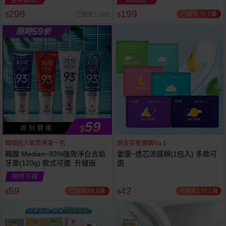
298
199
已銷售70.7萬
已銷售1,485
$
$
越多越
越多越
59
限時
折
便宜
便宜
59
$
即 刻 開 搶
韓國超人氣票選第一名
網友狂推團購No.1
韓國 Median~93%強效淨白去垢
愛康~透芯涼感棉(1包入) 多款可
牙膏(120g) 款式可選 升級版
選
限時下殺
59
42
已銷售48.8萬
已銷售176.5萬
$
$