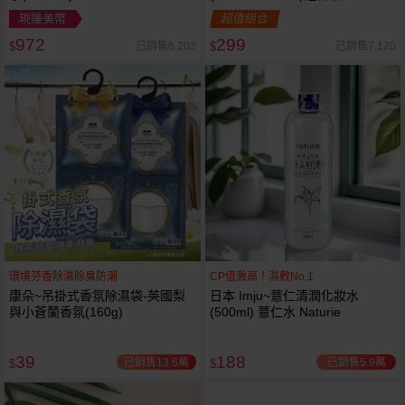
現賺美幣
超值組合
972
299
已銷售6,202
已銷售7,120
$
$
環境芬香除濕除臭防潮
CP值激高！濕敷No.1
康朵~吊掛式香氛除濕袋-英國梨
日本 Imju~薏仁清潤化妝水
與小蒼蘭香氛(160g)
(500ml) 薏仁水 Naturie
39
188
已銷售13.6萬
已銷售5.9萬
$
$