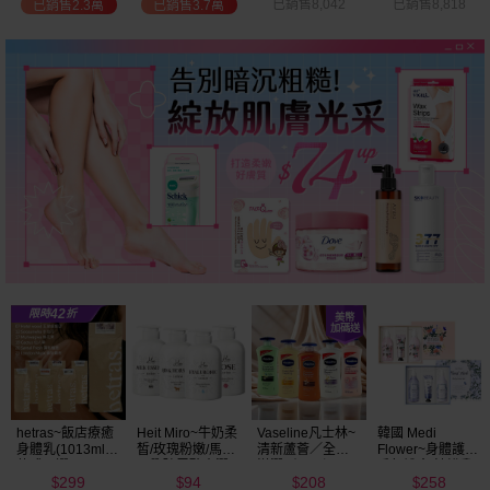
已銷售8,042
已銷售8,818
已銷售2.7萬
已銷售9.7萬
Vaseline凡士林~
韓國 Medi
BALO~山羊奶全
NIVEA妮維雅~亮
清新蘆薈／全效
Flower~身體護理
身活膚保濕／玻
白極致嫩膚乳液
滋潤／可可深層
香氛禮盒(沐浴乳
尿酸高效嫩白乳
400ml
208
258
91
299
／密集保濕／淨
300ml+乳液
液(550ml) 款式可
$
$
$
$