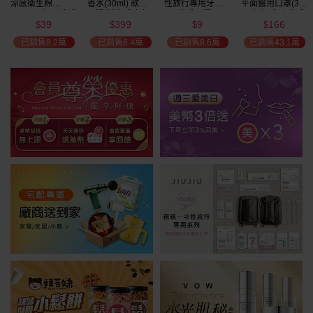
涼感衛生棉
香水(30ml) 款式
性旅行專用牙刷(1
平面醫用口罩(30
(NEW)1包入 款式
可選 新款香味上
入) 款式可選
入)輕親系列 款式
39
399
9
166
可選
市/平替香水/大牌
可選 MD雙鋼印
$
$
$
$
美幣
香水/大牌平替
已銷售8.2萬
已銷售6.4萬
已銷售8.6萬
已銷售43.1萬
加碼送