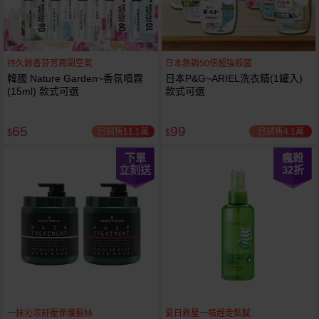
持久餘香芬芳周圍空氣
日本熱銷50倍超強殺菌
韓國 Nature Garden~香氛噴霧
日本P&G~ARIEL洗衣精(1罐入)
(15ml) 款式可選
款式可選
65
99
已銷售11.1萬
已銷售4.1萬
$
$
下單
瘋殺
立刻送
32
折
一抹沁涼舒壓保護髮絲
夏日救星一噴趕走黏膩