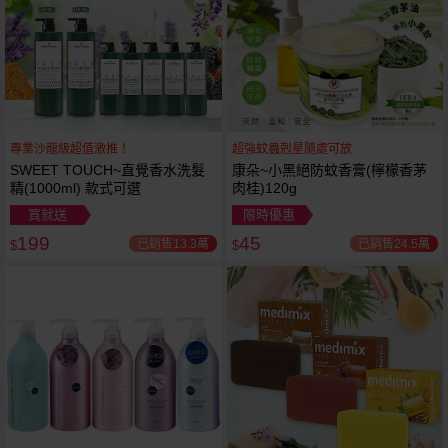
專業沙龍級超值激推！
超強蚊蟲剋星隨處可放
SWEET TOUCH~直覺香水洗髮
康朵~小黑絕防蚊香膏(檸檬香茅
精(1000ml) 款式可選
肉桂)120g
買就送
限時優惠
199
45
已銷售13.3萬
已銷售24.5萬
$
$