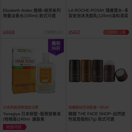
Elizabeth Arden 雅頓~綠茶系列
LA ROCHE-POSAY 理膚寶水~多
限量淡香水(100ml) 款式可選
容安泡沫洗面乳(125ml)溫和清潔
468
560
已銷售1.2萬
已銷售5,811
$
$
瘋殺
36
折
日本熱銷清爽頭皮法寶
填補髮絲空洞髮量一秒UP
Yanagiya 日本柳屋~髮根營養液
韓國 THE FACE SHOP~自然遮
(柑橘香)240ml 護髮素
色氣墊髮粉(7g) 款式可選
破盤特殺