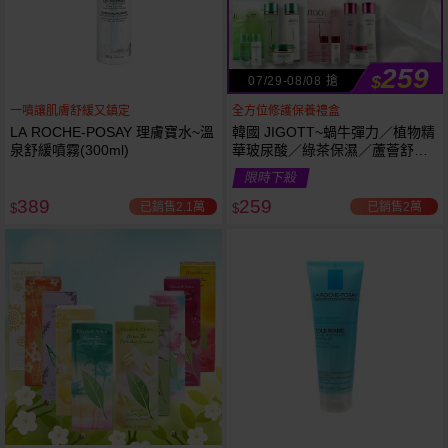
259
$
07/29-08/08 搶
一噴讓肌膚舒緩又鎮定
全方位修護保養禮盒
LA ROCHE-POSAY 理膚寶水~溫
韓國 JIGOTT~蝸牛彈力／植物精
泉舒緩噴霧(300ml)
華玻尿酸／綠茶保濕／蘆薈舒緩
修復 禮盒(5件組) 款式可選 化妝
限時下殺
水+乳液+面霜
389
259
已銷售2.1萬
已銷售2萬
$
$