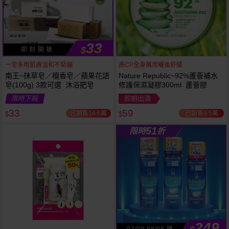
33
$
即 刻 開 搶
一皂多用肌膚溫和不緊繃
高CP全身萬用曬後舒緩
南王~抹草皂／檀香皂／蘋果花語
Nature Republic~92%蘆薈補水
皂(100g) 3款可選 沐浴肥皂
修護保濕凝膠300ml 蘆薈膠
53
限時
折
限時下殺
即期出清
下單
立刻送
33
59
已銷售14.6萬
已銷售9.5萬
$
$
51
限時
折
249
07/29-08/08 搶