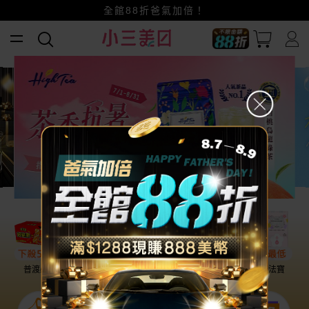
全館88折爸氣加倍！
小三美日x全支付~美幣+全點折上折超划算
賺美幣~換好禮~立即換GO~
普渡必備
話題保養
盛夏提案
雨天法寶