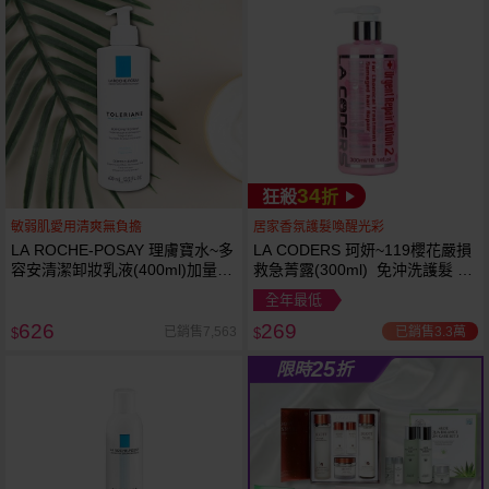
34
狂殺
折
敏弱肌愛用清爽無負擔
居家香氛護髮喚醒光彩
LA ROCHE-POSAY 理膚寶水~多
LA CODERS 珂妍~119櫻花嚴損
容安清潔卸妝乳液(400ml)加量
救急菁露(300ml) 免沖洗護髮 蕾
卸妝乳液
舒法克
全年最低
626
269
已銷售3.3萬
已銷售7,563
$
$
25
限時
折