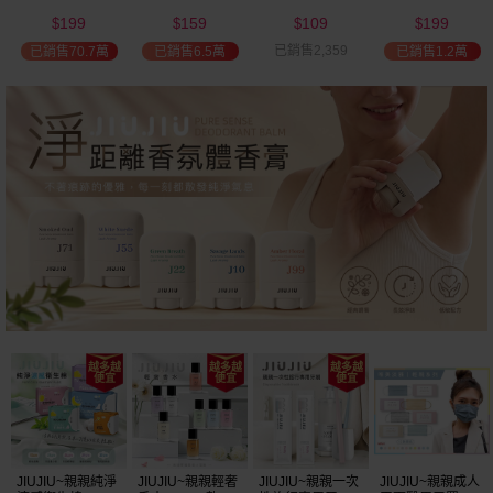
(2000ml) 多款可
(100ml) 款式可選
添加潤髮乳
髮油(50ml) 款式
199
159
109
199
選 全新包裝
(600ml)
可選
$
$
$
$
已銷售2,359
已銷售70.7萬
已銷售6.5萬
已銷售1.2萬
JIUJIU~親親純淨
JIUJIU~親親輕奢
JIUJIU~親親一次
JIUJIU~親親成人