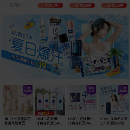
白透亮 乳液
300ml+護手霜
選
已銷售3.9萬
已銷售1.9萬
已銷售2萬
已銷售1.5萬
(725ml) 款式可選
80g) 款式可選
加大容量
JIUJIU~親親淨距
NIVEA妮維雅~止
NIVEA 妮維雅~止
VOW~淨味君長效
離香氛體香膏
汗爽身乳液(50ml)
汗爽身乳膏Pro升
止汗噴霧(30ml)
(35g) 款式可選
款式可選
級版(50ml) 款式
體味管理