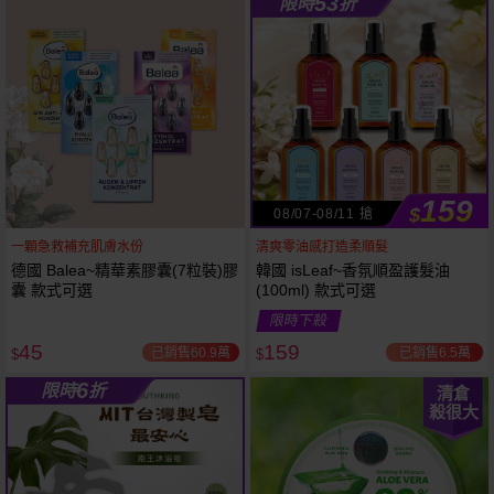
53
限時
折
61
狂殺
折
159
$
08/07-08/11 搶
一顆急救補充肌膚水份
清爽零油感打造柔順髮
德國 Balea~精華素膠囊(7粒裝)膠
韓國 isLeaf~香氛順盈護髮油
囊 款式可選
(100ml) 款式可選
限時下殺
45
159
已銷售60.9萬
已銷售6.5萬
$
$
6
限時
折
清倉
殺很大