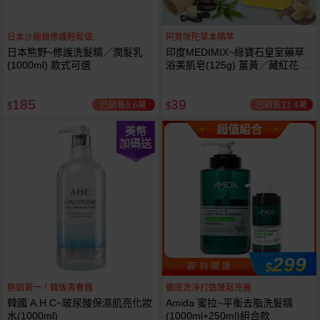
日本沙龍級修護輕鬆做
阿育吠陀草本精萃
日本熊野~修護洗髮精／潤髮乳
印度MEDIMIX~綠寶石皇室藥草
(1000ml) 款式可選
浴美肌皂(125g) 薑黃／藏紅花／
岩蘭草 款式可選
185
39
已銷售6.6萬
已銷售11.4萬
$
$
超值組合
美幣
加碼送
299
$
即 刻 開 搶
熱銷第一！韓版青春露
徹底洗淨打造蓬鬆亮麗
韓國 A.H.C~玻尿酸保濕肌亮化妝
Amida 蜜拉~平衡去脂洗髮精
水(1000ml)
(1000ml+250ml)組合款