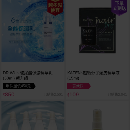
下單
越多越
立刻送
便宜
DR.WU~ 玻尿酸保濕精華乳
KAFEN~超微分子頭皮精華液
(50ml) 新升級
(15ml)
單件最低450元
買就送
850
109
已銷售2,501
已銷售2,041
$
$