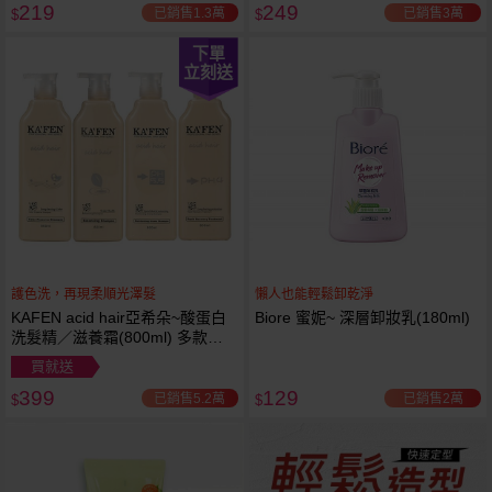
219
249
已銷售1.3萬
已銷售3萬
$
$
下單
立刻送
護色洗，再現柔順光澤髮
懶人也能輕鬆卸乾淨
KAFEN acid hair亞希朵~酸蛋白
Biore 蜜妮~ 深層卸妝乳(180ml)
洗髮精／滋養霜(800ml) 多款可
選
買就送
399
129
已銷售5.2萬
已銷售2萬
$
$