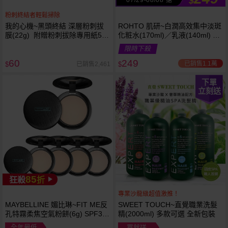
$
粉刺終結者輕鬆掃除
我的心機~黑頭終結 深層粉刺拔
ROHTO 肌研~白潤高效集中淡斑
膜(22g) 附贈粉刺拔除專用紙50
化粧水(170ml)／乳液(140ml) 款
張
式可選
限時下殺
60
249
已銷售1.1萬
已銷售2,461
$
$
下單
立刻送
85
狂殺
折
專業沙龍級超值激推！
MAYBELLINE 媚比琳~FIT ME反
SWEET TOUCH~直覺職業洗髮
孔特霧柔焦空氣粉餅(6g) SPF32
精(2000ml) 多款可選 全新包裝
PA+++ 款式可選 空氣小圓餅
全年最低
買就送