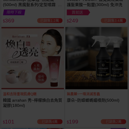
(500ml) 黑魔髮系列/定型噴霧 施
護髮果酸一點靈(300ml) 免沖洗
華寇
限時下殺
買就送
369
249
已銷售1.2萬
已銷售3.4萬
$
$
溫和去除重現肌膚Q嫩
無農藥~一噴消滅害蟲
韓國 arrahan 秀~檸檬煥白去角質
康朵~防蟑螂螞蟻噴劑(500ml)
凝膠(180ml)
101
199
已銷售4萬
已銷售2萬
$
$