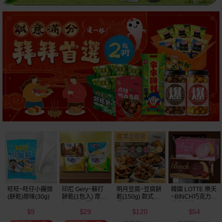
明月豆腐~豆腐餅
韓國 LOTTE 樂天
韓國 好麗友~ 好
韓國 海太~ 辣炒
乾(150g) 款式可
~BINCH巧克力／
多魚餅乾(30g) 款
年糕餅乾(103g)
選
草莓餅乾(102g)
式可選
120
54
20
39
款式可選
$
$
$
$