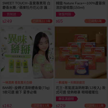
SWEET TOUCH~直覺專業用 白
韓國 Nature Face+~100%蘆薈保
麝香水嫩／蘋果牡丹花沁涼 護髮
濕舒緩噴霧(150ml)
膜(1000ml) 款式可選 全新包裝
買就送
破盤特殺
249
65
已銷售11.3萬
已銷售6萬
$
$
一抹清爽 香氣整天在線
一敷缓解一天眼部疲劳
BAN盼~旋轉式清新體香膏(73g)
花王~蒸氣感溫熱眼罩(12枚入) 款
3款可選 腋下 夏季必備
式可選 發熱眼罩 眼睛暖暖包
專區滿額贈
162
229
已銷售3.5萬
已銷售13.1萬
$
$