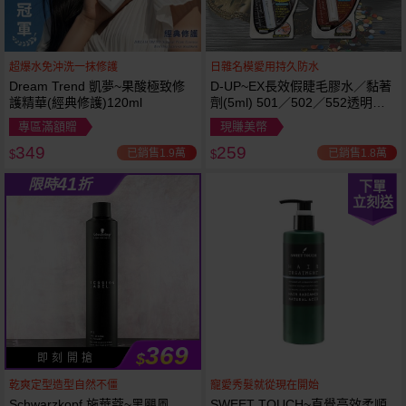
超爆水免沖洗一抹修護
日雜名模愛用持久防水
Dream Trend 凱夢~果酸極致修
D-UP~EX長效假睫毛膠水／黏著
護精華(經典修護)120ml
劑(5ml) 501／502／552透明／
553黑色／554咖啡色 款式可選
專區滿額贈
現賺美幣
349
259
已銷售1.9萬
已銷售1.8萬
$
$
41
限時
折
下單
立刻送
369
$
即 刻 開 搶
乾爽定型造型自然不僵
寵愛秀髮就從現在開始
Schwarzkopf 施華蔻~黑颶風
SWEET TOUCH~直覺高效柔順