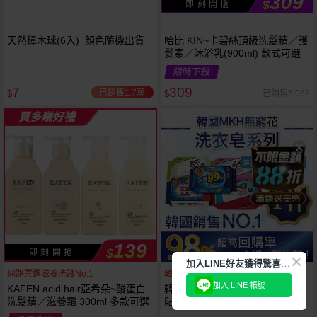
309
$
即 刻 開 搶
天然樟木球(6入) 顏色隨機出貨
哈比 KIN~卡碧絲頂級洗髮精／護
髮素／沐浴乳(900ml) 款式可選
限時下殺
7
309
已銷售1.7萬
已銷售5,062
$
$
買多賺好禮
139
$
即 刻 開 搶
加
入LINE好友獲得驚喜折扣!
網路票選滋養洗護No.1
韓國銷售第一天然品牌
加入 LINE 帳號
KAFEN acid hair亞希朵~酸蛋白
韓國 無瓊花~抗菌洗衣皂／女性
洗髮精／滋養霜 300ml 多款可選
貼身衣物去污皂／衣襪去污皂／
抹布去油汙家事皂／高彩漂白皂