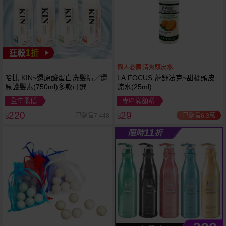
1
狂殺
折
懶人必備!清爽頭皮水
哈比 KIN~還原酸蛋白洗髮精／還
LA FOCUS 蕾舒法克~甜橘頭皮
原護髮素(750ml)多款可選
涼水(25ml)
全年最低
專區滿額贈
220
29
已銷售6.3萬
已銷售7,448
$
$
11
限時
折