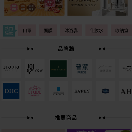
熱門
口罩
面膜
沐浴乳
化妝水
收納盒
標籤
品牌牆
下單
立刻送
推薦商品