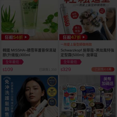
54
47
狂殺
折
狂殺
折
一用愛上髮型師御用款
韓國 MISSHA~積雪草蘆薈保濕凝
Schwarzkopf 施華蔻~黑炫風特強
膠(升級版)300ml
定型霧(500ml) 施華寇
全年最低
全年最低
109
329
已銷售4.6萬
已銷售1,350
$
$
美幣
加碼送