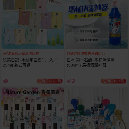
高CP高含水量滲透肌膚
口碑好牌強效去汙夠給力
玩美日記~水絲布面膜(1片入／
日本 第一石鹼~馬桶清潔劑
25ml) 款式可選
(500ml) 馬桶清潔神器
9
42
已銷售172.8萬
已銷售19.7萬
$
$