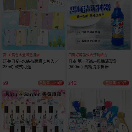
高CP高含水量滲透肌膚
口碑好牌強效去汙夠給力
玩美日記~水絲布面膜(1片入／
日本 第一石鹼~馬桶清潔劑
25ml) 款式可選
(500ml) 馬桶清潔神器
9
42
已銷售172.8萬
已銷售19.7萬
$
$