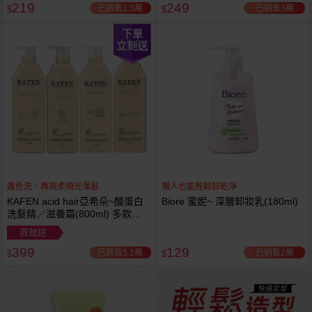
219
249
已銷售1.3萬
已銷售3萬
$
$
下單
立刻送
護色洗，再現柔順光澤髮
懶人也能輕鬆卸乾淨
KAFEN acid hair亞希朵~酸蛋白
Biore 蜜妮~ 深層卸妝乳(180ml)
洗髮精／滋養霜(800ml) 多款可
選
買就送
399
129
已銷售5.2萬
已銷售2萬
$
$