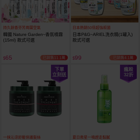
持久餘香芬芳周圍空氣
日本熱銷50倍超強殺菌
韓國 Nature Garden~香氛噴霧
日本P&G~ARIEL洗衣精(1罐入)
(15ml) 款式可選
款式可選
65
99
已銷售11.1萬
已銷售4.1萬
$
$
下單
瘋殺
立刻送
32
折
一抹沁涼舒壓保護髮絲
夏日救星一噴趕走黏膩