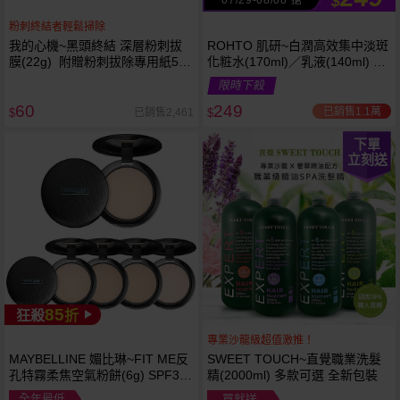
$
粉刺終結者輕鬆掃除
我的心機~黑頭終結 深層粉刺拔
ROHTO 肌研~白潤高效集中淡斑
膜(22g) 附贈粉刺拔除專用紙50
化粧水(170ml)／乳液(140ml) 款
張
式可選
限時下殺
60
249
已銷售1.1萬
已銷售2,461
$
$
下單
立刻送
85
狂殺
折
專業沙龍級超值激推！
MAYBELLINE 媚比琳~FIT ME反
SWEET TOUCH~直覺職業洗髮
孔特霧柔焦空氣粉餅(6g) SPF32
精(2000ml) 多款可選 全新包裝
PA+++ 款式可選 空氣小圓餅
全年最低
買就送