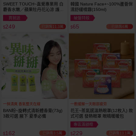
SWEET TOUCH~直覺專業用 白
韓國 Nature Face+~100%蘆薈保
麝香水嫩／蘋果牡丹花沁涼 護髮
濕舒緩噴霧(150ml)
膜(1000ml) 款式可選 全新包裝
買就送
破盤特殺
249
65
已銷售11.3萬
已銷售6萬
$
$
一抹清爽 香氣整天在線
一敷缓解一天眼部疲劳
BAN盼~旋轉式清新體香膏(73g)
花王~蒸氣感溫熱眼罩(12枚入) 款
3款可選 腋下 夏季必備
式可選 發熱眼罩 眼睛暖暖包
專區滿額贈
162
229
已銷售3.5萬
已銷售13.1萬
$
$