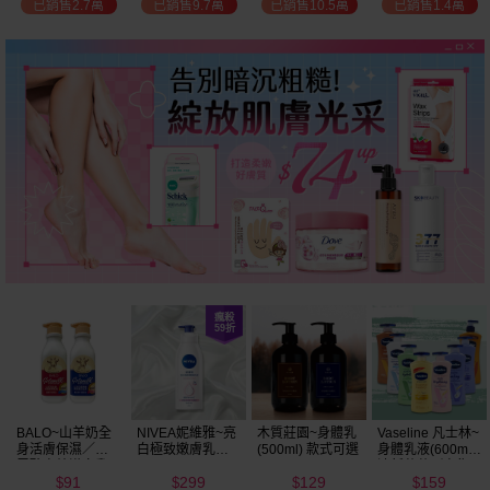
已銷售2.7萬
已銷售9.7萬
已銷售10.5萬
已銷售1.4萬
BALO~山羊奶全
NIVEA妮維雅~亮
木質莊園~身體乳
Vaseline 凡士林~
身活膚保濕／玻
白極致嫩膚乳液
(500ml) 款式可選
身體乳液(600ml)
尿酸高效嫩白乳
400ml
清新蘆薈／密集
91
299
129
159
液(550ml) 款式可
保濕鎖水／全方
$
$
$
$