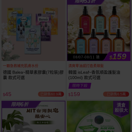
53
限時
折
61
狂殺
折
159
$
08/07-08/11 搶
一顆急救補充肌膚水份
清爽零油感打造柔順髮
德國 Balea~精華素膠囊(7粒裝)膠
韓國 isLeaf~香氛順盈護髮油
囊 款式可選
(100ml) 款式可選
限時下殺
45
159
已銷售60.9萬
已銷售6.5萬
$
$
6
限時
折
清倉
殺很大