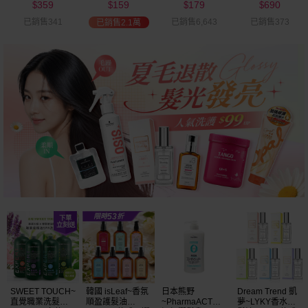
359
159
179
690
可選
$
$
$
$
已銷售341
已銷售6,643
已銷售373
已銷售2.1萬
SWEET TOUCH~
韓國 isLeaf~香氛
日本熊野
Dream Trend 凱
直覺職業洗髮精
順盈護髮油
~PharmaACT無
夢~LYKY香水護