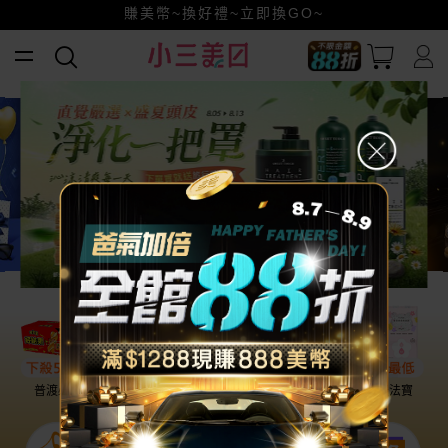
賺美幣~換好禮~立即換GO~
小三美日x全支付~美幣+全點折上折超划算
全館88折爸氣加倍！
普渡必備
話題保養
盛夏提案
雨天法寶