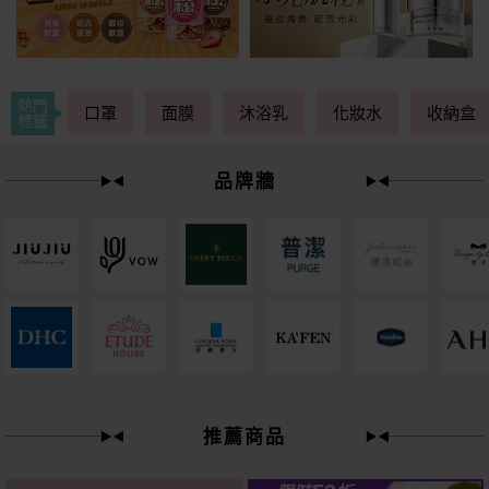
熱門
口罩
面膜
沐浴乳
化妝水
收納盒
標籤
品牌牆
下單
立刻送
推薦商品