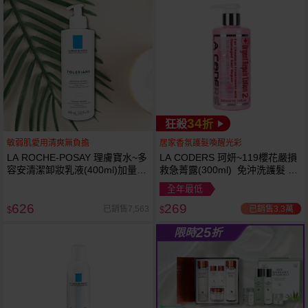
34
狂殺
折
敏弱肌愛用清爽無負擔
居家香氛護髮喚醒光彩
LA ROCHE-POSAY 理膚寶水~多
LA CODERS 珂妍~119櫻花嚴損
容安清潔卸妝乳液(400ml)加量
救急菁露(300ml) 免沖洗護髮 蕾
卸妝乳液
舒法克
全年最低
626
269
已銷售3.3萬
已銷售7,563
$
$
25
限時
折