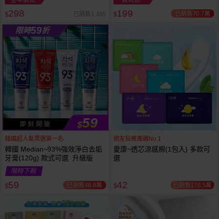
298
199
已銷售70.7萬
已銷售1,485
$
$
越多越
越多越
59
限時
折
便宜
便宜
59
$
即 刻 開 搶
韓國超人氣票選第一名
網友狂推團購No.1
韓國 Median~93%強效淨白去垢
愛康~透芯涼感棉(1包入) 多款可
牙膏(120g) 款式可選 升級版
選
限時下殺
59
42
已銷售48.8萬
已銷售176.5萬
$
$