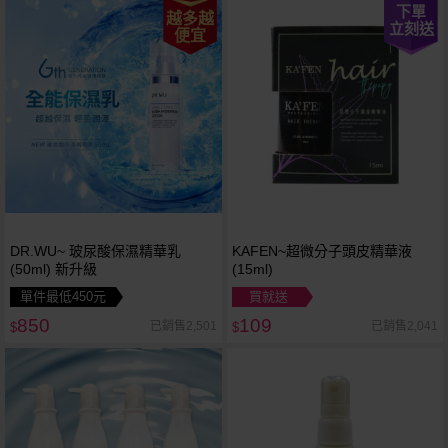
下單
越多越
立刻送
便宜
DR.WU~ 玻尿酸保濕精華乳
KAFEN~超微分子頭皮精華液
(50ml) 新升級
(15ml)
單件最低450元
買就送
850
109
已銷售2,501
已銷售2,041
$
$