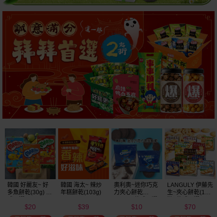
韓國 好麗友~ 好
韓國 海太~ 辣炒
奧利奧~迷你巧克
LANGULY 伊藤先
多魚餅乾(30g) 款
年糕餅乾(103g)
力夾心餅乾
生~夾心餅乾(1盒
式可選
(20.4g) 款式可選
裝) 款式可選
20
39
10
70
美式賣場熱銷
$
$
$
$