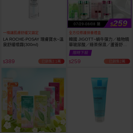
259
$
07/29-08/08 搶
一噴讓肌膚舒緩又鎮定
全方位修護保養禮盒
LA ROCHE-POSAY 理膚寶水~溫
韓國 JIGOTT~蝸牛彈力／植物精
泉舒緩噴霧(300ml)
華玻尿酸／綠茶保濕／蘆薈舒緩
修復 禮盒(5件組) 款式可選 化妝
限時下殺
水+乳液+面霜
389
259
已銷售2.1萬
已銷售2萬
$
$