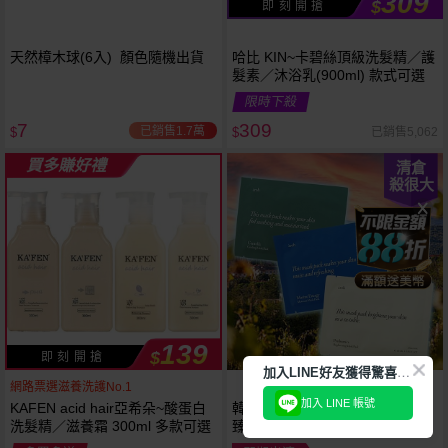
309
$
即 刻 開 搶
天然樟木球(6入) 顏色隨機出貨
哈比 KIN~卡碧絲頂級洗髮精／護
髮素／沐浴乳(900ml) 款式可選
限時下殺
7
309
已銷售1.7萬
已銷售5,062
$
$
買多賺好禮
清倉
殺很大
139
$
即 刻 開 搶
加
入LINE好友獲得驚喜折扣!
網路票選滋養洗護No.1
加入 LINE 帳號
KAFEN acid hair亞希朵~酸蛋白
韓國 aroh 艾洛~海洋水活保濕／
洗髮精／滋養霜 300ml 多款可選
臻護提亮／積雪草清爽面膜(單片
25ml) 款式可選