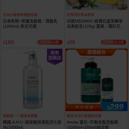
日本沙龍級修護輕鬆做
阿育吠陀草本精萃
日本熊野~修護洗髮精／潤髮乳
印度MEDIMIX~綠寶石皇室藥草
(1000ml) 款式可選
浴美肌皂(125g) 薑黃／藏紅花／
岩蘭草 款式可選
185
39
已銷售6.6萬
已銷售11.4萬
$
$
超值組合
美幣
加碼送
299
$
即 刻 開 搶
熱銷第一！韓版青春露
徹底洗淨打造蓬鬆亮麗
韓國 A.H.C~玻尿酸保濕肌亮化妝
Amida 蜜拉~平衡去脂洗髮精
水(1000ml)
(1000ml+250ml)組合款