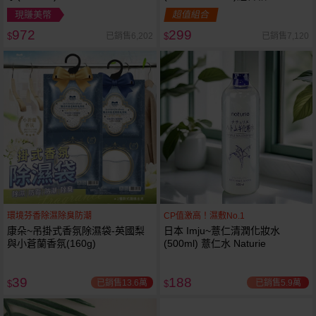
現賺美幣
超值組合
972
299
已銷售6,202
已銷售7,120
$
$
環境芬香除濕除臭防潮
CP值激高！濕敷No.1
康朵~吊掛式香氛除濕袋-英國梨
日本 Imju~薏仁清潤化妝水
與小蒼蘭香氛(160g)
(500ml) 薏仁水 Naturie
39
188
已銷售13.6萬
已銷售5.9萬
$
$