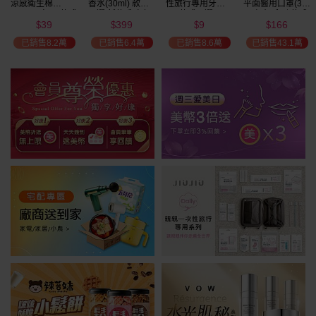
涼感衛生棉
香水(30ml) 款式
性旅行專用牙刷(1
平面醫用口罩(30
(NEW)1包入 款式
可選 新款香味上
入) 款式可選
入)輕親系列 款式
39
399
9
166
可選
市/平替香水/大牌
可選 MD雙鋼印
$
$
$
$
瘋殺
香水/大牌平替
已銷售8.2萬
已銷售6.4萬
已銷售8.6萬
已銷售43.1萬
59
折