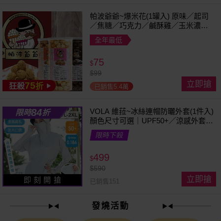
帕波爺爺~爆米花(1罐入) 原味／起司
／焦糖／巧克力／鹹酥雞／玉米濃湯
／珍珠奶茶 款式可選
全年最低
75
$
$
99
立即搶
75
狂殺
折
已銷售5.4萬
84
VOLA 維菈~冰絲連帽防曬外套(1件入)
限時
折
顏色尺寸可選｜UPF50+／涼感外套／
可拆帽簷／馬尾孔設計／機車族防曬
限時下殺
499
$
$
590
立即搶
即 刻 開 搶
已銷售151
發燒活動