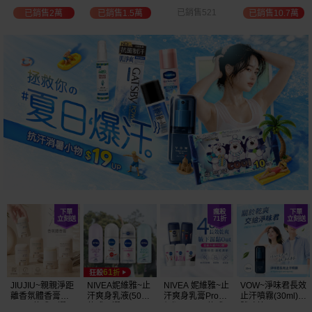
選
位保濕鎖水／可
已銷售521
已銷售2萬
已銷售1.5萬
已銷售10.7萬
可油／薰衣草／
淨白透亮／杏仁
+E 款式可選
JIUJIU~親親淨距
NIVEA妮維雅~止
NIVEA 妮維雅~止
VOW~淨味君長效
離香氛體香膏
汗爽身乳液(50ml)
汗爽身乳膏Pro升
止汗噴霧(30ml)
(35g) 款式可選
款式可選
級版(50ml) 款式
體味管理