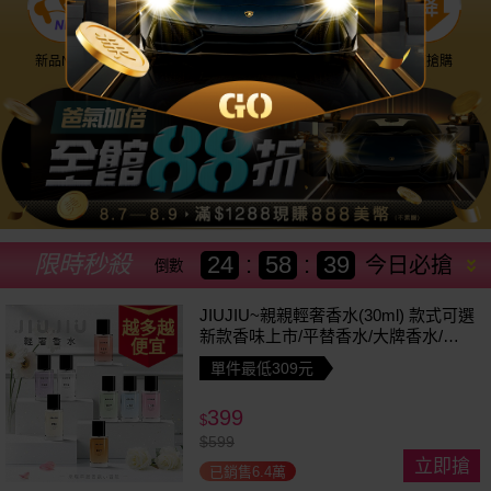
新品NEW
優惠神券
美幣回饋
降價搶購
限時秒殺
24
:
58
:
36
今日必搶
倒數
JIUJIU~親親輕奢香水(30ml) 款式可選
越多越
新款香味上市/平替香水/大牌香水/大
便宜
牌平替
單件最低309元
399
$
$
599
立即搶
已銷售6.4萬