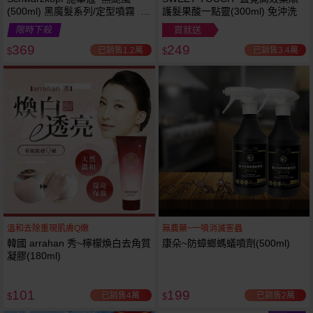
(500ml) 黑魔髮系列/定型噴霧 施
護髮果酸一點靈(300ml) 免沖洗
華寇
限時下殺
買就送
369
249
已銷售1.2萬
已銷售3.4萬
$
$
溫和去除重現肌膚Q嫩
無農藥~一噴消滅害蟲
韓國 arrahan 秀~檸檬煥白去角質
康朵~防蟑螂螞蟻噴劑(500ml)
凝膠(180ml)
101
199
已銷售4萬
已銷售2萬
$
$