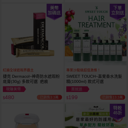
美幣
下單
加碼送
立刻送
紅遍全球遮瑕界霸主
專業沙龍級超值激推！
捷克 Dermacol~神奇防水遮瑕粉
SWEET TOUCH~直覺香水洗髮
底膏(30g) 多款可選 疤痕
精(1000ml) 款式可選
現賺美幣
買就送
480
199
已銷售3.3萬
已銷售13.3萬
$
$
特殺
45
折