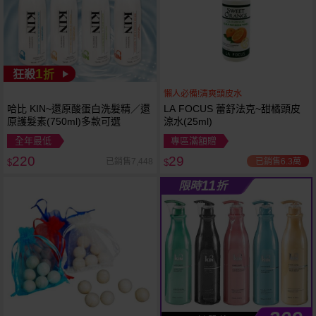
1
狂殺
折
懶人必備!清爽頭皮水
哈比 KIN~還原酸蛋白洗髮精／還
LA FOCUS 蕾舒法克~甜橘頭皮
原護髮素(750ml)多款可選
涼水(25ml)
全年最低
專區滿額贈
220
29
已銷售6.3萬
已銷售7,448
$
$
11
限時
折