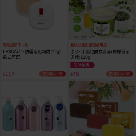
輕透服貼不卡粉
超強蚊蟲剋星隨處可放
LESCAUT~防曬兩用粉餅(12g)
康朵~小黑絕防蚊香膏(檸檬香茅
款式可選
肉桂)120g
限時優惠
114
45
已銷售4.2萬
已銷售24.5萬
$
$