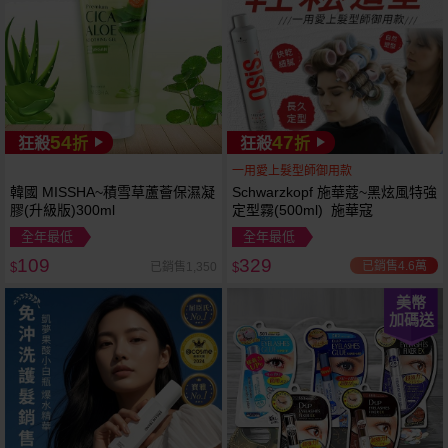
54
47
狂殺
折
狂殺
折
一用愛上髮型師御用款
韓國 MISSHA~積雪草蘆薈保濕凝
Schwarzkopf 施華蔻~黑炫風特強
膠(升級版)300ml
定型霧(500ml) 施華寇
全年最低
全年最低
109
329
已銷售4.6萬
已銷售1,350
$
$
美幣
加碼送