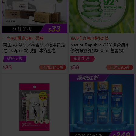
33
$
即 刻 開 搶
一皂多用肌膚溫和不緊繃
高CP全身萬用曬後舒緩
南王~抹草皂／檀香皂／蘋果花語
Nature Republic~92%蘆薈補水
皂(100g) 3款可選 沐浴肥皂
修護保濕凝膠300ml 蘆薈膠
53
限時
折
限時下殺
即期出清
下單
立刻送
33
59
已銷售14.6萬
已銷售9.5萬
$
$
51
限時
折
249
07/29-08/08 搶