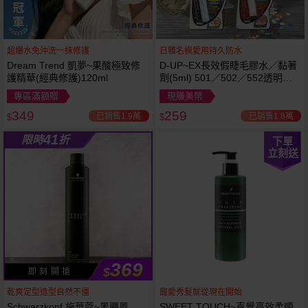
超爆水免沖洗一抹修護
日雜名模愛用持久防水
Dream Trend 凱夢~果酸極致修
D-UP~EX長效假睫毛膠水／黏著
護精華(經典修護)120ml
劑(5ml) 501／502／552透明／
553黑色／554咖啡色 款式可選
專區滿額贈
現賺美幣
349
259
已銷售1.9萬
已銷售1.8萬
$
$
41
限時
折
下單
立刻送
369
$
即 刻 開 搶
乾爽定型造型自然不僵
寵愛秀髮就從現在開始
Schwarzkopf 施華蔻~黑颶風
SWEET TOUCH~直覺高效柔順