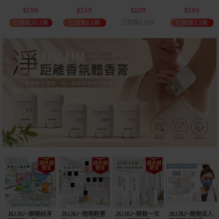
(2000ml) 多款可
(100ml) 款式可選
添加潤髮乳
髮油(50ml) 款式
199
159
109
199
選 全新包裝
(600ml)
可選
$
$
$
$
已銷售2,359
已銷售70.7萬
已銷售6.5萬
已銷售1.2萬
JIUJIU~親親純淨
JIUJIU~親親輕奢
JIUJIU~親親一次
JIUJIU~親親成人