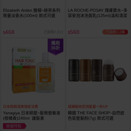
Elizabeth Arden 雅頓~綠茶系列
LA ROCHE-POSAY 理膚寶水~多
限量淡香水(100ml) 款式可選
容安泡沫洗面乳(125ml)溫和清潔
468
560
已銷售1.2萬
已銷售5,811
$
$
瘋殺
36
折
日本熱銷清爽頭皮法寶
填補髮絲空洞髮量一秒UP
Yanagiya 日本柳屋~髮根營養液
韓國 THE FACE SHOP~自然遮
(柑橘香)240ml 護髮素
色氣墊髮粉(7g) 款式可選
破盤特殺