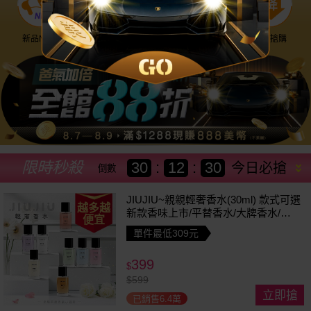
新品NEW
優惠神券
美幣回饋
降價搶購
限時秒殺
30
:
12
:
28
今日必搶
倒數
JIUJIU~親親輕奢香水(30ml) 款式可選
越多越
新款香味上市/平替香水/大牌香水/大
便宜
牌平替
單件最低309元
399
$
$
599
立即搶
已銷售6.4萬