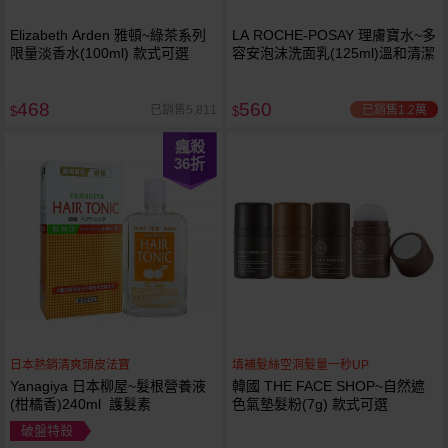
Elizabeth Arden 雅頓~綠茶系列
LA ROCHE-POSAY 理膚寶水~多
限量淡香水(100ml) 款式可選
容安泡沫洗面乳(125ml)溫和清潔
468
560
已銷售1.2萬
已銷售5,811
$
$
瘋殺
36
折
日本熱銷清爽頭皮法寶
填補髮絲空洞髮量一秒UP
Yanagiya 日本柳屋~髮根營養液
韓國 THE FACE SHOP~自然遮
(柑橘香)240ml 護髮素
色氣墊髮粉(7g) 款式可選
破盤特殺