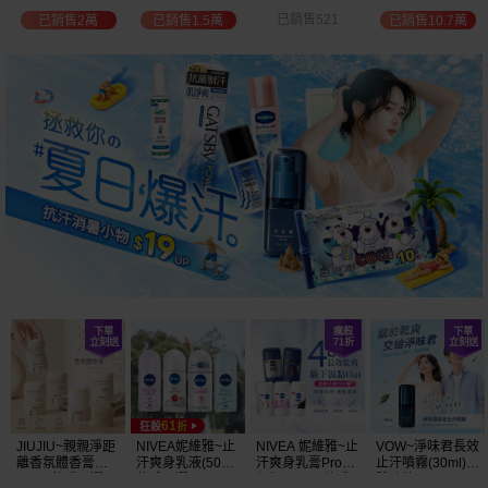
選
位保濕鎖水／可
已銷售521
已銷售2萬
已銷售1.5萬
已銷售10.7萬
可油／薰衣草／
淨白透亮／杏仁
+E 款式可選
JIUJIU~親親淨距
NIVEA妮維雅~止
NIVEA 妮維雅~止
VOW~淨味君長效
離香氛體香膏
汗爽身乳液(50ml)
汗爽身乳膏Pro升
止汗噴霧(30ml)
(35g) 款式可選
款式可選
級版(50ml) 款式
體味管理