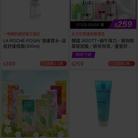
259
$
07/29-08/08 搶
一噴讓肌膚舒緩又鎮定
全方位修護保養禮盒
LA ROCHE-POSAY 理膚寶水~溫
韓國 JIGOTT~蝸牛彈力／植物精
泉舒緩噴霧(300ml)
華玻尿酸／綠茶保濕／蘆薈舒緩
修復 禮盒(5件組) 款式可選 化妝
限時下殺
水+乳液+面霜
389
259
已銷售2.1萬
已銷售2萬
$
$