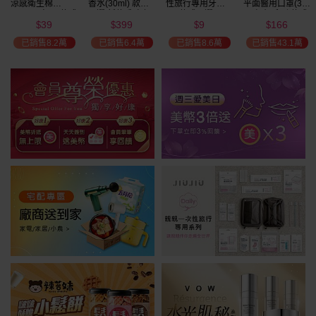
涼感衛生棉
香水(30ml) 款式
性旅行專用牙刷(1
平面醫用口罩(30
(NEW)1包入 款式
可選 新款香味上
入) 款式可選
入)輕親系列 款式
39
399
9
166
可選
市/平替香水/大牌
可選 MD雙鋼印
$
$
$
$
瘋殺
香水/大牌平替
已銷售8.2萬
已銷售6.4萬
已銷售8.6萬
已銷售43.1萬
59
折