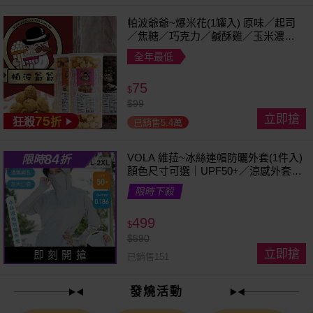
帕波爺爺~爆米花(1罐入) 原味／起司
／焦糖／巧克力／鹹酥雞／玉米濃湯
／珍珠奶茶 款式可選
全年最低
75
$
$
99
立即搶
75
狂殺
折
已銷售5.4萬
84
VOLA 維菈~冰絲連帽防曬外套(1件入)
限時
折
顏色尺寸可選｜UPF50+／涼感外套／
可拆帽簷／馬尾孔設計／機車族防曬
限時下殺
499
$
$
590
立即搶
即 刻 開 搶
已銷售151
發燒活動