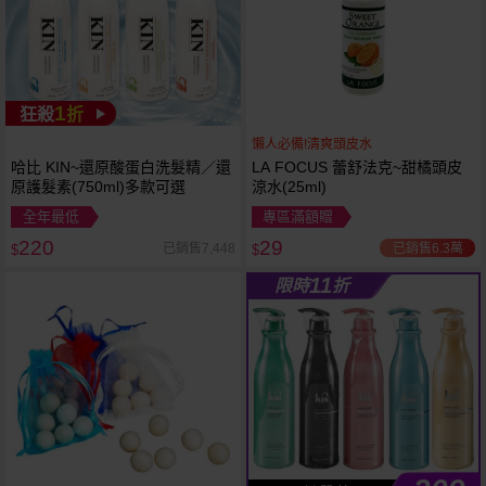
1
狂殺
折
懶人必備!清爽頭皮水
哈比 KIN~還原酸蛋白洗髮精／還
LA FOCUS 蕾舒法克~甜橘頭皮
原護髮素(750ml)多款可選
涼水(25ml)
全年最低
專區滿額贈
220
29
已銷售6.3萬
已銷售7,448
$
$
11
限時
折