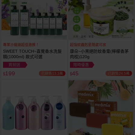
專業沙龍級超值激推！
超強蚊蟲剋星隨處可放
SWEET TOUCH~直覺香水洗髮
康朵~小黑絕防蚊香膏(檸檬香茅
精(1000ml) 款式可選
肉桂)120g
買就送
限時優惠
199
45
已銷售13.3萬
已銷售24.5萬
$
$