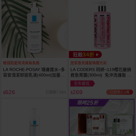
34
狂殺
折
敏弱肌愛用清爽無負擔
居家香氛護髮喚醒光彩
LA ROCHE-POSAY 理膚寶水~多
LA CODERS 珂妍~119櫻花嚴損
容安清潔卸妝乳液(400ml)加量
救急菁露(300ml) 免沖洗護髮 蕾
卸妝乳液
舒法克
全年最低
626
269
已銷售3.3萬
已銷售7,563
$
$
25
限時
折