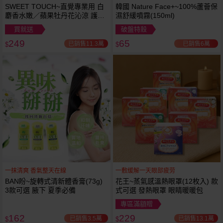
SWEET TOUCH~直覺專業用 白
韓國 Nature Face+~100%蘆薈保
麝香水嫩／蘋果牡丹花沁涼 護髮
濕舒緩噴霧(150ml)
膜(1000ml) 款式可選 全新包裝
買就送
破盤特殺
249
65
已銷售11.3萬
已銷售6萬
$
$
一抹清爽 香氣整天在線
一敷缓解一天眼部疲劳
BAN盼~旋轉式清新體香膏(73g)
花王~蒸氣感溫熱眼罩(12枚入) 款
3款可選 腋下 夏季必備
式可選 發熱眼罩 眼睛暖暖包
專區滿額贈
162
229
已銷售3.5萬
已銷售13.1萬
$
$