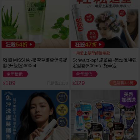
54
47
狂殺
折
狂殺
折
一用愛上髮型師御用款
韓國 MISSHA~積雪草蘆薈保濕凝
Schwarzkopf 施華蔻~黑炫風特強
膠(升級版)300ml
定型霧(500ml) 施華寇
全年最低
全年最低
109
329
已銷售4.6萬
已銷售1,350
$
$
美幣
加碼送