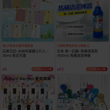
高CP高含水量滲透肌膚
口碑好牌強效去汙夠給力
玩美日記~水絲布面膜(1片入／
日本 第一石鹼~馬桶清潔劑
25ml) 款式可選
(500ml) 馬桶清潔神器
9
42
已銷售172.8萬
已銷售19.7萬
$
$