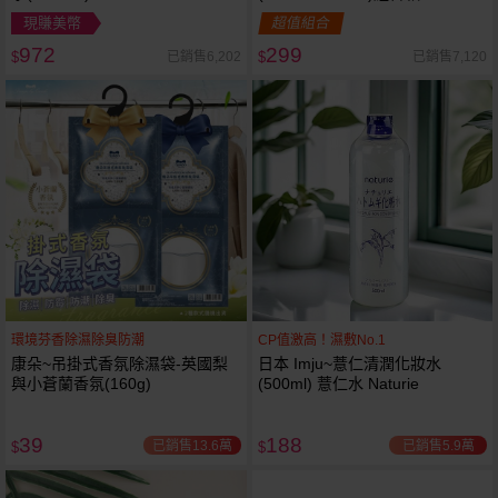
現賺美幣
超值組合
972
299
已銷售6,202
已銷售7,120
$
$
環境芬香除濕除臭防潮
CP值激高！濕敷No.1
康朵~吊掛式香氛除濕袋-英國梨
日本 Imju~薏仁清潤化妝水
與小蒼蘭香氛(160g)
(500ml) 薏仁水 Naturie
39
188
已銷售13.6萬
已銷售5.9萬
$
$