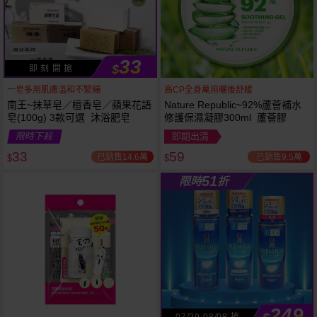
33
$
即 刻 開 搶
一皂多用肌膚溫和不緊繃
高CP全身萬用曬後舒緩
南王~抹草皂／檀香皂／蘋果花語
Nature Republic~92%蘆薈補水
皂(100g) 3款可選 沐浴肥皂
修護保濕凝膠300ml 蘆薈膠
53
限時
折
限時下殺
即期出清
下單
立刻送
33
59
已銷售14.6萬
已銷售9.5萬
$
$
51
限時
折
249
07/29-08/08 搶