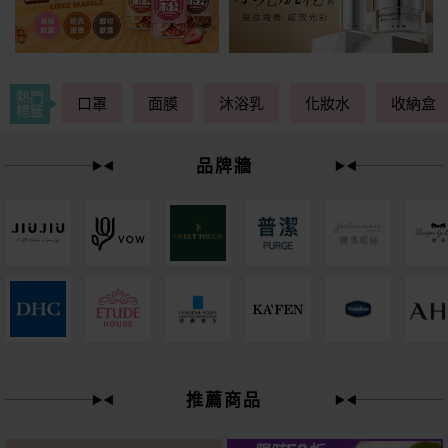
熱門
口罩
面膜
沐浴乳
化妝水
收納盒
標籤
品牌牆
下單
立刻送
推薦商品