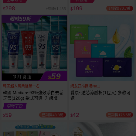
298
199
已銷售70.7萬
已銷售1,485
$
$
越多越
越多越
59
限時
折
便宜
便宜
59
$
即 刻 開 搶
韓國超人氣票選第一名
網友狂推團購No.1
韓國 Median~93%強效淨白去垢
愛康~透芯涼感棉(1包入) 多款可
牙膏(120g) 款式可選 升級版
選
限時下殺
59
42
已銷售48.8萬
已銷售176.5萬
$
$