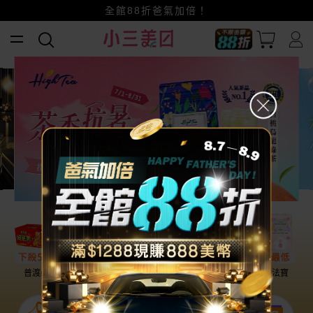
賺美幣~換好禮~立即換GO~
小三美日x全支付~美幣+全點折上折超划算
全館88折爸氣加倍！
普渡必備
話題保養
盛夏提案
雨天法寶