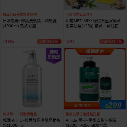
日本沙龍級修護輕鬆做
阿育吠陀草本精萃
日本熊野~修護洗髮精／潤髮乳
印度MEDIMIX~綠寶石皇室藥草
(1000ml) 款式可選
浴美肌皂(125g) 薑黃／藏紅花／
岩蘭草 款式可選
185
39
已銷售6.6萬
已銷售11.4萬
$
$
超值組合
美幣
加碼送
299
$
即 刻 開 搶
熱銷第一！韓版青春露
徹底洗淨打造蓬鬆亮麗
韓國 A.H.C~玻尿酸保濕肌亮化妝
Amida 蜜拉~平衡去脂洗髮精
水(1000ml)
(1000ml+250ml)組合款