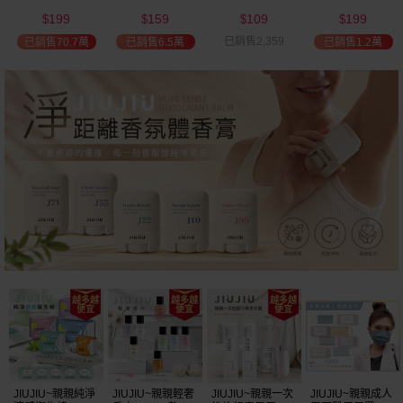
(2000ml) 多款可
(100ml) 款式可選
添加潤髮乳
髮油(50ml) 款式
199
159
109
199
選 全新包裝
(600ml)
可選
$
$
$
$
已銷售2,359
已銷售70.7萬
已銷售6.5萬
已銷售1.2萬
JIUJIU~親親純淨
JIUJIU~親親輕奢
JIUJIU~親親一次
JIUJIU~親親成人