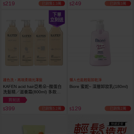
219
249
已銷售1.3萬
已銷售3萬
$
$
下單
立刻送
護色洗，再現柔順光澤髮
懶人也能輕鬆卸乾淨
KAFEN acid hair亞希朵~酸蛋白
Biore 蜜妮~ 深層卸妝乳(180ml)
洗髮精／滋養霜(800ml) 多款可
選
買就送
399
129
已銷售5.2萬
已銷售2萬
$
$