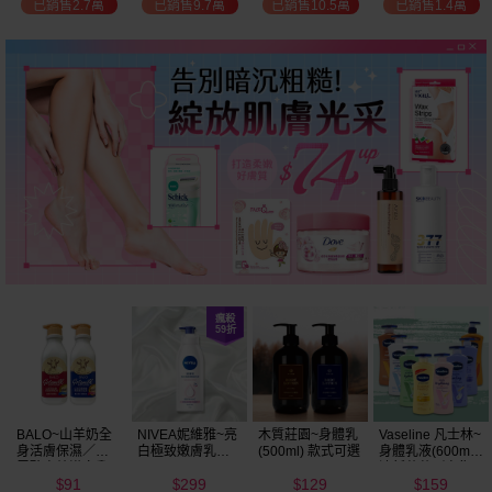
已銷售2.7萬
已銷售9.7萬
已銷售10.5萬
已銷售1.4萬
BALO~山羊奶全
NIVEA妮維雅~亮
木質莊園~身體乳
Vaseline 凡士林~
身活膚保濕／玻
白極致嫩膚乳液
(500ml) 款式可選
身體乳液(600ml)
尿酸高效嫩白乳
400ml
清新蘆薈／密集
91
299
129
159
液(550ml) 款式可
保濕鎖水／全方
$
$
$
$