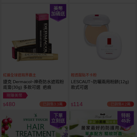
美幣
加碼送
紅遍全球遮瑕界霸主
輕透服貼不卡粉
捷克 Dermacol~神奇防水遮瑕粉
LESCAUT~防曬兩用粉餅(12g)
底膏(30g) 多款可選 疤痕
款式可選
現賺美幣
480
114
已銷售3.3萬
已銷售4.2萬
$
$
下單
特殺
立刻送
45
折