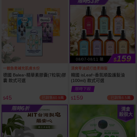
53
限時
折
61
狂殺
折
159
$
08/07-08/11 搶
一顆急救補充肌膚水份
清爽零油感打造柔順髮
德國 Balea~精華素膠囊(7粒裝)膠
韓國 isLeaf~香氛順盈護髮油
囊 款式可選
(100ml) 款式可選
限時下殺
45
159
已銷售60.9萬
已銷售6.5萬
$
$
6
限時
折
清倉
殺很大