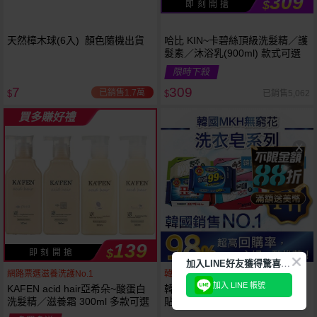
309
$
即 刻 開 搶
天然樟木球(6入) 顏色隨機出貨
哈比 KIN~卡碧絲頂級洗髮精／護
髮素／沐浴乳(900ml) 款式可選
限時下殺
7
309
已銷售1.7萬
已銷售5,062
$
$
買多賺好禮
139
$
即 刻 開 搶
加
入LINE好友獲得驚喜折扣!
網路票選滋養洗護No.1
韓國銷售第一天然品牌
加入 LINE 帳號
KAFEN acid hair亞希朵~酸蛋白
韓國 無瓊花~抗菌洗衣皂／女性
洗髮精／滋養霜 300ml 多款可選
貼身衣物去污皂／衣襪去污皂／
抹布去油汙家事皂／高彩漂白皂