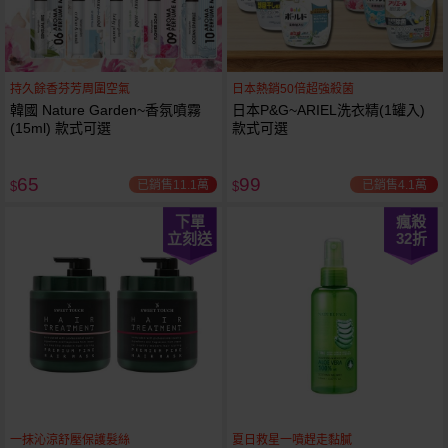
持久餘香芬芳周圍空氣
日本熱銷50倍超強殺菌
韓國 Nature Garden~香氛噴霧
日本P&G~ARIEL洗衣精(1罐入)
(15ml) 款式可選
款式可選
65
99
已銷售11.1萬
已銷售4.1萬
$
$
下單
瘋殺
立刻送
32
折
一抹沁涼舒壓保護髮絲
夏日救星一噴趕走黏膩