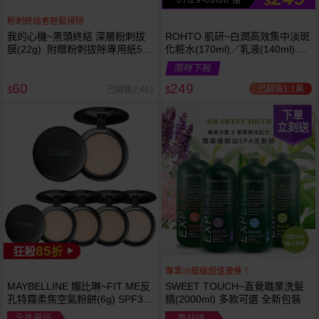
$
粉刺終結者輕鬆掃除
我的心機~黑頭終結 深層粉刺拔
ROHTO 肌研~白潤高效集中淡斑
膜(22g) 附贈粉刺拔除專用紙50
化粧水(170ml)／乳液(140ml) 款
張
式可選
限時下殺
60
249
已銷售1.1萬
已銷售2,461
$
$
下單
立刻送
85
狂殺
折
專業沙龍級超值激推！
MAYBELLINE 媚比琳~FIT ME反
SWEET TOUCH~直覺職業洗髮
孔特霧柔焦空氣粉餅(6g) SPF32
精(2000ml) 多款可選 全新包裝
PA+++ 款式可選 空氣小圓餅
全年最低
買就送