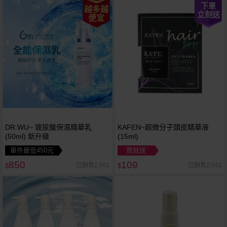
下單
越多越
立刻送
便宜
DR.WU~ 玻尿酸保濕精華乳
KAFEN~超微分子頭皮精華液
(50ml) 新升級
(15ml)
單件最低450元
買就送
850
109
已銷售2,501
已銷售2,041
$
$