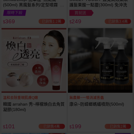
(500ml) 黑魔髮系列/定型噴霧 施
護髮果酸一點靈(300ml) 免沖洗
華寇
限時下殺
買就送
369
249
已銷售1.2萬
已銷售3.4萬
$
$
溫和去除重現肌膚Q嫩
無農藥~一噴消滅害蟲
韓國 arrahan 秀~檸檬煥白去角質
康朵~防蟑螂螞蟻噴劑(500ml)
凝膠(180ml)
101
199
已銷售4萬
已銷售2萬
$
$