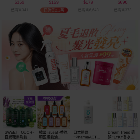
359
159
179
690
可選
$
$
$
$
已銷售341
已銷售6,643
已銷售373
已銷售2.1萬
SWEET TOUCH~
韓國 isLeaf~香氛
日本熊野
Dream Trend 凱
直覺職業洗髮精
順盈護髮油
~PharmaACT無
夢~LYKY香水護