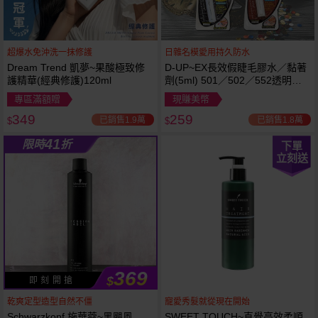
超爆水免沖洗一抹修護
日雜名模愛用持久防水
Dream Trend 凱夢~果酸極致修
D-UP~EX長效假睫毛膠水／黏著
護精華(經典修護)120ml
劑(5ml) 501／502／552透明／
553黑色／554咖啡色 款式可選
專區滿額贈
現賺美幣
349
259
已銷售1.9萬
已銷售1.8萬
$
$
41
限時
折
下單
立刻送
369
$
即 刻 開 搶
乾爽定型造型自然不僵
寵愛秀髮就從現在開始
Schwarzkopf 施華蔻~黑颶風
SWEET TOUCH~直覺高效柔順