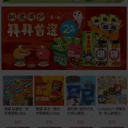
韓國 好麗友~ 好
韓國 海太~ 辣炒
奧利奧~迷你巧克
LANGULY 伊藤先
多魚餅乾(30g) 款
年糕餅乾(103g)
力夾心餅乾
生~夾心餅乾(1盒
式可選
(20.4g) 款式可選
裝) 款式可選
20
39
10
70
美式賣場熱銷
$
$
$
$