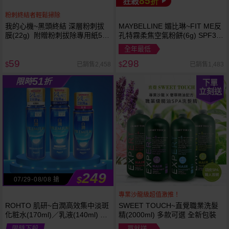
85
狂殺
折
粉刺終結者輕鬆掃除
我的心機~黑頭終結 深層粉刺拔
MAYBELLINE 媚比琳~FIT ME反
膜(22g) 附贈粉刺拔除專用紙50
孔特霧柔焦空氣粉餅(6g) SPF32
張
PA+++ 款式可選 空氣小圓餅
全年最低
59
298
已銷售2,458
已銷售1,483
$
$
51
限時
折
下單
立刻送
249
$
07/29-08/08 搶
專業沙龍級超值激推！
ROHTO 肌研~白潤高效集中淡斑
SWEET TOUCH~直覺職業洗髮
化粧水(170ml)／乳液(140ml) 款
精(2000ml) 多款可選 全新包裝
式可選
限時下殺
買就送