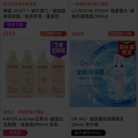
全方位修護保養禮盒
一噴讓肌膚舒緩又鎮定
韓國 JIGOTT~蝸牛彈力／植物精
LA ROCHE-POSAY 理膚寶水~溫
華玻尿酸／綠茶保濕／蘆薈舒緩
泉舒緩噴霧(300ml)
修復 禮盒(5件組) 款式可選 化妝
限時下殺
水+乳液+面霜
259
389
已銷售2萬
已銷售2.1萬
$
$
下單
越多越
立刻送
便宜
護色洗，再現柔順光澤髮
KAFEN acid hair亞希朵~酸蛋白
DR.WU~ 玻尿酸保濕精華乳
洗髮精／滋養霜(800ml) 多款可
(50ml) 新升級
選
買就送
單件最低450元