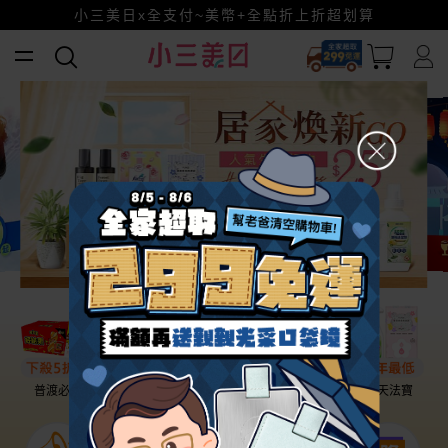
幫老爸清空購物車！
小三美日x全支付~美幣+全點折上折超划算
賺美幣~換好禮~立即換GO~
普渡必備
話題保養
盛夏提案
雨天法寶