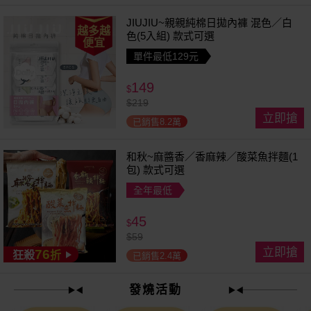
JIUJIU~親親純棉日拋內褲 混色／白
越多越
色(5入組) 款式可選
便宜
單件最低129元
149
$
$
219
立即搶
已銷售8.2萬
和秋~麻醬香／香麻辣／酸菜魚拌麵(1
包) 款式可選
全年最低
45
$
$
59
立即搶
76
狂殺
折
已銷售2.4萬
發燒活動