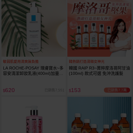
敏弱肌愛用清爽無負擔
韓熱銷打造滑順女神光
LA ROCHE-POSAY 理膚寶水~多
韓國 RAIP R3~菁粹摩洛哥阿甘油
容安清潔卸妝乳液(400ml)加量
(100ml) 款式可選 免沖洗護髮
卸妝乳液
620
153
已銷售7.7萬
已銷售7,551
$
$