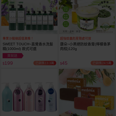
專業沙龍級超值激推！
超強蚊蟲剋星隨處可放
SWEET TOUCH~直覺香水洗髮
康朵~小黑絕防蚊香膏(檸檬香茅
精(1000ml) 款式可選
肉桂)120g
買就送
199
45
已銷售13.3萬
已銷售24.5萬
$
$