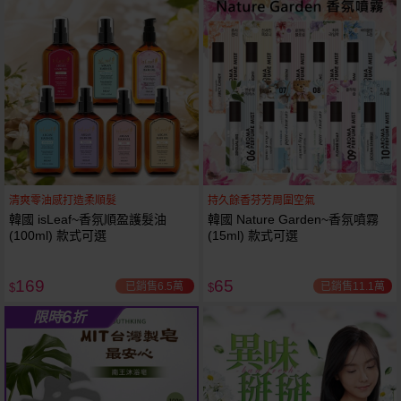
61
狂殺
折
清爽零油感打造柔順髮
持久餘香芬芳周圍空氣
韓國 isLeaf~香氛順盈護髮油
韓國 Nature Garden~香氛噴霧
(100ml) 款式可選
(15ml) 款式可選
169
65
已銷售6.5萬
已銷售11.1萬
$
$
6
限時
折