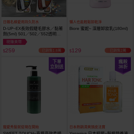
日雜名模愛用持久防水
懶人也能輕鬆卸乾淨
D-UP~EX長效假睫毛膠水／黏著
Biore 蜜妮~ 深層卸妝乳(180ml)
劑(5ml) 501／502／552透明／
553黑色／554咖啡色 款式可選
現賺美幣
259
129
已銷售1.8萬
已銷售2萬
$
$
下單
瘋殺
立刻送
36
折
寵愛秀髮就從現在開始
日本熱銷清爽頭皮法寶
SWEET TOUCH~直覺高效柔順
Yanagiya 日本柳屋~髮根營養液