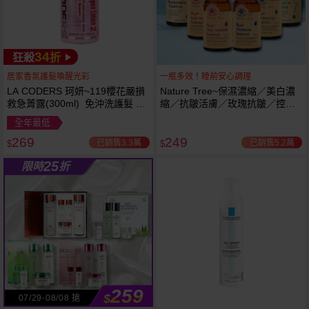
34
狂殺
折
居家香氛護髮喚醒光彩
一瓶多效！睡前安心調理
LA CODERS 珂妍~119櫻花嚴損
Nature Tree~保濕濃縮／美白濃
救急菁露(300ml) 免沖洗護髮 蕾
縮／抗皺活膚／玫瑰抗皺／控油
舒法克
抗痘／舒敏修護 精華液(250ml) 6
全年最低
款可選
269
249
已銷售3.3萬
已銷售5.2萬
$
$
25
限時
折
259
$
07/29-08/08 搶