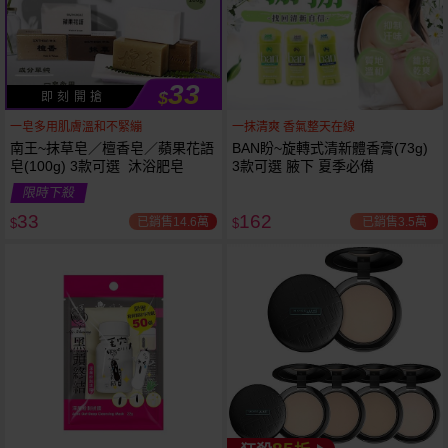
33
$
即 刻 開 搶
一皂多用肌膚溫和不緊繃
一抹清爽 香氣整天在線
南王~抹草皂／檀香皂／蘋果花語
BAN盼~旋轉式清新體香膏(73g)
皂(100g) 3款可選 沐浴肥皂
3款可選 腋下 夏季必備
限時下殺
下單
立刻送
33
162
已銷售14.6萬
已銷售3.5萬
$
$