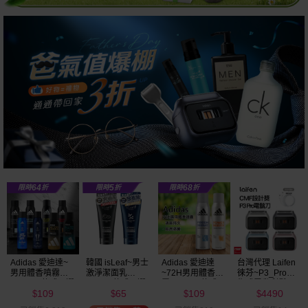
Adidas 愛迪達
台灣代理 Laifen
Calvin Klein~cK
韓國 isLeaf~男性
~72H男用體香噴
徠芬~P3_Pro往
One中性淡香水
私密激淨慕絲
霧(150ml) 款式可
復式電動刮鬍刀
(100ml)全球暢銷
(200ml) 款式可選
109
4490
788
680
選
款式可選
$
$
$
$