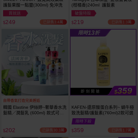
護髮果酸一點靈(300ml) 免沖洗
(柑橘香)240ml 護髮素
買就送
破盤特殺
249
219
已銷售3.4萬
已銷售1.3萬
$
$
13
限時
折
359
$
即 刻 開 搶
自帶香氣打造完美邂逅
韓國 Elastine 伊絲婷~奢華香水洗
KAFEN-還原酸蛋白系列~ 蝸牛極
髮精／潤髮乳 (600ml) 款式可選
致洗髮精/護髮素(760ml)2款可選
最新2024升級版
限時下殺
202
359
已銷售30.3萬
已銷售1.7萬
$
$