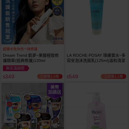
超爆水免沖洗一抹修護
Dream Trend 凱夢~果酸極致修
LA ROCHE-POSAY 理膚寶水~多
護精華(經典修護)120ml
容安泡沫洗面乳(125ml)溫和清潔
專區滿額贈
349
549
已銷售1.9萬
已銷售1.2萬
$
$
美幣
加碼送