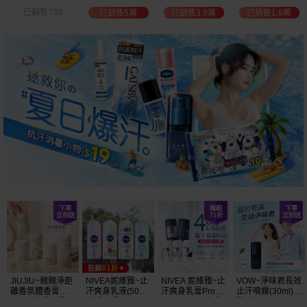
白透亮 乳液
300ml+護手霜
選
已銷售3.9萬
已銷售1.9萬
已銷售2萬
已銷售1.5萬
(725ml) 款式可選
80g) 款式可選
加大容量
JIUJIU~親親淨距
NIVEA妮維雅~止
NIVEA 妮維雅~止
VOW~淨味君長效
離香氛體香膏
汗爽身乳液(50ml)
汗爽身乳膏Pro升
止汗噴霧(30ml)
(35g) 款式可選
款式可選
級版(50ml) 款式
體味管理