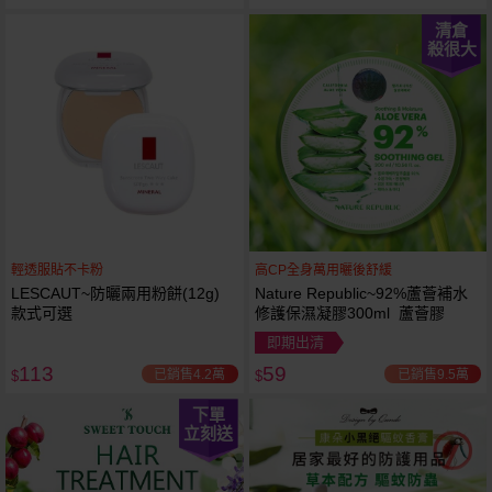
清倉
殺很大
輕透服貼不卡粉
高CP全身萬用曬後舒緩
LESCAUT~防曬兩用粉餅(12g)
Nature Republic~92%蘆薈補水
款式可選
修護保濕凝膠300ml 蘆薈膠
即期出清
113
59
已銷售4.2萬
已銷售9.5萬
$
$
下單
立刻送