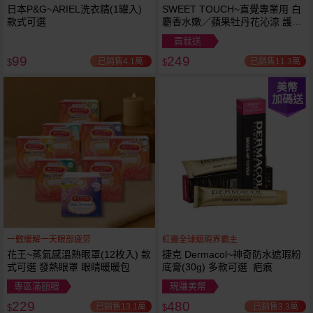
日本P&G~ARIEL洗衣精(1罐入)
SWEET TOUCH~直覺專業用 白
款式可選
麝香水嫩／蘋果牡丹花沁涼 護髮
膜(1000ml) 款式可選 全新包裝
買就送
99
249
已銷售4.1萬
已銷售11.3萬
$
$
美幣
加碼送
一敷缓解一天眼部疲劳
紅遍全球遮瑕界霸主
花王~蒸氣感溫熱眼罩(12枚入) 款
捷克 Dermacol~神奇防水遮瑕粉
式可選 發熱眼罩 眼睛暖暖包
底膏(30g) 多款可選 疤痕
專區滿額贈
現賺美幣
229
480
已銷售13.1萬
已銷售3.3萬
$
$