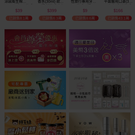
涼感衛生棉
香水(30ml) 款式
性旅行專用牙刷(1
平面醫用口罩(30
(NEW)1包入 款式
可選 新款香味上
入) 款式可選
入)輕親系列 款式
39
399
9
166
可選
市/平替香水/大牌
可選 MD雙鋼印
$
$
$
$
美幣
香水/大牌平替
已銷售8.1萬
已銷售6.3萬
已銷售8.6萬
已銷售43.1萬
加碼送