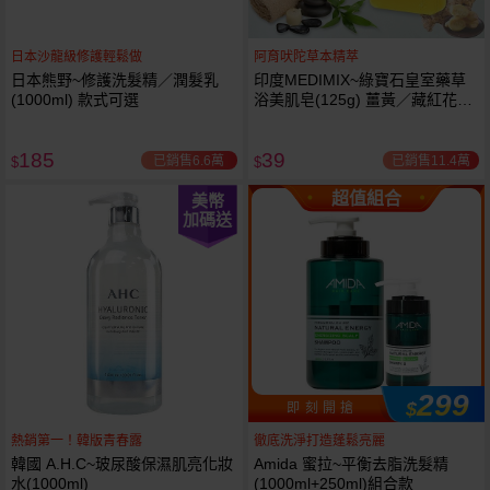
日本沙龍級修護輕鬆做
阿育吠陀草本精萃
日本熊野~修護洗髮精／潤髮乳
印度MEDIMIX~綠寶石皇室藥草
(1000ml) 款式可選
浴美肌皂(125g) 薑黃／藏紅花／
岩蘭草 款式可選
185
39
已銷售6.6萬
已銷售11.4萬
$
$
超值組合
美幣
加碼送
299
$
即 刻 開 搶
熱銷第一！韓版青春露
徹底洗淨打造蓬鬆亮麗
韓國 A.H.C~玻尿酸保濕肌亮化妝
Amida 蜜拉~平衡去脂洗髮精
水(1000ml)
(1000ml+250ml)組合款