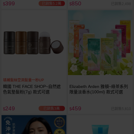
399
850
已銷售5.2萬
已銷售2,498
$
$
填補髮絲空洞髮量一秒UP
韓國 THE FACE SHOP~自然遮
Elizabeth Arden 雅頓~綠茶系列
色氣墊髮粉(7g) 款式可選
限量淡香水(100ml) 款式可選
249
459
已銷售3萬
已銷售5,810
$
$