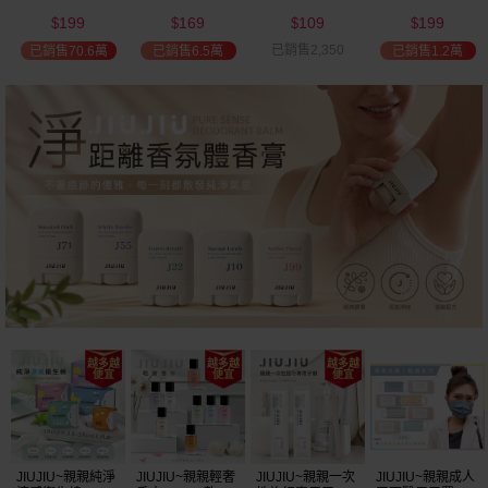
(2000ml) 多款可
(100ml) 款式可選
添加潤髮乳
髮油(50ml) 款式
199
169
109
199
選 全新包裝
(600ml)
可選
$
$
$
$
已銷售2,350
已銷售70.6萬
已銷售6.5萬
已銷售1.2萬
JIUJIU~親親純淨
JIUJIU~親親輕奢
JIUJIU~親親一次
JIUJIU~親親成人