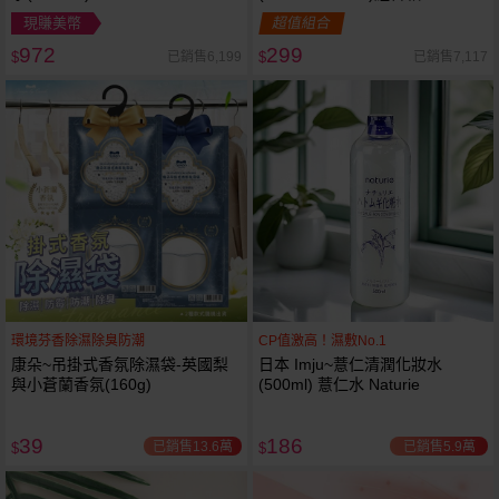
現賺美幣
超值組合
972
299
已銷售6,199
已銷售7,117
$
$
環境芬香除濕除臭防潮
CP值激高！濕敷No.1
康朵~吊掛式香氛除濕袋-英國梨
日本 Imju~薏仁清潤化妝水
與小蒼蘭香氛(160g)
(500ml) 薏仁水 Naturie
39
186
已銷售13.6萬
已銷售5.9萬
$
$