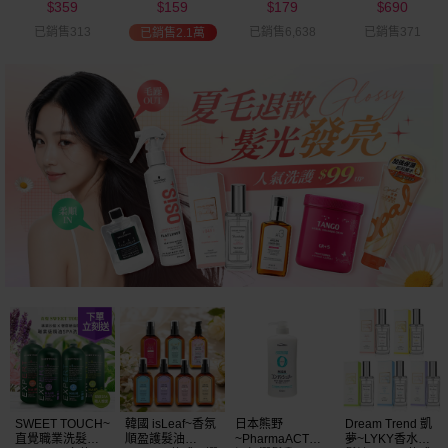
359
159
179
690
可選
$
$
$
$
已銷售313
已銷售6,638
已銷售371
已銷售2.1萬
68
5
限時
折
限時
SWEET TOUCH~
韓國 isLeaf~香氛
日本熊野
Dream Trend 凱
直覺職業洗髮精
順盈護髮油
~PharmaACT無
夢~LYKY香水護