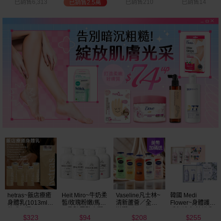
已銷售210
已銷售14
已銷售2,263
已銷售3,381
Vaseline凡士林~
韓國 Medi
BALO~山羊奶全
NIVEA妮維雅~亮
清新蘆薈／全效
Flower~身體護理
身活膚保濕／玻
白極致嫩膚乳液
滋潤／可可深層
香氛禮盒(沐浴乳
尿酸高效嫩白乳
400ml
208
255
89
299
／密集保濕／淨
300ml+乳液
液(550ml) 款式可
$
$
$
$