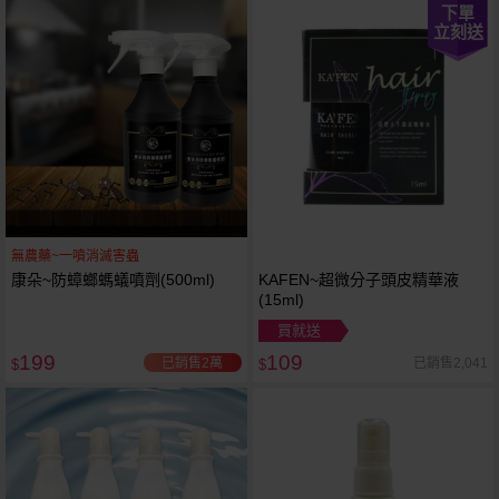
下單
立刻送
無農藥~一噴消滅害蟲
康朵~防蟑螂螞蟻噴劑(500ml)
KAFEN~超微分子頭皮精華液
(15ml)
買就送
199
109
已銷售2萬
已銷售2,041
$
$