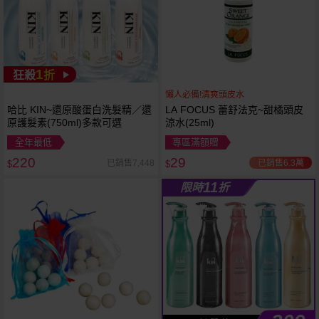
1
狂殺
折
懶人必備!清爽頭皮水
哈比 KIN~還原酸蛋白洗髮精／還
LA FOCUS 蕾舒法克~甜橘頭皮
原護髮素(750ml)多款可選
涼水(25ml)
全年最低
專區滿額贈
220
29
已銷售6.3萬
已銷售7,448
$
$
11
限時
折