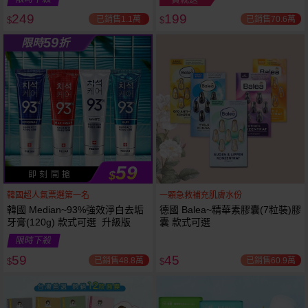
249
199
已銷售1.1萬
已銷售70.6萬
$
$
越多越
越多越
59
限時
折
便宜
便宜
59
$
即 刻 開 搶
韓國超人氣票選第一名
一顆急救補充肌膚水份
韓國 Median~93%強效淨白去垢
德國 Balea~精華素膠囊(7粒裝)膠
牙膏(120g) 款式可選 升級版
囊 款式可選
限時下殺
59
45
已銷售48.8萬
已銷售60.9萬
$
$