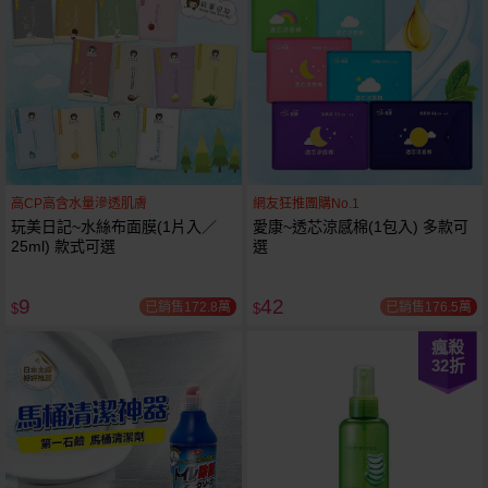
高CP高含水量滲透肌膚
網友狂推團購No.1
玩美日記~水絲布面膜(1片入／
愛康~透芯涼感棉(1包入) 多款可
25ml) 款式可選
選
9
42
已銷售172.8萬
已銷售176.5萬
$
$
瘋殺
32
折