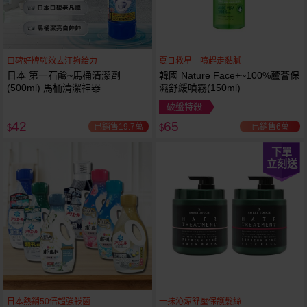
口碑好牌強效去汙夠給力
夏日救星一噴趕走黏膩
日本 第一石鹼~馬桶清潔劑
韓國 Nature Face+~100%蘆薈保
(500ml) 馬桶清潔神器
濕舒緩噴霧(150ml)
破盤特殺
42
65
已銷售19.7萬
已銷售6萬
$
$
下單
立刻送
日本熱銷50倍超強殺菌
一抹沁涼舒壓保護髮絲