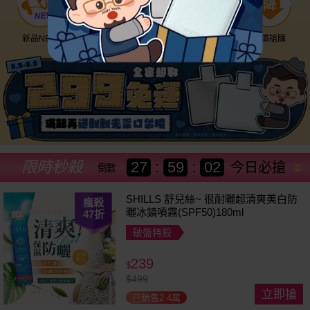
新品NEW
優惠神券
美幣回饋
降價搶購
限時秒殺
27
:
58
:
59
今日必搶
倒數
SHILLS 舒兒絲~ 很耐曬超清爽美白防
瘋殺
曬冰鎮噴霧(SPF50)180ml
47
折
破盤特殺
239
$
$
499
立即搶
已銷售2.4萬