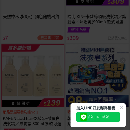
309
$
即 刻 開 搶
天然樟木球(6入) 顏色隨機出貨
哈比 KIN~卡碧絲頂級洗髮精／護
髮素／沐浴乳(900ml) 款式可選
限時下殺
7
309
已銷售1.7萬
已銷售5,061
$
$
買多賺好禮
139
$
即 刻 開 搶
加
入LINE好友獲得驚喜折扣!
網路票選滋養洗護No.1
韓國銷售第一天然品牌
加入 LINE 帳號
KAFEN acid hair亞希朵~酸蛋白
韓國 無瓊花~抗菌洗衣皂／女性
洗髮精／滋養霜 300ml 多款可選
貼身衣物去污皂／衣襪去污皂／
抹布去油汙家事皂／高彩漂白皂