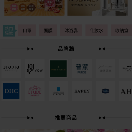
熱門
口罩
面膜
沐浴乳
化妝水
收納盒
標籤
品牌牆
下單
立刻送
推薦商品