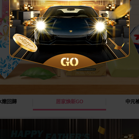
水嫩回歸
居家煥新GO
中元