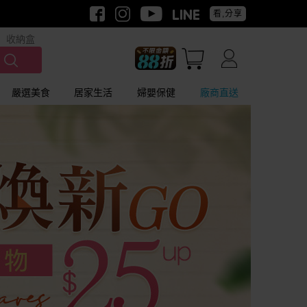
看,分享
收納盒
嚴選美食
居家生活
婦嬰保健
廠商直送