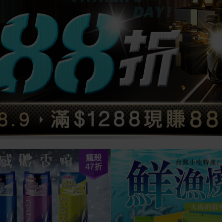
瘋殺
47
折