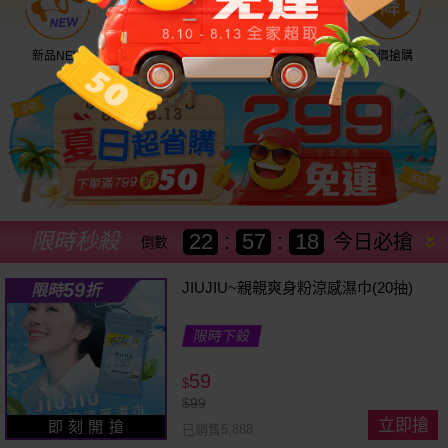
新品NEW
優惠神券
美幣回饋
降價搶購
限時秒殺
22
:
57
:
15
今日必搶
倒數
59
JIUJIU~親親爽身粉涼感濕巾(20抽)
限時
折
限時下殺
59
$
$
99
立即搶
即 刻 開 搶
已銷售5,888