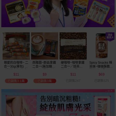
親愛的白咖啡~ 二
西雅圖~即品拿鐵
硬咖啡~咖啡拿鐵
Spicy Snacks 辣
合一30g(單包) 款
二合一(無加糖咖
二合一／焙茶拿
苔妹~啵啵酥脆小
式隨機出貨 美式
啡)21g(單包) 美
鐵三合一(單
鬆餅(咖啡歐
11
9
11
69
賣場熱銷
式賣場熱銷
包)25g 款式可選
蕾)200g
$
$
$
$
已銷售247
已銷售525
已銷售3.1萬
已銷售3萬