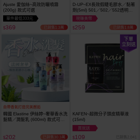
Ajuste 愛伽絲~高效防曬噴霧
D-UP~EX長效假睫毛膠水／黏著
(200g) 款式可選
劑(5ml) 501／502／552透明／
553黑色／554咖啡色 款式可選
單件最低333元
現賺美幣
369
259
已銷售1.3萬
已銷售1.8萬
$
$
下單
立刻送
自帶香氣打造完美邂逅
韓國 Elastine 伊絲婷~奢華香水洗
KAFEN~超微分子頭皮精華液
髮精／潤髮乳 (600ml) 款式可選
(15ml)
最新2024升級版
買就送
202
109
已銷售30.3萬
已銷售2,041
$
$