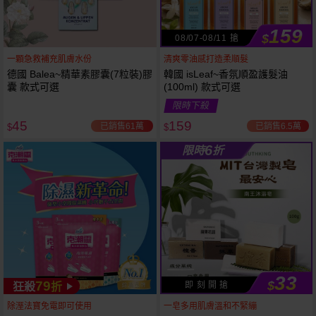
159
$
08/07-08/11 搶
一顆急救補充肌膚水份
清爽零油感打造柔順髮
德國 Balea~精華素膠囊(7粒裝)膠
韓國 isLeaf~香氛順盈護髮油
囊 款式可選
(100ml) 款式可選
限時下殺
45
159
已銷售61萬
已銷售6.5萬
$
$
6
限時
折
33
79
$
即 刻 開 搶
狂殺
折
53
限時
折
下單
立刻送
除溼法寶免電即可使用
一皂多用肌膚溫和不緊繃