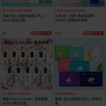
高CP高含水量滲透肌膚
口碑好牌強效去汙夠給力
玩美日記~水絲布面膜(1片入／
日本 第一石鹼~馬桶清潔劑
25ml) 款式可選
(500ml) 馬桶清潔神器
9
42
已銷售172.9萬
已銷售19.7萬
$
$
持久餘香芬芳周圍空氣
網友狂推團購No.1
韓國 Nature Garden~香氛噴霧
愛康~透芯涼感棉(1包入) 多款可
(15ml) 款式可選
選