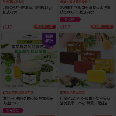
輕透服貼不卡粉
專業沙龍級超值激推！
LESCAUT~防曬兩用粉餅(12g)
SWEET TOUCH~直覺香水洗髮
款式可選
精(1000ml) 款式可選
買就送
113
199
已銷售4.2萬
已銷售13.3萬
$
$
特殺
45
折
超強蚊蟲剋星隨處可放
阿育吠陀草本精萃
康朵~小黑絕防蚊香膏(檸檬香茅
印度MEDIMIX~綠寶石皇室藥草
肉桂)120g
浴美肌皂(125g) 薑黃／藏紅花／
岩蘭草 款式可選
限時優惠