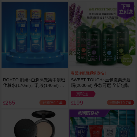
下單
立刻送
專業沙龍級超值激推！
ROHTO 肌研~白潤高效集中淡斑
SWEET TOUCH~直覺職業洗髮
下單
越多越
化粧水(170ml)／乳液(140ml) 款
精(2000ml) 多款可選 全新包裝
立刻送
便宜
式可選
買就送
265
199
已銷售1.1萬
已銷售70.7萬
$
$
59
限時
折