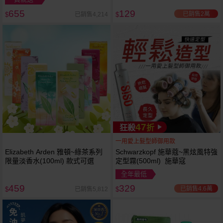
655
129
已銷售2萬
已銷售4,214
$
$
47
狂殺
折
一用愛上髮型師御用款
Elizabeth Arden 雅頓~綠茶系列
Schwarzkopf 施華蔻~黑炫風特強
限量淡香水(100ml) 款式可選
定型霧(500ml) 施華寇
全年最低
459
329
已銷售4.6萬
已銷售5,812
$
$