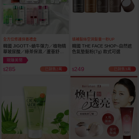
全方位修護保養禮盒
填補髮絲空洞髮量一秒UP
韓國 JIGOTT~蝸牛彈力／植物精
韓國 THE FACE SHOP~自然遮
華玻尿酸／綠茶保濕／蘆薈舒緩
色氣墊髮粉(7g) 款式可選
修復 禮盒(5件組) 款式可選 化妝
現賺美幣
水+乳液+面霜
285
249
已銷售2萬
已銷售3萬
$
$