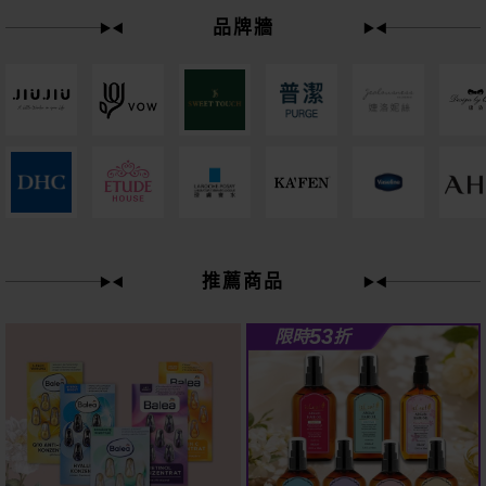
品牌牆
下單
立刻送
61
推薦商品
狂殺
折
53
限時
折