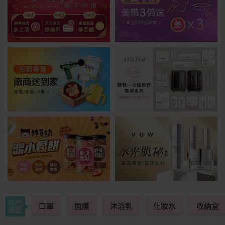
熱門
口罩
面膜
沐浴乳
化妝水
收納盒
標籤