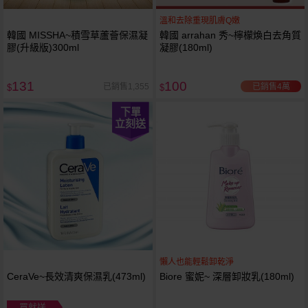
溫和去除重現肌膚Q嫩
韓國 MISSHA~積雪草蘆薈保濕凝
韓國 arrahan 秀~檸檬煥白去角質
膠(升級版)300ml
凝膠(180ml)
131
100
已銷售4萬
已銷售1,355
$
$
下單
立刻送
懶人也能輕鬆卸乾淨
CeraVe~長效清爽保濕乳(473ml)
Biore 蜜妮~ 深層卸妝乳(180ml)
買就送