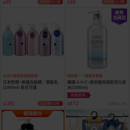
45
39
已銷售24.5萬
已銷售11.4萬
$
$
美幣
加碼送
日本沙龍級修護輕鬆做
熱銷第一！韓版青春露
日本熊野~修護洗髮精／潤髮乳
韓國 A.H.C~玻尿酸保濕肌亮化妝
(1000ml) 款式可選
水(1000ml)
現賺美幣
185
972
已銷售6.6萬
已銷售6,206
$
$
超值組合