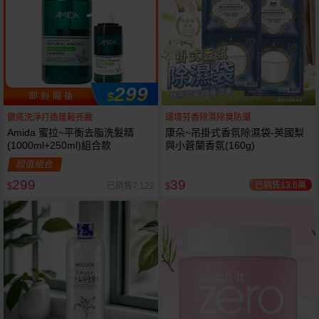
299
$
即 刻 開 搶
徹底洗淨打造蓬鬆亮麗
環境芬香除濕除臭防潮
Amida 蜜拉~平衡去脂洗髮精
康朵~吊掛式香氛除濕袋-英國梨
(1000ml+250ml)組合款
與小蒼蘭香氛(160g)
超值組合
299
39
已銷售13.6萬
已銷售7,122
$
$