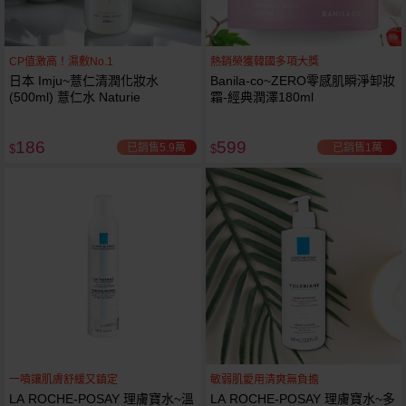
CP值激高！濕敷No.1
熱銷榮獲韓國多項大獎
日本 Imju~薏仁清潤化妝水
Banila-co~ZERO零感肌瞬淨卸妝
(500ml) 薏仁水 Naturie
霜-經典潤澤180ml
186
599
已銷售5.9萬
已銷售1萬
$
$
一噴讓肌膚舒緩又鎮定
敏弱肌愛用清爽無負擔
LA ROCHE-POSAY 理膚寶水~溫
LA ROCHE-POSAY 理膚寶水~多