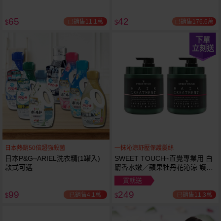
65
42
已銷售11.1萬
已銷售176.6萬
$
$
下單
立刻送
日本熱銷50倍超強殺菌
一抹沁涼舒壓保護髮絲
日本P&G~ARIEL洗衣精(1罐入)
SWEET TOUCH~直覺專業用 白
款式可選
麝香水嫩／蘋果牡丹花沁涼 護髮
膜(1000ml) 款式可選 全新包裝
買就送
99
249
已銷售4.1萬
已銷售11.3萬
$
$