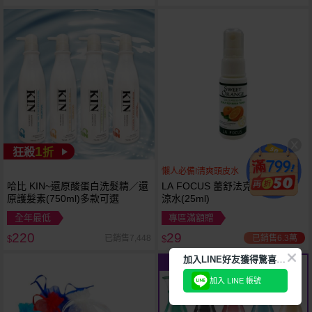
1
狂殺
折
懶人必備!清爽頭皮水
哈比 KIN~還原酸蛋白洗髮精／還
LA FOCUS 蕾舒法克~甜橘頭皮
原護髮素(750ml)多款可選
涼水(25ml)
全年最低
專區滿額贈
220
29
已銷售6.3萬
已銷售7,448
$
$
加
入LINE好友獲得驚喜折扣!
11
限時
折
加入 LINE 帳號