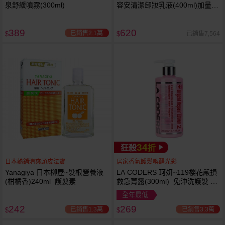
泉舒緩噴霧(300ml)
容安清潔卸妝乳液(400ml)加量
卸妝乳液
389
620
已銷售2.1萬
已銷售7,564
$
$
34
狂殺
折
日本熱銷清爽頭皮法寶
居家香氛護髮喚醒光彩
Yanagiya 日本柳屋~髮根營養液
LA CODERS 珂妍~119櫻花嚴損
(柑橘香)240ml 護髮素
救急菁露(300ml) 免沖洗護髮 蕾
舒法克
全年最低
242
269
已銷售1.3萬
已銷售3.3萬
$
$