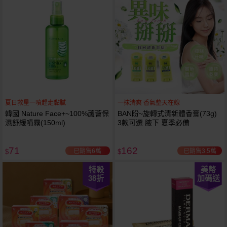
夏日救星一噴趕走黏膩
一抹清爽 香氣整天在線
韓國 Nature Face+~100%蘆薈保
BAN盼~旋轉式清新體香膏(73g)
濕舒緩噴霧(150ml)
3款可選 腋下 夏季必備
71
162
已銷售6萬
已銷售3.5萬
$
$
特殺
美幣
38
折
加碼送