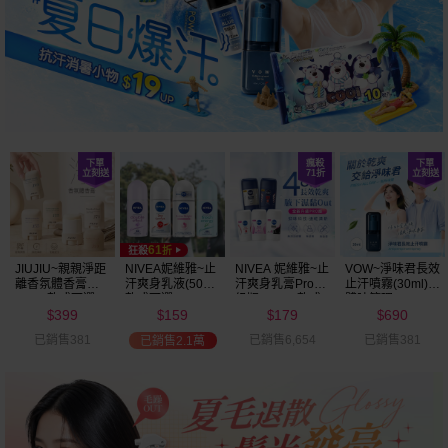
JIUJIU~親親淨距
NIVEA妮維雅~止
NIVEA 妮維雅~止
VOW~淨味君長效
離香氛體香膏
汗爽身乳液(50ml)
汗爽身乳膏Pro升
止汗噴霧(30ml)
(35g) 款式可選
款式可選
級版(50ml) 款式
體味管理
399
159
179
690
可選
$
$
$
$
已銷售381
已銷售6,654
已銷售381
已銷售2.1萬