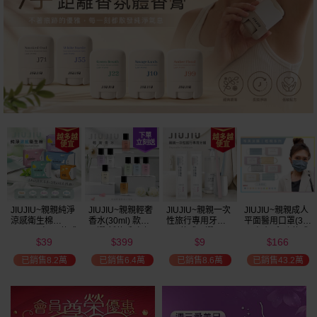
美幣
加碼送
JIUJIU~親親純淨
JIUJIU~親親輕奢
JIUJIU~親親一次
JIUJIU~親親成人
涼感衛生棉
香水(30ml) 款式
性旅行專用牙刷(1
平面醫用口罩(30
(NEW)1包入 款式
可選 新款香味上
入) 款式可選
入)輕親系列 款式
39
399
9
166
可選
市/平替香水/大牌
可選 MD雙鋼印
$
$
$
$
香水/大牌平替
已銷售8.2萬
已銷售6.4萬
已銷售8.6萬
已銷售43.2萬