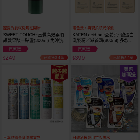
寵愛秀髮就從現在開始
護色洗，再現柔順光澤髮
SWEET TOUCH~直覺高效柔順
KAFEN acid hair亞希朵~酸蛋白
護髮果酸一點靈(300ml) 免沖洗
洗髮精／滋養霜(800ml) 多款可
選
買就送
買就送
249
399
已銷售3.4萬
已銷售5.2萬
$
$
美幣
越多越
加碼送
便宜
日本熱銷全身防曬靠它
日雜名模愛用持久防水