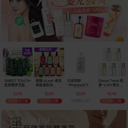
SWEET TOUCH~
韓國 isLeaf~香氛
日本熊野
Dream Trend 凱
直覺職業洗髮精
順盈護髮油
~PharmaACT無
夢~LYKY香水護
(2000ml) 多款可
(100ml) 款式可選
添加潤髮乳
髮油(50ml) 款式
199
159
109
199
選 全新包裝
(600ml)
可選
$
$
$
$
已銷售2,362
已銷售70.7萬
已銷售6.5萬
已銷售1.2萬