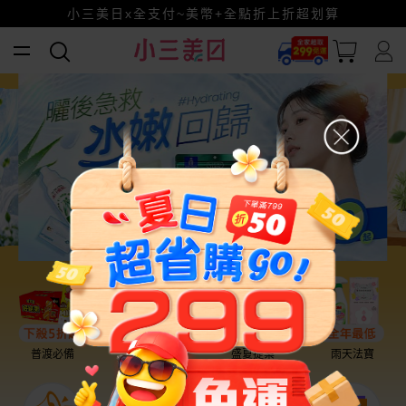
賺美幣~換好禮~立即換GO~
小三美日x全支付~美幣+全點折上折超划算
普渡必備
話題保養
盛夏提案
雨天法寶