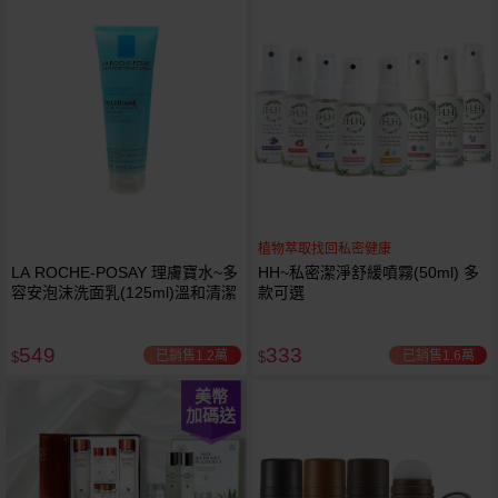
植物萃取找回私密健康
LA ROCHE-POSAY 理膚寶水~多
HH~私密潔淨舒緩噴霧(50ml) 多
容安泡沫洗面乳(125ml)溫和清潔
款可選
549
333
已銷售1.2萬
已銷售1.6萬
$
$
美幣
加碼送