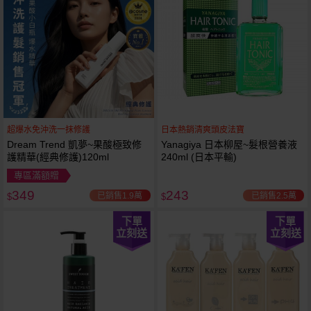
超爆水免沖洗一抹修護
日本熱銷清爽頭皮法寶
Dream Trend 凱夢~果酸極致修
Yanagiya 日本柳屋~髮根營養液
護精華(經典修護)120ml
240ml (日本平輸)
專區滿額贈
349
243
已銷售1.9萬
已銷售2.5萬
$
$
下單
下單
立刻送
立刻送