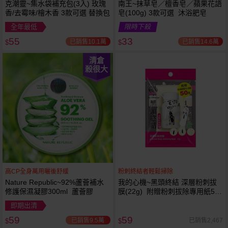
克潮靈~集水袋補充包(3入) 玫瑰
南王~抹草皂／檀香皂／蘋果花語
香/去霉味/檜木香 3款可選 替換包
皂(100g) 3款可選 沐浴肥皂
全年最低
限時下殺
55
33
已銷售10.1萬
已銷售14.6萬
$
$
清倉
殺很大
高CP全身萬用曬後舒緩
粉刺終結者輕鬆掃除
Nature Republic~92%蘆薈補水
我的心機~黑頭終結 深層粉刺拔
修護保濕凝膠300ml 蘆薈膠
膜(22g) 附贈粉刺拔除專用紙50
張
即期出清
59
59
已銷售9.5萬
已銷售2,467
$
$