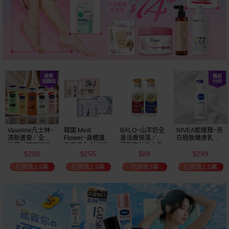
Vaseline凡士林~
韓國 Medi
BALO~山羊奶全
NIVEA妮維雅~亮
清新蘆薈／全效
Flower~身體護理
身活膚保濕／玻
白極致嫩膚乳液
滋潤／可可深層
香氛禮盒(沐浴乳
尿酸高效嫩白乳
400ml
208
255
89
299
／密集保濕／淨
300ml+乳液
液(550ml) 款式可
$
$
$
$
白透亮 乳液
300ml+護手霜
選
已銷售3.9萬
已銷售1.9萬
已銷售2萬
已銷售1.5萬
(725ml) 款式可選
80g) 款式可選
加大容量