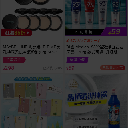
59
85
$
即 刻 開 搶
狂殺
折
韓國超人氣票選第一名
MAYBELLINE 媚比琳~FIT ME反
韓國 Median~93%強效淨白去垢
孔特霧柔焦空氣粉餅(6g) SPF32
牙膏(120g) 款式可選 升級版
PA+++ 款式可選 空氣小圓餅
全年最低
限時下殺
298
59
已銷售48.9萬
已銷售1,485
$
$