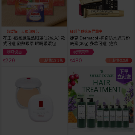
一敷缓解一天眼部疲劳
紅遍全球遮瑕界霸主
花王~蒸氣感溫熱眼罩(12枚入) 款
捷克 Dermacol~神奇防水遮瑕粉
式可選 發熱眼罩 眼睛暖暖包
底膏(30g) 多款可選 疤痕
限時優惠
現賺美幣
229
480
已銷售13.1萬
已銷售3.3萬
$
$
下單
立刻送