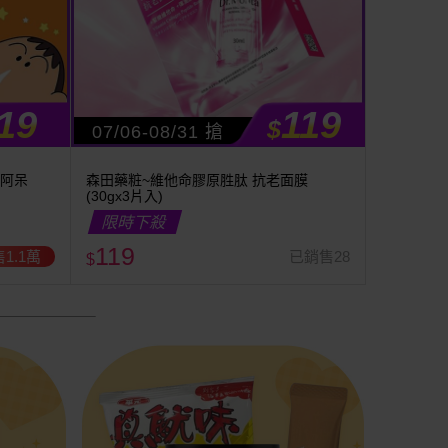
19
119
$
07/06-08/31 搶
涕阿呆
森田藥粧~維他命膠原胜肽 抗老面膜
(30gx3片入)
限時下殺
119
1.1萬
已銷售28
$