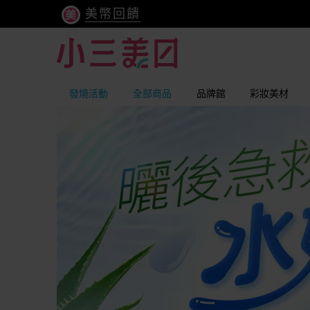
美幣回饋
發燒活動
全部商品
品牌館
彩妝美材