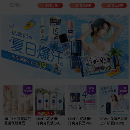
白透亮 乳液
300ml+護手霜
選
已銷售3.9萬
已銷售1.9萬
已銷售2萬
已銷售1.5萬
(725ml) 款式可選
80g) 款式可選
加大容量
JIUJIU~親親淨距
NIVEA妮維雅~止
NIVEA 妮維雅~止
VOW~淨味君長效
離香氛體香膏
汗爽身乳液(50ml)
汗爽身乳膏Pro升
止汗噴霧(30ml)
(35g) 款式可選
款式可選
級版(50ml) 款式
體味管理