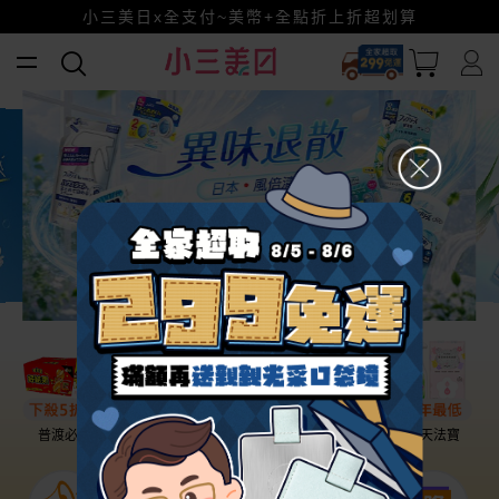
幫老爸清空購物車！
小三美日x全支付~美幣+全點折上折超划算
賺美幣~換好禮~立即換GO~
普渡必備
話題保養
盛夏提案
雨天法寶