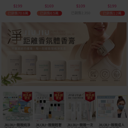
(2000ml) 多款可
(100ml) 款式可選
添加潤髮乳
髮油(50ml) 款式
199
169
109
199
選 全新包裝
(600ml)
可選
$
$
$
$
已銷售2,350
已銷售70.6萬
已銷售6.5萬
已銷售1.2萬
JIUJIU~親親純淨
JIUJIU~親親輕奢
JIUJIU~親親一次
JIUJIU~親親成人