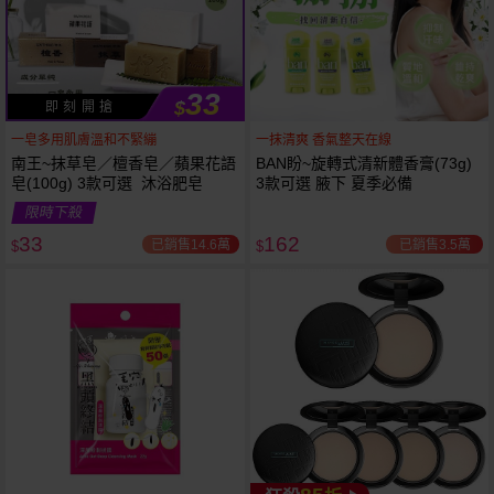
33
$
即 刻 開 搶
一皂多用肌膚溫和不緊繃
一抹清爽 香氣整天在線
南王~抹草皂／檀香皂／蘋果花語
BAN盼~旋轉式清新體香膏(73g)
皂(100g) 3款可選 沐浴肥皂
3款可選 腋下 夏季必備
限時下殺
下單
立刻送
33
162
已銷售14.6萬
已銷售3.5萬
$
$