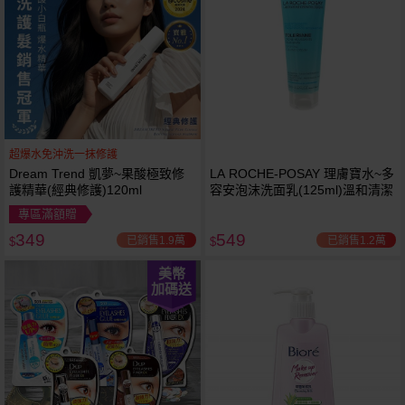
超爆水免沖洗一抹修護
Dream Trend 凱夢~果酸極致修
LA ROCHE-POSAY 理膚寶水~多
護精華(經典修護)120ml
容安泡沫洗面乳(125ml)溫和清潔
專區滿額贈
349
549
已銷售1.9萬
已銷售1.2萬
$
$
美幣
加碼送