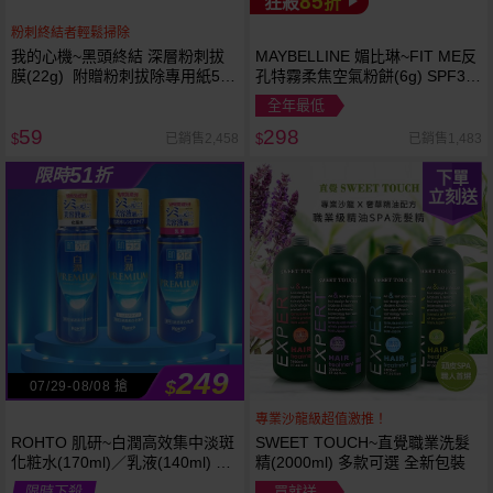
85
狂殺
折
粉刺終結者輕鬆掃除
我的心機~黑頭終結 深層粉刺拔
MAYBELLINE 媚比琳~FIT ME反
膜(22g) 附贈粉刺拔除專用紙50
孔特霧柔焦空氣粉餅(6g) SPF32
張
PA+++ 款式可選 空氣小圓餅
全年最低
59
298
已銷售2,458
已銷售1,483
$
$
51
限時
折
下單
立刻送
249
$
07/29-08/08 搶
專業沙龍級超值激推！
ROHTO 肌研~白潤高效集中淡斑
SWEET TOUCH~直覺職業洗髮
化粧水(170ml)／乳液(140ml) 款
精(2000ml) 多款可選 全新包裝
式可選
限時下殺
買就送