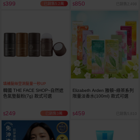
399
850
已銷售5.2萬
已銷售2,498
$
$
填補髮絲空洞髮量一秒UP
韓國 THE FACE SHOP~自然遮
Elizabeth Arden 雅頓~綠茶系列
色氣墊髮粉(7g) 款式可選
限量淡香水(100ml) 款式可選
249
459
已銷售3萬
已銷售5,810
$
$