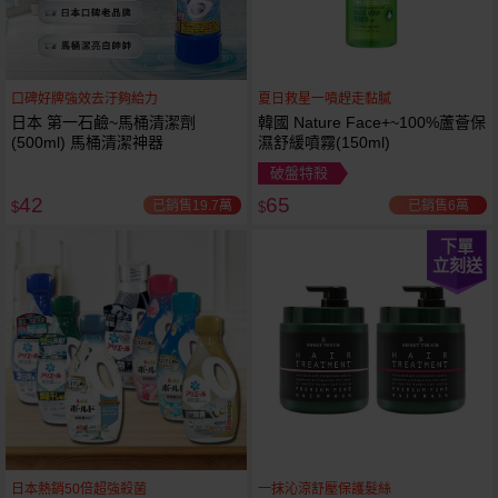
口碑好牌強效去汙夠給力
夏日救星一噴趕走黏膩
日本 第一石鹼~馬桶清潔劑
韓國 Nature Face+~100%蘆薈保
(500ml) 馬桶清潔神器
濕舒緩噴霧(150ml)
破盤特殺
42
65
已銷售19.7萬
已銷售6萬
$
$
下單
立刻送
日本熱銷50倍超強殺菌
一抹沁涼舒壓保護髮絲