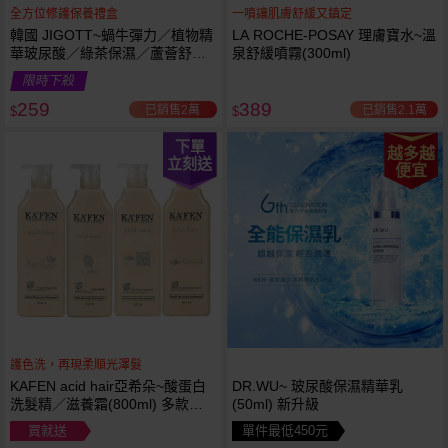
全方位修護保養禮盒
一噴讓肌膚舒緩又鎮定
韓國 JIGOTT~蝸牛彈力／植物精
LA ROCHE-POSAY 理膚寶水~溫
華玻尿酸／綠茶保濕／蘆薈舒緩
泉舒緩噴霧(300ml)
修復 禮盒(5件組) 款式可選 化妝
限時下殺
水+乳液+面霜
259
389
已銷售2萬
已銷售2.1萬
$
$
下單
越多越
立刻送
便宜
護色洗，再現柔順光澤髮
KAFEN acid hair亞希朵~酸蛋白
DR.WU~ 玻尿酸保濕精華乳
洗髮精／滋養霜(800ml) 多款可
(50ml) 新升級
選
買就送
單件最低450元