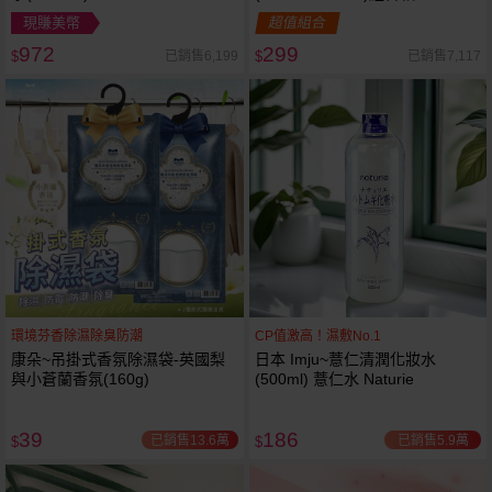
現賺美幣
超值組合
972
299
已銷售6,199
已銷售7,117
$
$
環境芬香除濕除臭防潮
CP值激高！濕敷No.1
康朵~吊掛式香氛除濕袋-英國梨
日本 Imju~薏仁清潤化妝水
與小蒼蘭香氛(160g)
(500ml) 薏仁水 Naturie
39
186
已銷售13.6萬
已銷售5.9萬
$
$