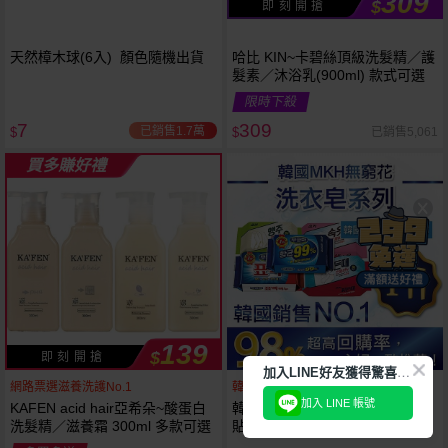
309
$
即 刻 開 搶
天然樟木球(6入) 顏色隨機出貨
哈比 KIN~卡碧絲頂級洗髮精／護
髮素／沐浴乳(900ml) 款式可選
限時下殺
7
309
已銷售1.7萬
已銷售5,061
$
$
買多賺好禮
139
$
即 刻 開 搶
加
入LINE好友獲得驚喜折扣!
網路票選滋養洗護No.1
韓國銷售第一天然品牌
加入 LINE 帳號
KAFEN acid hair亞希朵~酸蛋白
韓國 無瓊花~抗菌洗衣皂／女性
洗髮精／滋養霜 300ml 多款可選
貼身衣物去污皂／衣襪去污皂／
抹布去油汙家事皂／高彩漂白皂