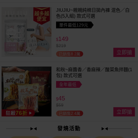
JIUJIU~親親純棉日拋內褲 混色／白
越多越
色(5入組) 款式可選
便宜
單件最低129元
149
$
$
219
立即搶
已銷售8.2萬
和秋~麻醬香／香麻辣／酸菜魚拌麵(1
包) 款式可選
全年最低
45
$
$
59
立即搶
76
狂殺
折
已銷售2.4萬
發燒活動