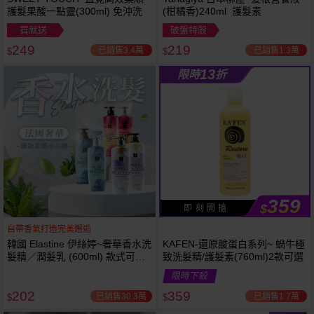
護髮果酸一點靈(300ml) 免沖洗
(柑橘香)240ml 護髮素
買就送
破盤特殺
249
219
已銷售3.4萬
已銷售1.3萬
$
$
13
限時
折
359
$
即 刻 開 搶
自帶香氣打造完美邂逅
韓國 Elastine 伊絲婷~奢華香水洗
KAFEN-還原酸蛋白系列~ 蝸牛極
髮精／潤髮乳 (600ml) 款式可選
致洗髮精/護髮素(760ml)2款可選
最新2024升級版
限時下殺
202
359
已銷售30.3萬
已銷售1.7萬
$
$