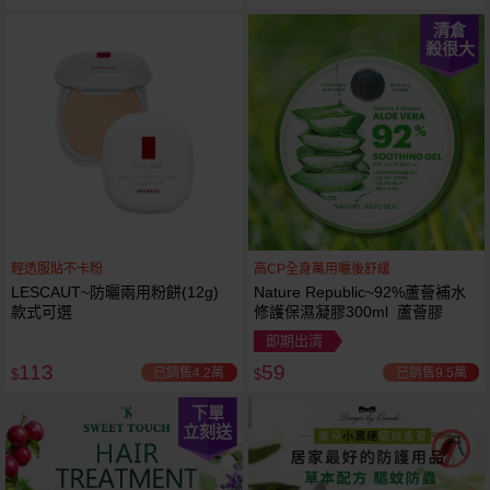
清倉
殺很大
輕透服貼不卡粉
高CP全身萬用曬後舒緩
LESCAUT~防曬兩用粉餅(12g)
Nature Republic~92%蘆薈補水
款式可選
修護保濕凝膠300ml 蘆薈膠
即期出清
113
59
已銷售4.2萬
已銷售9.5萬
$
$
下單
立刻送