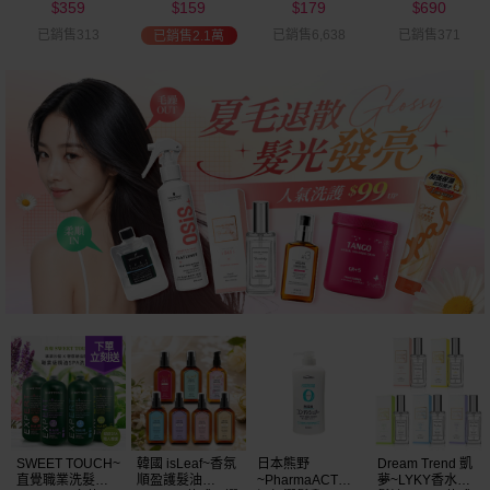
359
159
179
690
可選
$
$
$
$
已銷售313
已銷售6,638
已銷售371
已銷售2.1萬
SWEET TOUCH~
韓國 isLeaf~香氛
日本熊野
Dream Trend 凱
直覺職業洗髮精
順盈護髮油
~PharmaACT無
夢~LYKY香水護