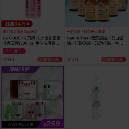
34
狂殺
折
居家香氛護髮喚醒光彩
一瓶多效！睡前安心調理
LA CODERS 珂妍~119櫻花嚴損
Nature Tree~保濕濃縮／美白濃
救急菁露(300ml) 免沖洗護髮 蕾
縮／抗皺活膚／玫瑰抗皺／控油
舒法克
抗痘／舒敏修護 精華液(250ml) 6
全年最低
款可選
269
249
已銷售3.3萬
已銷售5.2萬
$
$
25
限時
折
259
$
07/29-08/08 搶