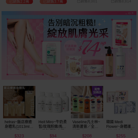
已銷售8,001
已銷售8,814
已銷售2.7萬
已銷售9.6萬
Vaseline凡士林~
韓國 Medi
BALO~山羊奶全
NIVEA妮維雅~亮
清新蘆薈／全效
Flower~身體護理
身活膚保濕／玻
白極致嫩膚乳液
滋潤／可可深層
香氛禮盒(沐浴乳
尿酸高效嫩白乳
400ml
208
255
89
299
／密集保濕／淨
300ml+乳液
液(550ml) 款式可
$
$
$
$