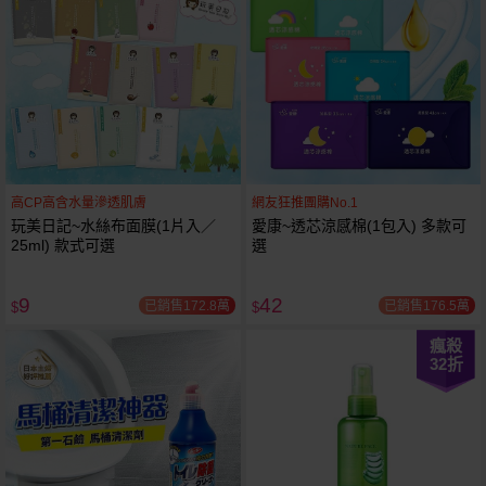
高CP高含水量滲透肌膚
網友狂推團購No.1
玩美日記~水絲布面膜(1片入／
愛康~透芯涼感棉(1包入) 多款可
25ml) 款式可選
選
9
42
已銷售172.8萬
已銷售176.5萬
$
$
瘋殺
32
折