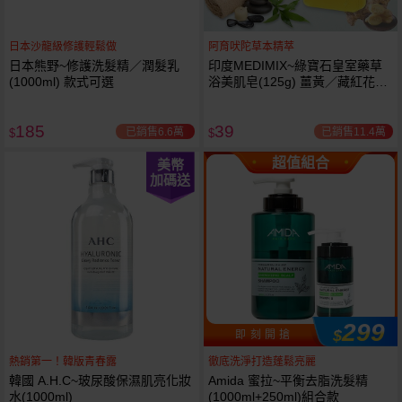
日本沙龍級修護輕鬆做
阿育吠陀草本精萃
日本熊野~修護洗髮精／潤髮乳
印度MEDIMIX~綠寶石皇室藥草
(1000ml) 款式可選
浴美肌皂(125g) 薑黃／藏紅花／
岩蘭草 款式可選
185
39
已銷售6.6萬
已銷售11.4萬
$
$
超值組合
美幣
加碼送
299
$
即 刻 開 搶
熱銷第一！韓版青春露
徹底洗淨打造蓬鬆亮麗
韓國 A.H.C~玻尿酸保濕肌亮化妝
Amida 蜜拉~平衡去脂洗髮精
水(1000ml)
(1000ml+250ml)組合款