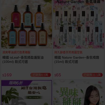
61
狂殺
折
清爽零油感打造柔順髮
持久餘香芬芳周圍空氣
韓國 isLeaf~香氛順盈護髮油
韓國 Nature Garden~香氛噴霧
(100ml) 款式可選
(15ml) 款式可選
169
65
已銷售6.5萬
已銷售11.1萬
$
$
6
限時
折