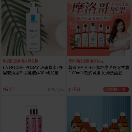
敏弱肌愛用清爽無負擔
韓熱銷打造滑順女神光
LA ROCHE-POSAY 理膚寶水~多
韓國 RAIP R3~菁粹摩洛哥阿甘油
容安清潔卸妝乳液(400ml)加量
(100ml) 款式可選 免沖洗護髮
卸妝乳液
620
153
已銷售7.7萬
已銷售7,551
$
$