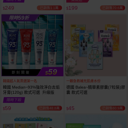
249
199
已銷售1.1萬
已銷售70.6萬
$
$
越多越
越多越
59
限時
折
便宜
便宜
59
$
即 刻 開 搶
韓國超人氣票選第一名
一顆急救補充肌膚水份
韓國 Median~93%強效淨白去垢
德國 Balea~精華素膠囊(7粒裝)膠
牙膏(120g) 款式可選 升級版
囊 款式可選
限時下殺
59
45
已銷售48.8萬
已銷售60.9萬
$
$