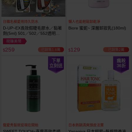
日雜名模愛用持久防水
懶人也能輕鬆卸乾淨
D-UP~EX長效假睫毛膠水／黏著
Biore 蜜妮~ 深層卸妝乳(180ml)
劑(5ml) 501／502／552透明／
553黑色／554咖啡色 款式可選
現賺美幣
259
129
已銷售1.8萬
已銷售2萬
$
$
下單
瘋殺
立刻送
36
折
寵愛秀髮就從現在開始
日本熱銷清爽頭皮法寶
SWEET TOUCH~直覺高效柔順
Yanagiya 日本柳屋~髮根營養液