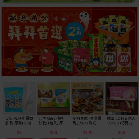
明月豆腐~豆腐餅
韓國 LOTTE 樂天
韓國 好麗友~ 好
韓國 海太~ 辣炒
乾(150g) 款式可
~BINCH巧克力／
多魚餅乾(30g) 款
年糕餅乾(103g)
選
草莓餅乾(102g)
式可選
120
53
20
39
款式可選
$
$
$
$