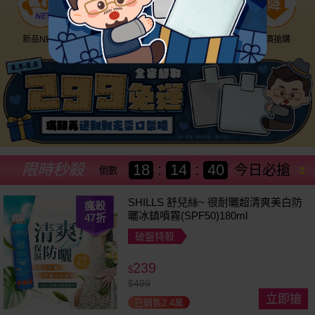
新品NEW
優惠神券
美幣回饋
降價搶購
限時秒殺
18
:
14
:
37
今日必搶
倒數
SHILLS 舒兒絲~ 很耐曬超清爽美白防
瘋殺
曬冰鎮噴霧(SPF50)180ml
47
折
破盤特殺
239
$
$
499
立即搶
已銷售2.4萬