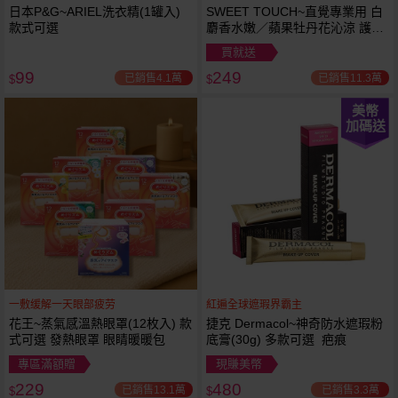
日本P&G~ARIEL洗衣精(1罐入)
SWEET TOUCH~直覺專業用 白
款式可選
麝香水嫩／蘋果牡丹花沁涼 護髮
膜(1000ml) 款式可選 全新包裝
買就送
99
249
已銷售4.1萬
已銷售11.3萬
$
$
美幣
加碼送
一敷缓解一天眼部疲劳
紅遍全球遮瑕界霸主
花王~蒸氣感溫熱眼罩(12枚入) 款
捷克 Dermacol~神奇防水遮瑕粉
式可選 發熱眼罩 眼睛暖暖包
底膏(30g) 多款可選 疤痕
專區滿額贈
現賺美幣
229
480
已銷售13.1萬
已銷售3.3萬
$
$