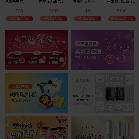
涼感衛生棉
香水(30ml) 款式
性旅行專用牙刷(1
平面醫用口罩(30
(NEW)1包入 款式
可選 新款香味上
入) 款式可選
入)輕親系列 款式
39
399
9
166
可選
市/平替香水/大牌
可選 MD雙鋼印
$
$
$
$
美幣
香水/大牌平替
已銷售8.1萬
已銷售6.3萬
已銷售8.6萬
已銷售43.1萬
加碼送