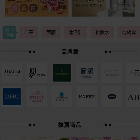
熱門
口罩
面膜
沐浴乳
化妝水
收納盒
標籤
品牌牆
下單
立刻送
推薦商品