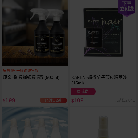
下單
立刻送
無農藥~一噴消滅害蟲
康朵~防蟑螂螞蟻噴劑(500ml)
KAFEN~超微分子頭皮精華液
(15ml)
買就送
199
109
已銷售2萬
已銷售2,041
$
$