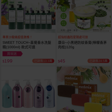
專業沙龍級超值激推！
超強蚊蟲剋星隨處可放
SWEET TOUCH~直覺香水洗髮
康朵~小黑絕防蚊香膏(檸檬香茅
精(1000ml) 款式可選
肉桂)120g
買就送
199
45
已銷售13.3萬
已銷售24.5萬
$
$