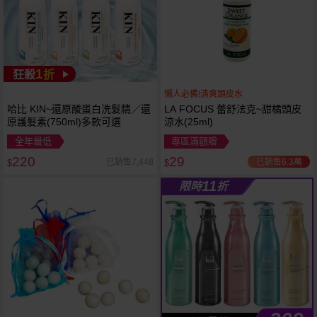
1
狂殺
折
懶人必備!清爽頭皮水
哈比 KIN~還原酸蛋白洗髮精／還
LA FOCUS 蕾舒法克~甜橘頭皮
原護髮素(750ml)多款可選
涼水(25ml)
全年最低
專區滿額贈
220
29
已銷售6.3萬
已銷售7,448
$
$
11
限時
折