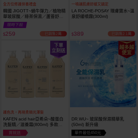
全方位修護保養禮盒
一噴讓肌膚舒緩又鎮定
韓國 JIGOTT~蝸牛彈力／植物精
LA ROCHE-POSAY 理膚寶水~溫
華玻尿酸／綠茶保濕／蘆薈舒緩
泉舒緩噴霧(300ml)
修復 禮盒(5件組) 款式可選 化妝
限時下殺
水+乳液+面霜
259
389
已銷售2萬
已銷售2.1萬
$
$
下單
越多越
立刻送
便宜
護色洗，再現柔順光澤髮
KAFEN acid hair亞希朵~酸蛋白
DR.WU~ 玻尿酸保濕精華乳
洗髮精／滋養霜(800ml) 多款可
(50ml) 新升級
選
買就送
單件最低450元