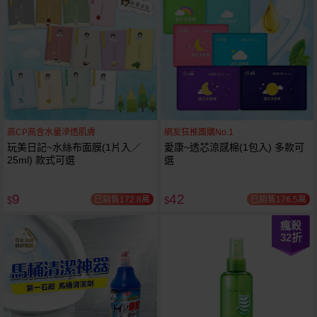
高CP高含水量滲透肌膚
網友狂推團購No.1
玩美日記~水絲布面膜(1片入／
愛康~透芯涼感棉(1包入) 多款可
25ml) 款式可選
選
9
42
已銷售172.8萬
已銷售176.5萬
$
$
瘋殺
32
折