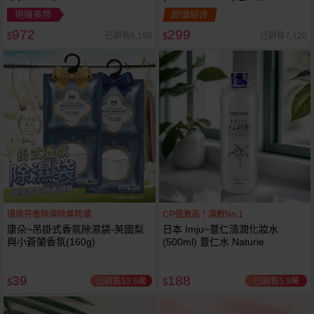
現賺美幣
超值組合
972
299
已銷售6,199
已銷售7,120
$
$
環境芬香除濕除臭防潮
CP值激高！濕敷No.1
康朵~吊掛式香氛除濕袋-英國梨
日本 Imju~薏仁清潤化妝水
與小蒼蘭香氛(160g)
(500ml) 薏仁水 Naturie
39
188
已銷售13.6萬
已銷售5.9萬
$
$