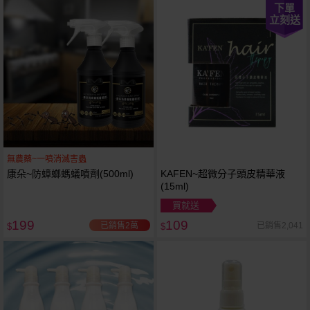
下單
立刻送
無農藥~一噴消滅害蟲
康朵~防蟑螂螞蟻噴劑(500ml)
KAFEN~超微分子頭皮精華液
(15ml)
買就送
199
109
已銷售2萬
已銷售2,041
$
$