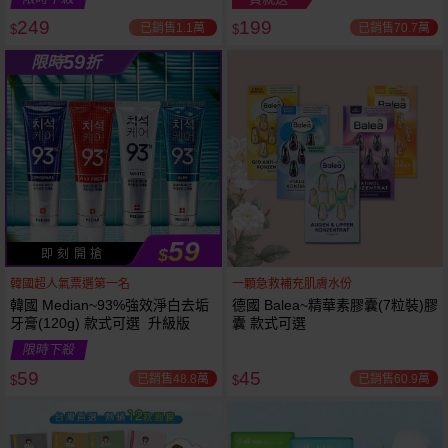
249
199
已銷售1.1萬
已銷售70.7萬
$
$
越多越
越多越
59
限時
折
便宜
便宜
59
$
即 刻 開 搶
韓國超人氣票選第一名
一顆急救補充肌膚水份
韓國 Median~93%強效淨白去垢
德國 Balea~精華素膠囊(7粒裝)膠
牙膏(120g) 款式可選 升級版
囊 款式可選
限時下殺
59
45
已銷售48.8萬
已銷售60.9萬
$
$