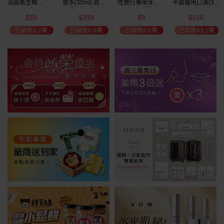
涼感衛生棉
香水(30ml) 款式
性旅行專用牙刷(1
平面醫用口罩(30
(NEW)1包入 款式
可選 新款香味上
入) 款式可選
入)輕親系列 款式
39
399
9
166
可選
市/平替香水/大牌
可選 MD雙鋼印
$
$
$
$
瘋殺
香水/大牌平替
已銷售8.2萬
已銷售6.4萬
已銷售8.6萬
已銷售43.1萬
59
折