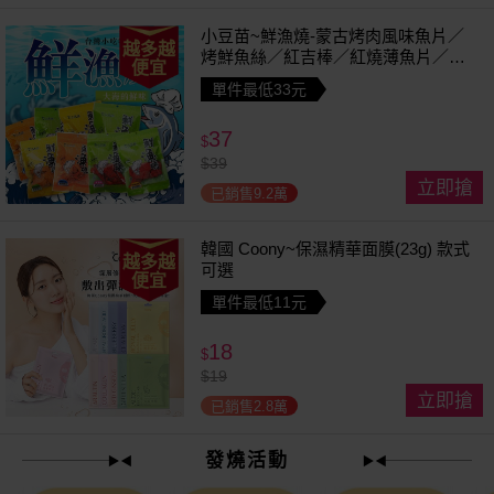
小豆苗~鮮漁燒-蒙古烤肉風味魚片／
越多越
烤鮮魚絲／紅吉棒／紅燒薄魚片／鱈
便宜
魚香絲／方塊鮮魚片／清香魚／煙燻
單件最低33元
切片(1包入) 款式可選
37
$
$
39
立即搶
已銷售9.2萬
韓國 Coony~保濕精華面膜(23g) 款式
越多越
可選
便宜
單件最低11元
18
$
$
19
立即搶
已銷售2.8萬
發燒活動