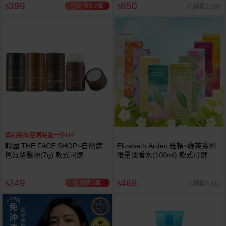
399
850
已銷售5.2萬
已銷售2,500
$
$
填補髮絲空洞髮量一秒UP
韓國 THE FACE SHOP~自然遮
Elizabeth Arden 雅頓~綠茶系列
色氣墊髮粉(7g) 款式可選
限量淡香水(100ml) 款式可選
249
468
已銷售3萬
已銷售5,811
$
$