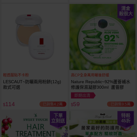
清倉
殺很大
輕透服貼不卡粉
高CP全身萬用曬後舒緩
LESCAUT~防曬兩用粉餅(12g)
Nature Republic~92%蘆薈補水
款式可選
修護保濕凝膠300ml 蘆薈膠
即期出清
114
59
已銷售4.2萬
已銷售9.5萬
$
$
下單
特殺
立刻送
45
折