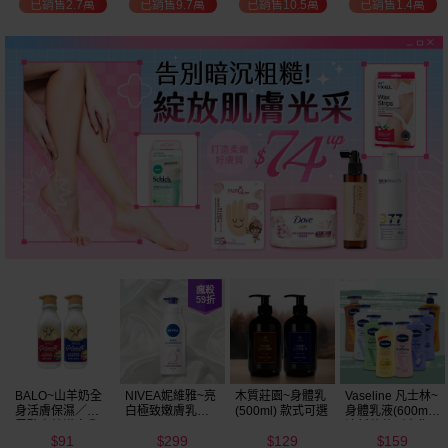
已銷售2.7萬
已銷售9.7萬
已銷售10.5萬
已銷售1.4萬
BALO~山羊奶全
NIVEA妮維雅~亮
木質莊園~身體乳
Vaseline 凡士林~
身活膚保濕／玻
白極致嫩膚乳液
(500ml) 款式可選
身體乳液(600ml)
尿酸高效嫩白乳
400ml
清新蘆薈／密集
91
299
129
159
液(550ml) 款式可
保濕鎖水／全方
$
$
$
$