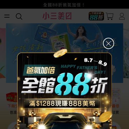
賺美幣~換好禮~立即換GO~
小三美日x全支付~美幣+全點折上折超划算
全館88折爸氣加倍！
普渡必備
話題保養
盛夏提案
雨天法寶