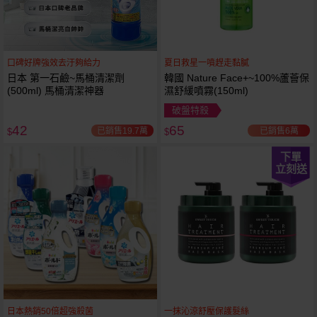
口碑好牌強效去汙夠給力
夏日救星一噴趕走黏膩
日本 第一石鹼~馬桶清潔劑
韓國 Nature Face+~100%蘆薈保
(500ml) 馬桶清潔神器
濕舒緩噴霧(150ml)
破盤特殺
42
65
已銷售19.7萬
已銷售6萬
$
$
下單
立刻送
日本熱銷50倍超強殺菌
一抹沁涼舒壓保護髮絲