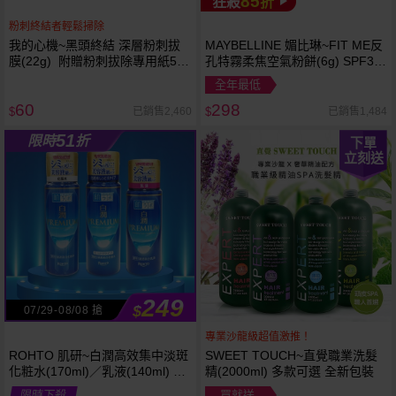
85
狂殺
折
粉刺終結者輕鬆掃除
我的心機~黑頭終結 深層粉刺拔
MAYBELLINE 媚比琳~FIT ME反
膜(22g) 附贈粉刺拔除專用紙50
孔特霧柔焦空氣粉餅(6g) SPF32
張
PA+++ 款式可選 空氣小圓餅
全年最低
60
298
已銷售2,460
已銷售1,484
$
$
51
限時
折
下單
立刻送
249
$
07/29-08/08 搶
專業沙龍級超值激推！
ROHTO 肌研~白潤高效集中淡斑
SWEET TOUCH~直覺職業洗髮
化粧水(170ml)／乳液(140ml) 款
精(2000ml) 多款可選 全新包裝
式可選
限時下殺
買就送