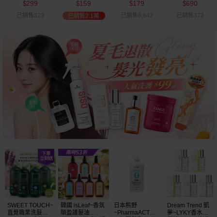
299
159
179
690
可選
$
$
$
$
已銷售323
已銷售6,642
已銷售372
已銷售2.1萬
SWEET TOUCH~
韓國 isLeaf~香氛
日本熊野
Dream Trend 凱
直覺職業洗髮精
順盈護髮油
~PharmaACT無
夢~LYKY香水護