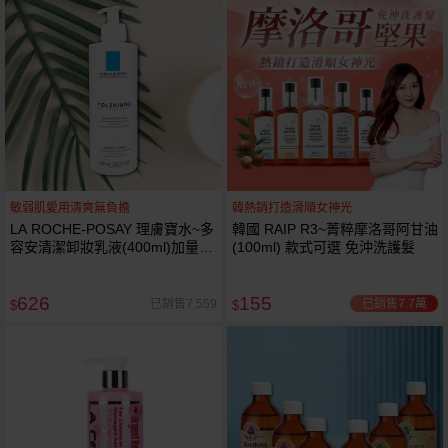
敏弱肌愛用清爽無負擔
韓熱銷打造滑順女神光
LA ROCHE-POSAY 理膚寶水~多
韓國 RAIP R3~菁粹摩洛哥阿甘油
容安清潔卸妝乳液(400ml)加量
(100ml) 款式可選 免沖洗護髮
卸妝乳液
626
155
已銷售7.7萬
已銷售7,559
$
$