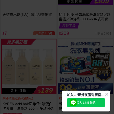
309
$
即 刻 開 搶
天然樟木球(6入) 顏色隨機出貨
哈比 KIN~卡碧絲頂級洗髮精／護
髮素／沐浴乳(900ml) 款式可選
限時下殺
7
309
已銷售1.7萬
已銷售5,061
$
$
買多賺好禮
139
$
即 刻 開 搶
加
入LINE好友獲得驚喜折扣!
網路票選滋養洗護No.1
韓國銷售第一天然品牌
加入 LINE 帳號
KAFEN acid hair亞希朵~酸蛋白
韓國 無瓊花~抗菌洗衣皂／女性
洗髮精／滋養霜 300ml 多款可選
貼身衣物去污皂／衣襪去污皂／
抹布去油汙家事皂／高彩漂白皂