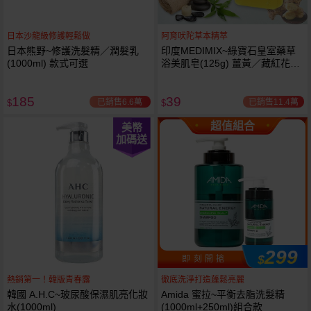
日本沙龍級修護輕鬆做
阿育吠陀草本精萃
日本熊野~修護洗髮精／潤髮乳
印度MEDIMIX~綠寶石皇室藥草
(1000ml) 款式可選
浴美肌皂(125g) 薑黃／藏紅花／
岩蘭草 款式可選
185
39
已銷售6.6萬
已銷售11.4萬
$
$
超值組合
美幣
加碼送
299
$
即 刻 開 搶
熱銷第一！韓版青春露
徹底洗淨打造蓬鬆亮麗
韓國 A.H.C~玻尿酸保濕肌亮化妝
Amida 蜜拉~平衡去脂洗髮精
水(1000ml)
(1000ml+250ml)組合款