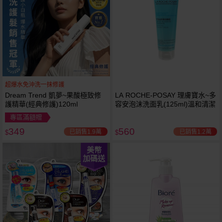
超爆水免沖洗一抹修護
Dream Trend 凱夢~果酸極致修
LA ROCHE-POSAY 理膚寶水~多
護精華(經典修護)120ml
容安泡沫洗面乳(125ml)溫和清潔
專區滿額贈
349
560
已銷售1.9萬
已銷售1.2萬
$
$
美幣
加碼送