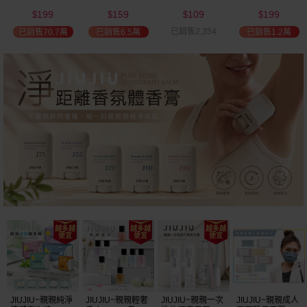
(2000ml) 多款可
(100ml) 款式可選
添加潤髮乳
髮油(50ml) 款式
199
159
109
199
選 全新包裝
(600ml)
可選
$
$
$
$
已銷售2,354
已銷售70.7萬
已銷售6.5萬
已銷售1.2萬
JIUJIU~親親純淨
JIUJIU~親親輕奢
JIUJIU~親親一次
JIUJIU~親親成人