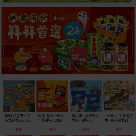
韓國 好麗友~ 好
韓國 海太~ 辣炒
奧利奧~迷你巧克
LANGULY 伊藤先
多魚餅乾(30g) 款
年糕餅乾(103g)
力夾心餅乾
生~夾心餅乾(1盒
式可選
(20.4g) 款式可選
裝) 款式可選
20
39
10
70
美式賣場熱銷
$
$
$
$