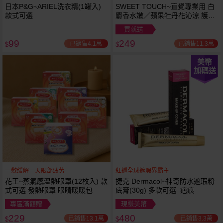
日本P&G~ARIEL洗衣精(1罐入)
SWEET TOUCH~直覺專業用 白
款式可選
麝香水嫩／蘋果牡丹花沁涼 護髮
膜(1000ml) 款式可選 全新包裝
買就送
99
249
已銷售4.1萬
已銷售11.3萬
$
$
美幣
加碼送
一敷缓解一天眼部疲劳
紅遍全球遮瑕界霸主
花王~蒸氣感溫熱眼罩(12枚入) 款
捷克 Dermacol~神奇防水遮瑕粉
式可選 發熱眼罩 眼睛暖暖包
底膏(30g) 多款可選 疤痕
專區滿額贈
現賺美幣
229
480
已銷售13.1萬
已銷售3.3萬
$
$