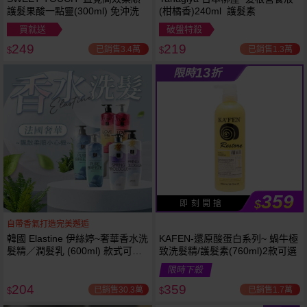
護髮果酸一點靈(300ml) 免沖洗
(柑橘香)240ml 護髮素
買就送
破盤特殺
249
219
已銷售3.4萬
已銷售1.3萬
$
$
13
限時
折
359
$
即 刻 開 搶
自帶香氣打造完美邂逅
韓國 Elastine 伊絲婷~奢華香水洗
KAFEN-還原酸蛋白系列~ 蝸牛極
髮精／潤髮乳 (600ml) 款式可選
致洗髮精/護髮素(760ml)2款可選
最新2024升級版
限時下殺
204
359
已銷售30.3萬
已銷售1.7萬
$
$