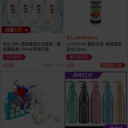
1
狂殺
折
懶人必備!清爽頭皮水
哈比 KIN~還原酸蛋白洗髮精／還
LA FOCUS 蕾舒法克~甜橘頭皮
原護髮素(750ml)多款可選
涼水(25ml)
全年最低
專區滿額贈
220
29
已銷售6.3萬
已銷售7,448
$
$
11
限時
折