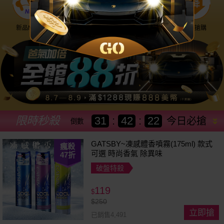
新品NEW
優惠神券
美幣回饋
降價搶購
限時秒殺
31
:
42
:
20
今日必搶
倒數
GATSBY~凍感體香噴霧(175ml) 款式
瘋殺
可選 時尚香氣 除異味
47
折
破盤特殺
119
$
$
250
立即搶
已銷售4,491