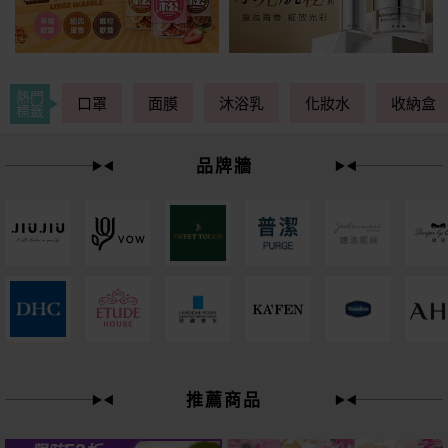
熱門
口罩
面膜
沐浴乳
化妝水
收納盒
標籤
品牌牆
49
限時
折
推薦商品