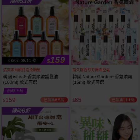
53
限時
折
61
狂殺
折
159
$
08/07-08/11 搶
清爽零油感打造柔順髮
持久餘香芬芳周圍空氣
韓國 isLeaf~香氛順盈護髮油
韓國 Nature Garden~香氛噴霧
(100ml) 款式可選
(15ml) 款式可選
限時下殺
159
65
已銷售6.5萬
已銷售11.1萬
$
$
6
限時
折