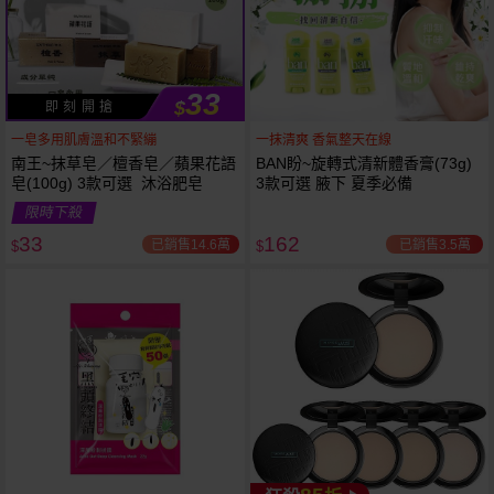
33
$
即 刻 開 搶
一皂多用肌膚溫和不緊繃
一抹清爽 香氣整天在線
南王~抹草皂／檀香皂／蘋果花語
BAN盼~旋轉式清新體香膏(73g)
皂(100g) 3款可選 沐浴肥皂
3款可選 腋下 夏季必備
53
限時
折
限時下殺
下單
立刻送
33
162
已銷售14.6萬
已銷售3.5萬
$
$