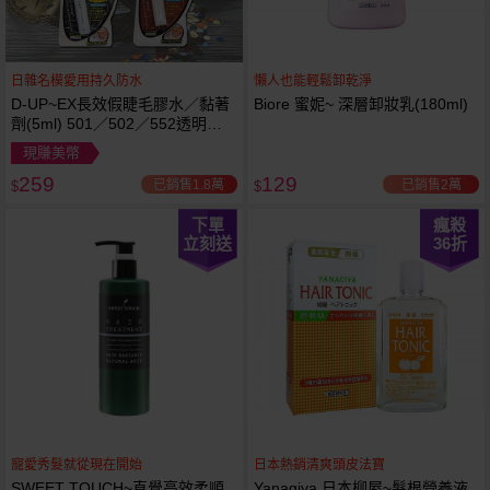
日雜名模愛用持久防水
懶人也能輕鬆卸乾淨
D-UP~EX長效假睫毛膠水／黏著
Biore 蜜妮~ 深層卸妝乳(180ml)
劑(5ml) 501／502／552透明／
553黑色／554咖啡色 款式可選
現賺美幣
259
129
已銷售1.8萬
已銷售2萬
$
$
下單
瘋殺
立刻送
36
折
寵愛秀髮就從現在開始
日本熱銷清爽頭皮法寶
SWEET TOUCH~直覺高效柔順
Yanagiya 日本柳屋~髮根營養液