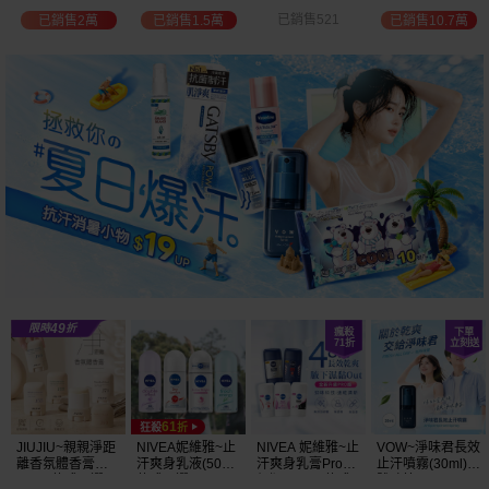
選
位保濕鎖水／可
已銷售521
已銷售2萬
已銷售1.5萬
已銷售10.7萬
可油／薰衣草／
淨白透亮／杏仁
+E 款式可選
JIUJIU~親親淨距
NIVEA妮維雅~止
NIVEA 妮維雅~止
VOW~淨味君長效
離香氛體香膏
汗爽身乳液(50ml)
汗爽身乳膏Pro升
止汗噴霧(30ml)
(35g) 款式可選
款式可選
級版(50ml) 款式
體味管理