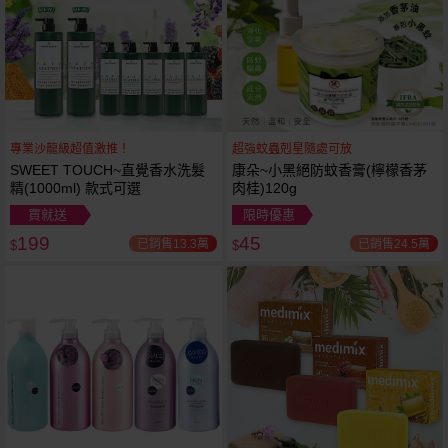
專業沙龍級超值激推！
超強蚊蟲剋星隨處可放
SWEET TOUCH~直覺香水洗髮
康朵~小黑絕防蚊香膏(檸檬香茅
精(1000ml) 款式可選
肉桂)120g
買就送
限時優惠
199
45
已銷售13.3萬
已銷售24.5萬
$
$