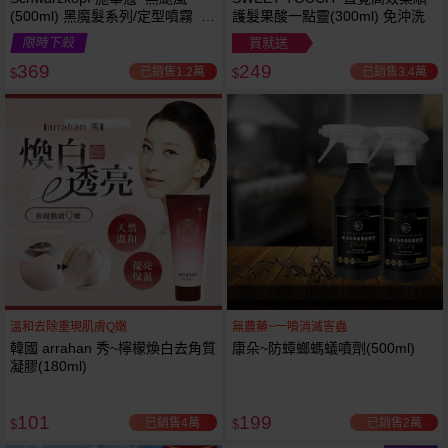
(500ml) 黑魔髮系列/定型噴霧 施
護髮果酸一點靈(300ml) 免沖洗
華寇
限時下殺
買就送
369
249
已銷售1.2萬
已銷售3.4萬
$
$
溫和去除重現肌膚Q嫩
無農藥~一噴消滅害蟲
韓國 arrahan 秀~檸檬煥白去角質
康朵~防蟑螂螞蟻噴劑(500ml)
凝膠(180ml)
101
199
已銷售4萬
已銷售2萬
$
$