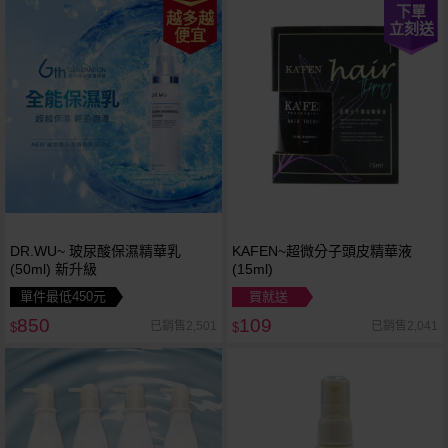
下單
越多越
立刻送
便宜
DR.WU~ 玻尿酸保濕精華乳
KAFEN~超微分子頭皮精華液
(50ml) 新升級
(15ml)
單件最低450元
買就送
850
109
已銷售2,501
已銷售2,041
$
$