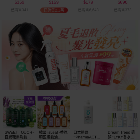
359
159
179
690
可選
$
$
$
$
已銷售341
已銷售6,643
已銷售373
已銷售2.1萬
SWEET TOUCH~
韓國 isLeaf~香氛
日本熊野
Dream Trend 凱
直覺職業洗髮精
順盈護髮油
~PharmaACT無
夢~LYKY香水護