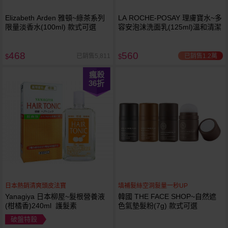
Elizabeth Arden 雅頓~綠茶系列
LA ROCHE-POSAY 理膚寶水~多
限量淡香水(100ml) 款式可選
容安泡沫洗面乳(125ml)溫和清潔
468
560
已銷售1.2萬
已銷售5,811
$
$
瘋殺
36
折
日本熱銷清爽頭皮法寶
填補髮絲空洞髮量一秒UP
Yanagiya 日本柳屋~髮根營養液
韓國 THE FACE SHOP~自然遮
(柑橘香)240ml 護髮素
色氣墊髮粉(7g) 款式可選
破盤特殺