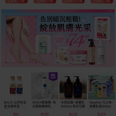
已銷售10.5萬
已銷售1.4萬
已銷售2.3萬
已銷售3.7萬
選
木質莊園~身體乳
Vaseline 凡士林~
hetras~飯店療癒
Heit Miro~牛奶柔
(500ml) 款式可選
身體乳液(600ml)
身體乳(1013ml)
皙/玫瑰粉嫩/馬油
清新蘆薈／密集
款式可選
Q彈/玻尿酸水潤
129
159
299
94
保濕鎖水／全方
乳液(400ml)
$
$
$
$