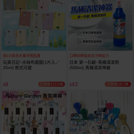
高CP高含水量滲透肌膚
口碑好牌強效去汙夠給力
玩美日記~水絲布面膜(1片入／
日本 第一石鹼~馬桶清潔劑
25ml) 款式可選
(500ml) 馬桶清潔神器
9
42
已銷售172.8萬
已銷售19.7萬
$
$