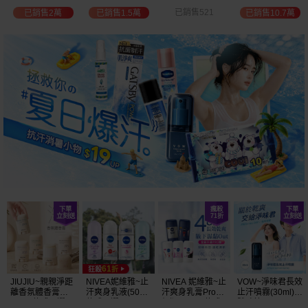
位保濕鎖水／可
已銷售521
已銷售739
已銷售10.7萬
已銷售5萬
可油／薰衣草／
淨白透亮／杏仁
+E 款式可選
JIUJIU~親親淨距
NIVEA妮維雅~止
NIVEA 妮維雅~止
VOW~淨味君長效
離香氛體香膏
汗爽身乳液(50ml)
汗爽身乳膏Pro升
止汗噴霧(30ml)
(35g) 款式可選
款式可選
級版(50ml) 款式
體味管理