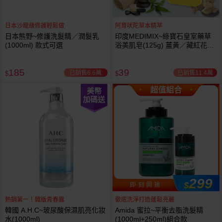
日本沙龍級修護輕鬆做
阿育吠陀草本精萃
日本熊野~修護洗髮精／潤髮乳
印度MEDIMIX~綠寶石皇室藥草
(1000ml) 款式可選
浴美肌皂(125g) 薑黃／藏紅花／
岩蘭草 款式可選
185
39
已銷售6.6萬
已銷售11.4萬
$
$
超值組合
美幣
加碼送
299
$
即 刻 開 搶
熱銷第一！韓版青春露
徹底洗淨打造蓬鬆亮麗
韓國 A.H.C~玻尿酸保濕肌亮化妝
Amida 蜜拉~平衡去脂洗髮精
水(1000ml)
(1000ml+250ml)組合款