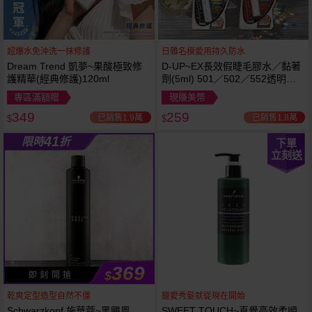
超爆水免沖洗一抹修護
日雜名模愛用持久防水
Dream Trend 凱夢~果酸極致修
D-UP~EX長效假睫毛膠水／黏著
護精華(經典修護)120ml
劑(5ml) 501／502／552透明／
553黑色／554咖啡色 款式可選
專區滿額贈
現賺美幣
349
259
已銷售1.9萬
已銷售1.8萬
$
$
41
限時
折
下單
立刻送
369
$
即 刻 開 搶
乾爽定型造型自然不僵
寵愛秀髮就從現在開始
Schwarzkopf 施華蔻~黑颶風
SWEET TOUCH~直覺高效柔順