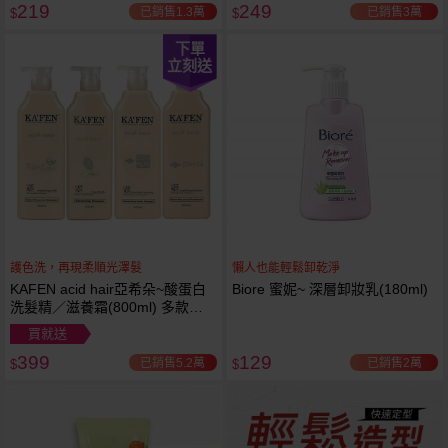
219
249
已銷售1.3萬
已銷售3萬
$
$
下單
立刻送
護色洗，再現柔順光澤髮
懶人也能輕鬆卸乾淨
KAFEN acid hair亞希朵~酸蛋白
Biore 蜜妮~ 深層卸妝乳(180ml)
洗髮精／滋養霜(800ml) 多款可
選
買就送
399
129
已銷售5.2萬
已銷售2萬
$
$