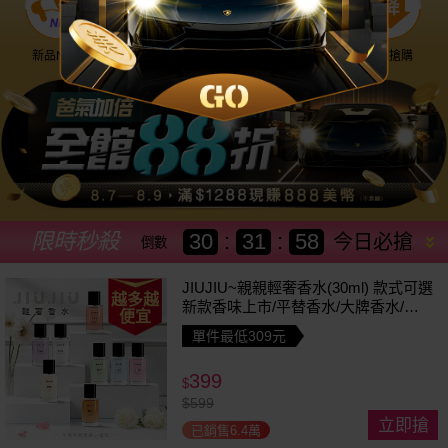
新品NEW
優惠神券
美幣回饋
降價搶購
限時秒殺
30
:
31
:
55
今日必搶
倒數
JIUJIU~親親輕奢香水(30ml) 款式可選
越多越
新款香味上市/平替香水/大牌香水/大
便宜
牌平替
單件最低309元
399
$
$
599
立即搶
已銷售6.4萬