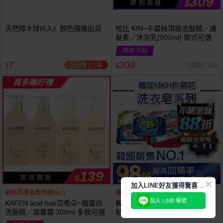
309
$
即 刻 開 搶
天然樟木球(6入) 顏色隨機出貨
哈比 KIN~卡碧絲頂級洗髮精／護
髮素／沐浴乳(900ml) 款式可選
限時下殺
7
309
已銷售1.7萬
已銷售5,062
$
$
買多賺好禮
139
$
即 刻 開 搶
加
入LINE好友獲得驚喜折扣!
網路票選滋養洗護No.1
韓國銷售第一天然品牌
加入 LINE 帳號
KAFEN acid hair亞希朵~酸蛋白
韓國 無瓊花~抗菌洗衣皂／女性
洗髮精／滋養霜 300ml 多款可選
貼身衣物去污皂／衣襪去污皂／
抹布去油汙家事皂／高彩漂白皂