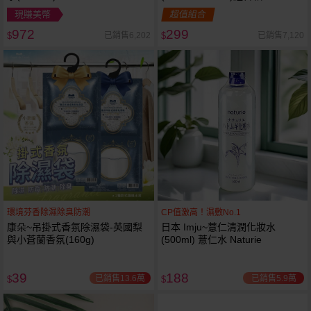
現賺美幣
超值組合
972
299
已銷售6,202
已銷售7,120
$
$
環境芬香除濕除臭防潮
CP值激高！濕敷No.1
康朵~吊掛式香氛除濕袋-英國梨
日本 Imju~薏仁清潤化妝水
與小蒼蘭香氛(160g)
(500ml) 薏仁水 Naturie
39
188
已銷售13.6萬
已銷售5.9萬
$
$