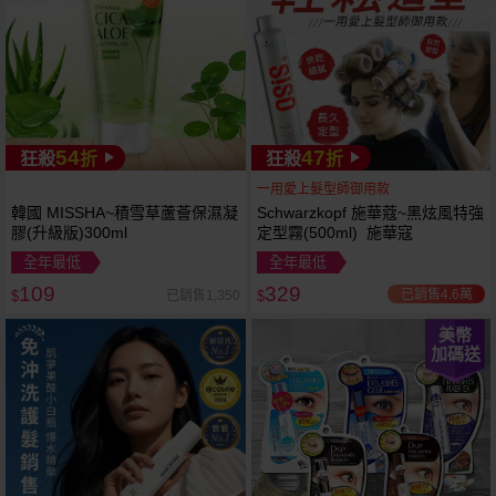
54
47
狂殺
折
狂殺
折
一用愛上髮型師御用款
韓國 MISSHA~積雪草蘆薈保濕凝
Schwarzkopf 施華蔻~黑炫風特強
膠(升級版)300ml
定型霧(500ml) 施華寇
全年最低
全年最低
109
329
已銷售4.6萬
已銷售1,350
$
$
美幣
加碼送