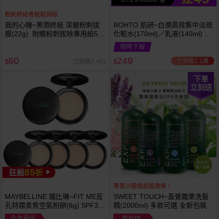
$
粉刺終結者輕鬆掃除
我的心機~黑頭終結 深層粉刺拔
ROHTO 肌研~白潤高效集中淡斑
膜(22g) 附贈粉刺拔除專用紙50
化粧水(170ml)／乳液(140ml) 款
張
式可選
限時下殺
60
249
已銷售1.1萬
已銷售2,461
$
$
下單
立刻送
85
狂殺
折
專業沙龍級超值激推！
MAYBELLINE 媚比琳~FIT ME反
SWEET TOUCH~直覺職業洗髮
孔特霧柔焦空氣粉餅(6g) SPF32
精(2000ml) 多款可選 全新包裝
PA+++ 款式可選 空氣小圓餅
全年最低
買就送