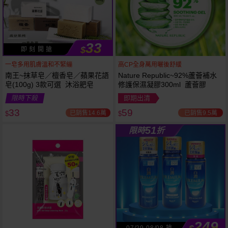
33
$
即 刻 開 搶
一皂多用肌膚溫和不緊繃
高CP全身萬用曬後舒緩
南王~抹草皂／檀香皂／蘋果花語
Nature Republic~92%蘆薈補水
皂(100g) 3款可選 沐浴肥皂
修護保濕凝膠300ml 蘆薈膠
53
限時
折
限時下殺
即期出清
下單
立刻送
33
59
已銷售14.6萬
已銷售9.5萬
$
$
51
限時
折
249
07/29-08/08 搶