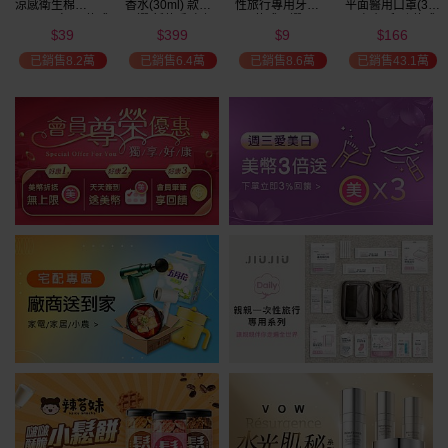
涼感衛生棉
香水(30ml) 款式
性旅行專用牙刷(1
平面醫用口罩(30
(NEW)1包入 款式
可選 新款香味上
入) 款式可選
入)輕親系列 款式
39
399
9
166
可選
市/平替香水/大牌
可選 MD雙鋼印
$
$
$
$
4
限時
香水/大牌平替
已銷售8.2萬
已銷售6.4萬
已銷售8.6萬
已銷售43.1萬