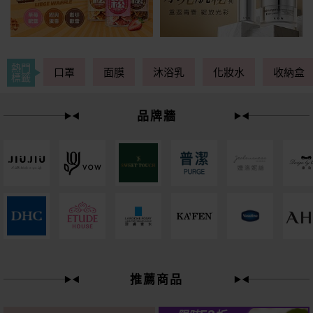
熱門
口罩
面膜
沐浴乳
化妝水
收納盒
標籤
品牌牆
下單
立刻送
推薦商品