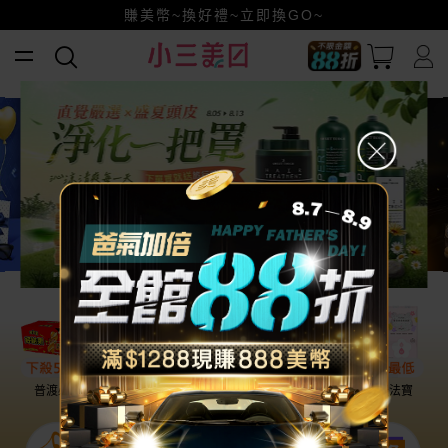
賺美幣~換好禮~立即換GO~
小三美日x全支付~美幣+全點折上折超划算
全館88折爸氣加倍！
普渡必備
話題保養
盛夏提案
雨天法寶