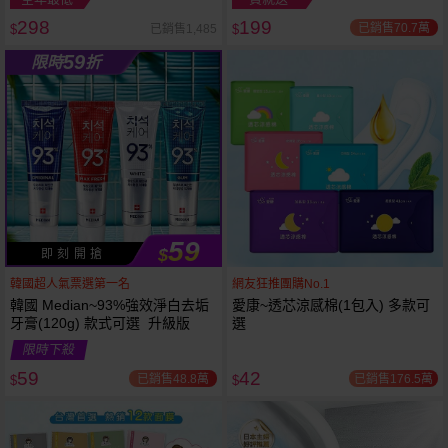
298
199
已銷售70.7萬
已銷售1,485
$
$
越多越
越多越
59
限時
折
便宜
便宜
59
$
即 刻 開 搶
韓國超人氣票選第一名
網友狂推團購No.1
韓國 Median~93%強效淨白去垢
愛康~透芯涼感棉(1包入) 多款可
牙膏(120g) 款式可選 升級版
選
限時下殺
59
42
已銷售48.8萬
已銷售176.5萬
$
$