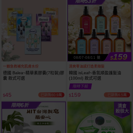
53
限時
折
61
狂殺
折
159
$
08/07-08/11 搶
一顆急救補充肌膚水份
清爽零油感打造柔順髮
德國 Balea~精華素膠囊(7粒裝)膠
韓國 isLeaf~香氛順盈護髮油
囊 款式可選
(100ml) 款式可選
限時下殺
45
159
已銷售60.9萬
已銷售6.5萬
$
$
6
限時
折
清倉
殺很大