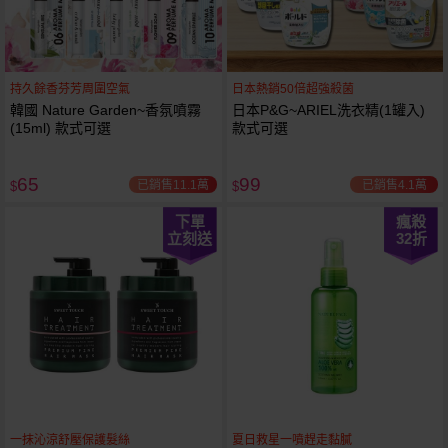
持久餘香芬芳周圍空氣
日本熱銷50倍超強殺菌
韓國 Nature Garden~香氛噴霧
日本P&G~ARIEL洗衣精(1罐入)
(15ml) 款式可選
款式可選
65
99
已銷售11.1萬
已銷售4.1萬
$
$
下單
瘋殺
立刻送
32
折
一抹沁涼舒壓保護髮絲
夏日救星一噴趕走黏膩