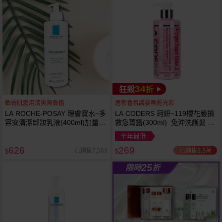
34
狂殺
折
敏弱肌愛用清爽無負擔
居家香氛護髮喚醒光彩
LA ROCHE-POSAY 理膚寶水~多
LA CODERS 珂妍~119櫻花嚴損
容安清潔卸妝乳液(400ml)加量
救急菁露(300ml) 免沖洗護髮 蕾
卸妝乳液
舒法克
全年最低
626
269
已銷售3.3萬
已銷售7,563
$
$
25
限時
折