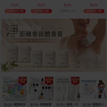
(2000ml) 多款可
(100ml) 款式可選
添加潤髮乳
髮油(50ml) 款式
199
159
109
199
選 全新包裝
(600ml)
可選
$
$
$
$
已銷售2,359
已銷售70.7萬
已銷售6.5萬
已銷售1.2萬
JIUJIU~親親純淨
JIUJIU~親親輕奢
JIUJIU~親親一次
JIUJIU~親親成人