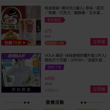
帕波爺爺~爆米花(1罐入) 原味／起司
／焦糖／巧克力／鹹酥雞／玉米濃湯
／珍珠奶茶 款式可選
全年最低
75
$
$
99
立即搶
75
狂殺
折
已銷售5.4萬
84
VOLA 維菈~冰絲連帽防曬外套(1件入)
限時
折
顏色尺寸可選｜UPF50+／涼感外套／
可拆帽簷／馬尾孔設計／機車族防曬
限時下殺
499
$
$
590
立即搶
即 刻 開 搶
已銷售151
發燒活動