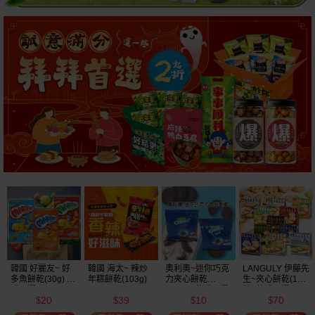
奧利奧~迷你巧克
LANGULY 伊藤先
旺旺~旺仔小饅頭
印尼 Gery~蘇打
力夾心餅乾
生~夾心餅乾(1盒
(餅乾)原味(30g)
餅乾(1包入) 厚醬
(20.4g) 款式可選
裝) 款式可選
起司／厚醬巧克
10
70
9
29
美式賣場熱銷
力／厚醬椰子／
$
$
$
$
厚醬抹茶 款式可