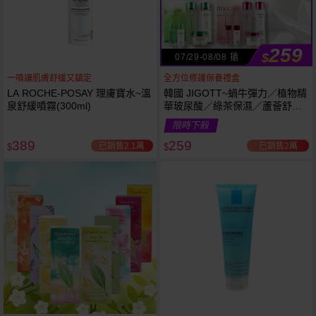
259
$
07/29-08/08 搶
一噴讓肌膚舒緩又鎮定
全方位修護保養禮盒
LA ROCHE-POSAY 理膚寶水~溫
韓國 JIGOTT~蝸牛彈力／植物精
泉舒緩噴霧(300ml)
華玻尿酸／綠茶保濕／蘆薈舒緩
修復 禮盒(5件組) 款式可選 化妝
限時下殺
水+乳液+面霜
389
259
已銷售2.1萬
已銷售2萬
$
$