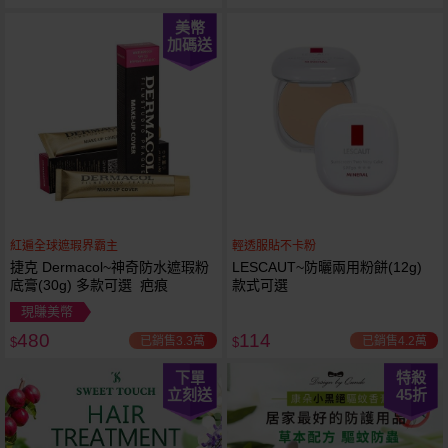
美幣
加碼送
紅遍全球遮瑕界霸主
輕透服貼不卡粉
捷克 Dermacol~神奇防水遮瑕粉
LESCAUT~防曬兩用粉餅(12g)
底膏(30g) 多款可選 疤痕
款式可選
現賺美幣
480
114
已銷售3.3萬
已銷售4.2萬
$
$
下單
特殺
立刻送
45
折