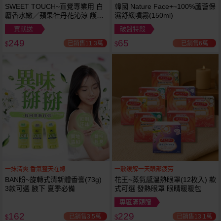
SWEET TOUCH~直覺專業用 白
韓國 Nature Face+~100%蘆薈保
麝香水嫩／蘋果牡丹花沁涼 護髮
濕舒緩噴霧(150ml)
膜(1000ml) 款式可選 全新包裝
買就送
破盤特殺
249
65
已銷售11.3萬
已銷售6萬
$
$
一抹清爽 香氣整天在線
一敷缓解一天眼部疲劳
BAN盼~旋轉式清新體香膏(73g)
花王~蒸氣感溫熱眼罩(12枚入) 款
3款可選 腋下 夏季必備
式可選 發熱眼罩 眼睛暖暖包
專區滿額贈
162
229
已銷售3.5萬
已銷售13.1萬
$
$