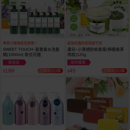
專業沙龍級超值激推！
超強蚊蟲剋星隨處可放
SWEET TOUCH~直覺香水洗髮
康朵~小黑絕防蚊香膏(檸檬香茅
精(1000ml) 款式可選
肉桂)120g
買就送
限時優惠
199
45
已銷售13.3萬
已銷售24.5萬
$
$