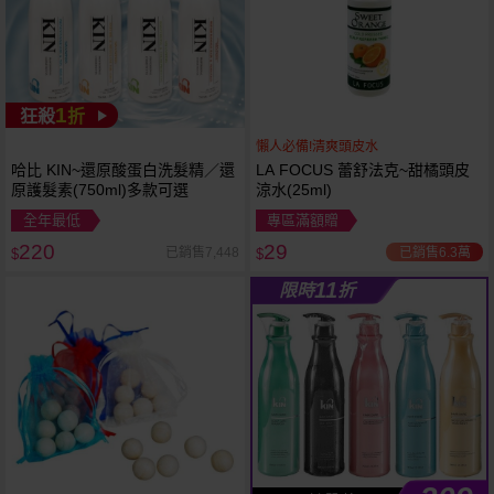
1
狂殺
折
懶人必備!清爽頭皮水
哈比 KIN~還原酸蛋白洗髮精／還
LA FOCUS 蕾舒法克~甜橘頭皮
原護髮素(750ml)多款可選
涼水(25ml)
全年最低
專區滿額贈
220
29
已銷售6.3萬
已銷售7,448
$
$
11
限時
折