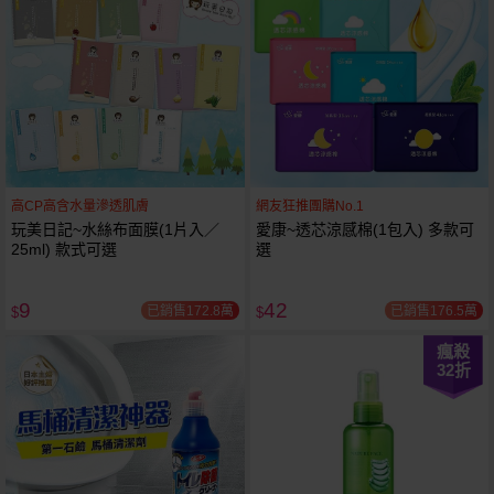
高CP高含水量滲透肌膚
網友狂推團購No.1
玩美日記~水絲布面膜(1片入／
愛康~透芯涼感棉(1包入) 多款可
25ml) 款式可選
選
9
42
已銷售172.8萬
已銷售176.5萬
$
$
瘋殺
32
折