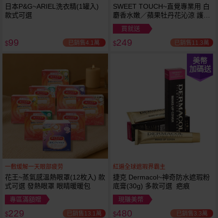
日本P&G~ARIEL洗衣精(1罐入)
SWEET TOUCH~直覺專業用 白
款式可選
麝香水嫩／蘋果牡丹花沁涼 護髮
膜(1000ml) 款式可選 全新包裝
買就送
99
249
已銷售4.1萬
已銷售11.3萬
$
$
美幣
加碼送
一敷缓解一天眼部疲劳
紅遍全球遮瑕界霸主
花王~蒸氣感溫熱眼罩(12枚入) 款
捷克 Dermacol~神奇防水遮瑕粉
式可選 發熱眼罩 眼睛暖暖包
底膏(30g) 多款可選 疤痕
專區滿額贈
現賺美幣
229
480
已銷售13.1萬
已銷售3.3萬
$
$