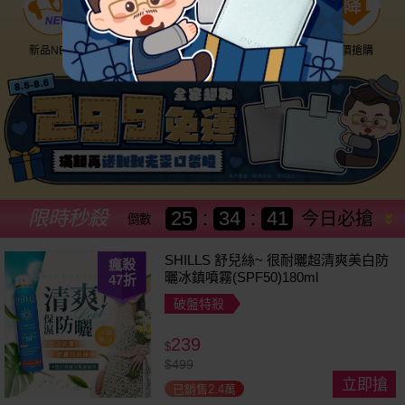
新品NEW
優惠神券
美幣回饋
降價搶購
限時秒殺
25
:
34
:
39
今日必搶
倒數
SHILLS 舒兒絲~ 很耐曬超清爽美白防
瘋殺
曬冰鎮噴霧(SPF50)180ml
47
折
破盤特殺
239
$
$
499
立即搶
已銷售2.4萬