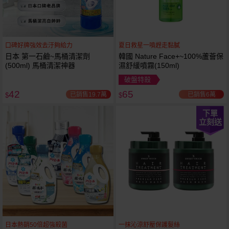
口碑好牌強效去汙夠給力
夏日救星一噴趕走黏膩
日本 第一石鹼~馬桶清潔劑
韓國 Nature Face+~100%蘆薈保
(500ml) 馬桶清潔神器
濕舒緩噴霧(150ml)
破盤特殺
42
65
已銷售19.7萬
已銷售6萬
$
$
下單
立刻送
日本熱銷50倍超強殺菌
一抹沁涼舒壓保護髮絲