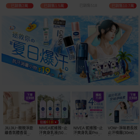
位保濕鎖水／可
已銷售518
已銷售735
已銷售10.7萬
已銷售5萬
可油／薰衣草／
淨白透亮／杏仁
+E 款式可選
JIUJIU~親親淨距
NIVEA妮維雅~止
NIVEA 妮維雅~止
VOW~淨味君長效
離香氛體香膏
汗爽身乳液(50ml)
汗爽身乳膏Pro升
止汗噴霧(30ml)
(35g) 款式可選
款式可選
級版(50ml) 款式
體味管理