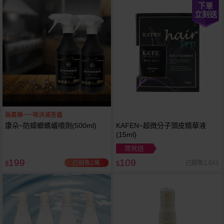
下單
立刻送
無農藥~一噴消滅害蟲
康朵~防蟑螂螞蟻噴劑(500ml)
KAFEN~超微分子頭皮精華液
(15ml)
買就送
199
109
已銷售2萬
已銷售2,041
$
$