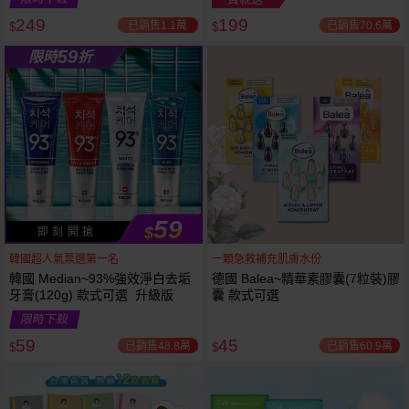
249
199
已銷售1.1萬
已銷售70.6萬
$
$
越多越
越多越
59
限時
折
便宜
便宜
59
$
即 刻 開 搶
韓國超人氣票選第一名
一顆急救補充肌膚水份
韓國 Median~93%強效淨白去垢
德國 Balea~精華素膠囊(7粒裝)膠
牙膏(120g) 款式可選 升級版
囊 款式可選
限時下殺
59
45
已銷售48.8萬
已銷售60.9萬
$
$