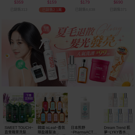
359
159
179
690
可選
$
$
$
$
已銷售313
已銷售6,638
已銷售371
已銷售2.1萬
SWEET TOUCH~
韓國 isLeaf~香氛
日本熊野
Dream Trend 凱
直覺職業洗髮精
順盈護髮油
~PharmaACT無
夢~LYKY香水護