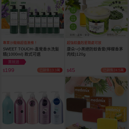
專業沙龍級超值激推！
超強蚊蟲剋星隨處可放
SWEET TOUCH~直覺香水洗髮
康朵~小黑絕防蚊香膏(檸檬香茅
精(1000ml) 款式可選
肉桂)120g
買就送
199
45
已銷售13.3萬
已銷售24.5萬
$
$