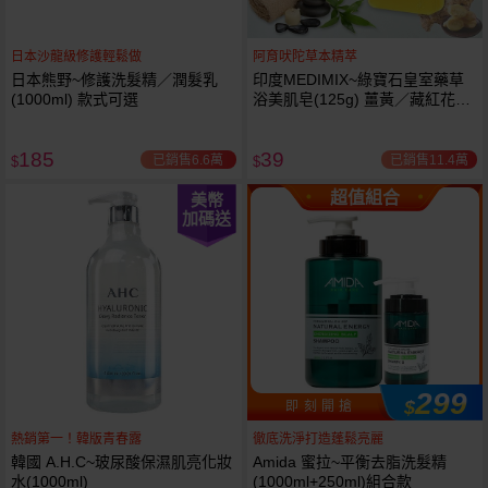
日本沙龍級修護輕鬆做
阿育吠陀草本精萃
日本熊野~修護洗髮精／潤髮乳
印度MEDIMIX~綠寶石皇室藥草
(1000ml) 款式可選
浴美肌皂(125g) 薑黃／藏紅花／
岩蘭草 款式可選
185
39
已銷售6.6萬
已銷售11.4萬
$
$
超值組合
美幣
加碼送
299
$
即 刻 開 搶
熱銷第一！韓版青春露
徹底洗淨打造蓬鬆亮麗
韓國 A.H.C~玻尿酸保濕肌亮化妝
Amida 蜜拉~平衡去脂洗髮精
水(1000ml)
(1000ml+250ml)組合款