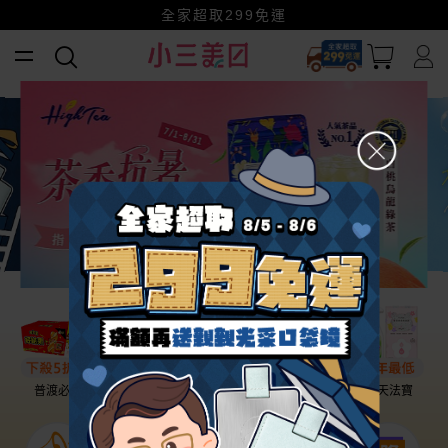
全家超取299免運
小三美日x全支付~美幣+全點折上折超划算
賺美幣~換好禮~立即換GO~
幫老爸清空購物車！
普渡必備
話題保養
盛夏提案
雨天法寶