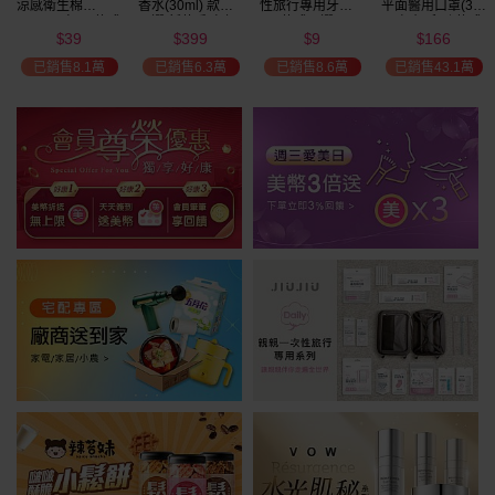
涼感衛生棉
香水(30ml) 款式
性旅行專用牙刷(1
平面醫用口罩(30
(NEW)1包入 款式
可選 新款香味上
入) 款式可選
入)輕親系列 款式
39
399
9
166
可選
市/平替香水/大牌
可選 MD雙鋼印
$
$
$
$
香水/大牌平替
已銷售8.1萬
已銷售6.3萬
已銷售8.6萬
已銷售43.1萬