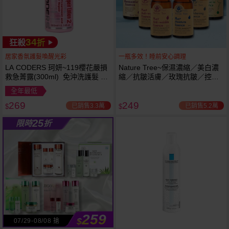
34
狂殺
折
居家香氛護髮喚醒光彩
一瓶多效！睡前安心調理
LA CODERS 珂妍~119櫻花嚴損
Nature Tree~保濕濃縮／美白濃
救急菁露(300ml) 免沖洗護髮 蕾
縮／抗皺活膚／玫瑰抗皺／控油
舒法克
抗痘／舒敏修護 精華液(250ml) 6
全年最低
款可選
269
249
已銷售3.3萬
已銷售5.2萬
$
$
25
限時
折
259
$
07/29-08/08 搶