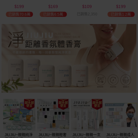
(2000ml) 多款可
(100ml) 款式可選
添加潤髮乳
髮油(50ml) 款式
199
169
109
199
選 全新包裝
(600ml)
可選
$
$
$
$
已銷售2,350
已銷售70.6萬
已銷售6.5萬
已銷售1.2萬
行
JIUJIU~親親純淨
JIUJIU~親親輕奢
JIUJIU~親親一次
JIUJIU~親親成人