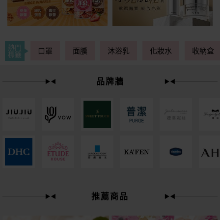
熱門
口罩
面膜
沐浴乳
化妝水
收納盒
標籤
品牌牆
下單
立刻送
推薦商品