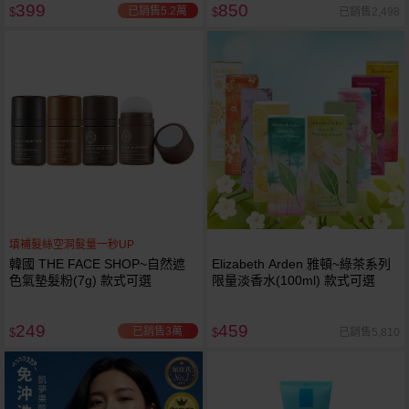
399
850
已銷售5.2萬
已銷售2,498
$
$
填補髮絲空洞髮量一秒UP
韓國 THE FACE SHOP~自然遮
Elizabeth Arden 雅頓~綠茶系列
色氣墊髮粉(7g) 款式可選
限量淡香水(100ml) 款式可選
249
459
已銷售3萬
已銷售5,810
$
$