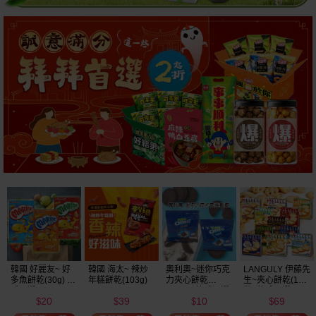
奧利奧~迷你巧克
LANGULY 伊藤先
旺旺~旺仔小饅頭
印尼 Gery~蘇打
力夾心餅乾
生~夾心餅乾(1盒
(餅乾)原味(30g)
餅乾(1包入) 厚醬
(20.4g) 款式可選
裝) 款式可選
起司／厚醬巧克
10
69
9
28
美式賣場熱銷
力／厚醬椰子／
$
$
$
$
厚醬抹茶 款式可