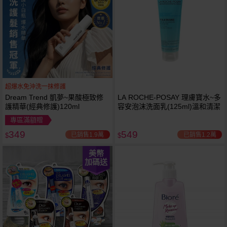
超爆水免沖洗一抹修護
Dream Trend 凱夢~果酸極致修
LA ROCHE-POSAY 理膚寶水~多
護精華(經典修護)120ml
容安泡沫洗面乳(125ml)溫和清潔
專區滿額贈
349
549
已銷售1.9萬
已銷售1.2萬
$
$
美幣
加碼送