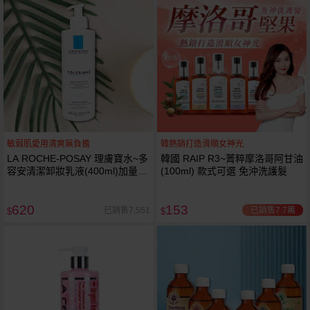
敏弱肌愛用清爽無負擔
韓熱銷打造滑順女神光
LA ROCHE-POSAY 理膚寶水~多
韓國 RAIP R3~菁粹摩洛哥阿甘油
容安清潔卸妝乳液(400ml)加量
(100ml) 款式可選 免沖洗護髮
卸妝乳液
620
153
已銷售7.7萬
已銷售7,551
$
$