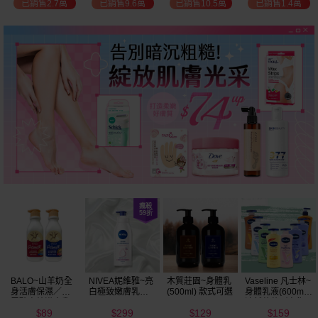
已銷售10.5萬
已銷售1.4萬
已銷售2.2萬
已銷售3.7萬
選
木質莊園~身體乳
Vaseline 凡士林~
hetras~飯店療癒
Heit Miro~牛奶柔
(500ml) 款式可選
身體乳液(600ml)
身體乳(1013ml)
皙/玫瑰粉嫩/馬油
清新蘆薈／密集
款式可選
Q彈/玻尿酸水潤
129
159
323
94
保濕鎖水／全方
乳液(400ml)
$
$
$
$