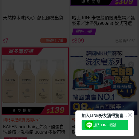
309
$
即 刻 開 搶
天然樟木球(6入) 顏色隨機出貨
哈比 KIN~卡碧絲頂級洗髮精／護
髮素／沐浴乳(900ml) 款式可選
限時下殺
7
309
已銷售1.7萬
已銷售5,061
$
$
買多賺好禮
139
$
即 刻 開 搶
加
入LINE好友獲得驚喜折扣!
網路票選滋養洗護No.1
韓國銷售第一天然品牌
加入 LINE 帳號
KAFEN acid hair亞希朵~酸蛋白
韓國 無瓊花~抗菌洗衣皂／女性
洗髮精／滋養霜 300ml 多款可選
貼身衣物去污皂／衣襪去污皂／
抹布去油汙家事皂／高彩漂白皂