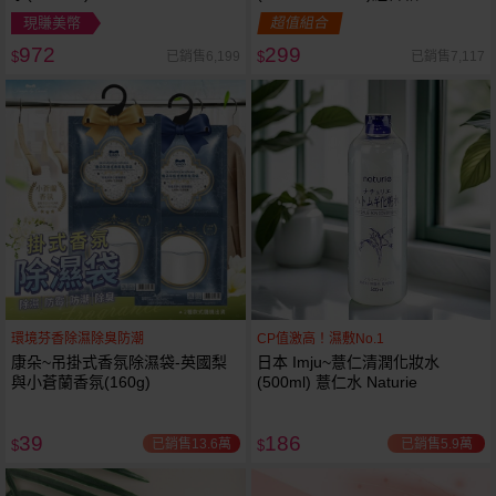
現賺美幣
超值組合
972
299
已銷售6,199
已銷售7,117
$
$
環境芬香除濕除臭防潮
CP值激高！濕敷No.1
康朵~吊掛式香氛除濕袋-英國梨
日本 Imju~薏仁清潤化妝水
與小蒼蘭香氛(160g)
(500ml) 薏仁水 Naturie
39
186
已銷售13.6萬
已銷售5.9萬
$
$