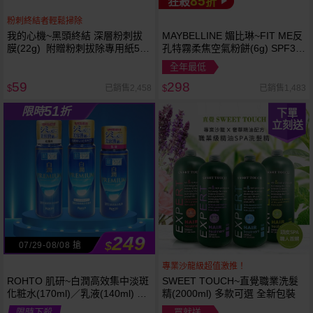
85
狂殺
折
粉刺終結者輕鬆掃除
我的心機~黑頭終結 深層粉刺拔
MAYBELLINE 媚比琳~FIT ME反
膜(22g) 附贈粉刺拔除專用紙50
孔特霧柔焦空氣粉餅(6g) SPF32
張
PA+++ 款式可選 空氣小圓餅
全年最低
59
298
已銷售2,458
已銷售1,483
$
$
51
限時
折
下單
立刻送
249
$
07/29-08/08 搶
專業沙龍級超值激推！
ROHTO 肌研~白潤高效集中淡斑
SWEET TOUCH~直覺職業洗髮
化粧水(170ml)／乳液(140ml) 款
精(2000ml) 多款可選 全新包裝
式可選
限時下殺
買就送