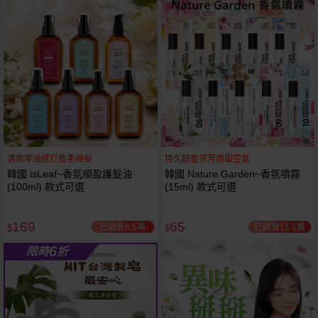
61
狂殺
折
清爽零油感打造柔順髮
持久餘香芬芳周圍空氣
韓國 isLeaf~香氛順盈護髮油
韓國 Nature Garden~香氛噴霧
(100ml) 款式可選
(15ml) 款式可選
169
65
已銷售6.5萬
已銷售11.1萬
$
$
6
限時
折