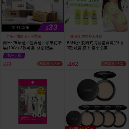
33
$
即 刻 開 搶
一皂多用肌膚溫和不緊繃
一抹清爽 香氣整天在線
南王~抹草皂／檀香皂／蘋果花語
BAN盼~旋轉式清新體香膏(73g)
皂(100g) 3款可選 沐浴肥皂
3款可選 腋下 夏季必備
限時下殺
下單
立刻送
33
162
已銷售14.6萬
已銷售3.5萬
$
$