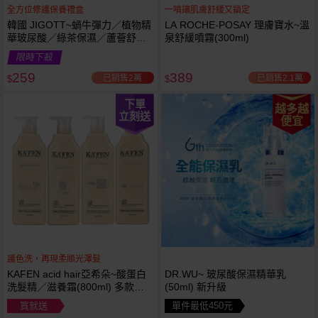
全方位修護保養禮盒
一噴讓肌膚舒緩又鎮定
韓國 JIGOTT~蝸牛彈力／植物精
LA ROCHE-POSAY 理膚寶水~溫
華玻尿酸／綠茶保濕／蘆薈舒緩
泉舒緩噴霧(300ml)
修復 禮盒(5件組) 款式可選 化妝
限時下殺
水+乳液+面霜
259
389
已銷售2萬
已銷售2.1萬
$
$
下單
越多越
立刻送
便宜
護色洗，再現柔順光澤髮
KAFEN acid hair亞希朵~酸蛋白
DR.WU~ 玻尿酸保濕精華乳
洗髮精／滋養霜(800ml) 多款可
(50ml) 新升級
選
買就送
單件最低450元