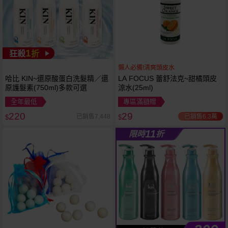
1
狂殺
折
懶人必備!清爽頭皮水
哈比 KIN~還原酸蛋白洗髮精／還
LA FOCUS 蕾舒法克~甜橘頭皮
原護髮素(750ml)多款可選
涼水(25ml)
全年最低
專區滿額贈
220
29
已銷售6.3萬
已銷售7,448
$
$
11
限時
折