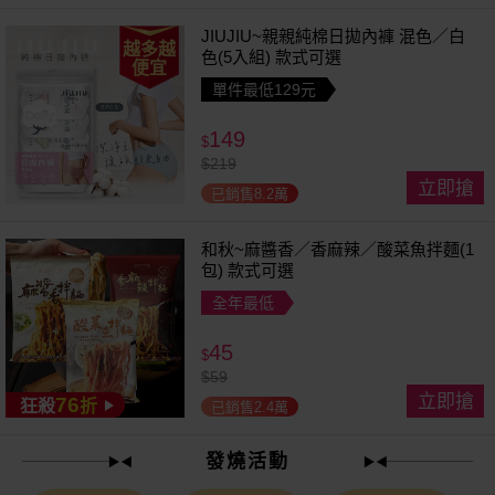
JIUJIU~親親純棉日拋內褲 混色／白
越多越
色(5入組) 款式可選
便宜
單件最低129元
149
$
$
219
立即搶
已銷售8.2萬
和秋~麻醬香／香麻辣／酸菜魚拌麵(1
包) 款式可選
全年最低
45
$
$
59
立即搶
76
狂殺
折
已銷售2.4萬
發燒活動