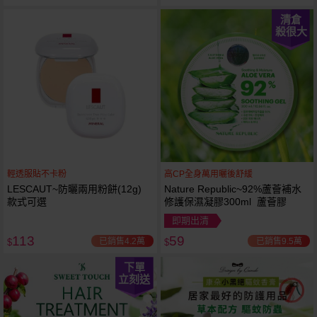
清倉
殺很大
輕透服貼不卡粉
高CP全身萬用曬後舒緩
LESCAUT~防曬兩用粉餅(12g)
Nature Republic~92%蘆薈補水
款式可選
修護保濕凝膠300ml 蘆薈膠
即期出清
113
59
已銷售4.2萬
已銷售9.5萬
$
$
下單
立刻送