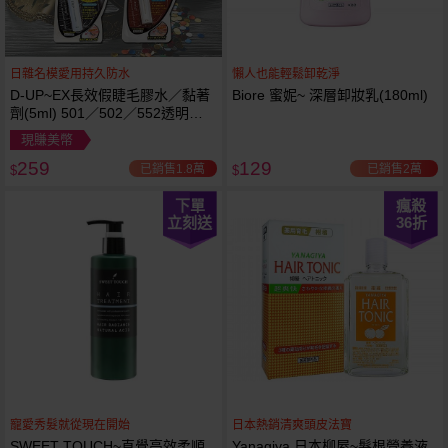
日雜名模愛用持久防水
懶人也能輕鬆卸乾淨
D-UP~EX長效假睫毛膠水／黏著
Biore 蜜妮~ 深層卸妝乳(180ml)
劑(5ml) 501／502／552透明／
553黑色／554咖啡色 款式可選
現賺美幣
259
129
已銷售1.8萬
已銷售2萬
$
$
下單
瘋殺
立刻送
36
折
寵愛秀髮就從現在開始
日本熱銷清爽頭皮法寶
SWEET TOUCH~直覺高效柔順
Yanagiya 日本柳屋~髮根營養液