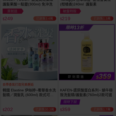
護髮果酸一點靈(300ml) 免沖洗
(柑橘香)240ml 護髮素
買就送
破盤特殺
249
219
已銷售3.4萬
已銷售1.3萬
$
$
13
限時
折
359
$
即 刻 開 搶
自帶香氣打造完美邂逅
韓國 Elastine 伊絲婷~奢華香水洗
KAFEN-還原酸蛋白系列~ 蝸牛極
髮精／潤髮乳 (600ml) 款式可選
致洗髮精/護髮素(760ml)2款可選
最新2024升級版
限時下殺
202
359
已銷售30.3萬
已銷售1.7萬
$
$