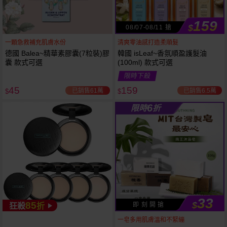
159
$
08/07-08/11 搶
一顆急救補充肌膚水份
清爽零油感打造柔順髮
德國 Balea~精華素膠囊(7粒裝)膠
韓國 isLeaf~香氛順盈護髮油
囊 款式可選
(100ml) 款式可選
限時下殺
45
159
已銷售61萬
已銷售6.5萬
$
$
6
限時
折
33
85
$
即 刻 開 搶
狂殺
折
53
限時
折
下單
立刻送
一皂多用肌膚溫和不緊繃