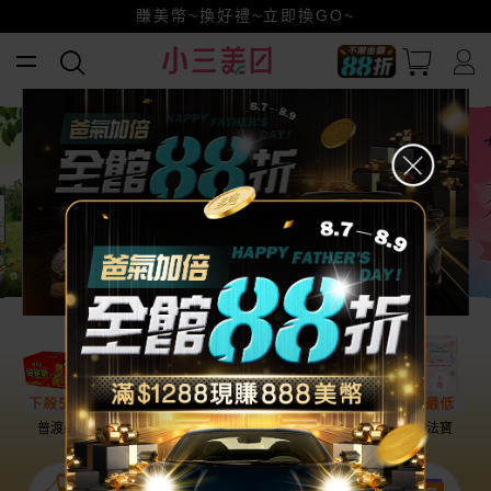
賺美幣~換好禮~立即換GO~
小三美日x全支付~美幣+全點折上折超划算
全館88折爸氣加倍！
普渡必備
話題保養
盛夏提案
雨天法寶