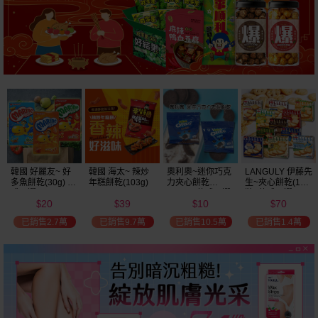
韓國 好麗友~ 好
韓國 海太~ 辣炒
奧利奧~迷你巧克
LANGULY 伊藤先
多魚餅乾(30g) 款
年糕餅乾(103g)
力夾心餅乾
生~夾心餅乾(1盒
式可選
(20.4g) 款式可選
裝) 款式可選
20
39
10
70
美式賣場熱銷
$
$
$
$
已銷售2.7萬
已銷售9.7萬
已銷售10.5萬
已銷售1.4萬