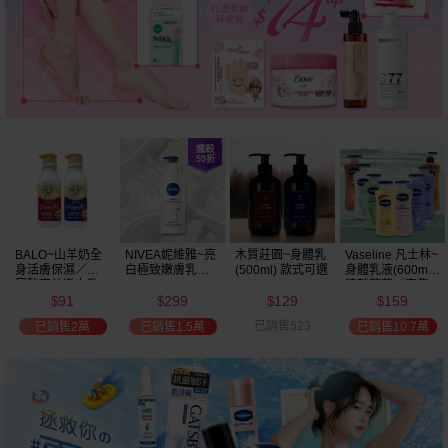
BALO~山羊奶全
NIVEA妮維雅~亮
木質莊園~身體乳
Vaseline 凡士林~
身活膚保濕／玻
白極致嫩膚乳液
(500ml) 款式可選
身體乳液(600ml)
尿酸高效嫩白乳
400ml
清新蘆薈／密集
91
299
129
159
液(550ml) 款式可
保濕鎖水／全方
$
$
$
$
選
位保濕鎖水／可
已銷售523
已銷售2萬
已銷售1.5萬
已銷售10.7萬
可油／薰衣草／
淨白透亮／杏仁
+E 款式可選