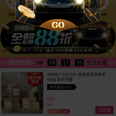
新品NEW
優惠神券
美幣回饋
降價搶購
限時秒殺
28
:
17
:
22
今日必搶
倒數
SWEET TOUCH~直覺保濕草本皂
越多越
(80g) 款式可選
便宜
單件最低29元
33
$
$
59
立即搶
已銷售7.1萬