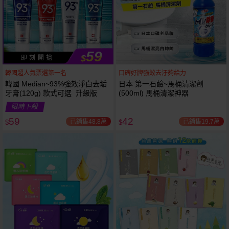
59
$
即 刻 開 搶
韓國超人氣票選第一名
口碑好牌強效去汙夠給力
韓國 Median~93%強效淨白去垢
日本 第一石鹼~馬桶清潔劑
牙膏(120g) 款式可選 升級版
(500ml) 馬桶清潔神器
限時下殺
59
42
已銷售48.8萬
已銷售19.7萬
$
$