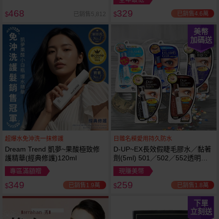
468
329
已銷售4.6萬
已銷售5,812
$
$
美幣
加碼送
超爆水免沖洗一抹修護
日雜名模愛用持久防水
Dream Trend 凱夢~果酸極致修
D-UP~EX長效假睫毛膠水／黏著
護精華(經典修護)120ml
劑(5ml) 501／502／552透明／
553黑色／554咖啡色 款式可選
專區滿額贈
現賺美幣
349
259
已銷售1.9萬
已銷售1.8萬
$
$
下單
立刻送