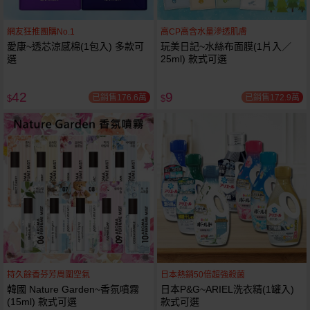
網友狂推團購No.1
高CP高含水量滲透肌膚
愛康~透芯涼感棉(1包入) 多款可
玩美日記~水絲布面膜(1片入／
選
25ml) 款式可選
42
9
已銷售176.6萬
已銷售172.9萬
$
$
持久餘香芬芳周圍空氣
日本熱銷50倍超強殺菌
韓國 Nature Garden~香氛噴霧
日本P&G~ARIEL洗衣精(1罐入)
(15ml) 款式可選
款式可選