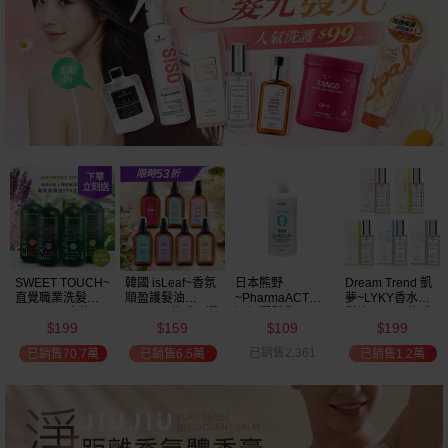
SWEET TOUCH~
韓國 isLeaf~香氛
日本熊野
Dream Trend 凱
直覺職業洗髮精
順盈護髮油
~PharmaACT無
夢~LYKY香水護
(2000ml) 多款可
(100ml) 款式可選
添加潤髮乳
髮油(50ml) 款式
199
159
109
199
選 全新包裝
(600ml)
可選
$
$
$
$
已銷售2,361
已銷售70.7萬
已銷售6.5萬
已銷售1.2萬