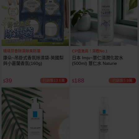
環境芬香除濕除臭防潮
CP值激高！濕敷No.1
康朵~吊掛式香氛除濕袋-英國梨
日本 Imju~薏仁清潤化妝水
與小蒼蘭香氛(160g)
(500ml) 薏仁水 Naturie
39
188
已銷售13.6萬
已銷售5.9萬
$
$