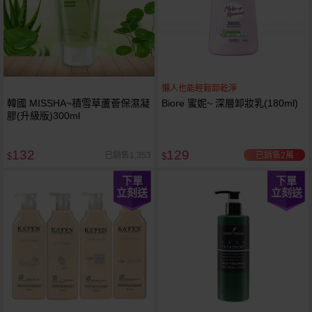
懶人也能輕鬆卸乾淨
韓國 MISSHA~積雪草蘆薈保濕凝
Biore 蜜妮~ 深層卸妝乳(180ml)
膠(升級版)300ml
132
129
已銷售2萬
已銷售1,353
$
$
下單
下單
立刻送
立刻送