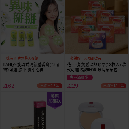
一抹清爽 香氣整天在線
一敷缓解一天眼部疲劳
BAN盼~旋轉式清新體香膏(73g)
花王~蒸氣感溫熱眼罩(12枚入) 款
3款可選 腋下 夏季必備
式可選 發熱眼罩 眼睛暖暖包
專區滿額贈
162
229
已銷售3.5萬
已銷售13.1萬
$
$
美幣
加碼送