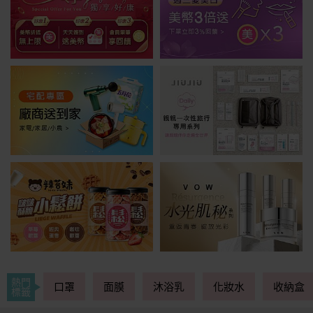
熱門
口罩
面膜
沐浴乳
化妝水
收納盒
標籤