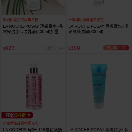
敏弱肌愛用清爽無負擔
一噴讓肌膚舒緩又鎮定
LA ROCHE-POSAY 理膚寶水~多
LA ROCHE-POSAY 理膚寶水~溫
容安清潔卸妝乳液(400ml)加量
泉舒緩噴霧(300ml)
卸妝乳液
626
389
已銷售2.1萬
已銷售7,564
$
$
34
狂殺
折
居家香氛護髮喚醒光彩
LA CODERS 珂妍~119櫻花嚴損
LA ROCHE-POSAY 理膚寶水~多