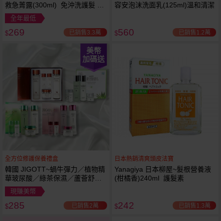
救急菁露(300ml) 免沖洗護髮 蕾
容安泡沫洗面乳(125ml)溫和清潔
舒法克
全年最低
269
560
已銷售3.3萬
已銷售1.2萬
$
$
美幣
加碼送
全方位修護保養禮盒
日本熱銷清爽頭皮法寶
韓國 JIGOTT~蝸牛彈力／植物精
Yanagiya 日本柳屋~髮根營養液
華玻尿酸／綠茶保濕／蘆薈舒緩
(柑橘香)240ml 護髮素
修復 禮盒(5件組) 款式可選 化妝
現賺美幣
水+乳液+面霜
285
242
已銷售2萬
已銷售1.3萬
$
$