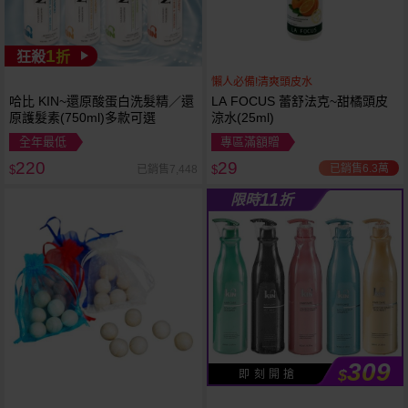
1
狂殺
折
懶人必備!清爽頭皮水
哈比 KIN~還原酸蛋白洗髮精／還
LA FOCUS 蕾舒法克~甜橘頭皮
原護髮素(750ml)多款可選
涼水(25ml)
全年最低
專區滿額贈
220
29
已銷售6.3萬
已銷售7,448
$
$
11
限時
折
309
$
即 刻 開 搶