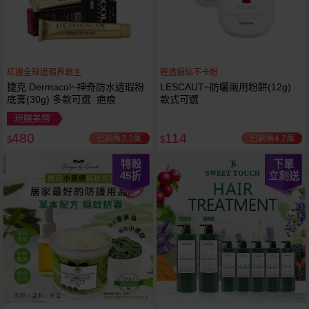
紅遍全球遮瑕界霸主
輕透服貼不卡粉
捷克 Dermacol~神奇防水遮瑕粉
LESCAUT~防曬兩用粉餅(12g)
底膏(30g) 多款可選 疤痕
款式可選
現賺美幣
480
114
已銷售3.3萬
已銷售4.2萬
$
$
特殺
下單
45
折
立刻送