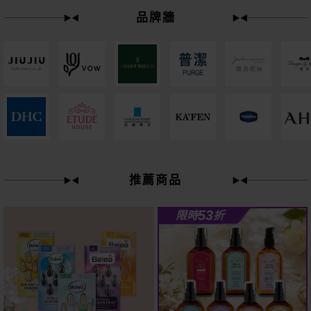
品牌牆
下單
立刻送
61
推薦商品
狂殺
折
53
限時
折