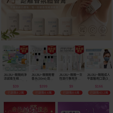
瘋殺
59
折
JIUJIU~親親純淨
JIUJIU~親親輕奢
JIUJIU~親親一次
JIUJIU~親親成人
涼感衛生棉
香水(30ml) 款式
性旅行專用牙刷(1
平面醫用口罩(30
(NEW)1包入 款式
可選 新款香味上
入) 款式可選
入)輕親系列 款式
39
399
9
166
可選
市/平替香水/大牌
可選 MD雙鋼印
$
$
$
$
香水/大牌平替
已銷售8.2萬
已銷售6.4萬
已銷售8.6萬
已銷售43.2萬