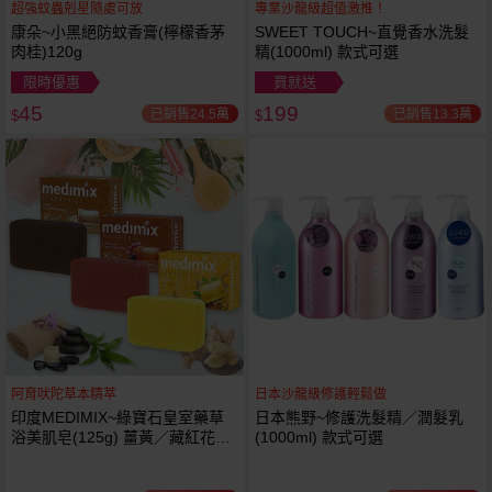
超強蚊蟲剋星隨處可放
專業沙龍級超值激推！
康朵~小黑絕防蚊香膏(檸檬香茅
SWEET TOUCH~直覺香水洗髮
肉桂)120g
精(1000ml) 款式可選
限時優惠
買就送
45
199
已銷售24.5萬
已銷售13.3萬
$
$
阿育吠陀草本精萃
日本沙龍級修護輕鬆做
印度MEDIMIX~綠寶石皇室藥草
日本熊野~修護洗髮精／潤髮乳
浴美肌皂(125g) 薑黃／藏紅花／
(1000ml) 款式可選
岩蘭草 款式可選