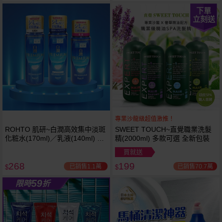
下單
立刻送
專業沙龍級超值激推！
ROHTO 肌研~白潤高效集中淡斑
SWEET TOUCH~直覺職業洗髮
越多越
越多越
化粧水(170ml)／乳液(140ml) 款
精(2000ml) 多款可選 全新包裝
便宜
便宜
式可選
買就送
268
199
已銷售1.1萬
已銷售70.7萬
$
$
59
限時
折