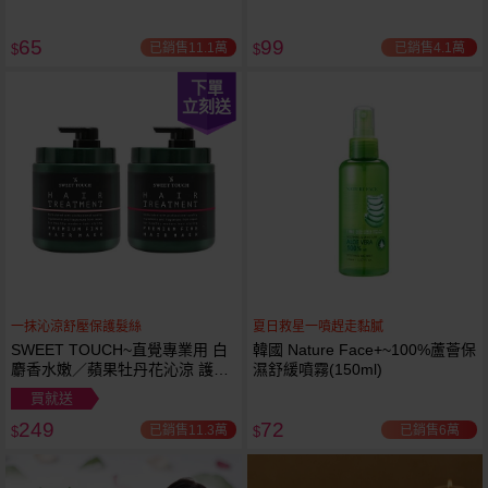
65
99
已銷售11.1萬
已銷售4.1萬
$
$
下單
立刻送
一抹沁涼舒壓保護髮絲
夏日救星一噴趕走黏膩
SWEET TOUCH~直覺專業用 白
韓國 Nature Face+~100%蘆薈保
麝香水嫩／蘋果牡丹花沁涼 護髮
濕舒緩噴霧(150ml)
膜(1000ml) 款式可選 全新包裝
買就送
249
72
已銷售11.3萬
已銷售6萬
$
$