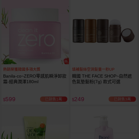
熱銷榮獲韓國多項大獎
填補髮絲空洞髮量一秒UP
Banila-co~ZERO零感肌瞬淨卸妝
韓國 THE FACE SHOP~自然遮
霜-經典潤澤180ml
色氣墊髮粉(7g) 款式可選
599
249
已銷售1萬
已銷售3萬
$
$