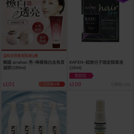
溫和去除重現肌膚Q嫩
韓國 arrahan 秀~檸檬煥白去角質
KAFEN~超微分子頭皮精華液
凝膠(180ml)
(15ml)
買就送
101
109
已銷售4萬
已銷售2,041
$
$