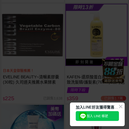
13
限時
折
359
$
即 刻 開 搶
日本天皇御醫推薦！
EVELINE BEAUTY~清暢素膠囊
KAFEN-還原酸蛋白系列~ 蝸牛極
(30粒) 久司道夫推薦水果酵素
致洗髮精/護髮素(760ml)2款可選
限時下殺
225
359
已銷售1.7萬
已銷售3,638
$
$
加
入LINE好友獲得驚喜折扣!
美幣
加碼送
加入 LINE 帳號