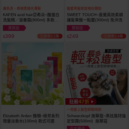
護色洗，再現柔順光澤髮
寵愛秀髮就從現在開始
KAFEN acid hair亞希朵~酸蛋白
SWEET TOUCH~直覺高效柔順
洗髮精／滋養霜(800ml) 多款可
護髮果酸一點靈(300ml) 免沖洗
選
買就送
買就送
399
249
已銷售5.2萬
已銷售3.4萬
$
$
47
狂殺
折
一用愛上髮型師御用款
Elizabeth Arden 雅頓~綠茶系列
Schwarzkopf 施華蔻~黑炫風特強
限量淡香水(100ml) 款式可選
定型霧(500ml) 施華寇
全年最低