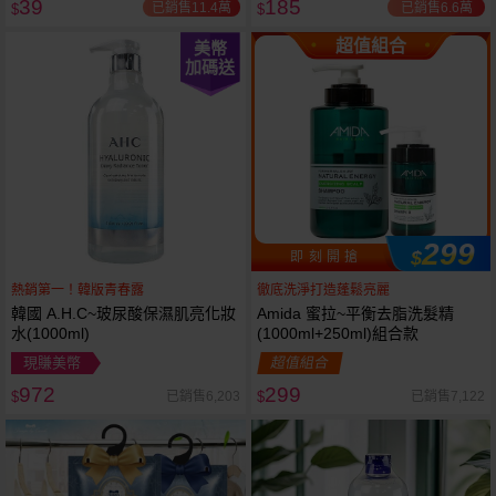
39
185
已銷售11.4萬
已銷售6.6萬
$
$
超值組合
美幣
加碼送
299
$
即 刻 開 搶
熱銷第一！韓版青春露
徹底洗淨打造蓬鬆亮麗
韓國 A.H.C~玻尿酸保濕肌亮化妝
Amida 蜜拉~平衡去脂洗髮精
水(1000ml)
(1000ml+250ml)組合款
現賺美幣
超值組合
972
299
已銷售6,203
已銷售7,122
$
$