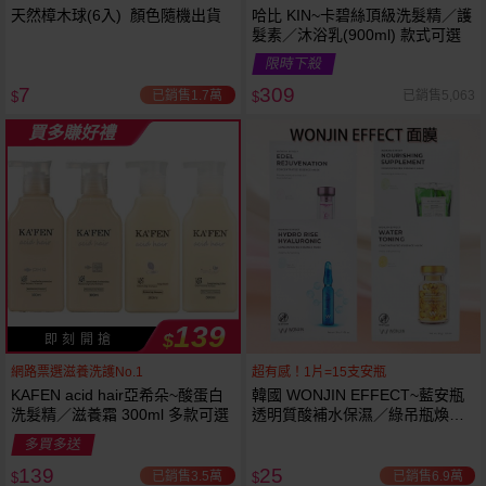
天然樟木球(6入) 顏色隨機出貨
哈比 KIN~卡碧絲頂級洗髮精／護
髮素／沐浴乳(900ml) 款式可選
限時下殺
7
309
已銷售1.7萬
已銷售5,063
$
$
買多賺好禮
139
$
即 刻 開 搶
網路票選滋養洗護No.1
超有感！1片=15支安瓶
KAFEN acid hair亞希朵~酸蛋白
韓國 WONJIN EFFECT~藍安瓶
洗髮精／滋養霜 300ml 多款可選
透明質酸補水保濕／綠吊瓶煥顏
滋養／煥彩雪絨花／黃金膠囊水
多買多送
嫩 面膜(單片入) 30g款式可選
139
25
已銷售3.5萬
已銷售6.9萬
$
$