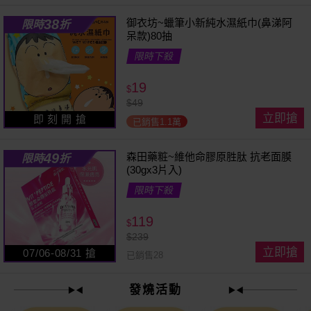
38
御衣坊~蠟筆小新純水濕紙巾(鼻涕阿
限時
折
呆款)80抽
限時下殺
19
$
$
49
立即搶
即 刻 開 搶
已銷售1.1萬
49
森田藥粧~維他命膠原胜肽 抗老面膜
限時
折
(30gx3片入)
限時下殺
119
$
$
239
立即搶
07/06-08/31 搶
已銷售28
發燒活動