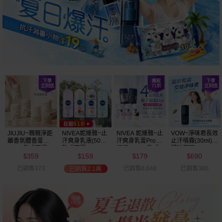
JIUJIU~親親淨距
NIVEA妮維雅~止
NIVEA 妮維雅~止
VOW~淨味君長效
離香氛體香膏
汗爽身乳液(50ml)
汗爽身乳膏Pro升
止汗噴霧(30ml)
(35g) 款式可選
款式可選
級版(50ml) 款式
體味管理
359
159
179
690
可選
$
$
$
$
已銷售373
已銷售6,648
已銷售380
已銷售2.1萬