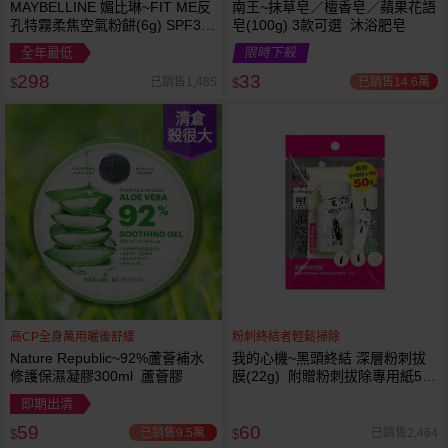
MAYBELLINE 媚比琳~FIT ME反
南王~抹草皂／檀香皂／蘋果花語
孔特霧柔焦空氣粉餅(6g) SPF32
皂(100g) 3款可選 沐浴肥皂
PA+++ 款式可選 空氣小圓餅
全年最低
限時下殺
298
33
已銷售14.6萬
已銷售1,485
$
$
清倉
殺很大
高CP全身萬用曬後舒緩
粉刺終結者輕鬆掃除
Nature Republic~92%蘆薈補水
我的心機~黑頭終結 深層粉刺拔
修護保濕凝膠300ml 蘆薈膠
膜(22g) 附贈粉刺拔除專用紙50
張
即期出清
59
60
已銷售9.5萬
已銷售2,464
$
$