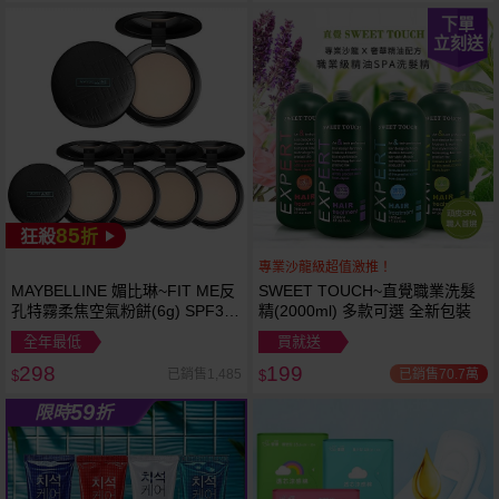
下單
立刻送
85
狂殺
折
專業沙龍級超值激推！
MAYBELLINE 媚比琳~FIT ME反
SWEET TOUCH~直覺職業洗髮
越多越
越多越
孔特霧柔焦空氣粉餅(6g) SPF32
精(2000ml) 多款可選 全新包裝
便宜
便宜
PA+++ 款式可選 空氣小圓餅
全年最低
買就送
298
199
已銷售70.7萬
已銷售1,485
$
$
59
限時
折