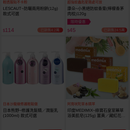
輕透服貼不卡粉
超強蚊蟲剋星隨處可放
LESCAUT~防曬兩用粉餅(12g)
康朵~小黑絕防蚊香膏(檸檬香茅
款式可選
肉桂)120g
限時優惠
114
45
已銷售4.2萬
已銷售24.5萬
$
$
日本沙龍級修護輕鬆做
阿育吠陀草本精萃
日本熊野~修護洗髮精／潤髮乳
印度MEDIMIX~綠寶石皇室藥草
(1000ml) 款式可選
浴美肌皂(125g) 薑黃／藏紅花／
岩蘭草 款式可選