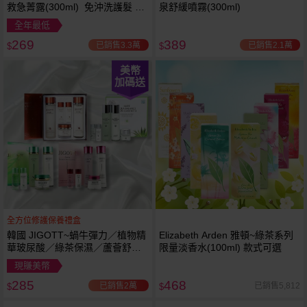
救急菁露(300ml) 免沖洗護髮 蕾
泉舒緩噴霧(300ml)
舒法克
全年最低
269
389
已銷售3.3萬
已銷售2.1萬
$
$
美幣
加碼送
全方位修護保養禮盒
韓國 JIGOTT~蝸牛彈力／植物精
Elizabeth Arden 雅頓~綠茶系列
華玻尿酸／綠茶保濕／蘆薈舒緩
限量淡香水(100ml) 款式可選
修復 禮盒(5件組) 款式可選 化妝
現賺美幣
水+乳液+面霜
285
468
已銷售2萬
已銷售5,812
$
$