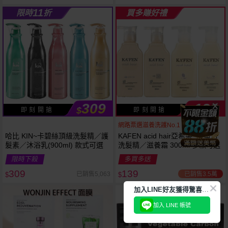
11
限時
折
買多賺好禮
309
139
$
$
即 刻 開 搶
即 刻 開 搶
網路票選滋養洗護No.1
哈比 KIN~卡碧絲頂級洗髮精／護
KAFEN acid hair亞希朵~酸蛋白
髮素／沐浴乳(900ml) 款式可選
洗髮精／滋養霜 300ml 多款可選
限時下殺
多買多送
309
139
已銷售3.5萬
已銷售5,063
$
$
加
入LINE好友獲得驚喜折扣!
加入 LINE 帳號