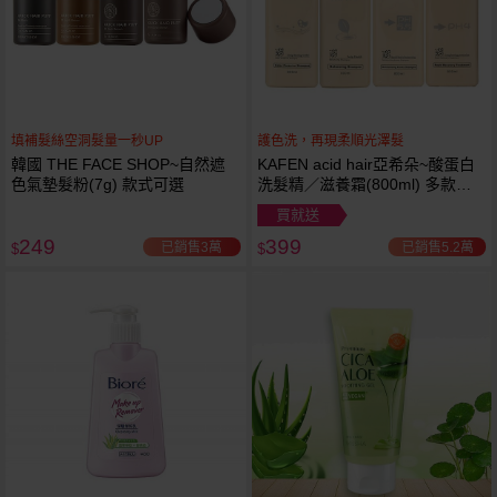
填補髮絲空洞髮量一秒UP
護色洗，再現柔順光澤髮
韓國 THE FACE SHOP~自然遮
KAFEN acid hair亞希朵~酸蛋白
色氣墊髮粉(7g) 款式可選
洗髮精／滋養霜(800ml) 多款可
選
買就送
249
399
已銷售3萬
已銷售5.2萬
$
$