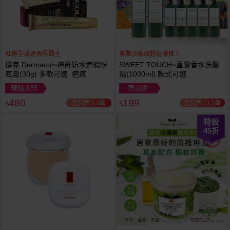
紅遍全球遮瑕界霸主
專業沙龍級超值激推！
捷克 Dermacol~神奇防水遮瑕粉
SWEET TOUCH~直覺香水洗髮
底膏(30g) 多款可選 疤痕
精(1000ml) 款式可選
現賺美幣
買就送
480
199
已銷售3.3萬
已銷售13.3萬
$
$
特殺
45
折