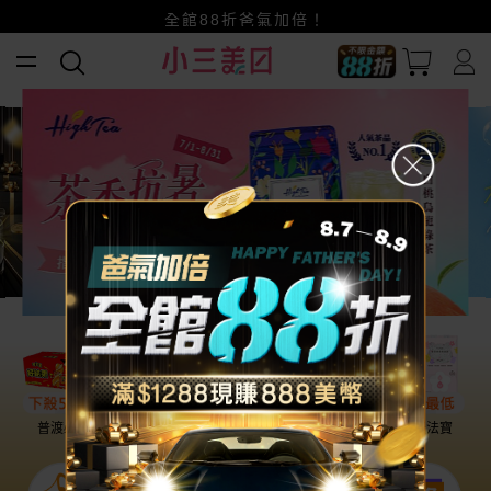
賺美幣~換好禮~立即換GO~
小三美日x全支付~美幣+全點折上折超划算
全館88折爸氣加倍！
普渡必備
話題保養
盛夏提案
雨天法寶