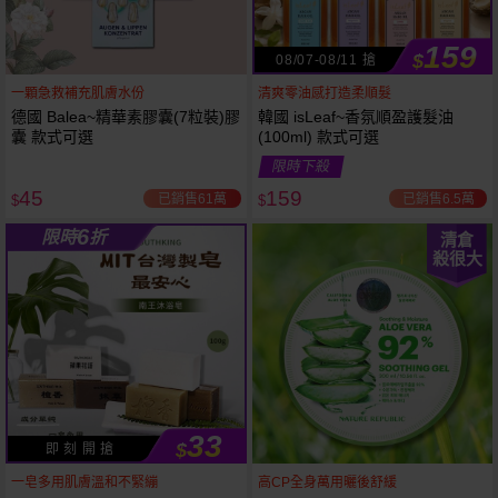
159
$
08/07-08/11 搶
一顆急救補充肌膚水份
清爽零油感打造柔順髮
德國 Balea~精華素膠囊(7粒裝)膠
韓國 isLeaf~香氛順盈護髮油
囊 款式可選
(100ml) 款式可選
限時下殺
45
159
已銷售61萬
已銷售6.5萬
$
$
6
限時
折
清倉
殺很大
33
$
即 刻 開 搶
53
限時
折
下單
立刻送
一皂多用肌膚溫和不緊繃
高CP全身萬用曬後舒緩