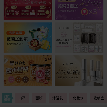
熱門
口罩
面膜
沐浴乳
化妝水
收納盒
標籤