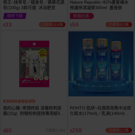
南王~抹草皂／檀香皂／蘋果花語
Nature Republic~92%蘆薈補水
皂(100g) 3款可選 沐浴肥皂
修護保濕凝膠300ml 蘆薈膠
限時下殺
即期出清
33
59
已銷售14.6萬
已銷售9.5萬
$
$
粉刺終結者輕鬆掃除
我的心機~黑頭終結 深層粉刺拔
ROHTO 肌研~白潤高效集中淡斑
膜(22g) 附贈粉刺拔除專用紙50
化粧水(170ml)／乳液(140ml) 款
張
式可選
60
268
已銷售1.1萬
已銷售2,464
$
$