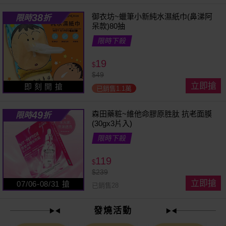
38
御衣坊~蠟筆小新純水濕紙巾(鼻涕阿
限時
折
呆款)80抽
限時下殺
19
$
$
49
立即搶
即 刻 開 搶
已銷售1.1萬
49
森田藥粧~維他命膠原胜肽 抗老面膜
限時
折
(30gx3片入)
限時下殺
119
$
$
239
立即搶
07/06-08/31 搶
已銷售28
發燒活動