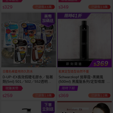
329
349
已銷售4.6萬
已銷售1.9萬
$
$
41
限時
折
美幣
加碼送
369
$
即 刻 開 搶
日雜名模愛用持久防水
乾爽定型造型自然不僵
D-UP~EX長效假睫毛膠水／黏著
Schwarzkopf 施華蔻~黑颶風
劑(5ml) 501／502／552透明／
(500ml) 黑魔髮系列/定型噴霧 施
553黑色／554咖啡色 款式可選
華寇
現賺美幣
限時下殺
259
369
已銷售1.8萬
已銷售1.2萬
$
$
下單
立刻送