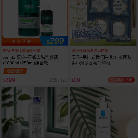
299
$
即 刻 開 搶
徹底洗淨打造蓬鬆亮麗
環境芬香除濕除臭防潮
Amida 蜜拉~平衡去脂洗髮精
康朵~吊掛式香氛除濕袋-英國梨
(1000ml+250ml)組合款
與小蒼蘭香氛(160g)
超值組合
299
39
已銷售13.6萬
已銷售7,122
$
$