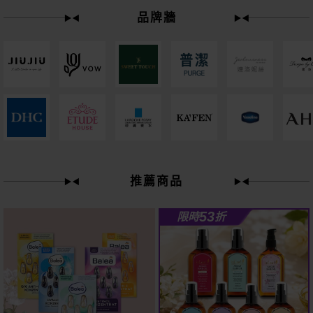
品牌牆
下單
立刻送
61
推薦商品
狂殺
折
53
限時
折