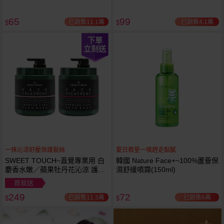
65
99
已銷售11.1萬
已銷售4.1萬
$
$
下單
立刻送
一抹沁涼舒壓保護髮絲
夏日救星一噴趕走黏膩
SWEET TOUCH~直覺專業用 白
韓國 Nature Face+~100%蘆薈保
麝香水嫩／蘋果牡丹花沁涼 護髮
濕舒緩噴霧(150ml)
膜(1000ml) 款式可選 全新包裝
買就送
249
72
已銷售11.3萬
已銷售6萬
$
$