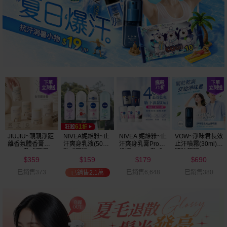
JIUJIU~親親淨距
NIVEA妮維雅~止
NIVEA 妮維雅~止
VOW~淨味君長效
離香氛體香膏
汗爽身乳液(50ml)
汗爽身乳膏Pro升
止汗噴霧(30ml)
(35g) 款式可選
款式可選
級版(50ml) 款式
體味管理
359
159
179
690
可選
$
$
$
$
已銷售373
已銷售6,648
已銷售380
已銷售2.1萬