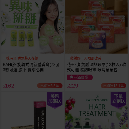
一抹清爽 香氣整天在線
一敷缓解一天眼部疲劳
BAN盼~旋轉式清新體香膏(73g)
花王~蒸氣感溫熱眼罩(12枚入) 款
3款可選 腋下 夏季必備
式可選 發熱眼罩 眼睛暖暖包
專區滿額贈
162
229
已銷售3.5萬
已銷售13.1萬
$
$
美幣
下單
加碼送
立刻送