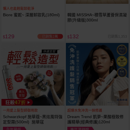
懶人也能輕鬆卸乾淨
Biore 蜜妮~ 深層卸妝乳(180ml)
韓國 MISSHA~積雪草蘆薈保濕凝
膠(升級版)300ml
129
132
已銷售2萬
已銷售1,353
$
$
47
狂殺
折
一用愛上髮型師御用款
超爆水免沖洗一抹修護
Schwarzkopf 施華蔻~黑炫風特強
Dream Trend 凱夢~果酸極致修
定型霧(500ml) 施華寇
護精華(經典修護)120ml
全年最低
專區滿額贈