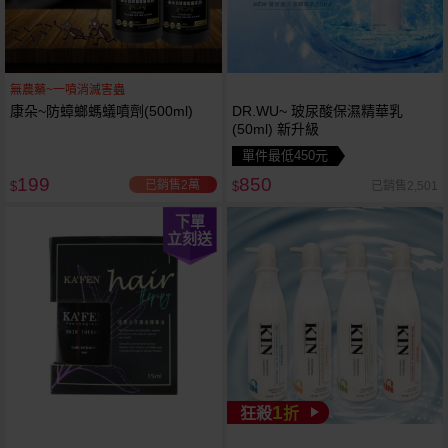
無農藥~一噴消滅害蟲
康朵~防蟑螂螞蟻噴劑(500ml)
DR.WU~ 玻尿酸保濕精華乳
(50ml) 新升級
單件最低450元
199
850
已銷售2萬
已銷售2,501
$
$
下單
立刻送
1
狂殺
折