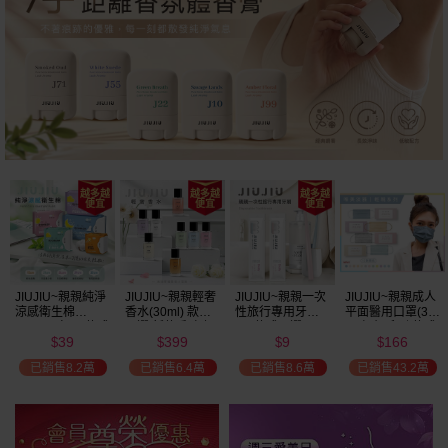
瘋殺
59
折
JIUJIU~親親純淨
JIUJIU~親親輕奢
JIUJIU~親親一次
JIUJIU~親親成人
涼感衛生棉
香水(30ml) 款式
性旅行專用牙刷(1
平面醫用口罩(30
(NEW)1包入 款式
可選 新款香味上
入) 款式可選
入)輕親系列 款式
39
399
9
166
可選
市/平替香水/大牌
可選 MD雙鋼印
$
$
$
$
香水/大牌平替
已銷售8.2萬
已銷售6.4萬
已銷售8.6萬
已銷售43.2萬