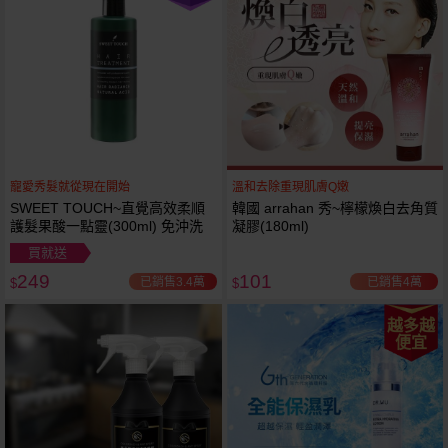
寵愛秀髮就從現在開始
溫和去除重現肌膚Q嫩
SWEET TOUCH~直覺高效柔順
韓國 arrahan 秀~檸檬煥白去角質
護髮果酸一點靈(300ml) 免沖洗
凝膠(180ml)
買就送
249
101
已銷售3.4萬
已銷售4萬
$
$
越多越
便宜