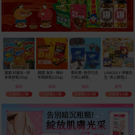
韓國 好麗友~ 好
韓國 海太~ 辣炒
奧利奧~迷你巧克
LANGULY 伊藤先
多魚餅乾(30g) 款
年糕餅乾(103g)
力夾心餅乾
生~夾心餅乾(1盒
式可選
(20.4g) 款式可選
裝) 款式可選
20
39
10
70
美式賣場熱銷
$
$
$
$
已銷售2.7萬
已銷售9.7萬
已銷售10.5萬
已銷售1.4萬