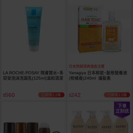
日本熱銷清爽頭皮法寶
LA ROCHE-POSAY 理膚寶水~多
Yanagiya 日本柳屋~髮根營養液
容安泡沫洗面乳(125ml)溫和清潔
(柑橘香)240ml 護髮素
560
242
已銷售1.2萬
已銷售1.3萬
$
$
下單
立刻送