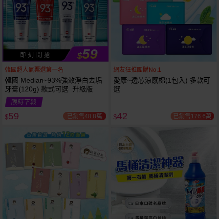
59
$
即 刻 開 搶
韓國超人氣票選第一名
網友狂推團購No.1
韓國 Median~93%強效淨白去垢
愛康~透芯涼感棉(1包入) 多款可
牙膏(120g) 款式可選 升級版
選
限時下殺
59
42
已銷售48.8萬
已銷售176.6萬
$
$