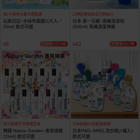
高CP高含水量滲透肌膚
口碑好牌強效去汙夠給力
玩美日記~水絲布面膜(1片入／
日本 第一石鹼~馬桶清潔劑
25ml) 款式可選
(500ml) 馬桶清潔神器
9
42
已銷售172.9萬
已銷售19.7萬
$
$
持久餘香芬芳周圍空氣
日本熱銷50倍超強殺菌
韓國 Nature Garden~香氛噴霧
日本P&G~ARIEL洗衣精(1罐入)
(15ml) 款式可選
款式可選