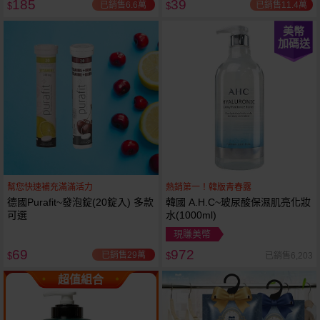
185
39
已銷售6.6萬
已銷售11.4萬
$
$
美幣
加碼送
幫您快速補充滿滿活力
熱銷第一！韓版青春露
德國Purafit~發泡錠(20錠入) 多款
韓國 A.H.C~玻尿酸保濕肌亮化妝
可選
水(1000ml)
現賺美幣
69
972
已銷售29萬
已銷售6,203
$
$
超值組合