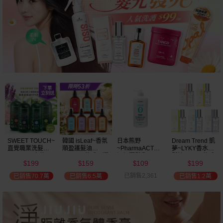
SWEET TOUCH~
韓國 isLeaf~香氛
日本熊野
Dream Trend 凱
直覺職業洗髮精
順盈護髮油
~PharmaACT無
夢~LYKY香水護
(2000ml) 多款可
(100ml) 款式可選
添加潤髮乳
髮油(50ml) 款式
199
159
109
199
選 全新包裝
(600ml)
可選
$
$
$
$
已銷售2,361
已銷售70.7萬
已銷售6.5萬
已銷售1.2萬