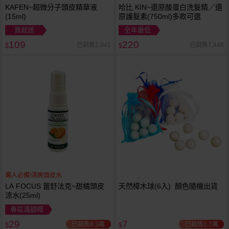
KAFEN~超微分子頭皮精華液
哈比 KIN~還原酸蛋白洗髮精／還
(15ml)
原護髮素(750ml)多款可選
買就送
全年最低
109
220
已銷售2,041
已銷售7,448
$
$
懶人必備!清爽頭皮水
LA FOCUS 蕾舒法克~甜橘頭皮
天然樟木球(6入) 顏色隨機出貨
涼水(25ml)
專區滿額贈
29
7
已銷售6.3萬
已銷售1.7萬
$
$