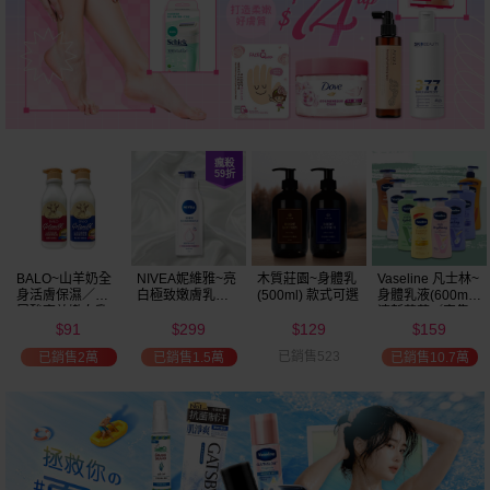
BALO~山羊奶全
NIVEA妮維雅~亮
木質莊園~身體乳
Vaseline 凡士林~
身活膚保濕／玻
白極致嫩膚乳液
(500ml) 款式可選
身體乳液(600ml)
尿酸高效嫩白乳
400ml
清新蘆薈／密集
91
299
129
159
液(550ml) 款式可
保濕鎖水／全方
$
$
$
$
選
位保濕鎖水／可
已銷售523
已銷售2萬
已銷售1.5萬
已銷售10.7萬
可油／薰衣草／
淨白透亮／杏仁
+E 款式可選