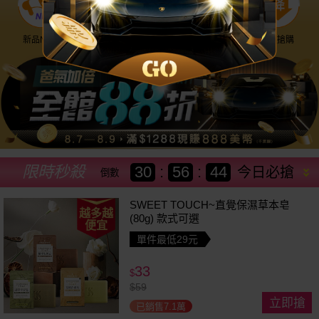
新品NEW
優惠神券
美幣回饋
降價搶購
限時秒殺
30
:
56
:
41
今日必搶
倒數
SWEET TOUCH~直覺保濕草本皂
越多越
(80g) 款式可選
便宜
單件最低29元
33
$
$
59
立即搶
已銷售7.1萬