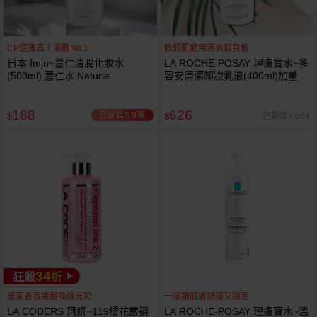
CP值激高！濕敷No.1
敏弱肌愛用清爽無負擔
日本 Imju~薏仁清潤化妝水
LA ROCHE-POSAY 理膚寶水~多
(500ml) 薏仁水 Naturie
容安清潔卸妝乳液(400ml)加量
卸妝乳液
188
626
已銷售5.9萬
已銷售7,564
$
$
34
狂殺
折
居家香氛護髮喚醒光彩
一噴讓肌膚舒緩又鎮定
LA CODERS 珂妍~119櫻花嚴損
LA ROCHE-POSAY 理膚寶水~溫