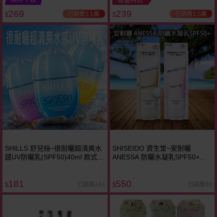
269
239
已銷售1.1萬
已銷售1.5萬
$
$
SHILLS 舒兒絲~很耐曬超清爽水
SHISEIDO 資生堂~安耐曬
感UV防曬乳(SPF50)40ml 款式可
ANESSA 防曬水凝乳SPF50+
選
(90g) 海洋友善 款式可選
181
550
已銷售244
已銷售69
$
$