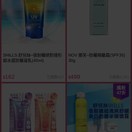
SHILLS 舒兒絲~很耐曬絕對隱形
NOV 娜芙~防曬隔離霜(SPF35)
超水感防曬凝乳(40ml)
30g
162
499
已銷售337
已銷售2,241
$
$
瘋殺
47
折