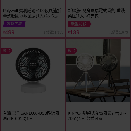
Polywell 寶利威爾~100段風速折
新鱷魚~隨身風扇電蚊香劑(重裝
疊式數顯冰敷風扇(1入) 冰冷扇
藥匣)1入 補充包
冰涼扇 款式可選
限時下殺
破盤特殺
499
139
已銷售1,353
已銷售1,673
$
$
廠出
廠出
台灣三洋 SANLUX~USB酷涼風
KINYO~腳架式充電風扇7吋(UF-
扇(EF-601D)1入
7051)1入 款式可選