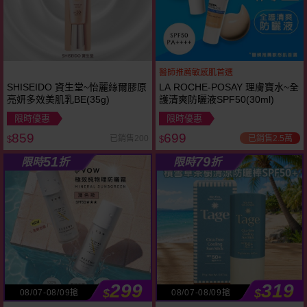
醫師推薦敏感肌首選
SHISEIDO 資生堂~怡麗絲爾膠原
LA ROCHE-POSAY 理膚寶水~全
亮妍多效美肌乳BE(35g)
護清爽防曬液SPF50(30ml)
限時優惠
限時優惠
859
699
已銷售2.5萬
已銷售200
$
$
51
79
限時
折
限時
折
299
319
$
$
08/07-08/09搶
08/07-08/09搶