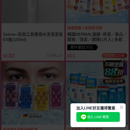
韓國面膜人氣銷售冠軍
Solone~彩妝工具專用水洗清潔液
韓國DERMAL面膜~保濕／美白／
EX版(100ml)
緊緻／清潔／調理(1片入) 多款可
選 ~人氣冠軍
單件最低10元
132
11
已銷售121萬
已銷售228
$
$
瘋殺
29
折
加
入LINE好友獲得驚喜折扣!
加入 LINE 帳號
高效鎖水深度滋養肌膚
日本熱賣小資保養首選