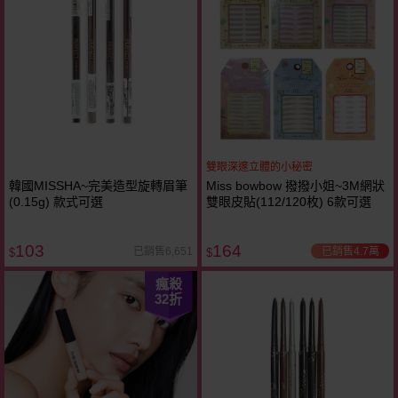
雙眼深邃立體的小秘密
韓國MISSHA~完美造型旋轉眉筆
Miss bowbow 撥撥小姐~3M網狀
(0.15g) 款式可選
雙眼皮貼(112/120枚) 6款可選
103
164
已銷售4.7萬
已銷售6,651
$
$
瘋殺
32
折