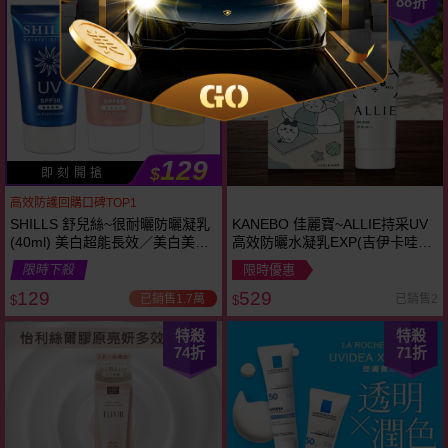
88
折
NEW
129
$
即 刻 開 搶
高效防護回購口碑TOP1
SHILLS 舒兒絲~很耐曬防曬凝乳
KANEBO 佳麗寶~ALLIE持采UV
(40ml) 美白超能長效／美白美肌
高效防曬水凝乳EXP(吉伊卡哇限
柔護／清透水潤 款式可選
定包裝)SPF50+ PA++++(90g)
限時下殺
限時優惠
129
529
已銷售1.7萬
已銷售2
$
$
特殺
特殺
74
折
71
折