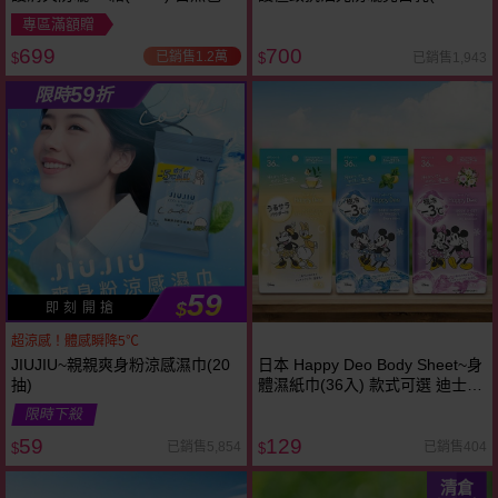
健康色／粉嫩色
太空科技防曬
專區滿額贈
699
700
已銷售1.2萬
已銷售1,943
$
$
59
限時
折
59
$
即 刻 開 搶
超涼感！體感瞬降5℃
JIUJIU~親親爽身粉涼感濕巾(20
日本 Happy Deo Body Sheet~身
抽)
體濕紙巾(36入) 款式可選 迪士尼
限定包裝．限量上市！
限時下殺
59
129
已銷售5,854
已銷售404
$
$
清倉