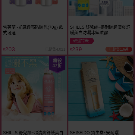
雪芙蘭~光感透亮防曬乳(70g) 款
SHILLS 舒兒絲~很耐曬超清爽舒
式可選
緩美白防曬冰鎮噴霧
(SPF50)180ml
破盤特殺
203
239
已銷售1.6萬
已銷售4,021
$
$
瘋殺
47
折
SHILLS 舒兒絲~超清爽舒緩美白
SHISEIDO 資生堂~安耐曬