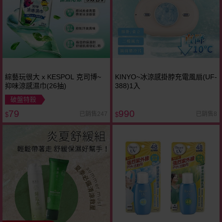
綜藝玩很大 x KESPOL 克司博~
KINYO~冰涼感掛脖充電風扇(UF-
抑味涼感濕巾(26抽)
388)1入
破盤特殺
79
990
已銷售247
已銷售8
$
$