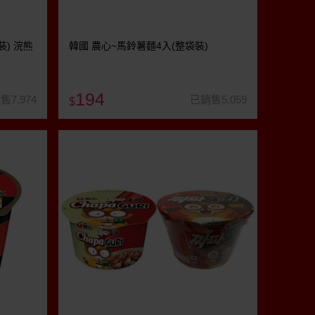
裝) 浣熊
韓國 農心~馬鈴薯麵4入(整袋裝)
194
售7,974
已銷售5,059
$