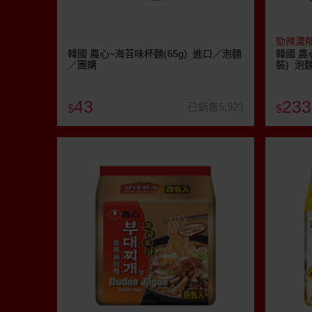
勁辣濃
韓國 農心~海苔味杯麵(65g) 進口／泡麵
韓國 農
／團購
裝) 泡
43
233
已銷售5,923
$
$