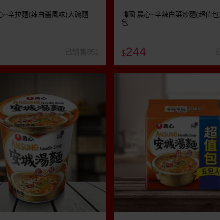
心~辛拉麵(辣白醬風味)大碗麵
韓國 農心~辛辣白菜炒麵(超值包)1
包
244
已銷售851
$