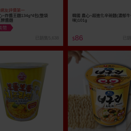
味網友評價第一
心~炸醬王麵134g*4包(整袋
韓國 農心~超進化辛碗麵(濃郁
王醡醬麵
味)101g
美幣
86
已銷售5,638
已銷
$