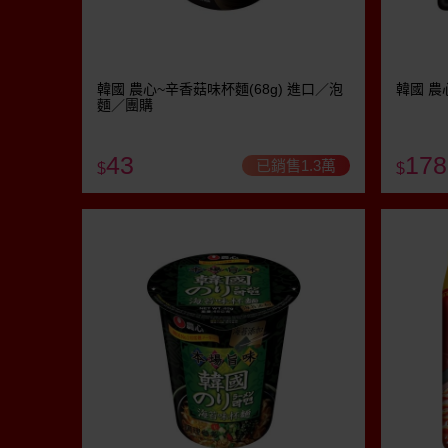
韓國 農心~辛香菇味杯麵(68g) 進口／泡
韓國 農
麵／團購
43
178
已銷售1.3萬
$
$