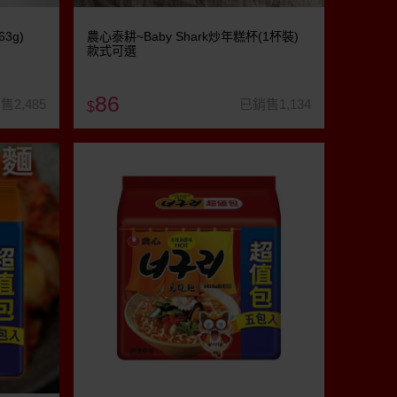
3g)
農心泰耕~Baby Shark炒年糕杯(1杯裝)
款式可選
86
售2,485
已銷售1,134
$