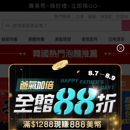
賺美幣~換好禮~立即換GO~
熱門搜尋：
口罩
面膜
沐浴乳
化妝水
小三美日x全支付~美幣+全點折上折超划算
全館88折爸氣加倍！
臉部保養
美體保養
美髮造型
香氛配件
日用清潔
韓國熱門泡麵推薦