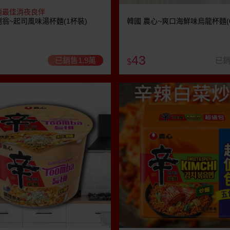
銷最佳消夜良伴
翁~起司風味湯杯麵(1杯裝)
韓國 農心~爽口海鮮味烏龍杯麵(6
43
已銷售1.9萬
已銷
$