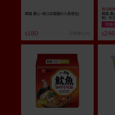
香Q夠
韓國 農心~爽口烏龍麵(5入超值包)
韓國 農
裝) 炸
現賺
180
246
已銷售5,141
$
$