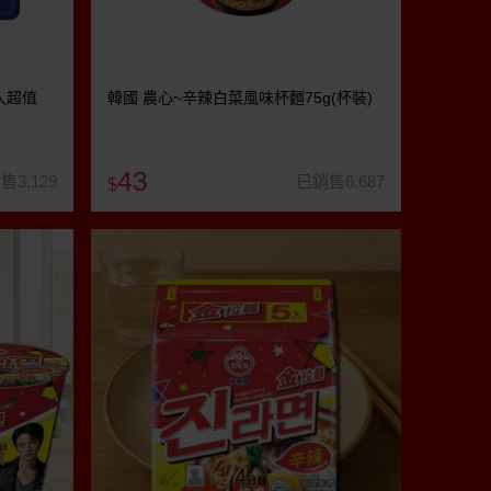
入超值
韓國 農心~辛辣白菜風味杯麵75g(杯裝)
43
售3,129
已銷售6,687
$