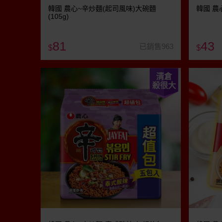
韓國 農心~辛炒麵(起司風味)大碗麵
韓國 農
(105g)
81
43
已銷售963
$
$
清倉
殺很大