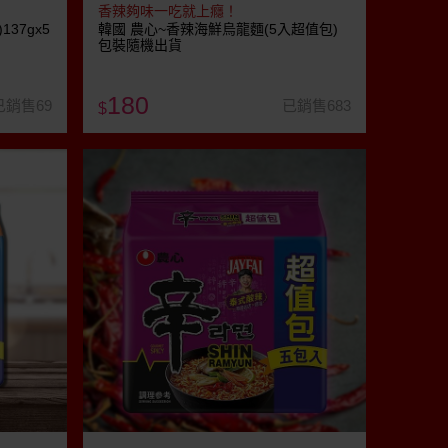
香辣夠味一吃就上癮！
37gx5
韓國 農心~香辣海鮮烏龍麵(5入超值包)
包裝隨機出貨
180
已銷售69
已銷售683
$