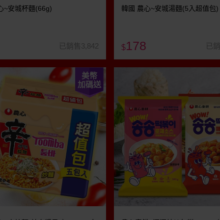
心~安城杯麵(66g)
韓國 農心~安城湯麵(5入超值包)
178
已銷售3,842
已銷
$
美幣
加碼送