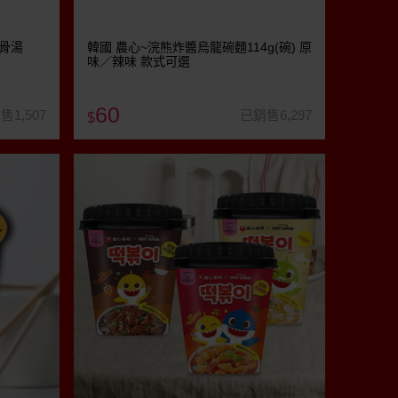
牛骨湯
韓國 農心~浣熊炸醬烏龍碗麵114g(碗) 原
味／辣味 款式可選
60
售1,507
已銷售6,297
$