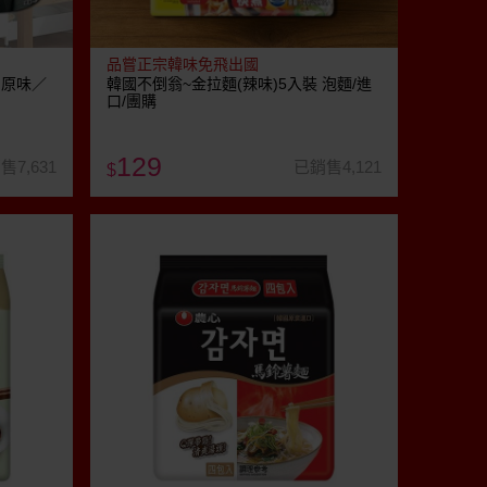
品嘗正宗韓味免飛出國
 原味／
韓國不倒翁~金拉麵(辣味)5入裝 泡麵/進
口/團購
129
售7,631
已銷售4,121
$