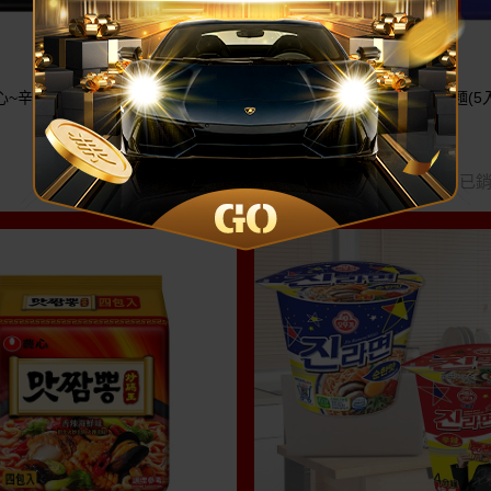
心~辛拉麵(5入超值包)
韓國 農心~辛辣白菜風味拉麵(5
包)
180
已銷售1.1萬
已銷
$