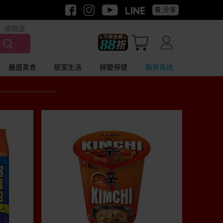
看,分享
收納盒
嚴選美食
居家生活
婦嬰保健
廠商直送