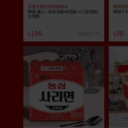
宵夜首選道地韓國滋味
韓國熱
韓國 農心~ 魷魚海鮮味湯麵 4入(整袋裝)
韓國不倒
炒瑪麵
196
38
已銷售2,745
$
$