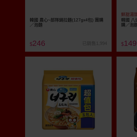
鮮甜湯
韓國 農心~部隊鍋拉麵(127gx4包) 團購
韓國 八道
／泡麵
購／泡
246
149
已銷售1,994
$
$