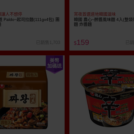
頭讓人不想停
宵夜首選道地韓國滋味
 Paldo~起司拉麵(111gx4包) 團
韓國 農心~醡醬風味麵 4入(整袋
麵
麵 炸醬麵
159
已銷售1,703
已銷
$
美幣
加碼送