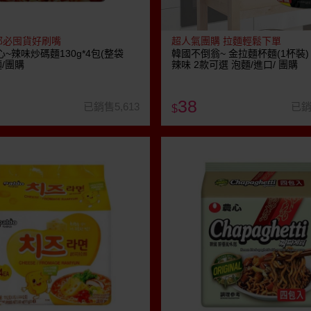
郁必囤貨好刷嘴
超人氣團購 拉麵輕鬆下單
心~辣味炒碼麵130g*4包(整袋
韓國不倒翁~ 金拉麵杯麵(1杯裝)
麵/團購
辣味 2款可選 泡麵/進口/ 團購
38
已銷售5,613
已銷
$