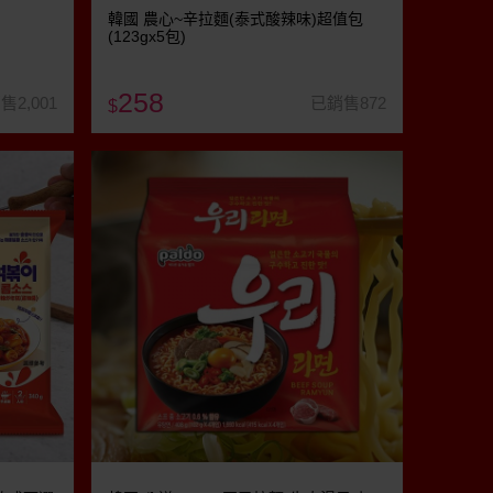
韓國 農心~辛拉麵(泰式酸辣味)超值包
(123gx5包)
258
售2,001
已銷售872
$