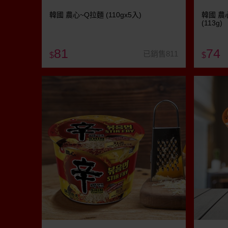
韓國 農心~Q拉麵 (110gx5入)
韓國 農
(113g)
81
74
已銷售811
$
$