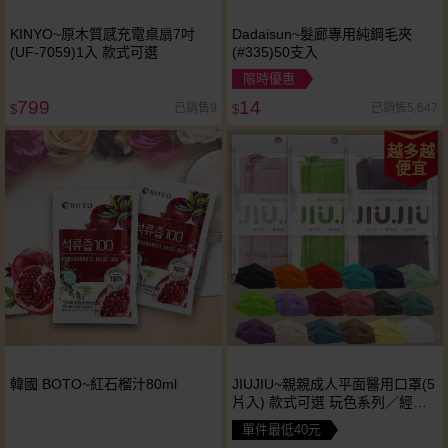
KINYO~原木質感充電桌扇7吋
Dadaisun~髮廊專用純鋼毛夾
(UF-7059)1入 款式可選
(#335)50支入
限時優惠
799
14
已銷售9
已銷售5,647
$
$
越多越
便宜
韓國 BOTO~紅石榴汁80ml
JIUJIU~親親成人平面醫用口罩(5
片入) 款式可選 玩色系列／經典
素色系列／幻彩炫色系列／紗霧
單件最低40元
系列／輕親系列 MD雙鋼印