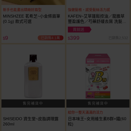
新手也能畫出精緻好眉型
強健髮根，感受髮絲活力感
MINSHZEE 茗希芝~小金條眉筆
KAFEN~艾草蓬鬆控油／龍膽草
(0.1g) 款式可選
豐盈護色／芍藥舒緩去屑 洗髮精
(300ml) 款式可選
買就送
9
399
已銷售4.1萬
已銷售2,532
$
$
給你一整天滿滿的活力
SHISEIDO 資生堂~皮脂調理露
日本味王~女用維生素B群+鐵(60
260ml
粒)