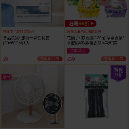
66
狂殺
折
旅途中也能睡得安心
無惱人異味心情跟著好
參品良貨~旅行一次性枕套
花仙子~芳香蛋(120g) 淨柔香氛/
(50x80CM)1入
水蜜桃/檸檬/薰衣草 4款可選
全年最低
9
39
已銷售1.7萬
已銷售6.9萬
$
$
特殺
73
折
廠出