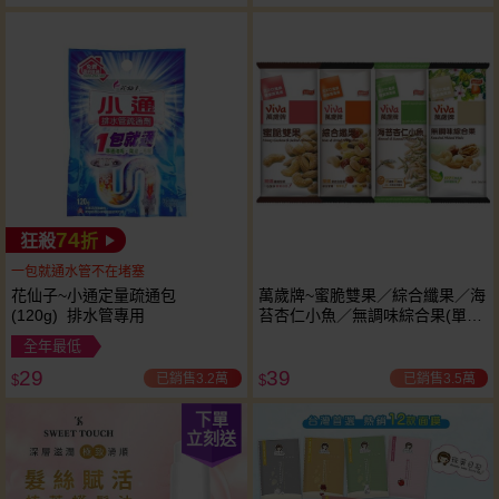
74
狂殺
折
一包就通水管不在堵塞
花仙子~小通定量疏通包
萬歲牌~蜜脆雙果／綜合纖果／海
(120g) 排水管專用
苔杏仁小魚／無調味綜合果(單包
入) 款式可選
全年最低
29
39
已銷售3.2萬
已銷售3.5萬
$
$
下單
立刻送