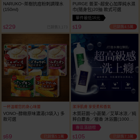
NARUKO~茶樹抗痘粉刺調理水
PURGE 普潔~超安心加厚純水濕
(150ml)
巾(隨身包)20抽 款式可選
單件最低16元
229
19
已銷售4.5萬
已銷售3,173
$
$
一杯溫暖您的身心味蕾
潔淨肌膚 享受柔和香氣
VONO~醇緻原味濃湯(3袋入) 多
木質莊園~小蒼蘭／艾草冰涼／純
款可選
粹白麝香／檀香 沐浴露(1000ml)
款式可選
專區滿額贈
69
105
已銷售5.1萬
已銷售7.3萬
$
$