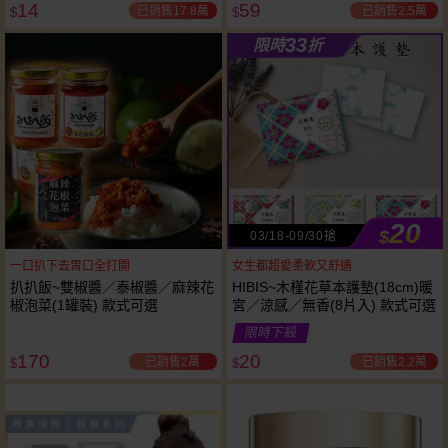
14
59
已銷售17.8萬
已銷售2.5萬
$
$
33
限時
折
20
$
03/18-09/30搶
一口扒下去胃口全打開
女生都超愛柔軟又舒適
扒扒飯~雙椒醬／泰椒醬／麻辣花
HIBIS~木槿花草本護墊(18cm)暖
椒泡菜(1罐裝) 款式可選
宮／涼感／無香(8片入) 款式可選
限時下殺
170
20
已銷售2萬
已銷售2.2萬
$
$