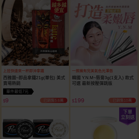
越多越
便宜
上班快速來一杯即沖拿鐵
一擦擁有完美氣色光澤唇
西雅圖~即品拿鐵21g(單包) 美式
韓國 Y.N.M~唇膏3g(1支入) 款式
賣場熱銷
可選 最新按壓彈跳版
單件最低7元
9
199
已銷售5.6萬
已銷售10萬
$
$
下單
立刻送