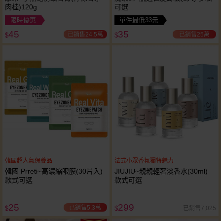
肉桂)120g
可選
限時優惠
單件最低33元
45
35
已銷售24.5萬
已銷售25萬
$
$
韓國超人氣保養品
法式小眾香氛獨特魅力
韓國 Prreti~高濃縮眼膜(30片入)
JIUJIU~親親輕奢淡香水(30ml)
款式可選
款式可選
25
299
已銷售5.3萬
已銷售7,025
$
$