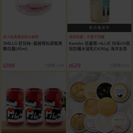
女人私密美白的小秘密
高效防護，炎夏不怕曬
SHILLS 舒兒絲~蔓越莓私密驅黑
Kanebo 佳麗寶~ALLIE 持采UV高
嫩白露(40ml)
效防曬水凝乳EX(90g) 海洋友善
299
529
已銷售3,346
已銷售2,822
$
$