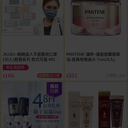
JIUJIU~親親成人平面醫用口罩
PANTENE 潘婷~護髮膠囊精華
(30入)輕親系列 款式可選 MD雙
油-經典柑橘香(0.7mlx25入)
鋼印
專區滿額贈
166
351
已銷售43.2萬
已銷售1,320
$
$
瘋殺
71
折