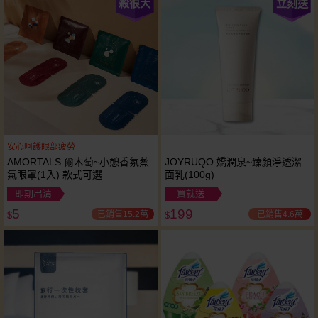
殺很大
立刻送
安心呵護眼部疲勞
AMORTALS 爾木萄~小憩香氛蒸
JOYRUQO 嬌潤泉~臻顏淨透潔
氣眼罩(1入) 款式可選
面乳(100g)
即期出清
買就送
5
199
已銷售15.2萬
已銷售4.6萬
$
$