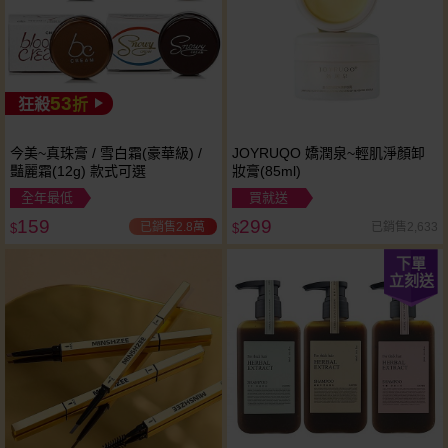
53
狂殺
折
今美~真珠膏 / 雪白霜(豪華級) /
JOYRUQO 嬌潤泉~輕肌淨顏卸
豔麗霜(12g) 款式可選
妝膏(85ml)
全年最低
買就送
159
299
已銷售2.8萬
已銷售2,633
$
$
下單
立刻送