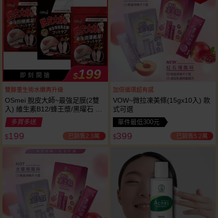
199
$
即 刻 開 搶
雙腳重生術水嫩再升級
加倍循環超有感
OSmei 脫皮大師~最強足膜(2雙
VOW~微拉凍美條(15gx10入) 款
入) 維生素B12/蜂王漿/黑曜石 3
式可選
款可選
多買多送
單件最低300元
199
399
已銷售2.3萬
已銷售5.2萬
$
$