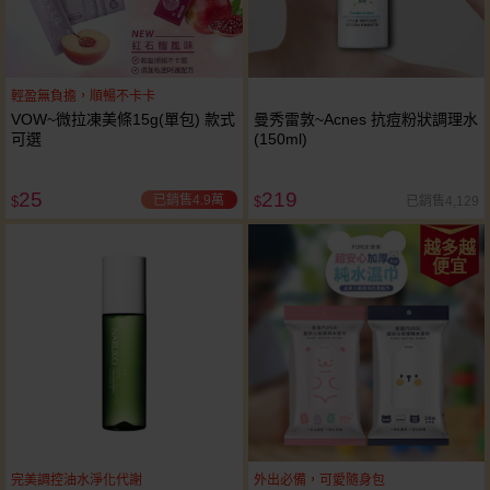
輕盈無負擔，順暢不卡卡
VOW~微拉凍美條15g(單包) 款式
曼秀雷敦~Acnes 抗痘粉狀調理水
可選
(150ml)
25
219
已銷售4.9萬
已銷售4,129
$
$
越多越
便宜
完美調控油水淨化代謝
外出必備，可愛隨身包