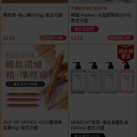
不讓眼周細紋洩漏年齡
黑師傅~捲心酥(400g) 款式可選
韓國 Petitfee~水凝膠眼膜(60片)
款式可選
專區滿額贈
185
231
已銷售1.9萬
已銷售1.9萬
$
$
越多越
便宜
OUT OF OFFICE~OOO雙頭修
MUMCHIT默契~香氛身體乳液
容筆(5g) 款式可選
(400ml) 款式可選
單件最低320元