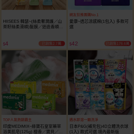
網友狂推團購No.1
HIISEES 韓瑟~(絲柔奢潤護／山
愛康~透芯涼感棉(1包入) 多款可
茶籽絲柔滑順)髮膜／迷迭香順滑
選
洗髮乳(10ml) 款式可選
4
42
已銷售2.7萬
已銷售176.6萬
$
$
TOP人氣熱銷霸主
遇水即溶一顆洗淨
印度MEDIMIX~綠寶石皇室藥草
日本P&G(補充包)4D立體洗衣球
浴美肌皂(125g) 檀香／寶貝／草
(1入) 款式可選 境內最新版