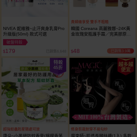
貴婦級享受 雙手不粗糙
NIVEA 妮維雅~止汗爽身乳膏Pro
韓國 Coreana 高麗雅娜~24K黃
升級版(50ml) 款式可選
金玫瑰安瓶護手霜／完美膠原蛋
白護手霜(50ml) 款式可選
破盤特殺
179
48
已銷售3.9萬
已銷售6,648
$
$
特殺
越多越
45
折
便宜
超強蚊蟲剋星隨處可放
修身剪裁耐穿不易勾紗
康朵~小黑絕防蚊香膏(檸檬香茅
魔束師~肌透長腿絲襪(1入) 多款