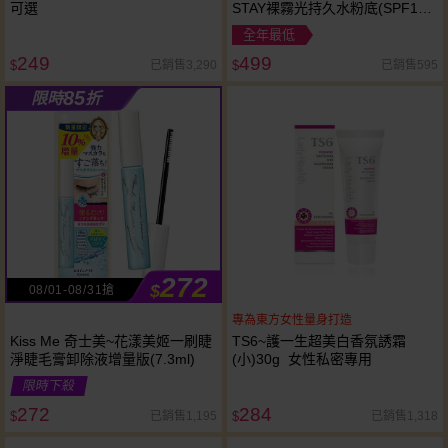
可選
STAY裸霧光持久水粉底(SPF12
／PA+++)35ml 款式可選 小方胖
全年最低
粉底
249
499
已銷售3,290
已銷售595
$
$
85
限時
折
272
$
08/01-08/31搶
專為東方女性量身打造
Kiss Me 奇士美~花漾美姬一刷睫
TS6~護一生超美白香氛誘霜
淨睫毛膏卸除液增量版(7.3ml)
(小)30g 女性私密專用
限時下殺
272
284
已銷售1,195
已銷售1,318
$
$