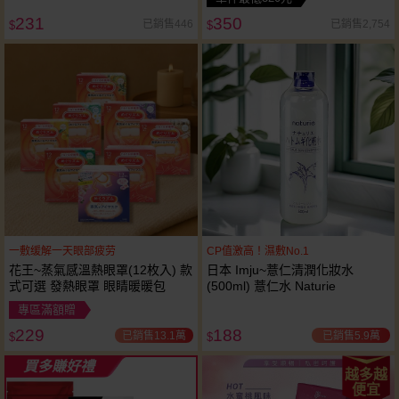
231
350
已銷售446
已銷售2,754
$
$
一敷缓解一天眼部疲劳
CP值激高！濕敷No.1
花王~蒸氣感溫熱眼罩(12枚入) 款
日本 Imju~薏仁清潤化妝水
式可選 發熱眼罩 眼睛暖暖包
(500ml) 薏仁水 Naturie
專區滿額贈
229
188
已銷售13.1萬
已銷售5.9萬
$
$
買多賺好禮
越多越
便宜