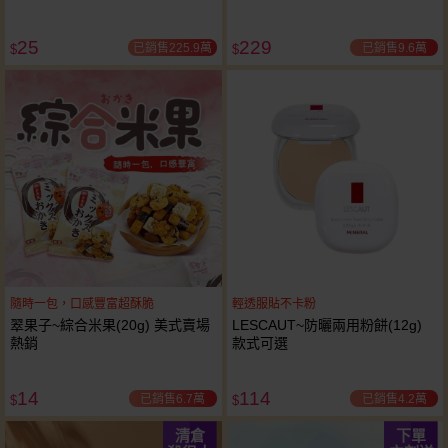
本／萊姆蘆薈 款式可選
25
229
已銷售225.9萬
已銷售9.6萬
$
$
隨時一包，口感豐富超酥脆
輕透服貼不卡粉
翠果子~綜合米果(20g) 美式賣場
LESCAUT~防曬兩用粉餅(12g)
熱銷
款式可選
14
114
已銷售6.7萬
已銷售4.2萬
$
$
清倉
下單