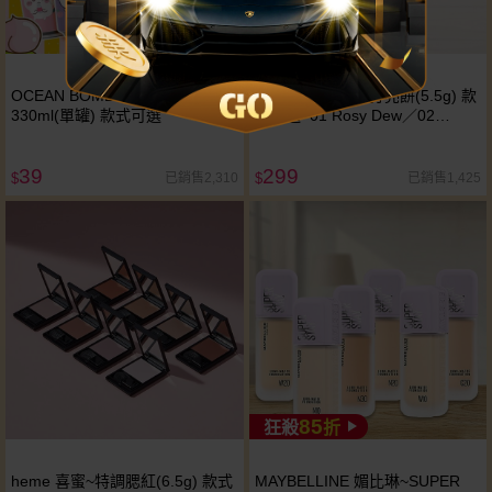
OCEAN BOMB~吉伊卡哇氣泡水
heme 喜蜜~光澤打亮餅(5.5g) 款
330ml(單罐) 款式可選
式可選 01 Rosy Dew／02
Honey Bronze／03 Dawn Gold
／04 Glacial White／05 Pastel
39
299
Pink
已銷售2,310
已銷售1,425
$
$
85
狂殺
折
heme 喜蜜~特調腮紅(6.5g) 款式
MAYBELLINE 媚比琳~SUPER