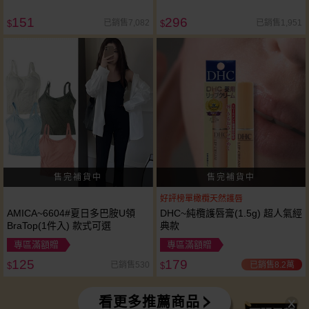
151
296
已銷售7,082
已銷售1,951
$
$
好評榜單橄欖天然護唇
AMICA~6604#夏日多巴胺U領
DHC~純欖護唇膏(1.5g) 超人氣經
BraTop(1件入) 款式可選
典款
專區滿額贈
專區滿額贈
125
179
已銷售8.2萬
已銷售530
$
$
看更多推薦商品