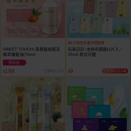
高CP高含水量滲透肌膚
SWEET TOUCH~直覺髮絲賦活
玩美日記~水絲布面膜(1片入／
植萃護髮油(70ml)
25ml) 款式可選
買就送
199
9
已銷售172.9萬
已銷售3,379
$
$