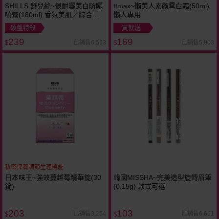
SHILLS 舒兒絲~很耐曬美白防曬
ttmax~懶美人素顏雪白霜(50ml)
噴霧(180ml) 香氛美肌／綜合維
懶人專用
他命 2款可選
破盤特殺
買就送
239
169
已銷售6,553
已銷售5,003
$
$
私密保養調節生理機能
日本味王~強效蔓越莓精華錠(30
韓國MISSHA~完美造型旋轉眉筆
錠)
(0.15g) 款式可選
203
103
已銷售3,254
已銷售6,651
$
$