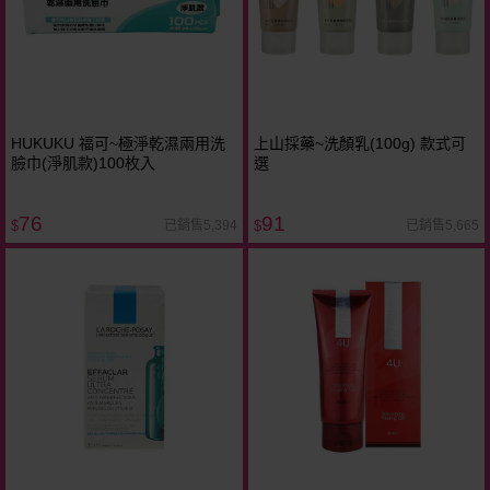
HUKUKU 福可~極淨乾濕兩用洗
上山採藥~洗顏乳(100g) 款式可
臉巾(淨肌款)100枚入
選
76
91
已銷售5,394
已銷售5,665
$
$