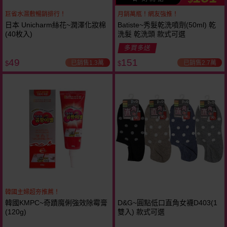
巨省水濕敷暢銷排行！
月銷萬瓶！網友強推！
日本 Unicharm絲花~潤澤化妝棉
Batiste~秀髮乾洗噴劑(50ml) 乾
(40枚入)
洗髮 乾洗頭 款式可選
多買多送
49
151
已銷售1.3萬
已銷售2.7萬
$
$
韓國主婦超夯推薦！
韓國KMPC~奇蹟魔俐強效除霉膏
D&G~圓點低口直角女襪D403(1
(120g)
雙入) 款式可選