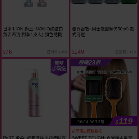
日本 LION 獅王~NONIO終結口
曼秀雷敦~男士洗髮精(550ml) 款
氣舌苔清潔棒(1支入) 顏色隨機出
式可選
貨
76
149
已銷售3,004
已銷售3,119
$
$
23
限時
折
美幣
加碼送
119
$
08/04-08/13搶
按摩頭皮蓬鬆髮根
PeRT 飛柔~滋養修護免沖洗瞬效
SWEET TOUCH~直覺櫸木氣墊