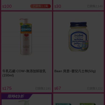
100
30
已銷售1.2萬
已銷售2,140
$
$
牛乳石鹼 COW~無添加卸妝乳
Baan 貝恩~嬰兒凡士林(50g)
(150ml)
175
67
已銷售2,191
已銷售3,222
$
$
49
限時
折