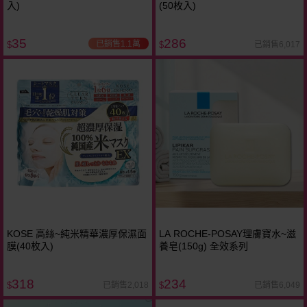
入)
(50枚入)
35
286
已銷售1.1萬
已銷售6,017
$
$
KOSE 高絲~純米精華濃厚保濕面
LA ROCHE-POSAY理膚寶水~滋
膜(40枚入)
養皂(150g) 全效系列
318
234
已銷售2,018
已銷售6,049
$
$