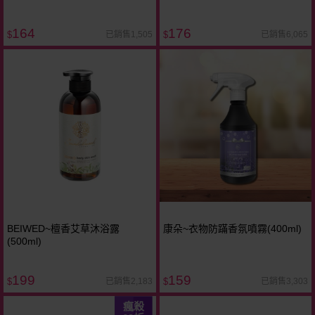
164
176
已銷售1,505
已銷售6,065
$
$
BEIWED~檀香艾草沐浴露
康朵~衣物防蹣香氛噴霧(400ml)
(500ml)
199
159
已銷售2,183
已銷售3,303
$
$
瘋殺