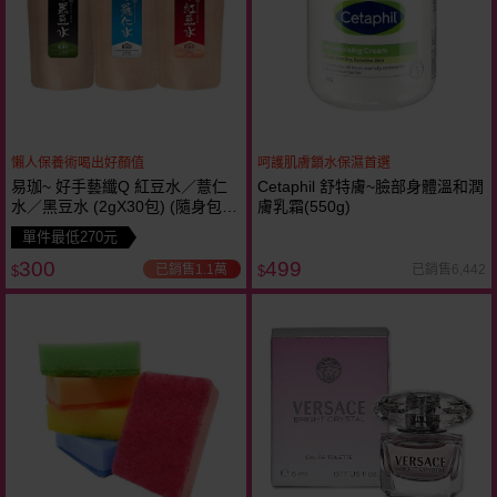
懶人保養術喝出好顏值
呵護肌膚鎖水保濕首選
易珈~ 好手藝纖Q 紅豆水／薏仁
Cetaphil 舒特膚~臉部身體溫和潤
水／黑豆水 (2gX30包) (隨身包
膚乳霜(550g)
款) 易珈授權碼WH1410150007
單件最低270元
300
499
已銷售1.1萬
已銷售6,442
$
$