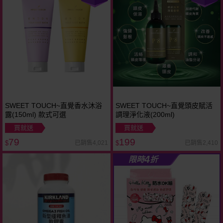
SWEET TOUCH~直覺香水沐浴
SWEET TOUCH~直覺頭皮賦活
露(150ml) 款式可選
調理淨化液(200ml)
買就送
買就送
79
199
已銷售4,021
已銷售2,410
$
$
4
限時
折