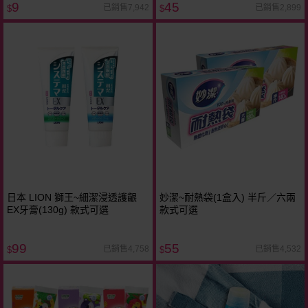
9
45
已銷售7,942
已銷售2,899
$
$
日本 LION 獅王~細潔浸透護齦
妙潔~耐熱袋(1盒入) 半斤／六兩
EX牙膏(130g) 款式可選
款式可選
99
55
已銷售4,758
已銷售4,532
$
$