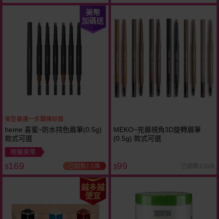
美幣
加碼送
美型養護一步驟擁好眉
heme 喜蜜~防水持色眉筆(0.5g)
MEKO~完眉視角3D旋轉眉筆
款式可選
(0.5g) 款式可選
現賺美幣
169
99
已銷售1.5萬
已銷售3,029
$
$
越多越
便宜