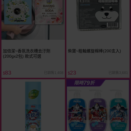
加倍潔~香氛洗衣槽去汙劑
柴寶~粗軸螺旋棉棒(200支入)
(200gx2包) 款式可選
83
23
已銷售1,408
已銷售3,681
$
$
79
限時
折