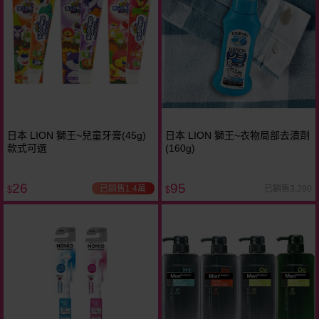
日本 LION 獅王~兒童牙膏(45g)
日本 LION 獅王~衣物局部去漬劑
款式可選
(160g)
26
95
已銷售1.4萬
已銷售3,290
$
$