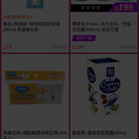
199
$
即 刻 開 搶
味道清新防蚊持久
優品x柴語錄~植物萃取防蚊液
博寶兒 Probo~活力沐浴／洗髮／
(80ml) 限量聯名款
泡泡露(500ml) 款式可選
限時下殺
79
199
已銷售931
已銷售992
$
$
奈森克林~細紙軸雙效棉花棒(400
鹽事業~盒裝家庭用鹽(800g)
支入)