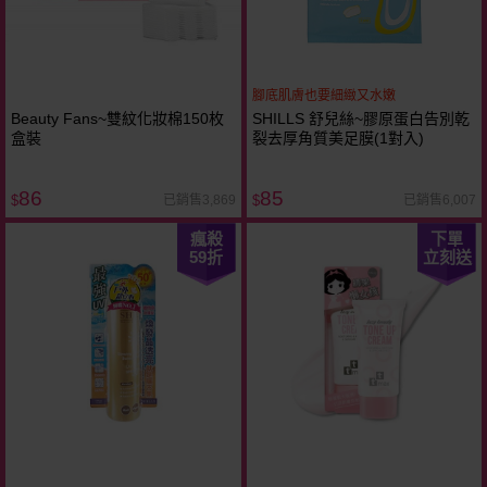
腳底肌膚也要細緻又水嫩
Beauty Fans~雙紋化妝棉150枚
SHILLS 舒兒絲~膠原蛋白告別乾
盒裝
裂去厚角質美足膜(1對入)
86
85
已銷售3,869
已銷售6,007
$
$
瘋殺
下單
59
折
立刻送