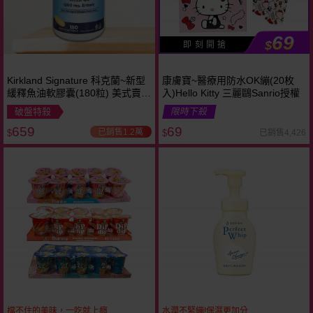
69
$
即 刻 開 搶
Kirkland Signature 科克蘭~新型
康膚寶~醫療用防水OK繃(20枚
緩釋魚油軟膠囊(180粒) 美式賣場
入)Hello Kitty 三麗鷗Sanrio授權
熱銷
破盤特殺
限時下殺
659
69
已銷售1.2萬
已銷售4,426
$
$
檔不住的美味，一吃就上癮
水潤不緊繃!保濕更加分