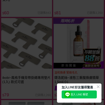
60
81
已銷售843
已銷售3,350
$
$
6
限時
折
39
$
即 刻 開 搶
溫和煥膚 緊緻毛孔
ibobi~風格手機背帶掛繩專用墊片
婕洛妮絲~液態三重酸煥膚精華
(1入) 款式可選
1.5ml(小)
加
入LINE好友獲得驚喜折扣!
限時下殺
79
39
加入 LINE 帳號
已銷售2,260
已銷售721
$
$