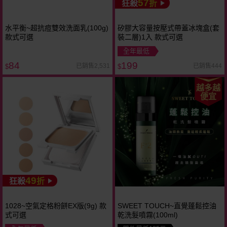
57
狂殺
折
水平衡~超抗痘雙效洗面乳(100g)
矽膠大容量按壓式帶蓋冰塊盒(套
款式可選
裝二層)1入 款式可選
全年最低
84
199
已銷售2,531
已銷售444
$
$
越多越
便宜
49
狂殺
折
1028~空氣定格粉餅EX版(9g) 款
SWEET TOUCH~直覺蓬鬆控油
式可選
乾洗髮噴霧(100ml)