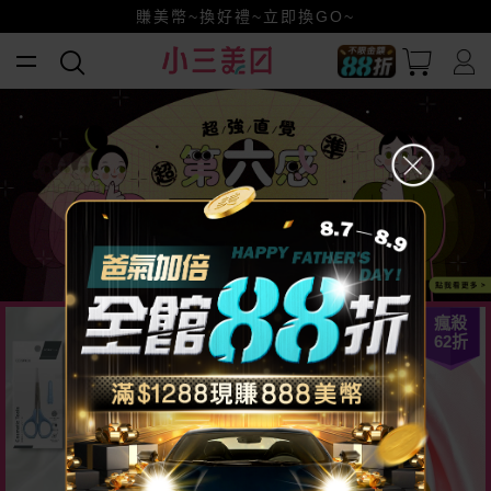
賺美幣~換好禮~立即換GO~
小三美日x全支付~美幣+全點折上折超划算
全館88折爸氣加倍！
瘋殺
62
折