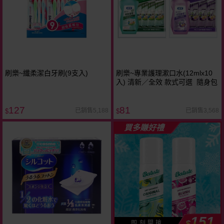
刷樂~纖柔潔白牙刷(9支入)
刷樂~專業護理漱口水(12mlx10
入) 清新／全效 款式可選 隨身包
127
81
已銷售5,188
已銷售3,568
$
$
買多賺好禮
151
$
即 刻 開 搶