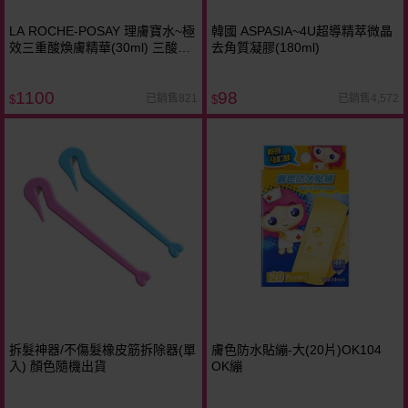
LA ROCHE-POSAY 理膚寶水~極
韓國 ASPASIA~4U超導精萃微晶
效三重酸煥膚精華(30ml) 三酸煥
去角質凝膠(180ml)
膚瓶
1100
98
已銷售821
已銷售4,572
$
$
拆髮神器/不傷髮橡皮筋拆除器(單
膚色防水貼繃-大(20片)OK104
入) 顏色隨機出貨
OK繃