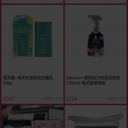
雪芙蘭~海洋友善高效防曬乳
Astonish~橫掃油汙除油清潔劑
(50g)
(750ml) 美式賣場熱銷
242
238
已銷售1,409
已銷售2,224
$
$