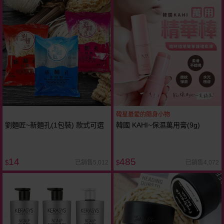
韓星最愛的隨身小物
劉麵匠~新麵孔(1包裝) 款式可選
韓國 KAHI~保濕萬用膏(9g)
14
485
已銷售5,012
已銷售4,072
$
$