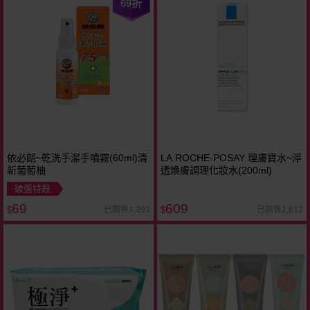
69
折
依必朗~乾洗手潔手噴霧(60ml)清
LA ROCHE-POSAY 理膚寶水~淨
新葡萄柚
透煥膚調理化妝水(200ml)
破盤特殺
69
609
已銷售4,393
已銷售1,612
$
$