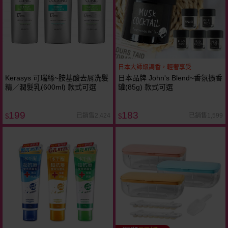
日本大師級調香，輕奢享受
Kerasys 可瑞絲~胺基酸去屑洗髮
日本品牌 John's Blend~香氛擴香
精／潤髮乳(600ml) 款式可選
罐(85g) 款式可選
199
183
已銷售2,424
已銷售1,599
$
$