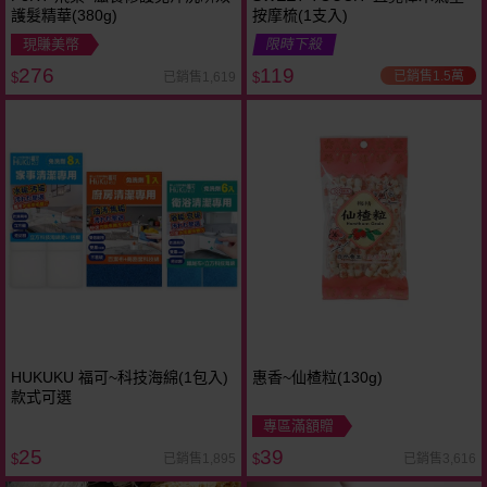
護髮精華(380g)
按摩梳(1支入)
現賺美幣
限時下殺
276
119
已銷售1.5萬
已銷售1,619
$
$
HUKUKU 福可~科技海綿(1包入)
惠香~仙楂粒(130g)
款式可選
專區滿額贈
25
39
已銷售1,895
已銷售3,616
$
$