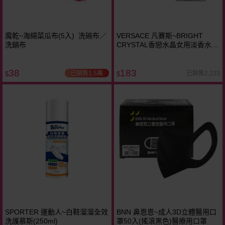
魔乾~海綿菜瓜布(5入) 洗碗布／
VERSACE 凡賽斯~BRIGHT
洗鍋布
CRYSTAL香戀水晶女用淡香水
(5ml)
38
183
已銷售1.5萬
已銷售2,233
$
$
SPORTER 運動人~白鞋溜溜全效
BNN 鼻恩恩~成人3D立體醫用口
洗護慕斯(250ml)
罩50入(搖滾黑色)醫療用口罩