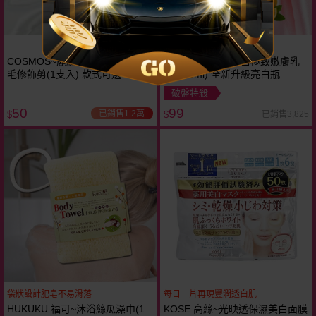
COSMOS~麗緻直剪／彎剪／鼻
NIVEA 妮維雅~亮白極致嫩膚乳
毛修飾剪(1支入) 款式可選
液(125ml) 全新升級亮白瓶
破盤特殺
50
99
已銷售1.2萬
已銷售3,825
$
$
袋狀設計肥皂不易滑落
每日一片再現豐潤透白肌
HUKUKU 福可~沐浴絲瓜澡巾(1
KOSE 高絲~光映透保濕美白面膜