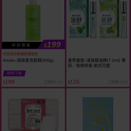
199
$
即 刻 開 搶
天然成分修護舒緩頭皮
Amida~葉綠素洗髮精(500g)
曼秀雷敦~滾珠精油棒(7.2ml) 薄
荷／青檸茶香 款式可選
限時下殺
199
125
已銷售3,105
已銷售2,022
$
$