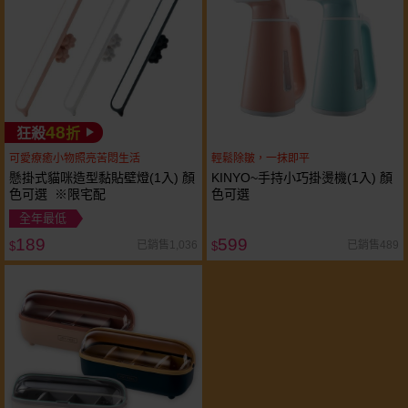
48
狂殺
折
可愛療癒小物照亮苦悶生活
輕鬆除皺，一抹即平
懸掛式貓咪造型黏貼壁燈(1入) 顏
KINYO~手持小巧掛燙機(1入) 顏
色可選 ※限宅配
色可選
全年最低
189
599
已銷售1,036
已銷售489
$
$