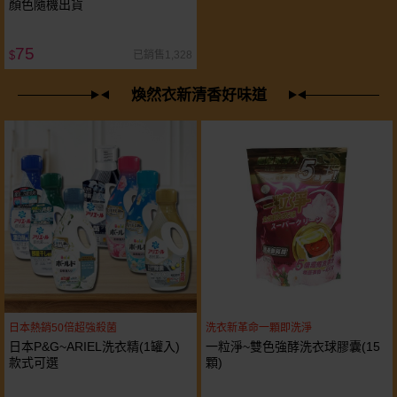
顏色隨機出貨
75
已銷售1,328
$
煥然衣新清香好味道
日本熱銷50倍超強殺菌
洗衣新革命一顆即洗淨
日本P&G~ARIEL洗衣精(1罐入)
一粒淨~雙色強酵洗衣球膠囊(15
款式可選
顆)