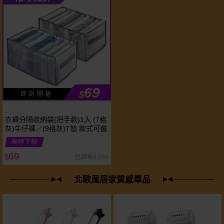
69
$
即 刻 開 搶
衣褲分隔收納袋(把手款)1入 (7格
灰)牛仔褲／(9格灰)T恤 款式可選
限時下殺
69
已銷售8,589
$
北歐風居家質感單品