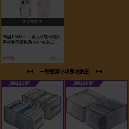
韓國 FANCY U~薰衣草森林滿天
星款香氛擴香瓶(200ml) 款式可
選 香竹/芳香劑
229
已銷售887
$
一秒整潔小巧思收納王
43
45
限時
折
限時
折