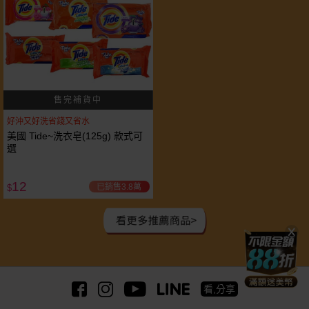
好沖又好洗省錢又省水
美國 Tide~洗衣皂(125g) 款式可
選
12
已銷售3.8萬
$
看,分享