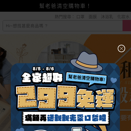
全家超取299免運
熱門搜尋：
口罩
面膜
沐浴乳
化妝水
小三美日x全支付~美幣+全點折上折超划算
賺美幣~換好禮~立即換GO~
幫老爸清空購物車！