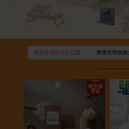
居家夯品排行大公開
換季衣物收納
越多越
便宜