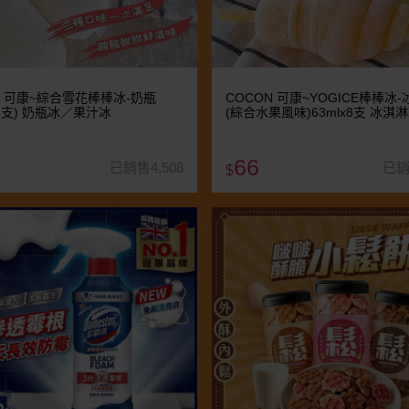
N 可康~綜合雪花棒棒冰-奶瓶
COCON 可康~YOGICE棒棒冰
X6支) 奶瓶冰／果汁冰
(綜合水果風味)63mlx8支 冰淇
汁冰
66
已銷售4,508
已銷
$