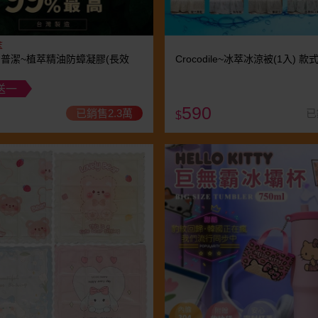
萃
E 普潔~植萃精油防蟑凝膠(長效
Crocodile~冰萃冰涼被(1入) 
送一
590
已銷售2.3萬
已
$