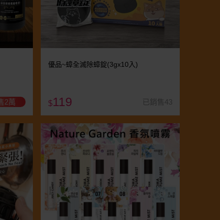
優品~蟑全滅除蟑錠(3gx10入)
119
售2萬
已銷售43
$