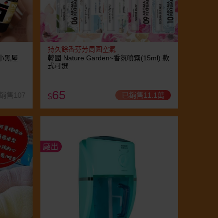
持久餘香芬芳周圍空氣
小黑屋
韓國 Nature Garden~香氛噴霧(15ml) 款
式可選
65
銷售107
已銷售11.1萬
$
廠出