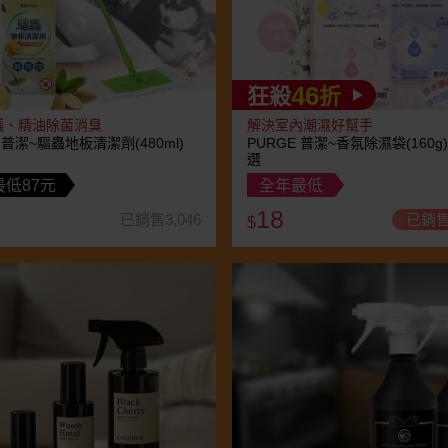
46
狂殺
折
蟻、精油除菌消臭
解決室內潮濕好幫手
 普潔~驅蟲地板清潔劑(480ml)
PURGE 普潔~香氛除濕袋(160g
選
低87元
全年最低
18
已銷售3,046
已銷售
$