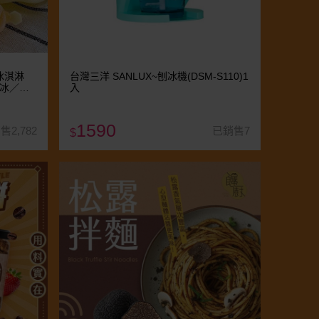
-冰淇淋
台灣三洋 SANLUX~刨冰機(DSM-S110)1
淋冰／果
入
1590
售2,782
已銷售7
$