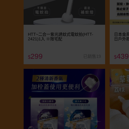
HTT~二合一紫光誘蚊式電蚊拍(HTT-
日本金鳥
2421)1入 ※限宅配
日戶外款
299
439
已銷售19
$
$