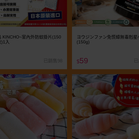
 KINCHO~室內外防蚊掛片(150
ヨウジンファン免慌蟑無毒剋星
)1入
(150g)
59
已銷售98
已
$