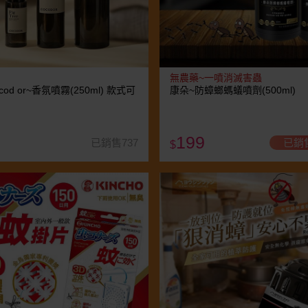
無農藥~一噴消滅害蟲
cod or~香氛噴霧(250ml) 款式可
康朵~防蟑螂螞蟻噴劑(500ml)
199
已銷售737
已銷
$