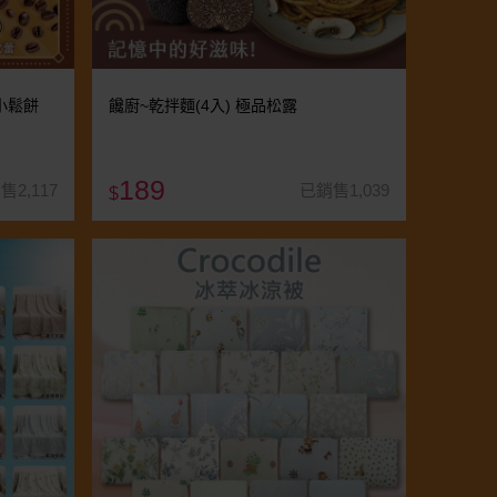
脆小鬆餅
饞廚~乾拌麵(4入) 極品松露
189
售2,117
已銷售1,039
$