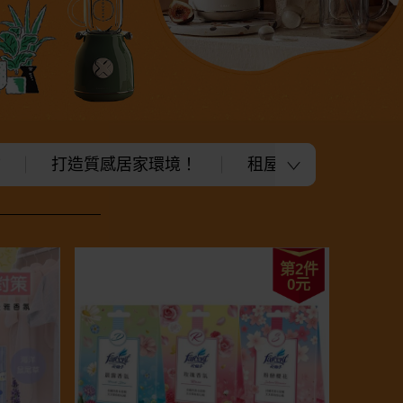
物
打造質感居家環境！
租屋族大改造★打造
第2件
0元