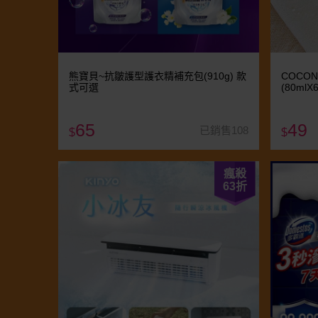
熊寶貝~抗皺護型護衣精補充包(910g) 款
COCO
式可選
(80ml
65
49
已銷售108
$
$
瘋殺
63
折