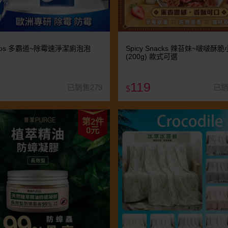
stos 多霸道~除霉速淨潔廁泡泡
Spicy Snacks 辣苔妹~啵啵酥
(200g) 款式可選
119
已銷售279
已銷
$
第2件
0元