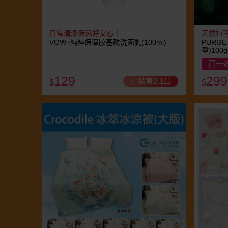
日常清潔保濕好安心！
天然植
VOW~純粹保濕胺基酸洗面乳(100ml)
PURG
型)100g
買一
129
299
已銷售2.1萬
$
$