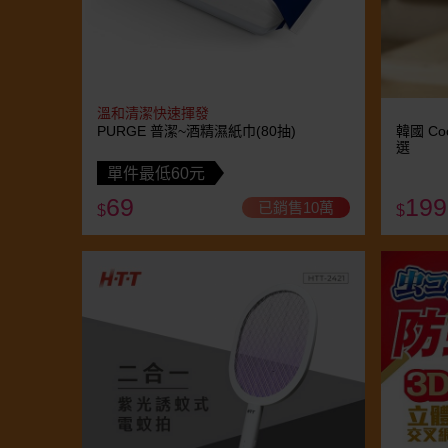
溫和清潔快速揮發
PURGE 普潔~酒精濕紙巾(80抽)
韓國 Co
選
單件最低60元
69
199
已銷售10萬
$
$