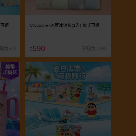
款式可選
Crocodile~冰萃冰涼被(1入) 款式可選
590
銷售578
已銷售1,945
$
美幣
加碼送