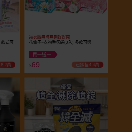
讓衣服無時無刻好好聞
) 款式可
花仙子~衣物香氛袋(3入) 多款可選
買一送一
69
8.2萬
已銷售4.4萬
$