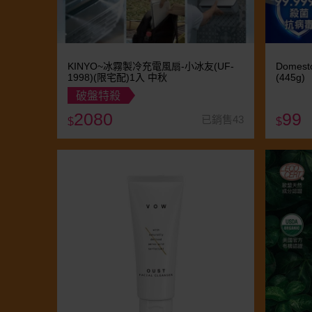
KINYO~冰霧製冷充電風扇-小冰友(UF-
Dome
1998)(限宅配)1入 中秋
(445g)
破盤特殺
2080
99
已銷售43
$
$