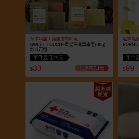
草本呵護，讓肌膚森呼吸
驅蟑驅
SWEET TOUCH~直覺保濕草本皂(80g)
PURGE
款式可選
單件最低29元
單件最
33
99
已銷售7.1萬
$
$
越多越
便宜