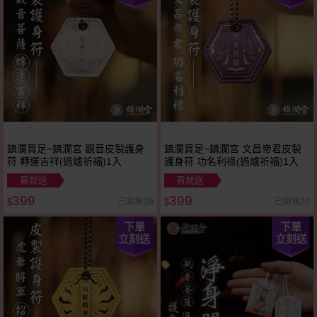
鎮瀾買足~鎮瀾宮 觀音皮製護身
鎮瀾買足~鎮瀾宮 文昌帝君皮製
符 轉運吉祥(過爐祈福)1入
護身符 功名利祿(過爐祈福)1入
買就送
買就送
399
399
已銷售38
已銷售20
$
$
下單
下單
立刻送
立刻送