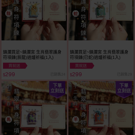
鎮瀾買足~鎮瀾宮 生肖翡翠護身
鎮瀾買足~鎮瀾宮 生肖翡翠護身
符項鍊(辰龍)過爐祈福(1入)
符項鍊(巳蛇)過爐祈福(1入)
買就送
買就送
299
299
已銷售24
已銷售29
$
$
下單
下單
立刻送
立刻送