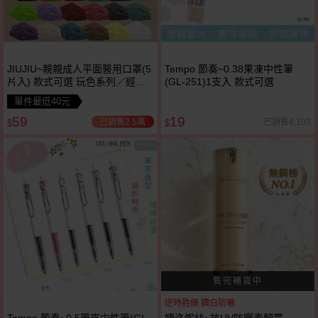
JIUJIU~親親成人平面醫用口罩(5
Tempo 節奏~0.38果凍中性筆
片入) 款式可選 玩色系列／經典
(GL-251)1支入 款式可選
素色系列／幻彩炫色系列／紗霧
單件最低40元
系列／輕親系列 MD雙鋼印
59
19
已銷售2.5萬
已銷售4,103
$
$
逆時胜級 鑽白防曬