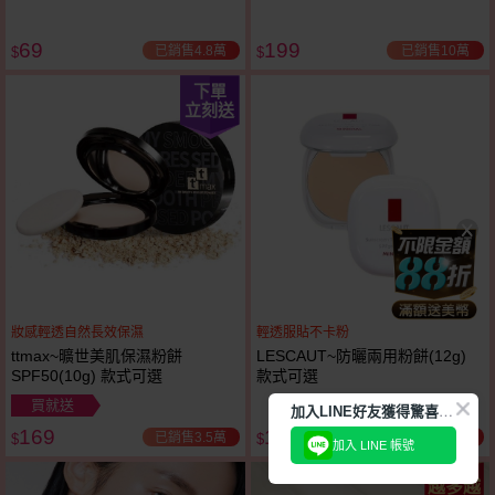
69
199
已銷售4.8萬
已銷售10萬
$
$
下單
立刻送
妝感輕透自然長效保濕
輕透服貼不卡粉
ttmax~曠世美肌保濕粉餅
LESCAUT~防曬兩用粉餅(12g)
SPF50(10g) 款式可選
款式可選
買就送
加
入LINE好友獲得驚喜折扣!
169
114
已銷售3.5萬
已銷售4.2萬
$
$
加入 LINE 帳號
越多越