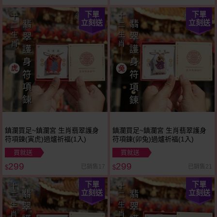
下單
下單
立刻送
立刻送
鎮瀾買足~鎮瀾宮 生肖翡翠護身
鎮瀾買足~鎮瀾宮 生肖翡翠護身
符項鍊(寅虎)過爐祈福(1入)
符項鍊(卯兔)過爐祈福(1入)
買就送
買就送
299
299
已銷售17
已銷售21
$
$
下單
下單
立刻送
立刻送