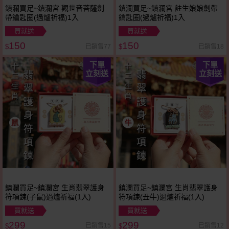
鎮瀾買足~鎮瀾宮 觀世音菩薩劍
鎮瀾買足~鎮瀾宮 註生娘娘劍帶
帶鑰匙圈(過爐祈福)1入
鑰匙圈(過爐祈福)1入
買就送
買就送
150
150
已銷售77
已銷售18
$
$
下單
下單
立刻送
立刻送
鎮瀾買足~鎮瀾宮 生肖翡翠護身
鎮瀾買足~鎮瀾宮 生肖翡翠護身
符項鍊(子鼠)過爐祈福(1入)
符項鍊(丑牛)過爐祈福(1入)
買就送
買就送
299
299
已銷售15
已銷售12
$
$