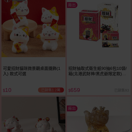
廠出
可愛招財貓咪微景觀桌面擺飾(1
招財抽取式衛生紙90抽6包10袋/
入) 款式可選
箱(北港武財神/黑虎爺限定款)混
搭隨機出貨
10
659
已銷售1.2萬
已銷售93
$
$
廠出