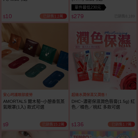
單件最低230元
10
279
已銷售1.2萬
已銷售8,189
$
$
安心呵護眼部疲勞
超級水潤保濕又潤唇 !
AMORTALS 爾木萄~小憩香氛蒸
DHC~濃密保濕潤色唇膏(1.5g) 紅
氣眼罩(1入) 款式可選
色／橘色／桃紅 多款可選
9
136
已銷售15.2萬
已銷售1.7萬
$
$