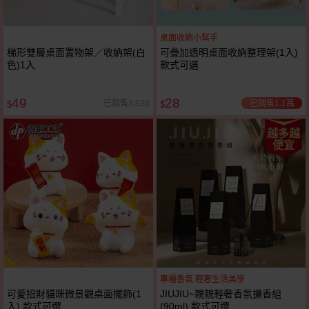
桌面收納小幫手
梯形雙層桌面置物架／收納架(白
可疊加透明桌面收納整理架(1入)
色)1入
款式可選
49
28
已銷售1.1萬
已銷售3,920
$
$
越多越
便宜
專櫃香氛 輕奢生活美學
可愛招財貓咪微景觀桌面擺飾(1
JIUJIU~親親輕奢香氛擴香組
入) 款式可選
(90ml) 款式可選