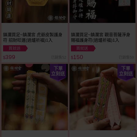
鎮瀾買足~鎮瀾宮 虎爺皮製護身
鎮瀾買足~鎮瀾宮 觀音菩薩淨身
符 招財旺運(過爐祈福)1入
賜福護身符(過爐祈福)1入
買就送
買就送
399
150
已銷售52
已銷售59
$
$
下單
下單
立刻送
立刻送