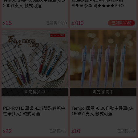
Tempo 節奏~0.5筆夾中性筆(GL-
婕洛妮絲~抗UV防曬素顏霜
200)1支入 款式可選
SPF50(30ml)★★★★PRO
15
780
已銷售3.3萬
已銷售2,900
$
$
PENROTE 筆樂~E97雙珠速乾中
Tempo 節奏~0.38自動中性筆(G-
性筆(1入) 款式可選
1508)1支入 款式可選
22
10
已銷售457
已銷售859
$
$