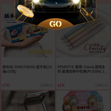
御衣坊~DINOTAENG 紙手帕(10
PENROTE 筆樂~Clairity澄境系
抽x15包)
列-藍墨短桿中性筆(PC5395) 1支
入 款式可選
70
16
已銷售997
已銷售162
$
$