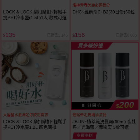
維持青春美麗必備養分
LOCK & LOCK 樂扣樂扣~輕鬆手
DHC~維他命C+B2(30日份)60粒
提PET冷水壺(1.5L)1入 款式可選
135
156
已銷售1,145
已銷售8,005
$
$
買多賺好禮
200
$
即 刻 開 搶
大容量水瓶滿足你飲用需求
輕鬆帶走扁塌油膩髮
LOCK & LOCK 樂扣樂扣~輕鬆手
JBLIN~植萃乾洗髮霧(60ml) 夜牡
提PET冷水壺1.2L 顏色隨機
丹／光海鹽／舞罌栗 3款可選
多買多送