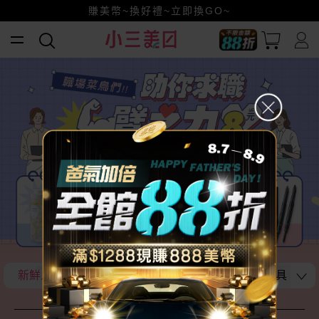
賺美幣~換好禮~立即換GO~
小三美日x全支付~美幣+全點折上折超划算
全館88折爸氣加倍！
新鮮人求職神物報!
帶在身上 有保庇
必備小文具
面
上班療癒小物陪伴