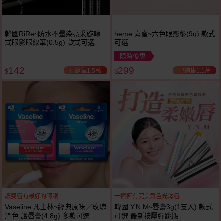
韓國RiRe~防水不暈染亮采旋轉
heme 喜蜜~六色眼影盤(9g) 款式
式眼影眼線筆(0.5g) 款式可選
可選
限時優惠
142
299
已銷售1.5萬
已銷售1.1萬
$
$
讓雙唇有最好的呵護
一擦擁有完美氣色光澤唇
Vaseline 凡士林~經典原味／玫瑰
韓國 Y.N.M~唇膏3g(1支入) 款式
潤色 護唇膏(4.8g) 多款可選
可選 最新按壓彈跳版