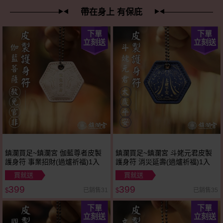
帶在身上 有保庇
下單
下單
立刻送
立刻送
鎮瀾買足~鎮瀾宮 伽藍尊者皮製
鎮瀾買足~鎮瀾宮 斗姥元君皮製
護身符 事業招財(過爐祈福)1入
護身符 消災延壽(過爐祈福)1入
買就送
買就送
399
399
已銷售31
已銷售35
$
$
下單
下單
立刻送
立刻送