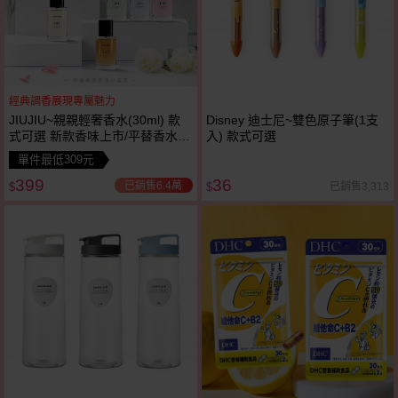
經典調香展現專屬魅力
JIUJIU~親親輕奢香水(30ml) 款
Disney 迪士尼~雙色原子筆(1支
式可選 新款香味上市/平替香水/
入) 款式可選
大牌香水/大牌平替
單件最低309元
399
36
已銷售6.4萬
已銷售3,313
$
$