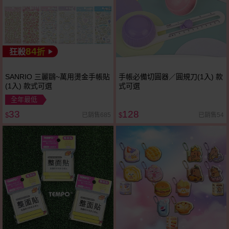
84
狂殺
折
SANRIO 三麗鷗~萬用燙金手帳貼
手帳必備切圓器／圓規刀(1入) 款
(1入) 款式可選
式可選
全年最低
33
128
已銷售685
已銷售54
$
$