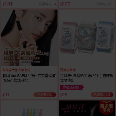
131
200
已銷售3,664
已銷售5,080
$
$
部落客大推人氣必備！
濕擦更潔淨
韓國 the SAEM 得鮮~完美遮瑕液
拭拭樂~濕拭衛生紙(20抽) 包裝款
(6.5g) 款式可選
式隨機出
專區滿額贈
91
28
已銷售5萬
已銷售1.3萬
$
$
越多越
便宜