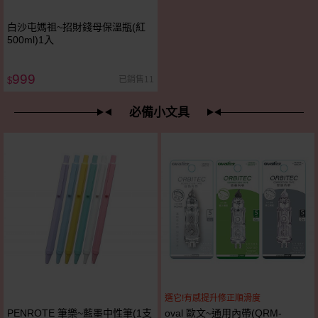
白沙屯媽祖~招財錢母保溫瓶(紅
500ml)1入
999
已銷售11
$
必備小文具
選它!有感提升修正順滑度
PENROTE 筆樂~藍墨中性筆(1支
oval 歐文~通用內帶(QRM-