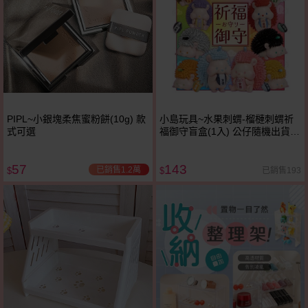
PIPL~小銀塊柔焦蜜粉餅(10g) 款
小島玩具~水果刺蝟-榴槤刺蝟祈
式可選
福御守盲盒(1入) 公仔隨機出貨
Jinart
57
143
已銷售1.2萬
已銷售193
$
$