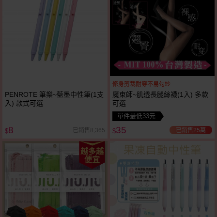
修身剪裁耐穿不易勾紗
PENROTE 筆樂~藍墨中性筆(1支
魔束師~肌透長腿絲襪(1入) 多款
入) 款式可選
可選
單件最低33元
8
35
已銷售25萬
已銷售8,365
$
$
越多越
便宜