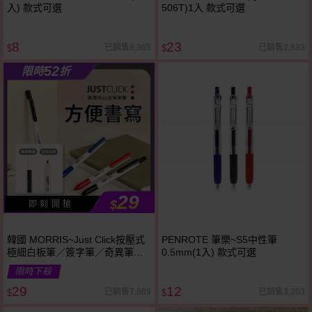
入) 款式可選
506T)1入 款式可選
8
23
已銷售8,365
已銷售2,833
$
$
52
限時
折
29
$
即 刻 開 搶
韓國 MORRIS~Just Click按壓式
PENROTE 筆樂~S5中性筆
極細白板筆／簽字筆／奇異筆／
0.5mm(1入) 款式可選
螢光筆(1支入) 款式可選
限時下殺
29
12
已銷售7,689
已銷售3,203
$
$