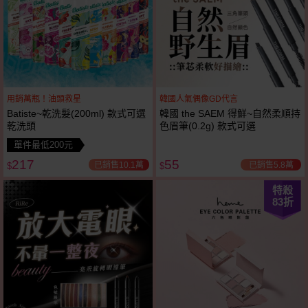
用銷萬瓶！油頭救星
韓國人氣偶像GD代言
Batiste~乾洗髮(200ml) 款式可選
韓國 the SAEM 得鮮~自然柔順持
乾洗頭
色眉筆(0.2g) 款式可選
單件最低200元
217
55
已銷售10.1萬
已銷售5.8萬
$
$
特殺
83
折