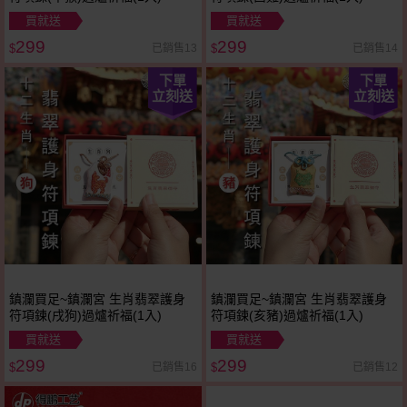
買就送
買就送
299
299
已銷售13
已銷售14
$
$
下單
下單
立刻送
立刻送
鎮瀾買足~鎮瀾宮 生肖翡翠護身
鎮瀾買足~鎮瀾宮 生肖翡翠護身
符項鍊(戌狗)過爐祈福(1入)
符項鍊(亥豬)過爐祈福(1入)
買就送
買就送
299
299
已銷售16
已銷售12
$
$