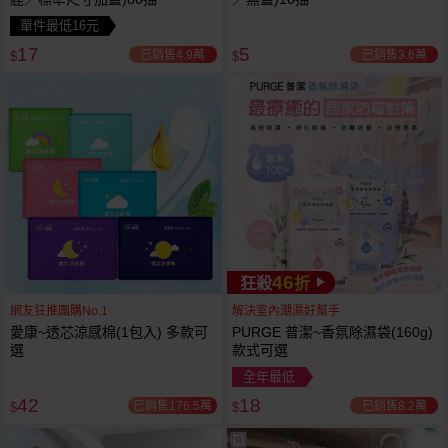
單件最低16元
17
5
已銷售4.9萬
已銷售3.6萬
$
$
46
狂殺
折
網友狂推團購No.1
解決室內潮濕好幫手
愛康~透芯涼感棉(1包入) 多款可
PURGE 普潔~香氛除濕袋(160g)
選
款式可選
全年最低
42
18
已銷售176.5萬
已銷售8.2萬
$
$