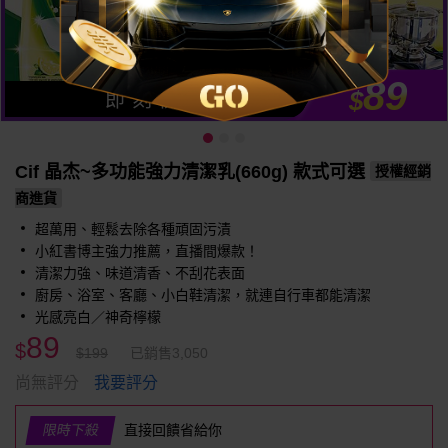
89
$
即 刻 開 搶
Cif 晶杰~多功能強力清潔乳(660g) 款式可選
授權經銷
商進貨
超萬用、輕鬆去除各種頑固污漬
小紅書博主強力推薦，直播間爆款！
清潔力強、味道清香、不刮花表面
廚房、浴室、客廳、小白鞋清潔，就連自行車都能清潔
光感亮白／神奇檸檬
89
$
$199
已銷售3,050
我要評分
尚無評分
限時下殺
直接回饋省給你