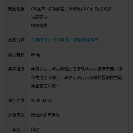
商品名稱
Cif 晶杰~多功能強力清潔乳(660g) 款式可選
光感亮白
神奇檸檬
商品分類
日用清潔
清潔用品
廚房清潔用品
商品規格
660g
產品說明
使用方法：將未稀釋的清潔乳塗抹在髒污表面、濕
布或清潔海綿上，頑強污漬可以稍微靜置後擦拭乾
淨並徹底沖洗。
保存期限
2028.03.01
進貨來源
授權經銷商進貨
產地
印尼