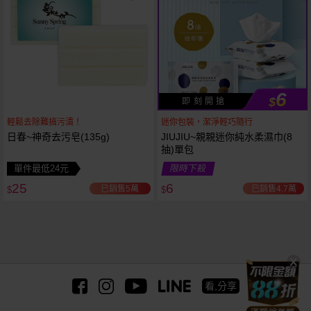
6
$
即 刻 開 搶
輕鬆去除難搞污漬！
迷你包裝，潔淨輕巧隨行
日春~神奇去污皂(135g)
JIUJIU~親親迷你純水柔濕巾(8
抽)單包
單件最低24元
限時下殺
25
6
已銷售5萬
已銷售4.7萬
$
$
看,分享