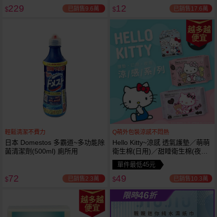
229
12
已銷售9.6萬
已銷售17.6萬
$
$
越多越
便宜
輕鬆清潔不費力
Q萌外包裝涼感不悶熱
日本 Domestos 多霸道~多功能除
Hello Kitty~涼感 透氣護墊／萌萌
菌清潔劑(500ml) 廁所用
衛生棉(日用)／甜睡衛生棉(夜用
特長)1包入 款式可選
單件最低45元
72
49
已銷售2.3萬
已銷售10.3萬
$
$
46
限時
折
越多越
便宜