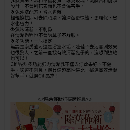
乳狀質地，溫和不傷材質，專為玻璃、洗臉台和龍頭
設計，不會刮花表面也不會傷害手。
🌟
免沖洗配方，省水省時
輕輕擦拭即可去除頑漬，讓清潔更快速、更環保，省
水也省力！
🌟
氣味清新，不刺鼻
在清潔過程也不會讓鼻子不舒服。
🌟
多功能，一瓶搞定
無論是廚房油污還是浴室水垢，連鞋子去污實測效果
也很驚人，之前一直找有效清潔鞋子的，沒想到這罐
也可以！
Cif 晶杰 多功能強力清潔乳不僅去汙效果好、不傷
手、味道不刺鼻，還具備超高性價比！挑選高效清潔
好幫手，就選Cif 晶杰！
👉除舊佈新打掃廚推薦👈