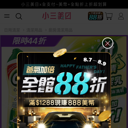
全館88折爸氣加倍！
小三美日x全支付~美幣+全點折上折超划算
賺美幣~換好禮~立即換GO~
日用清潔
清潔用品
廚房清潔用品
44
限時
折