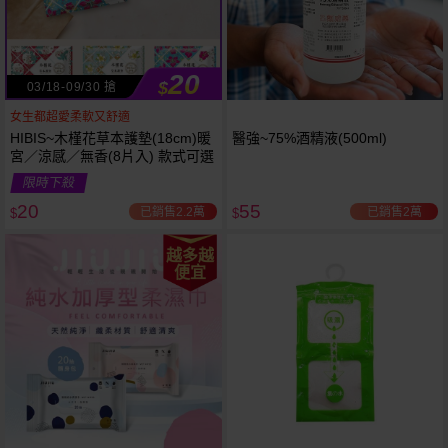
20
$
03/18-09/30 搶
女生都超愛柔軟又舒適
HIBIS~木槿花草本護墊(18cm)暖
醫強~75%酒精液(500ml)
宮／涼感／無香(8片入) 款式可選
限時下殺
20
55
已銷售2.2萬
已銷售2萬
$
$
越多越
便宜