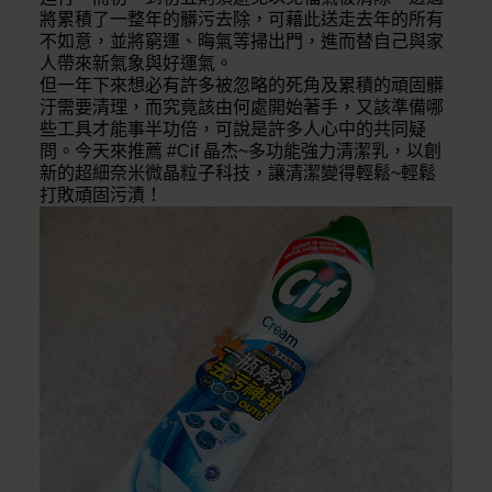
將累積了一整年的髒污去除，可藉此送走去年的所有
不如意，並將窮運、晦氣等掃出門，進而替自己與家
人帶來新氣象與好運氣。
但一年下來想必有許多被忽略的死角及累積的頑固髒
汙需要清理，而究竟該由何處開始著手，又該準備哪
些工具才能事半功倍，可說是許多人心中的共同疑
問。今天來推薦 #Cif 晶杰~多功能強力清潔乳，以創
新的超細奈米微晶粒子科技，讓清潔變得輕鬆~輕鬆
打敗頑固污漬！