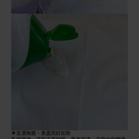
🌟
去漬無痕，表面完好如新