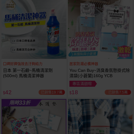
口碑好牌強效去汙夠給力
居家防潮必備神器
日本 第一石鹼~馬桶清潔劑
You Can Buy~消臭香氛懸掛式除
(500ml) 馬桶清潔神器
濕袋(小蒼蘭)160g YCB
專區滿額贈
42
18
已銷售19.7萬
已銷售7.5萬
$
$
33
限時
折