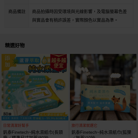
商品備註
商品拍攝時因受環境與光線影響，及電腦螢幕色差
與實品會有稍許誤差，實際顏色以實品為準。
精選好物
越多越
便宜
日常清潔好幫手
旅行清潔就選它
釩泰Finetech~純水濕紙巾(長頸
釩泰Finetech~純水濕紙巾(狐狸
鹿／標準尺寸加蓋)80抽
／無蓋)10抽