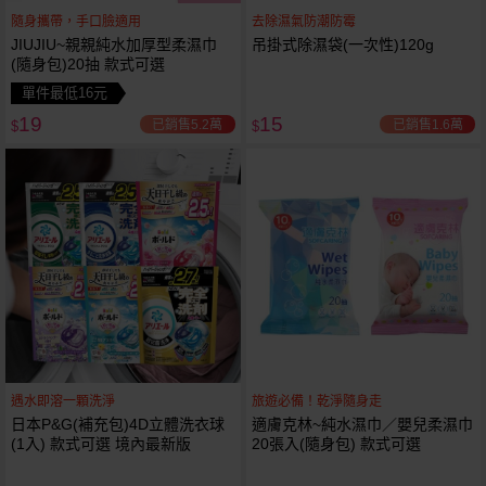
隨身攜帶，手口臉適用
去除濕氣防潮防霉
JIUJIU~親親純水加厚型柔濕巾
吊掛式除濕袋(一次性)120g
(隨身包)20抽 款式可選
單件最低16元
19
15
已銷售5.2萬
已銷售1.6萬
$
$
遇水即溶一顆洗淨
旅遊必備！乾淨隨身走
日本P&G(補充包)4D立體洗衣球
適膚克林~純水濕巾／嬰兒柔濕巾
(1入) 款式可選 境內最新版
20張入(隨身包) 款式可選