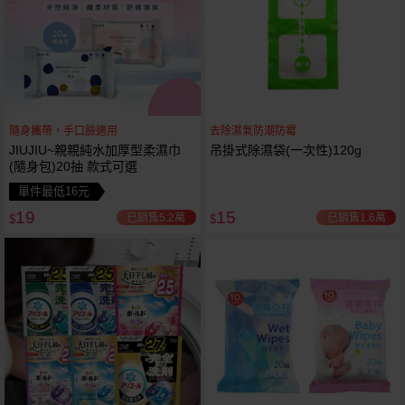
隨身攜帶，手口臉適用
去除濕氣防潮防霉
JIUJIU~親親純水加厚型柔濕巾
吊掛式除濕袋(一次性)120g
(隨身包)20抽 款式可選
單件最低16元
19
15
已銷售5.2萬
已銷售1.6萬
$
$