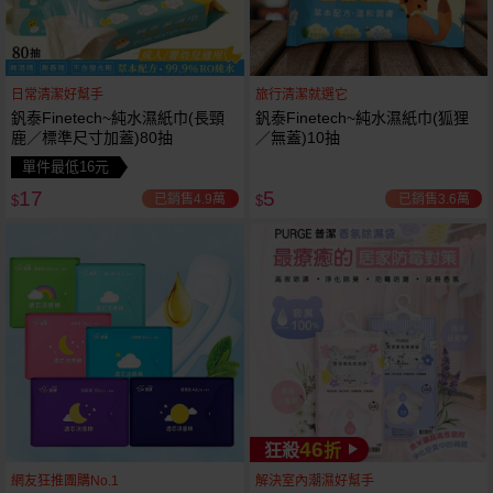
日常清潔好幫手
旅行清潔就選它
釩泰Finetech~純水濕紙巾(長頸
釩泰Finetech~純水濕紙巾(狐狸
鹿／標準尺寸加蓋)80抽
／無蓋)10抽
單件最低16元
17
5
已銷售4.9萬
已銷售3.6萬
$
$
46
狂殺
折
網友狂推團購No.1
解決室內潮濕好幫手