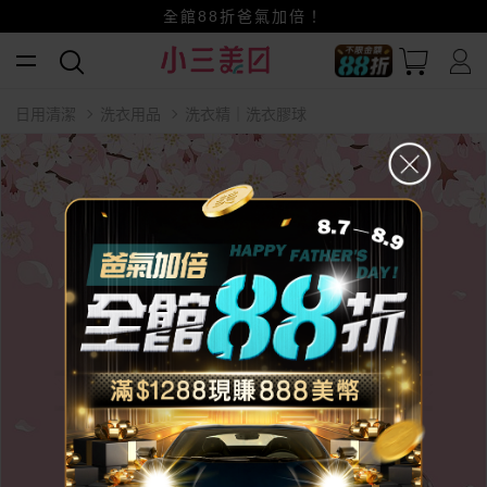
賺美幣~換好禮~立即換GO~
小三美日x全支付~美幣+全點折上折超划算
全館88折爸氣加倍！
日用清潔
洗衣用品
洗衣精｜洗衣膠球