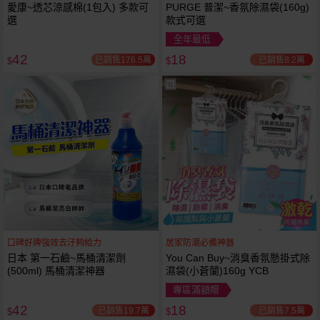
愛康~透芯涼感棉(1包入) 多款可
PURGE 普潔~香氛除濕袋(160g)
選
款式可選
全年最低
42
18
已銷售176.5萬
已銷售8.2萬
$
$
口碑好牌強效去汙夠給力
居家防潮必備神器
日本 第一石鹼~馬桶清潔劑
You Can Buy~消臭香氛懸掛式除
(500ml) 馬桶清潔神器
濕袋(小蒼蘭)160g YCB
專區滿額贈
42
18
已銷售19.7萬
已銷售7.5萬
$
$