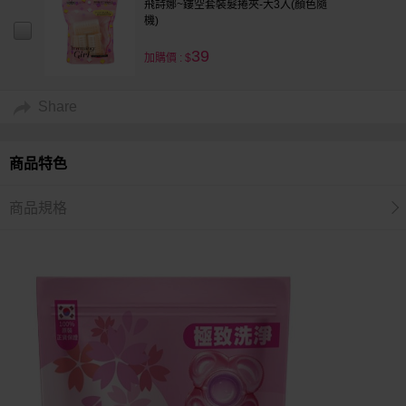
飛詩娜~鏤空套裝髮捲夾-大3入(顏色隨
機)
39
加購價 : $
Share
商品特色
商品規格