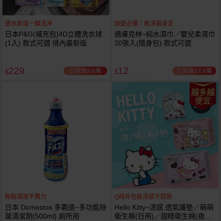
遇水即溶一顆洗淨
旅遊必備！乾淨隨身走
日本P&G(補充包)4D立體洗衣球
適膚克林~純水濕巾／嬰兒柔濕巾
(1入) 款式可選 境內最新版
20張入(隨身包) 款式可選
229
12
已銷售9.6萬
已銷售17.6萬
$
$
越多越
便宜
輕鬆清潔不費力
Q萌外包裝涼感不悶熱
日本 Domestos 多霸道~多功能除
Hello Kitty~涼感 透氣護墊／萌萌
菌清潔劑(500ml) 廁所用
衛生棉(日用)／甜睡衛生棉(夜用