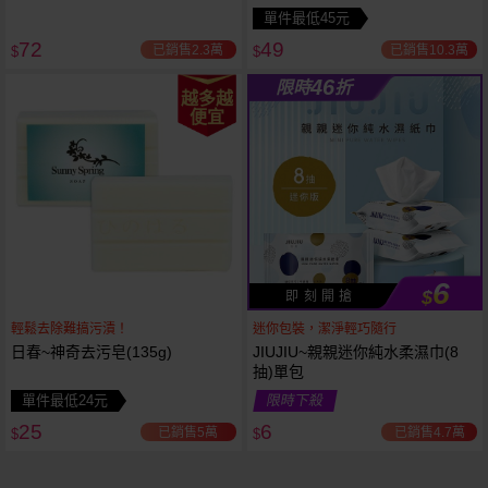
特長)1包入 款式可選
單件最低45元
72
49
已銷售2.3萬
已銷售10.3萬
$
$
46
限時
折
越多越
便宜
6
$
即 刻 開 搶
輕鬆去除難搞污漬！
迷你包裝，潔淨輕巧隨行
日春~神奇去污皂(135g)
JIUJIU~親親迷你純水柔濕巾(8
抽)單包
單件最低24元
限時下殺
25
6
已銷售5萬
已銷售4.7萬
$
$