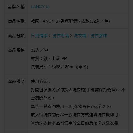
品牌名稱
FANCY U
商品名稱
韓國 FANCY U~香氛酵素洗衣球(32入／包)
商品分類
日用清潔
洗衣用品
洗衣精｜洗衣膠球
商品規格
32入／包
材質：紙、上蓋-PP
包裝尺寸：約68x180mm(單筒)
產品說明
使用方法：
打開包裝後將膠球投入洗衣槽(手部需保持乾燥)，不
需剪開外膜。
每洗一槽衣物使用一顆(衣物需在7公斤以下)
放入待洗衣物再以一般洗衣方式運轉洗衣機即可。
※清洗衣物本品可使用於全自動及滾筒式洗衣機