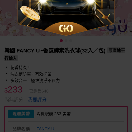
韓國 FANCY U~香氛酵素洗衣球(32入／包)
原產地平
行輸入
花香持久！
洗衣槽防霉，有效抑菌
多效合一，極致洗淨不費力
233
$
已銷售640
我要評分
尚無評分
現賺美幣
消費現賺 233 美幣
品牌名稱
FANCY U