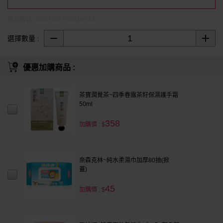
商品編號 : DS025072-04108744
選擇數量 :
優惠加購商品 :
茶寶潤覺茶~四季春露茶籽保濕護手霜
50ml
358
加購價 : $
奈森克林~純水柔濕巾加厚80抽(掀
蓋)
45
加購價 : $