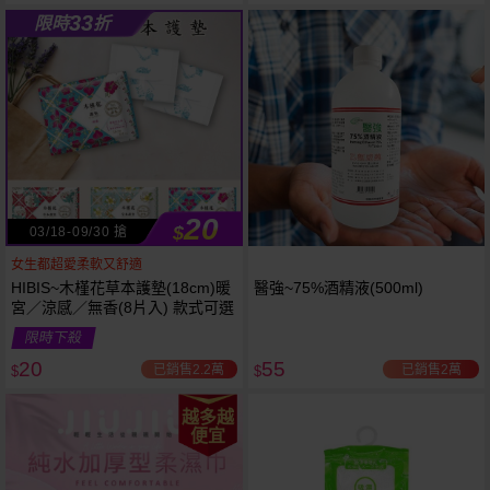
33
限時
折
20
$
03/18-09/30 搶
女生都超愛柔軟又舒適
HIBIS~木槿花草本護墊(18cm)暖
醫強~75%酒精液(500ml)
宮／涼感／無香(8片入) 款式可選
限時下殺
20
55
已銷售2.2萬
已銷售2萬
$
$
越多越
便宜