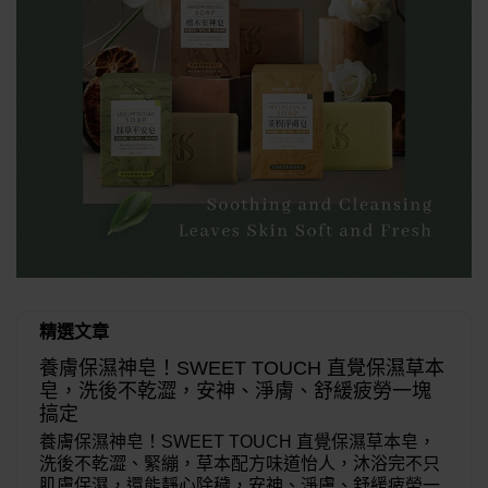
精選文章
養膚保濕神皂！SWEET TOUCH 直覺保濕草本
皂，洗後不乾澀，安神、淨膚、舒緩疲勞一塊
搞定
養膚保濕神皂！SWEET TOUCH 直覺保濕草本皂，
洗後不乾澀、緊繃，草本配方味道怡人，沐浴完不只
肌膚保濕，還能靜心除穢，安神、淨膚、舒緩疲勞一