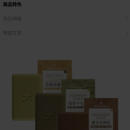
商品特色
商品規格
精選文章