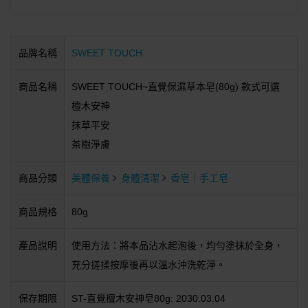
品牌名稱
SWEET TOUCH
商品名稱
SWEET TOUCH~直覺保濕草本皂(80g) 款式可選
檀木安神
抹草平安
茶樹淨膚
商品分類
美體保養
身體清潔
香皂｜手工皂
商品規格
80g
產品說明
使用方法：將本品沾水起泡後，均勻塗抹於全身，
充分搓揉按摩後再以溫水沖洗乾淨。
保存期限
ST-直覺檀木安神皂80g: 2030.03.04