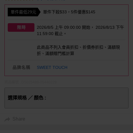
單件最低29元
單件下殺$33，5件優惠$145
限時
2026/8/5 上午 09:00:00 開始， 2026/8/13 下午
11:59:00 截止。
此商品不列入會員折扣、折價券折扣、滿額現
折、滿額贈門檻計算
品牌名稱
SWEET TOUCH
商品編號 : DS025499-05440229
選擇規格 ／ 顏色 :
Share