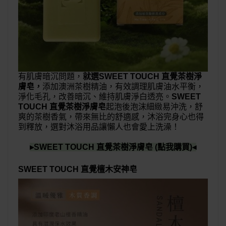
有肌膚暗沉問題，
就選SWEET TOUCH 直覺茶樹淨
膚皂，
添加澳洲茶樹精油，有效調理肌膚油水平衡，
淨化毛孔，改善暗沉、維持肌膚淨白透亮。
SWEET 
TOUCH 直覺茶樹淨膚皂
起泡後泡沫細緻易沖洗，舒
爽的茶樹香氣，帶來無比的舒適感，沐浴完身心也得
到釋放，選對沐浴用品讓懶人也會愛上洗澡！
▸SWEET TOUCH 直覺茶樹淨膚皂 (點我購買)◂
SWEET TOUCH 直覺檀木安神皂