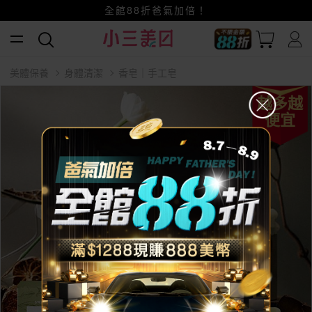
賺美幣~換好禮~立即換GO~
小三美日x全支付~美幣+全點折上折超划算
全館88折爸氣加倍！
美體保養
身體清潔
香皂｜手工皂
越多越
便宜