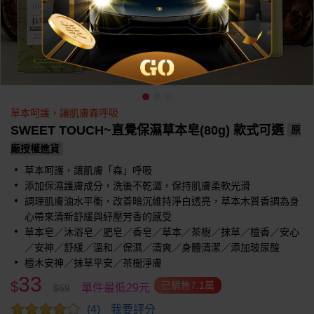
草本呵護，讓肌膚森呼吸
SWEET TOUCH~直覺保濕草本皂(80g) 款式可選
原
廠授權進貨
草本呵護，讓肌膚「森」呼吸
添加保濕護膚成分，洗後不乾澀，保持肌膚柔軟光滑
調理肌膚油水平衡，改善暗沉維持淨白透亮，草本木質香調為身
心帶來清新舒緩與紓壓芳香的感受
草本皂／沐浴皂／肥皂／香皂／草本／茶樹／抹草／檀香／安心
／安神／舒緩／溫和／保濕／清爽／身體清潔／添加玻尿酸
檀木安神／抹草平安／茶樹淨膚
33
$
已銷售7.1萬
單件最低29元
$59
我要評分
(4)