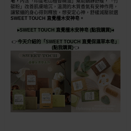
皂，
內含「印度老山檀香精油」幫助鎮靜舒緩，「竹
碳粉」改善肌膚暗沉，溫潤的木質香氣有安神作用，
讓緊繃的身心得到釋放，想安定心神，舒緩減壓就選
SWEET TOUCH 直覺檀木安神皂。
▸SWEET TOUCH 直覺檀木安神皂 (點我購買)◂
👉
今天介紹的「SWEET TOUCH 直覺保濕草本皂」
(點我購買)
👈