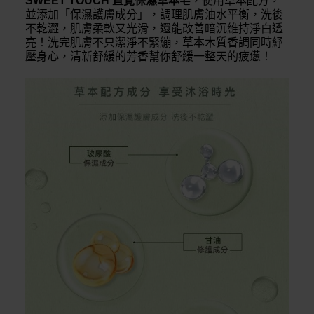
SWEET TOUCH 直覺保濕草本皂
，使用草本配方，
並添加「保濕護膚成分」，調理肌膚油水平衡，洗後
不乾澀，肌膚柔軟又光滑，還能改善暗沉維持淨白透
亮！洗完肌膚不只潔淨不緊繃，草本木質香調同時紓
壓身心，清新舒緩的芳香幫你舒緩一整天的疲憊！