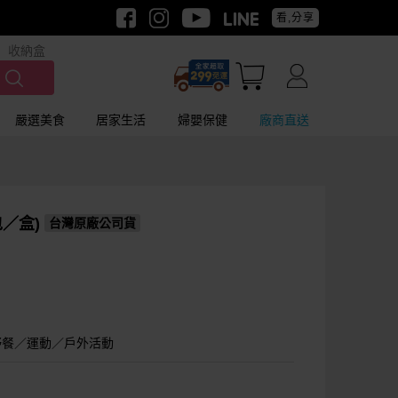
看,分享
收納盒
嚴選美食
居家生活
婦嬰保健
廠商直送
包／盒)
台灣原廠公司貨
野餐／運動／戶外活動