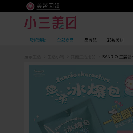
美幣回饋
發燒活動
全部商品
品牌館
彩妝美材
居家生活
生活小物
其他生活用品
SANRIO 三麗鷗