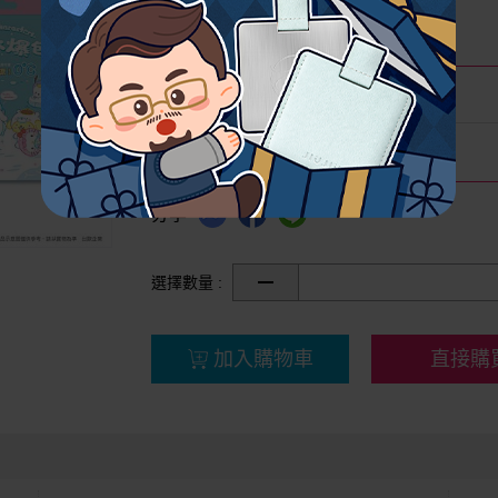
我要評分
尚無評分
現賺美幣
消費現賺 79 美幣
品牌名稱
SANRIO 三麗鷗
分享
選擇數量 :
加入購物車
直接購