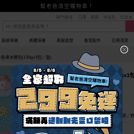
全家超取299免運
熱門搜尋：
口罩
面膜
沐浴乳
化妝水
小三美日x全支付~美幣+全點折上折超划算
賺美幣~換好禮~立即換GO~
幫老爸清空購物車！
臉部保養
美體保養
美髮造型
香氛配件
日用清潔
~急凍冰爆包(130gx3包／盒)
SANRIO 三麗鷗~急凍冰爆包(130gx3
一敲瞬涼！夏天必備！
瞬間製冷，最低溫可達０度C
環保包材可重複使用當作保冷劑
可愛三麗鷗腳色陪您渡過炎熱夏天～
食物保鮮／保冷／保冰／冰磚／露營／郊遊／
79
$
$99
已銷售803