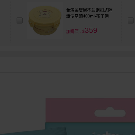
台灣製雙層不鏽鋼扣式隔
熱便當碗400ml-布丁狗
359
加購價 : $