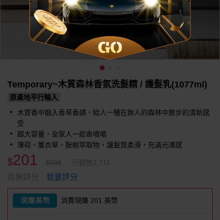
Temporary~木質森林香氛洗髮精 / 護髮乳(1077ml)
原產地平行輸入
木質香中融入香草香調，給人一種在無人的森林中散步的清新感
受
超大容量，全家人一起香噴噴
薄荷、薰衣草、胺樹萃取物，讓髮質柔滑，充滿光澤感
201
$
$599
已銷售2,715
我要評分
尚無評分
現賺美幣
消費現賺 201 美幣