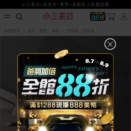
全館88折爸氣加倍！
小三美日x全支付~美幣+全點折上折超划算
賺美幣~換好禮~立即換GO~
美髮造型
洗髮｜潤髮｜護髮
洗髮精｜潤髮乳