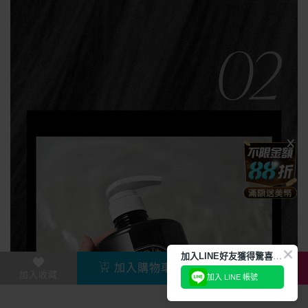
加
入LINE好友獲得驚喜折扣!
加入購物車
直接購買
加入收藏
加入 LINE 帳號