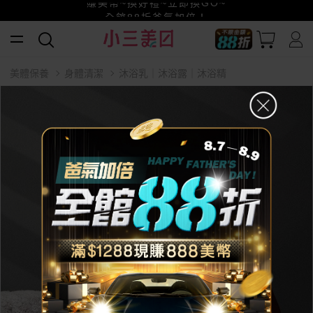
賺美幣~換好禮~立即換GO~
小三美日x全支付~美幣+全點折上折超划算
全館88折爸氣加倍！
美體保養
身體清潔
沐浴乳｜沐浴露｜沐浴精