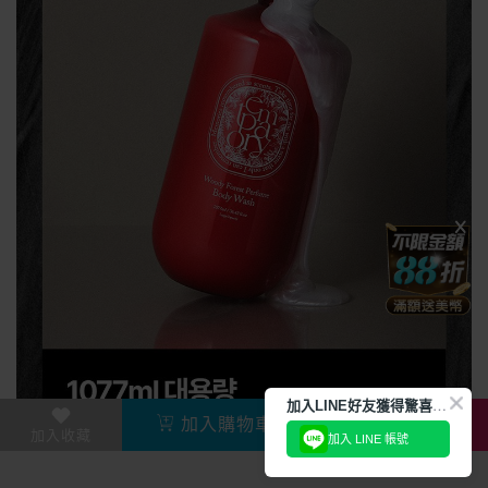
加
入LINE好友獲得驚喜折扣!
加入購物車
直接購買
加入收藏
加入 LINE 帳號