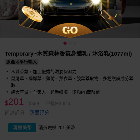
Temporary~木質森林香氛身體乳 / 沐浴乳(1077ml)
原產地平行輸入
木質香氛，加上優秀的滋潤保濕力
鼠尾草、檸檬葉、薄荷、薰衣草、胺葉萃取物，多種護膚成分萃
取
超大容量，全家人一起香噴噴，溫和PH弱酸值
201
$
$599
已銷售1,643
我要評分
尚無評分
現賺美幣
消費現賺 201 美幣