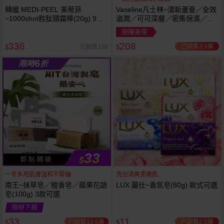
韓國 MEDI-PEEL 美蒂菲
Vaseline凡士林~清新蘆薈／全效
~1000shot胜肽頸霜棒(20g) 9種
滋潤／可可深層／密集保濕／淨
胜肽 水解蛋白 棒狀不沾手 頸部
白透亮 乳液(725ml) 款式可選 加
現賺美幣
保養
大容量
336
208
已銷售3.9萬
已銷售198
$
$
6
限時
折
33
$
即 刻 開 搶
一皂多用肌膚溫和不緊繃
洗出清爽柔嫩肌
南王~抹草皂／檀香皂／蘋果花語
LUX 麗仕~香氛皂(80g) 款式可選
皂(100g) 3款可選
限時下殺
33
11
已銷售14.6萬
已銷售2.8萬
$
$