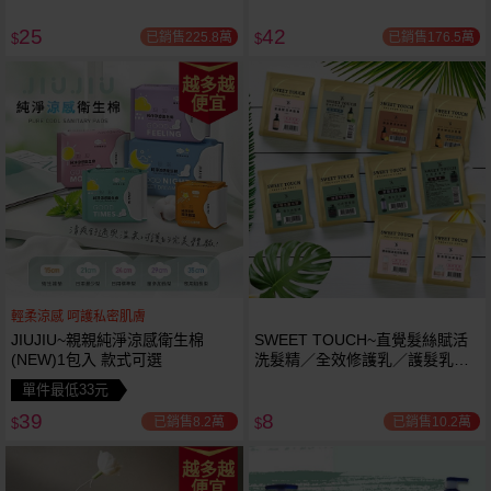
25
42
已銷售225.8萬
已銷售176.5萬
$
$
越多越
便宜
輕柔涼感 呵護私密肌膚
JIUJIU~親親純淨涼感衛生棉
SWEET TOUCH~直覺髮絲賦活
(NEW)1包入 款式可選
洗髮精／全效修護乳／護髮乳／
護髮膜／香水洗髮精／香水沐浴
單件最低33元
露(15ml) 款式可選
39
8
已銷售8.2萬
已銷售10.2萬
$
$
越多越
便宜