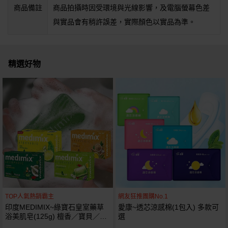
商品備註
商品拍攝時因受環境與光線影響，及電腦螢幕色差
與實品會有稍許誤差，實際顏色以實品為準。
精選好物
TOP人氣熱銷霸主
網友狂推團購No.1
印度MEDIMIX~綠寶石皇室藥草
愛康~透芯涼感棉(1包入) 多款可
浴美肌皂(125g) 檀香／寶貝／草
選
本／萊姆蘆薈 款式可選