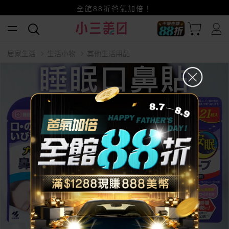
賺美幣~換好禮~立即換GO~
小三美日x全支付~美幣+全點折上折超划算
全館88折爸氣加倍！
居家生活
生活小物
其他生活用品