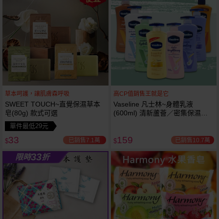
草本呵護，讓肌膚森呼吸
高CP值銷售王就是它
SWEET TOUCH~直覺保濕草本
Vaseline 凡士林~身體乳液
皂(80g) 款式可選
(600ml) 清新蘆薈／密集保濕鎖
水／全方位保濕鎖水／可可油／
單件最低29元
薰衣草／淨白透亮／杏仁+E 款式
33
159
可選
已銷售7.1萬
已銷售10.7萬
$
$
33
限時
折