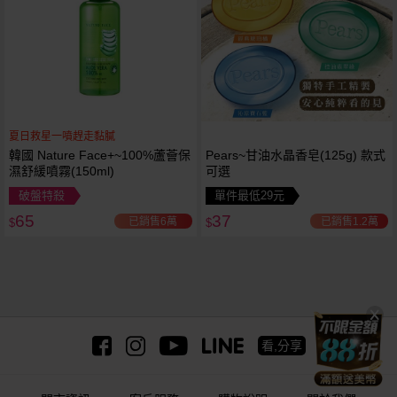
夏日救星一噴趕走黏膩
韓國 Nature Face+~100%蘆薈保
Pears~甘油水晶香皂(125g) 款式
濕舒緩噴霧(150ml)
可選
破盤特殺
單件最低29元
65
37
已銷售6萬
已銷售1.2萬
$
$
看,分享