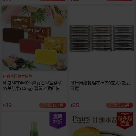
阿育吠陀草本精萃
印度MEDIMIX~綠寶石皇室藥草
旅行用紙軸棉花棒(50支入) 款式
浴美肌皂(125g) 薑黃／藏紅花／
可選
岩蘭草 款式可選
39
35
已銷售11.4萬
已銷售1.5萬
$
$
瘋殺
越多越
32
折
便宜