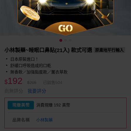
小林製藥~睡眠口鼻貼(21入) 款式可選
原產地平行輸入
日本原裝進口！
舒緩口呼吸造成的口乾
無香款／加強黏度款／薰衣草款
192
$
$205
已銷售504
我要評分
尚無評分
現賺美幣
消費現賺 192 美幣
品牌名稱
小林製藥