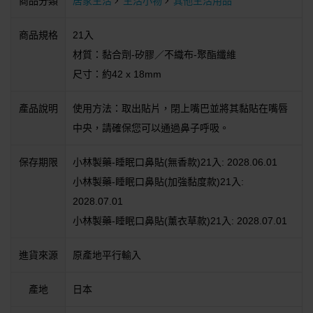
商品分類
居家生活
生活小物
其他生活用品
商品規格
21入
材質：黏合劑-矽膠／不織布-聚酯纖維
尺寸：約42 x 18mm
產品說明
使用方法：取出貼片，閉上嘴巴並將其黏貼在嘴唇
中央，請確保您可以通過鼻子呼吸。
保存期限
小林製藥-睡眠口鼻貼(無香款)21入: 2028.06.01
小林製藥-睡眠口鼻貼(加強黏度款)21入:
2028.07.01
小林製藥-睡眠口鼻貼(薰衣草款)21入: 2028.07.01
進貨來源
原產地平行輸入
產地
日本