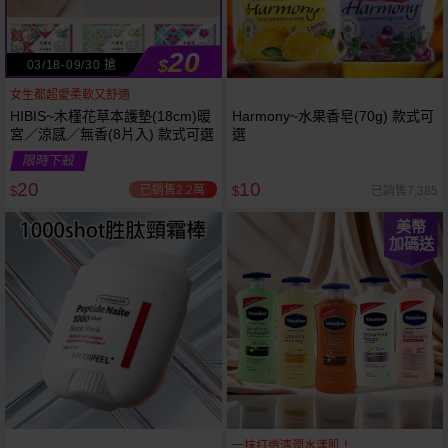
20
$
03/18-09/30 搶
女生都超愛柔軟又舒適
HIBIS~木槿花草本護墊(18cm)暖
Harmony~水果香皂(70g) 款式可
宮／涼感／無香(8片入) 款式可選
選
限時下殺
20
10
已銷售2.2萬
已銷售7,385
$
$
美幣
加碼送
一抹打造清潤水漾肌！