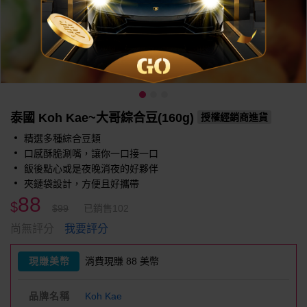
泰國 Koh Kae~大哥綜合豆(160g)
授權經銷商進貨
精選多種綜合豆類
口感酥脆涮嘴，讓你一口接一口
飯後點心或是夜晚消夜的好夥伴
夾鏈袋設計，方便且好攜帶
88
$
$99
已銷售102
我要評分
尚無評分
現賺美幣
消費現賺 88 美幣
品牌名稱
Koh Kae