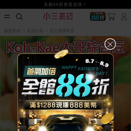
賺美幣~換好禮~立即換GO~
全館88折爸氣加倍！
小三美日x全支付~美幣+全點折上折超划算
嚴選美食
各國必買
其它異國零食