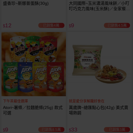
盛香珍~斯娜普蛋酥(30g)
大同國際~玉米濃湯風味餅／小叮
叮巧克力風味(玉米酥)／全家餐麥
香雞塊風味餅(20g) 款式可選 小
包
12
9
已銷售4萬
已銷售4.5萬
$
$
下午茶最佳選擇
就是愛分享解饞好食在
Atori~薯條／拉麵脆條(25g) 款式
萬歲牌~總匯點心包(42g) 美式賣
可選
場熱銷
9
33
已銷售8.5萬
已銷售3萬
$
$