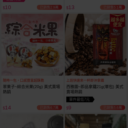
10
13
已銷售2.9萬
已銷售5.1萬
$
$
越多越
便宜
隨時一包，口感豐富超酥脆
上班快速來一杯即沖拿鐵
翠果子~綜合米果(20g) 美式賣場
西雅圖~即品拿鐵21g(單包) 美式
熱銷
賣場熱銷
單件最低7元
14
9
已銷售6.7萬
已銷售5.6萬
$
$