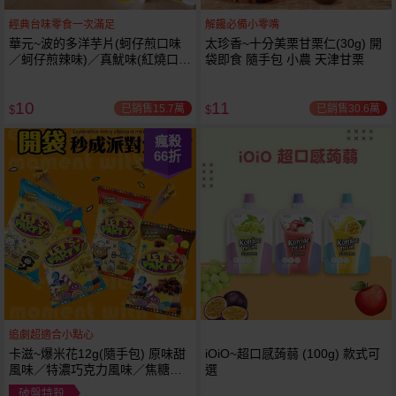
經典台味零食一次滿足
解饞必備小零嘴
華元~波的多洋芋片(蚵仔煎口味
太珍香~十分美栗甘栗仁(30g) 開
／蚵仔煎辣味)／真魷味(紅燒口
袋即食 隨手包 小農 天津甘栗
味)／鹹酥餅／玉蜀叔(漢堡口味)
／香煎荷包蛋風味1包入 款式可
10
11
選 小包
已銷售15.7萬
已銷售30.6萬
$
$
瘋殺
66
折
追劇超適合小點心
卡滋~爆米花12g(隨手包) 原味甜
iOiO~超口感蒟蒻 (100g) 款式可
風味／特濃巧克力風味／焦糖牛
選
奶風味／經典鹹甜風味 款式可選
破盤特殺