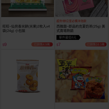
超夯!辦公室必備沖泡飲
旺旺~仙貝香米餅(米果)2枚入x4
西雅圖~即品約克夏奶茶(25g) 美
袋(24g) 小包裝
式賣場熱銷
單件最低6元
9
7
已銷售4.9萬
已銷售16.3萬
$
$