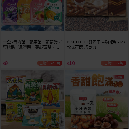
十全~青梅醋／蘋果醋／葡萄醋／
BISCOTTO 好圈子~捲心酥(50g)
蜜桃醋／鳳梨醋／蔓越莓醋／百
款式可選 巧克力
香果醋 / 哈密瓜醋飲料(100ml) 款
式可選
9
10
已銷售52.3萬
已銷售6.2萬
$
$