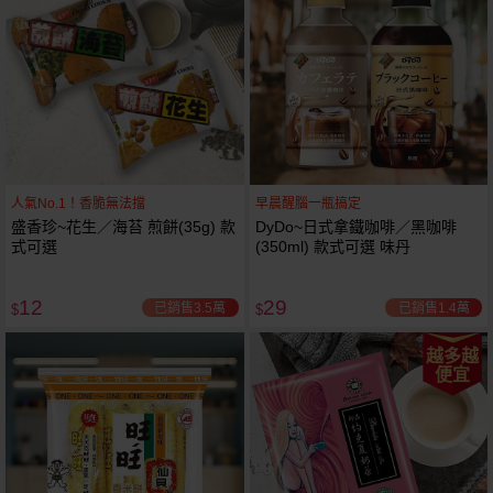
人氣No.1！香脆無法擋
早晨醒腦一瓶搞定
盛香珍~花生／海苔 煎餅(35g) 款
DyDo~日式拿鐵咖啡／黑咖啡
式可選
(350ml) 款式可選 味丹
12
29
已銷售3.5萬
已銷售1.4萬
$
$
越多越
便宜