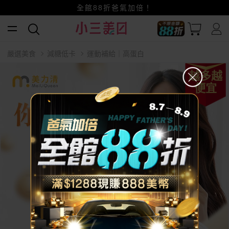
賺美幣~換好禮~立即換GO~
小三美日x全支付~美幣+全點折上折超划算
全館88折爸氣加倍！
嚴選美食
減糖低卡
運動補給｜高蛋白
越多越
便宜