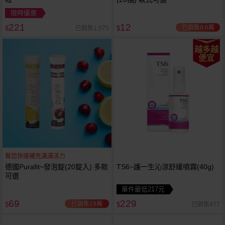
限時優惠
221
12
已銷售9.6萬
已銷售1,575
$
$
越多越
便宜
幫您快速補充滿滿活力
德國Purafit~發泡錠(20錠入) 多款
TS6~護一生沁涼舒緩噴霧(40g)
可選
單件最低217元
69
229
已銷售29萬
已銷售477
$
$