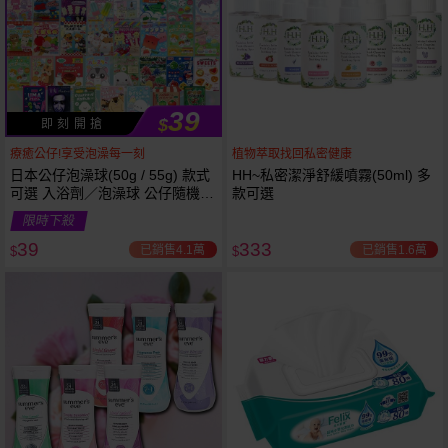
39
$
即 刻 開 搶
療癒公仔!享受泡澡每一刻
植物萃取找回私密健康
日本公仔泡澡球(50g / 55g) 款式
HH~私密潔淨舒緩噴霧(50ml) 多
可選 入浴劑／泡澡球 公仔隨機出
款可選
貨
限時下殺
39
333
已銷售4.1萬
已銷售1.6萬
$
$