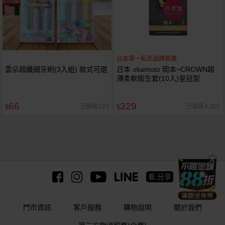
日本第一私密品牌首選
雲朵超纖細牙刷(3入組) 款式可選
日本 okamoto 岡本~CROWN超
薄柔軟衛生套(10入)皇冠型
66
329
已銷售189
已銷售4,305
$
$
看,分享
門市資訊
客戶服務
購物說明
關於我們