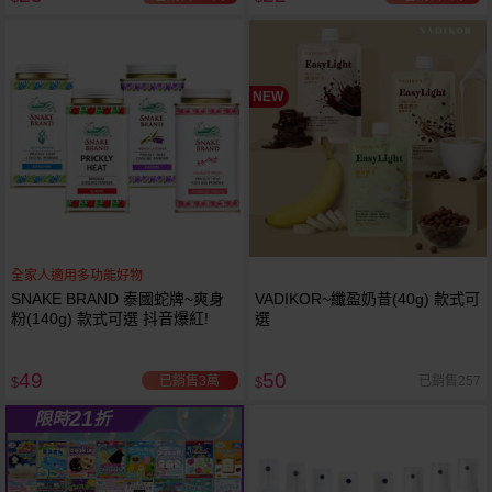
NEW
全家人適用多功能好物
SNAKE BRAND 泰國蛇牌~爽身
VADIKOR~纖盈奶昔(40g) 款式可
粉(140g) 款式可選 抖音爆紅!
選
49
50
已銷售3萬
已銷售257
$
$
21
限時
折