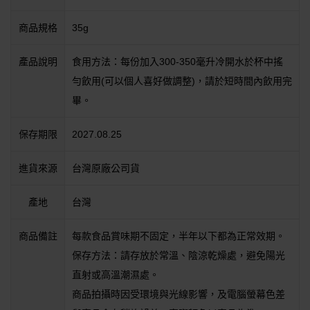
商品規格
35g
產品說明
食用方法：每份加入300-350毫升冷開水於杯中搖
勻飲用(可以個人喜好做調整)，請於短時間內飲用完
畢。
保存期限
2027.08.25
進貨來源
台灣原廠公司貨
產地
台灣
商品備註
每款食品賞味期不固定，半年以下都為正常效期。
保存方法：請存放於常溫、陰涼乾燥處，避免陽光
直射或高溫潮濕處。
商品拍攝時因受環境與光線影響，及電腦螢幕色差