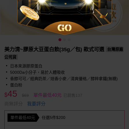
美力清~膠原大豆蛋白飲(35g／包) 款式可選
台灣原廠
公司貨
日本來源膠原蛋白
5000Da小分子，易於人體吸收
香醇可可／經典奶茶／焙香小麥／清爽優格／醇粹拿鐵(無糖)
蛋白粉
45
$
單件最低40元
$69
已銷售137
我要評分
尚無評分
單件最低40元
任選5件$200