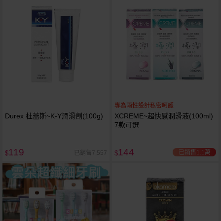
專為兩性設計私密呵護
Durex 杜蕾斯~K-Y潤滑劑(100g)
XCREME~超快感潤滑液(100ml)
7款可選
119
144
已銷售1.1萬
已銷售7,557
$
$