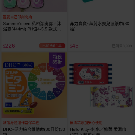
寵愛自己即刻開始
Summer's eve 私密潔膚露／沐
菲力寶寶~超純水嬰兒濕紙巾(80
浴露(444ml) PH值4-5.5 款式可
抽)
選
226
45
已銷售6.1萬
已銷售8,999
$
$
特殺
85
折
維護身體運作常保年輕
無酒精添加安心使用
DHC~活力綜合維他命(30日份)30
Hello Kitty~純水／抑菌 柔濕巾
粒
(20抽) 款式可選