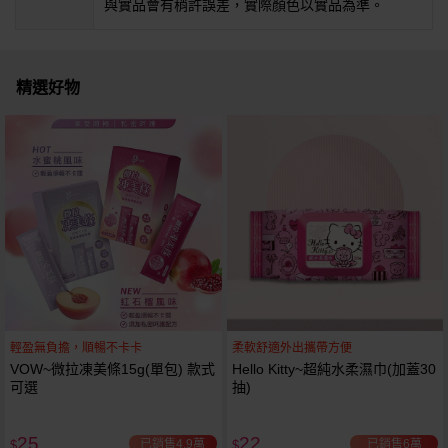
與實品會有稍許誤差，實際顏色以實品為準。
精選好物
輕盈無負擔，順暢不卡卡
柔軟舒適外出攜帶方便
VOW~微拉凍美條15g(單包) 款式
Hello Kitty~超純水柔濕巾(加蓋30
可選
抽)
25
22
已銷售4.9萬
已銷售6萬
$
$