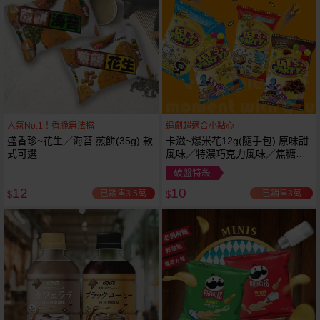
人氣No.1！香脆無法擋
追劇超適合小點心
盛香珍~花生／海苔 煎餅(35g) 款
卡滋~爆米花12g(隨手包) 原味甜
式可選
風味／特濃巧克力風味／焦糖牛
奶風味／經典鹹甜風味 款式可選
破盤特殺
12
10
已銷售3.5萬
已銷售3萬
$
$