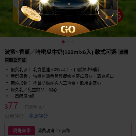
波蜜~香蕉／哈密瓜牛奶(160mlx6入) 款式可選
台灣
原廠公司貨
優質乳源： 乳含量達 50% 以上，口感綿密細膩
嚴選果香： 特選台灣香蕉與療癒哈密瓜風味，清爽順口
無添加物： 不含防腐劑與人工色素，飲用更安心
保久乳／兒童飲品／點心
一單限購4組
77
$
已銷售404
我要評分
尚無評分
現賺美幣
消費現賺 77 美幣