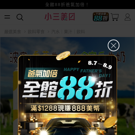
賺美幣~換好禮~立即換GO~
小三美日x全支付~美幣+全點折上折超划算
全館88折爸氣加倍！
嚴選美食
飲料零食
汽水｜果汁｜飲料