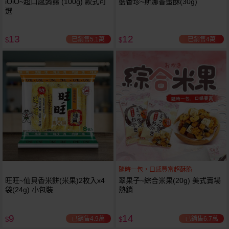
iOiO~超口感蒟蒻 (100g) 款式可
盛香珍~斯娜普蛋酥(30g)
選
13
12
已銷售5.1萬
已銷售4萬
$
$
隨時一包，口感豐富超酥脆
旺旺~仙貝香米餅(米果)2枚入x4
翠果子~綜合米果(20g) 美式賣場
袋(24g) 小包裝
熱銷
9
14
已銷售4.9萬
已銷售6.7萬
$
$