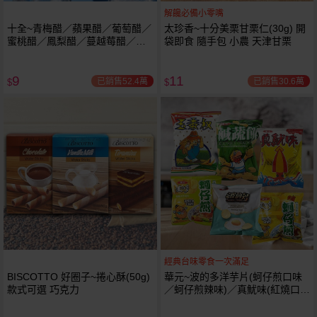
解饞必備小零嘴
十全~青梅醋／蘋果醋／葡萄醋／
太珍香~十分美栗甘栗仁(30g) 開
蜜桃醋／鳳梨醋／蔓越莓醋／百
袋即食 隨手包 小農 天津甘栗
香果醋 / 哈密瓜醋飲料(100ml) 款
式可選
9
11
已銷售52.4萬
已銷售30.6萬
$
$
經典台味零食一次滿足
BISCOTTO 好圈子~捲心酥(50g)
華元~波的多洋芋片(蚵仔煎口味
款式可選 巧克力
／蚵仔煎辣味)／真魷味(紅燒口
味)／鹹酥餅／玉蜀叔(漢堡口味)
／香煎荷包蛋風味1包入 款式可