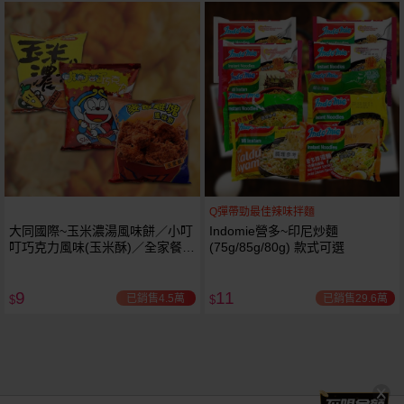
Q彈帶勁最佳辣味拌麵
大同國際~玉米濃湯風味餅／小叮
Indomie營多~印尼炒麵
叮巧克力風味(玉米酥)／全家餐麥
(75g/85g/80g) 款式可選
香雞塊風味餅(20g) 款式可選 小
包
9
11
已銷售4.5萬
已銷售29.6萬
$
$