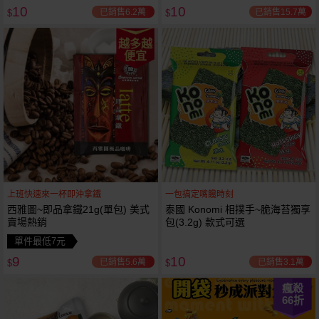
10
10
選 小包
已銷售6.2萬
已銷售15.7萬
$
$
越多越
便宜
上班快速來一杯即沖拿鐵
一包搞定嘴饞時刻
西雅圖~即品拿鐵21g(單包) 美式
泰國 Konomi 相撲手~脆海苔獨享
賣場熱銷
包(3.2g) 款式可選
單件最低7元
9
10
已銷售5.6萬
已銷售3.1萬
$
$
瘋殺
66
折