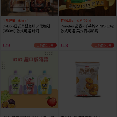
早晨醒腦一瓶搞定
爽脆口感，便利帶著走
DyDo~日式拿鐵咖啡／黑咖啡
Pringles 品客~洋芋片MINIS(19g)
(350ml) 款式可選 味丹
款式可選 美式賣場熱銷
29
13
已銷售1.5萬
已銷售5.5萬
$
$