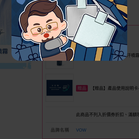
690
$
$790
已銷售371
我要評分
尚無評分
買就送
贈品讓你帶回家
VOW淨味君長效止汗噴霧(
【贈品】產品使用說明卡
此商品不列入折價券折扣、滿額
品牌名稱
VOW