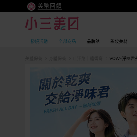
美幣回饋
發燒活動
全部商品
品牌館
彩妝美材
美體保養
身體保養
止汗劑｜體香膏
VOW~淨味君長