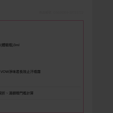
商品編號 : DS030359-18731722
體驗瓶)3ml
-VOW淨味君長效止汗噴霧
現折、滿額贈門檻計算