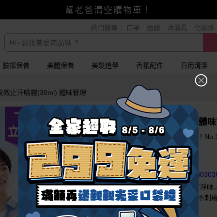
全家超取299免運
熱門搜尋：
口罩
面膜
沐浴乳
化妝水
小三美日x全支付~美幣+全點折上折超划算
賺美幣~換好禮~立即換GO~
幫老爸清空購物車！
臉部保養
美體保養
美髮造型
香氛配件
日用清潔
效止汗噴霧(30ml) 體味管理
下單
VOW~淨味君長效止汗噴霧(30ml) 體
立刻送
專業級乾爽對策，從源頭啟動全天候防護！No.
96小時極限續航，乾爽持久不間斷
添加植萃保濕，告別夏日黏膩與不適
※另有「體驗瓶」賣場販售中，請至
【DS0303
VOW／止汗／止汗劑／止汗噴霧／舒緩／淨味
齡味／手汗味／腳臭味／異味／敏感肌／不刺