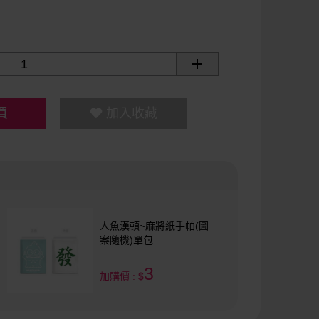
買
加入收藏
人魚漢頓~麻將紙手帕(圖
案隨機)單包
3
加購價 : $