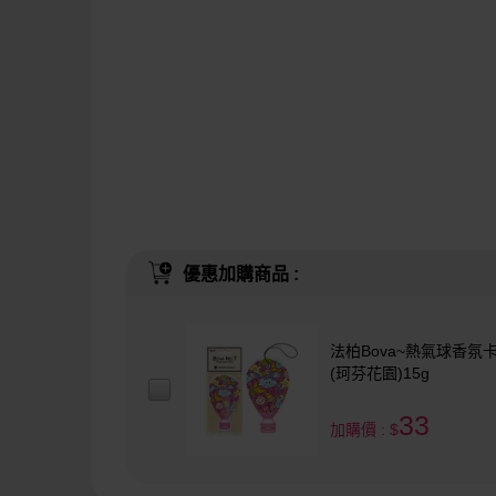
優惠加購商品 :
法柏Bova~熱氣球香氛
(珂芬花園)15g
33
加購價 : $