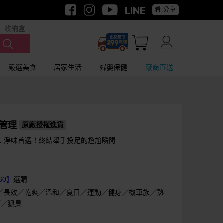
看,分享
收納盒
嚴選美食
居家生活
婦嬰保健
廠商直送
味管理
原廠授權進貨
1 淨味首選！終結舉手投足的尷尬瞬間
60】
選購
／長效／乾爽／溫和／夏日／運動／健身／機車族／熟
癢／狐臭