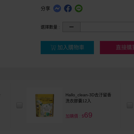
分享
選擇數量 :
加入購物車
直接購
卡
Hallo_clean-3D去汙留香
洗衣膠囊12入
69
加購價 : $