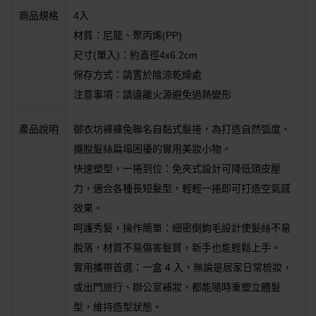
商品規格
4入
材質：尼龍、聚丙烯(PP)
尺寸(單入)：約直徑4x6.2cm
保存方式：請置於陰涼乾燥處
注意事項：請遠離火源避免過熱變形
產品說明
御衣坊褲褲兔聯名自黏式髮捲，為打造自然弧度、
擺脫髮絲扁塌困擾的實用美妝小物。
快速塑型，一捲到位：免夾式設計可降低頭皮壓
力，適合各種長短髮型，輕輕一捲即可打造空氣感
效果。
呵護秀髮，操作簡單：細密倒鉤毛設計使髮絲不易
脫落，材質不易傷害髮質，新手也能輕鬆上手。
實用攜帶首選：一盒 4 入，無論是居家日常梳妝，
或出門旅行、辦公室補妝，都能隨時重塑立體髮
型，維持造型狀態。