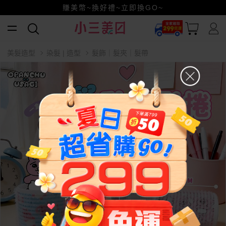
小三美日x全支付~美幣+全點折上折超划算
賺美幣~換好禮~立即換GO~
美髮造型
染髮 | 造型
髮飾｜髮夾｜髮帶