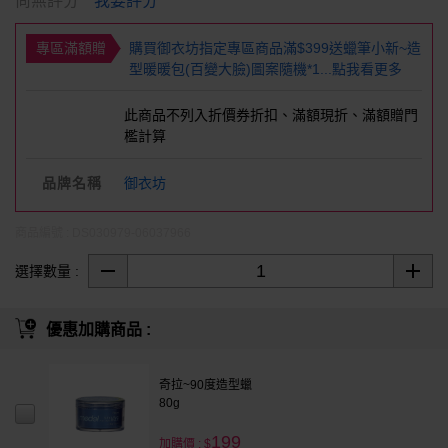
我要評分
尚無評分
專區滿額贈
購買御衣坊指定專區商品滿$399送蠟筆小新~造
型暖暖包(百變大臉)圖案隨機*1...點我看更多
此商品不列入折價券折扣、滿額現折、滿額贈門
檻計算
品牌名稱
御衣坊
商品編號 : DS030979-06037966
選擇數量 :
優惠加購商品 :
奇拉~90度造型蠟
80g
199
加購價 : $