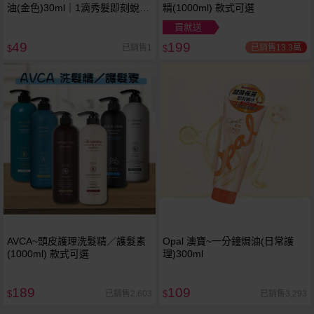
油(金色)30ml｜1滴秀髮即刻蛻變
精(1000ml) 款式可選
輕盈鎖水修護毛躁 免沖洗護髮油
買就送
49
199
已銷售13.3萬
已銷售1
$
$
AVCA~頭皮護理洗髮精／護髮素
Opal 澳寶~一分鐘焗油(日常護
(1000ml) 款式可選
理)300ml
189
109
已銷售2,603
已銷售3,293
$
$