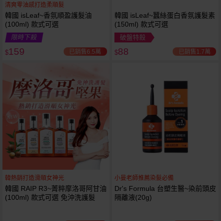
清爽零油感打造柔順髮
韓國 isLeaf~香氛順盈護髮油
韓國 isLeaf~蠶絲蛋白香氛護髮素
(100ml) 款式可選
(150ml) 款式可選
限時下殺
破盤特殺
159
88
已銷售6.5萬
已銷售1.7萬
$
$
韓熱銷打造滑順女神光
小曼老師推薦染髮必備
韓國 RAIP R3~菁粹摩洛哥阿甘油
Dr's Formula 台塑生醫~染前頭皮
(100ml) 款式可選 免沖洗護髮
隔離液(20g)