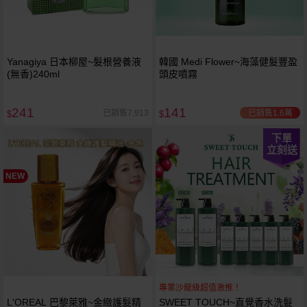
Yanagiya 日本柳屋~髮根營養液
韓國 Medi Flower~海藻健髮豐盈
(無香)240ml
頭皮噴霧
241
141
已銷售1.6萬
已銷售7,913
$
$
下單
立刻送
NEW
專業沙龍級超值激推！
L'OREAL 巴黎萊雅~金緻護髮精
SWEET TOUCH~直覺香水洗髮