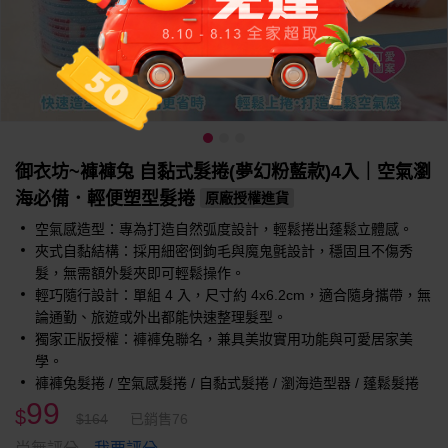
御衣坊~褲褲兔 自黏式髮捲(夢幻粉藍款)4入｜空氣瀏
海必備．輕便塑型髮捲
原廠授權進貨
空氣感造型：專為打造自然弧度設計，輕鬆捲出蓬鬆立體感。
夾式自黏結構：採用細密倒鉤毛與魔鬼氈設計，穩固且不傷秀
髮，無需額外髮夾即可輕鬆操作。
輕巧隨行設計：單組 4 入，尺寸約 4x6.2cm，適合隨身攜帶，無
論通勤、旅遊或外出都能快速整理髮型。
獨家正版授權：褲褲兔聯名，兼具美妝實用功能與可愛居家美
學。
褲褲兔髮捲 / 空氣感髮捲 / 自黏式髮捲 / 瀏海造型器 / 蓬鬆髮捲
99
$
$164
已銷售76