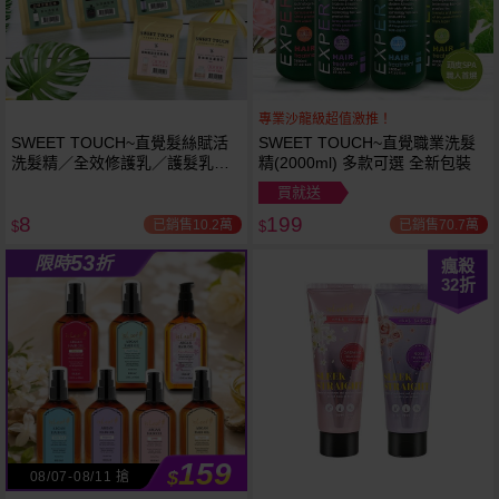
專業沙龍級超值激推！
SWEET TOUCH~直覺髮絲賦活
SWEET TOUCH~直覺職業洗髮
洗髮精／全效修護乳／護髮乳／
精(2000ml) 多款可選 全新包裝
護髮膜／香水洗髮精／香水沐浴
買就送
露(15ml) 款式可選
8
199
已銷售10.2萬
已銷售70.7萬
$
$
53
限時
折
瘋殺
32
折
159
$
08/07-08/11 搶