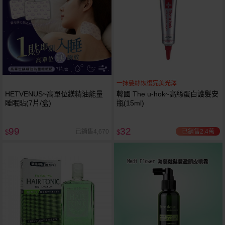
一抹髮絲恢復完美光澤
HETVENUS~高單位鎂精油能量
韓國 The u-hok~高絲蛋白護髮安
睡眠貼(7片/盒)
瓶(15ml)
99
32
已銷售2.4萬
已銷售4,670
$
$