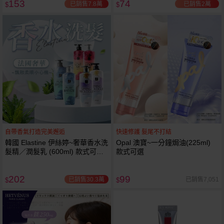
153
74
已銷售7.8萬
已銷售2萬
$
$
自帶香氣打造完美邂逅
快速修護 髮尾不打結
韓國 Elastine 伊絲婷~奢華香水洗
Opal 澳寶~一分鐘焗油(225ml)
髮精／潤髮乳 (600ml) 款式可選
款式可選
最新2024升級版
202
99
已銷售30.3萬
已銷售7,051
$
$