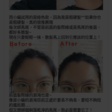
而小編試用的是綠色款，因為我是粗硬髮^^如果你也
是粗硬髮，真的很推薦哦
每次綁馬尾，不管是前面的髮際線或是馬尾的後面，
都好多散髮~
現在只要輕輕一抹，散髮馬上回到它應該的位置上！
前面髮際線的瀏海也是~
像是小編的瀏海目前正處於要長不夠長、要短不夠短
的尷尬期….
但又想綁個俐落乾淨的馬尾，勢必是需要它了！