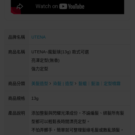
品牌名稱
UTENA
商品名稱
UTENA~魔髮球(13g) 款式可選
亮澤定型(無香)
強力定型
商品分類
美髮造型
染髮 | 造型
髮蠟｜髮油｜定型噴霧
商品規格
13g
產品說明
添加整髮與閃耀光澤成份，不論編髮、綁髮所有髮
型都可以輕鬆長時間漂亮定型。
不怕弄髒手，簡單就可整理髮緣毛髮或散亂頭髮，