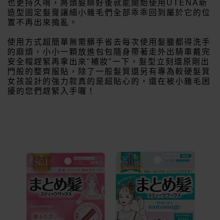
也更持久唷，將頭髮綁好後就能開始使用UTENA新
造型固定髮膏讓細小雜毛們全部乖乖回到屬於它的位
置不再出來搗亂。
使用方式超簡單無需髒手省去每次使用髮臘都得洗手
的麻煩，小小一顆放進包包隨身帶著走外出騎車戴完
安全帽趕緊再拿出來"補妝"一下，髮型立刻還原剛出
門般的整齊服貼，除了一般髮質還另有專為較硬髮質
女孩設計的強力款真的是超貼心的，還在被小雜毛困
擾的您們趕緊入手囉！