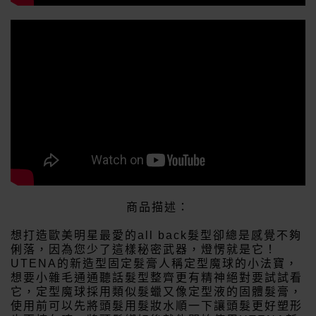
商品描述：
想打造歐美明星最愛的all back髮型卻總是感覺不夠
俐落，因為您少了這樣秘密武器，燈愣就是它！
UTENA的新造型固定髮膏人稱定型魔球的小法寶，
想要小雜毛通通聽話髮型整齊更有精神絕對要試試看
它，定型魔球採用類似髮蠟又像定型液的固體髮膏，
使用前可以先將頭髮用髮妝水順一下讓頭髮更好塑形