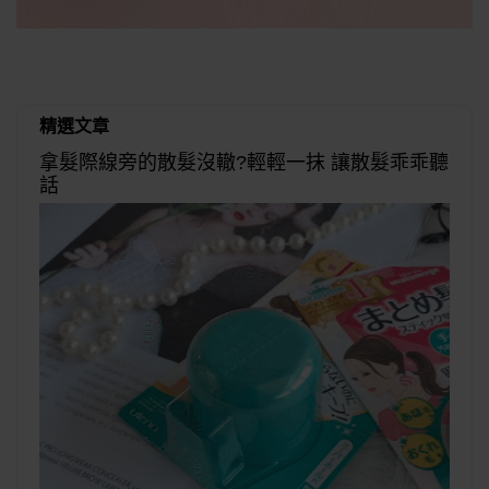
精選文章
拿髮際線旁的散髮沒轍?輕輕一抹 讓散髮乖乖聽
話