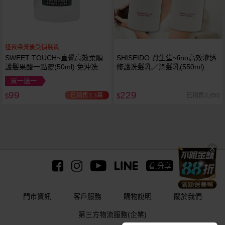
拯救染燙後受損髮質
SWEET TOUCH~直覺高效柔順
SHISEIDO 資生堂~fino高效滲透
護髮果酸一點靈(50ml) 免沖洗護
修護洗髮乳／潤髮乳(550ml) 款
髮
式可選 洗髮精 日本原裝
買一送一
99
229
已銷售3.3萬
已銷售3,850
$
$
看,分享
門市資訊
客戶服務
購物說明
關於我們
第三方物流服務(企業)