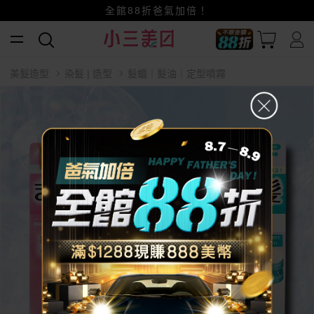
全館88折爸氣加倍！
小三美日x全支付~美幣+全點折上折超划算
賺美幣~換好禮~立即換GO~
美髮造型
染髮 | 造型
髮蠟｜髮油｜定型噴霧