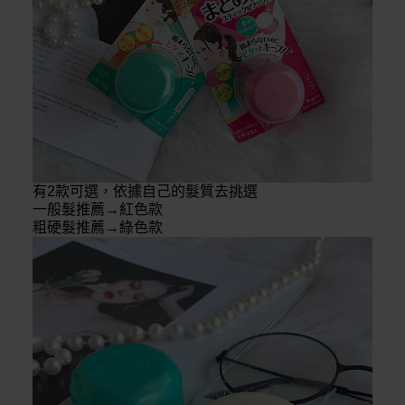
有2款可選，依據自己的髮質去挑選
一般髮推薦→紅色款
粗硬髮推薦→綠色款