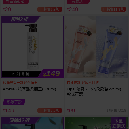
專區滿額贈
買就送
29
249
已銷售6.3萬
已銷售11.3萬
$
$
2
限時
折
149
$
即 刻 開 搶
沙龍界第一護髮柔順王
快速修護 髮尾不打結
Amida~ 胺基酸柔順王(330ml)
Opal 澳寶~一分鐘焗油(225ml)
款式可選
限時下殺
149
99
已銷售5.9萬
已銷售7,018
$
$
42
限時
折
下單
立刻送