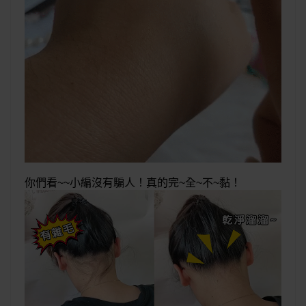
你們看~~小編沒有騙人！真的完~全~不~黏！