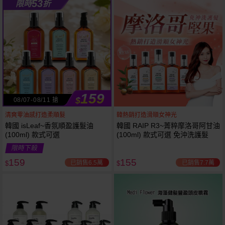
53
限時
折
159
$
08/07-08/11 搶
清爽零油感打造柔順髮
韓熱銷打造滑順女神光
韓國 isLeaf~香氛順盈護髮油
韓國 RAIP R3~菁粹摩洛哥阿甘油
(100ml) 款式可選
(100ml) 款式可選 免沖洗護髮
限時下殺
159
155
已銷售6.5萬
已銷售7.7萬
$
$