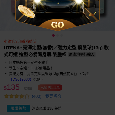
小雜毛全部乖乖聽話！
UTENA~亮澤定型(無香)／強力定型 魔髮球(13g) 款
式可選 造型必備隨身瓶 髮臘棒
原產地平行輸入
日本銷售第一定型不髒手
學生、空姐、OL必備用品！
賣場另有「亮澤定型魔髮球13g(自然花香)」，請至
【DS019083】
選購。
135
$
已銷售1.1萬
$259
我要評分
(400)
現賺美幣
消費現賺 135 美幣