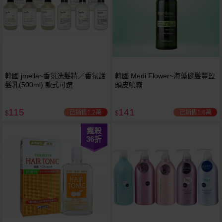
韓國 jmella~香氛洗髮精／香氛護
韓國 Medi Flower~海藻健髮豐盈
髮乳(500ml) 款式可選
頭皮噴霧
115
141
已銷售1.2萬
已銷售1.6萬
$
$
瘋殺
36
折