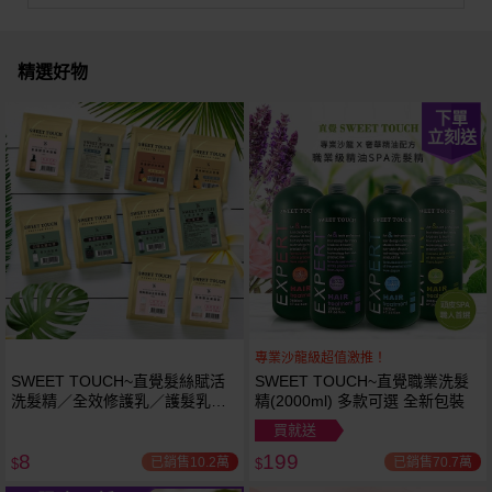
精選好物
下單
立刻送
專業沙龍級超值激推！
SWEET TOUCH~直覺髮絲賦活
SWEET TOUCH~直覺職業洗髮
洗髮精／全效修護乳／護髮乳／
精(2000ml) 多款可選 全新包裝
護髮膜／香水洗髮精／香水沐浴
買就送
露(15ml) 款式可選
8
199
已銷售10.2萬
已銷售70.7萬
$
$