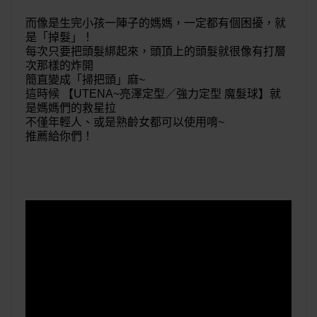
而像是生完小孩一陣子的媽媽，一定都有個困擾，就
是「掉髮」！
每次只要把頭髮綁起來，頭頂上的頭髮就很像有打層
次那樣的炸開
簡直變成「掃把頭」麻~
這時候 【UTENA~亮澤定型／強力定型 魔髮球】就
是媽媽們的救星拉
不僅年輕人、或是熟齡女都可以使用唷~
推薦給你們！