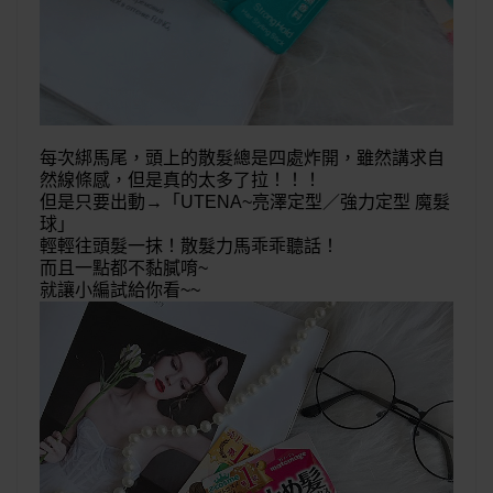
每次綁馬尾，頭上的散髮總是四處炸開，雖然講求自
然線條感，但是真的太多了拉！！！
但是只要出動→「
UTENA~亮澤定型／強力定型 魔髮
球
」
輕輕往頭髮一抹！散髮力馬乖乖聽話！
而且一點都不黏膩唷~
就讓小編試給你看~~