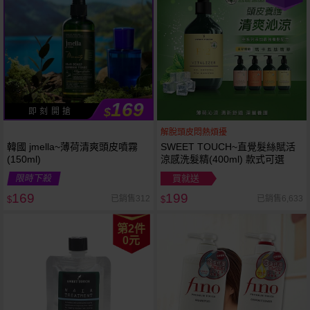
169
$
即 刻 開 搶
解脫頭皮悶熱煩擾
韓國 jmella~薄荷清爽頭皮噴霧
SWEET TOUCH~直覺髮絲賦活
(150ml)
涼感洗髮精(400ml) 款式可選
限時下殺
買就送
169
199
已銷售312
已銷售6,633
$
$
第2件
0元