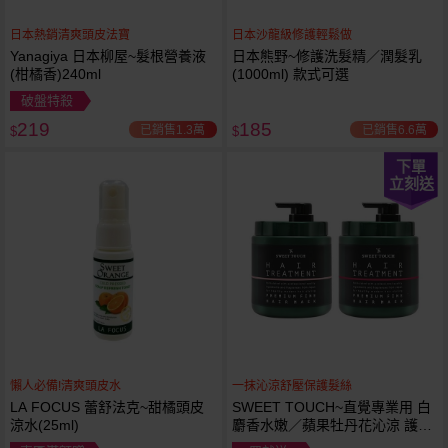
日本熱銷清爽頭皮法寶
日本沙龍級修護輕鬆做
Yanagiya 日本柳屋~髮根營養液
日本熊野~修護洗髮精／潤髮乳
(柑橘香)240ml
(1000ml) 款式可選
破盤特殺
219
185
已銷售1.3萬
已銷售6.6萬
$
$
下單
立刻送
懶人必備!清爽頭皮水
一抹沁涼舒壓保護髮絲
LA FOCUS 蕾舒法克~甜橘頭皮
SWEET TOUCH~直覺專業用 白
涼水(25ml)
麝香水嫩／蘋果牡丹花沁涼 護髮
膜(1000ml) 款式可選 全新包裝