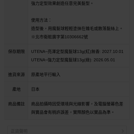
強力定型效果創造任意完美髮型。
使用方法：
造型後，用魔髮球輕輕塗抹在雜毛或散落髮絲上。
※北市衛粧廣字第10306662號
保存期限
UTENA~亮澤定型魔髮球13g(紅)無香: 2027.10.01
UTENA~強力定型魔髮球13g(綠): 2026.05.01
進貨來源
原產地平行輸入
產地
日本
商品備註
商品拍攝時因受環境與光線影響，及電腦螢幕色差
與實品會有稍許誤差，實際顏色以實品為準。
正貨聲明