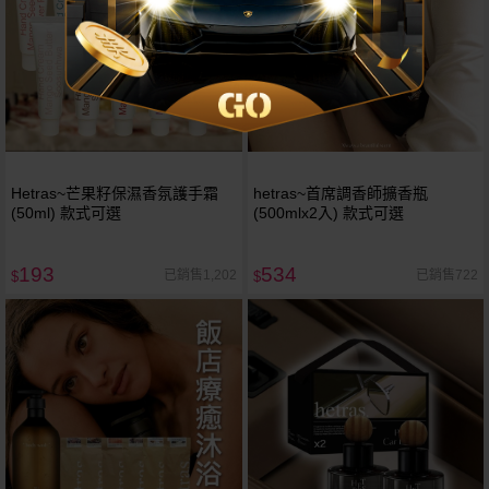
Hetras~芒果籽保濕香氛護手霜
hetras~首席調香師擴香瓶
(50ml) 款式可選
(500mlx2入) 款式可選
193
534
已銷售1,202
已銷售722
$
$