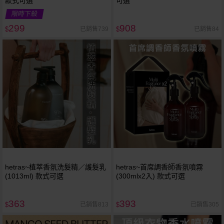
款式可選
可選
限時下殺
299
908
已銷售739
已銷售84
$
$
hetras~植萃香氛洗髮精／護髮乳
hetras~首席調香師香氛噴霧
(1013ml) 款式可選
(300mlx2入) 款式可選
363
393
已銷售813
已銷售305
$
$