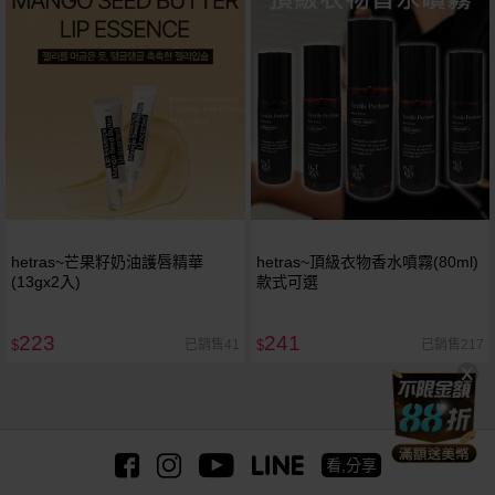
hetras~芒果籽奶油護唇精華
hetras~頂級衣物香水噴霧(80ml)
(13gx2入)
款式可選
223
241
已銷售41
已銷售217
$
$
看,分享