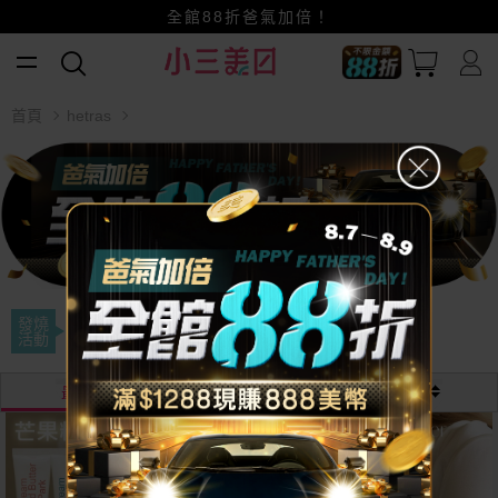
全館88折爸氣加倍！
小三美日x全支付~美幣+全點折上折超划算
首頁
hetras
發燒
限時下殺
活動
最熱銷
最新
價格