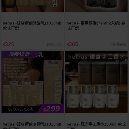
hetras~飯店療癒沐浴乳(1013ml)
hetras~車用擴香(77ml*2入組) 款
款式可選
式可選
326
305
已銷售2,400
已銷售698
$
$
42
限時
折
299
$
08/07-08/10搶
hetras~飯店療癒身體乳(1013ml)
hetras~鐵盒手工香水(50ml) 款式