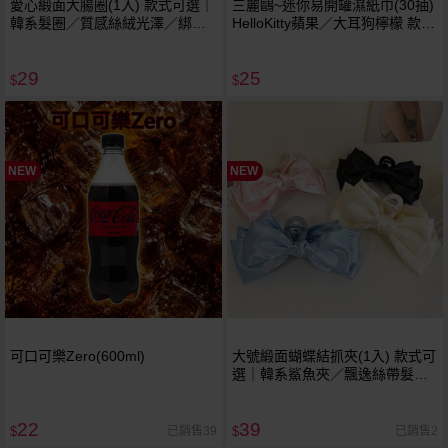
愛心緞面大腸圈(1入) 款式可選｜
三麗鷗~迷你易開罐濕紙巾(30抽)
韓系髮圈／質感絲絨光澤／綁馬
HelloKitty蘋果／大耳狗檸檬 款式
尾不傷髮髮圈
可選｜隨身濕巾／可愛造型吊飾
罐 HelloKitty大耳狗
29
25
$
$
NEW
NEW
可口可樂Zero(600ml)
大號緞面蝴蝶結抓夾(1入) 款式可
選｜韓系鯊魚夾／飄逸絲帶髮夾
／溫柔氣質盤髮
22
39
已銷售39
已銷售2
$
$