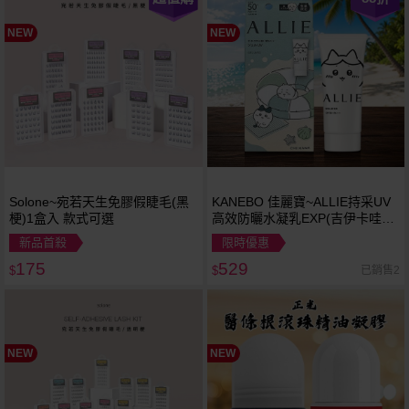
NEW
NEW
Solone~宛若天生免膠假睫毛(黑
KANEBO 佳麗寶~ALLIE持采UV
梗)1盒入 款式可選
高效防曬水凝乳EXP(吉伊卡哇限
定包裝)SPF50+ PA++++(90g)
新品首殺
限時優惠
175
529
已銷售2
$
$
NEW
NEW