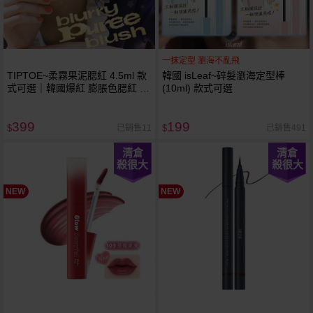
一抹定型 瀏海不亂飛
TIPTOE~柔霧果泥腮紅 4.5ml 款
韓國 isLeaf~碎髮瀏海定型棒
式可選｜韓國爆紅 膨脹色腮紅 霧
(10ml) 款式可選
面液態腮紅 偽素顏
399
199
已銷售11
已銷售491
$
$
清倉
清倉
殺很大
殺很大
NEW
NEW