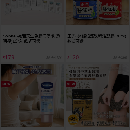
Solone~宛若天生免膠假睫毛(透
正光~醫條根滾珠精油凝膠(30ml)
明梗)1盒入 款式可選
款式可選
179
120
已銷售4,391
已銷售399
$
$
NEW
NEW