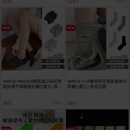
29
251
已銷售6
$
$
NEW
NEW
AMICA~M6031#棉質風小碎花透
AMICA~C3#簍空碎花透氣堆堆中
氣防滑不掉跟隱形襪(1雙入) 款式
筒襪(1雙入) 款式可選
可選
60
60
已銷售4
$
$
NEW
NEW