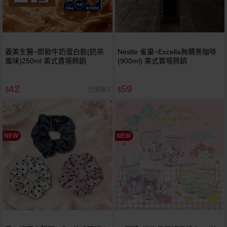
義美生醫~即飲牛奶蛋白飲(奶茶
Nestle 雀巢~Excella無糖黑咖啡
風味)250ml 美式賣場熱銷
(900ml) 美式賣場熱銷
42
59
已銷售2
$
$
NEW
NEW