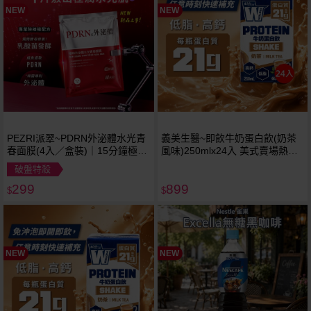
NEW
NEW
PEZRI派翠~PDRN外泌體水光青
義美生醫~即飲牛奶蛋白飲(奶茶
春面膜(4入／盒裝)｜15分鐘極潤
風味)250mlx24入 美式賣場熱銷
保濕 / 舒緩修護長纖布敷膜
※限宅配
破盤特殺
299
899
$
$
NEW
NEW