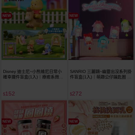
NEW
NEW
Disney 迪士尼~小熊維尼日常小
SANRIO 三麗鷗~幽靈出沒系列掛
確幸擺件盲盒(1入)｜療癒系微縮
件盲盒(1入)｜萌趣公仔鑰匙圈 療
公園造型 公仔盒玩桌面擺飾 現貨
癒系大人系盒玩 現貨免預購 不挑
免預購 不挑款／隨機出貨
款／隨機出貨
152
272
$
$
NEW
NEW