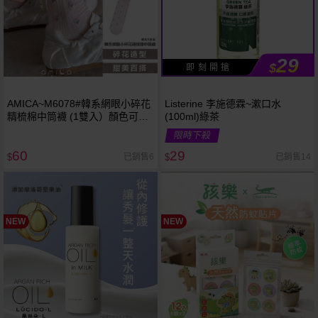
29
$
即 刻 開 搶
AMICA~M6078#韓系網眼小碎花
Listerine 李施德霖~漱口水
精梳棉中筒襪 (1雙入）顏色可選
(100ml)綠茶
｜涼爽透氣 甜美休閒日系女襪
限時下殺
60
29
已銷售6
已銷售14
$
$
NEW
NEW