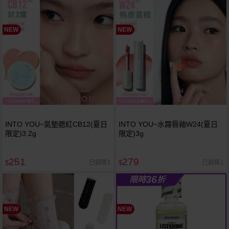
NEW
NEW
INTO YOU~氣墊腮紅CB12(夏日
INTO YOU~水霧唇釉W24(夏日
限定)3.2g
限定)3g
251
279
已銷售1
已銷售1
$
$
36
限時
折
NEW
NEW