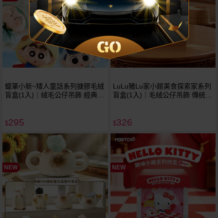
蠟筆小新~矮人童話系列搪膠毛絨
LuLu豬Lu家小館美食探索家系列
盲盒(1入)｜絨毛公仔吊飾 經典童
盲盒(1入)｜毛絨公仔吊飾 傳統中
話造型盒玩 大人系療癒桌擺 新年
華美食經典造型 療癒桌面擺飾 現
送禮現貨 不挑款／隨機出貨
貨免預購 不挑款／隨機出貨
295
326
$
$
NEW
NEW