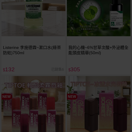
Listerine 李施德霖~漱口水(綠茶
我的心機~6%甘草次酸+外泌體全
防蛀)750ml
能頭皮精華(50ml)
132
305
已銷售6
$
$
NEW
NEW