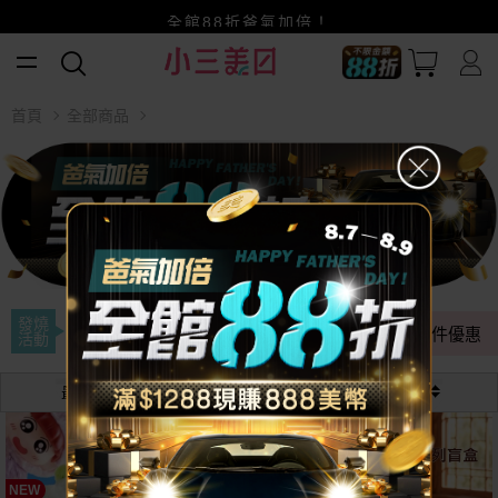
賺美幣~換好禮~立即換GO~
小三美日x全支付~美幣+全點折上折超划算
全館88折爸氣加倍！
首頁
全部商品
發燒
NG出清
任選組合
全年最低
多件優惠
活動
最熱銷
最新
價格
NEW
NEW