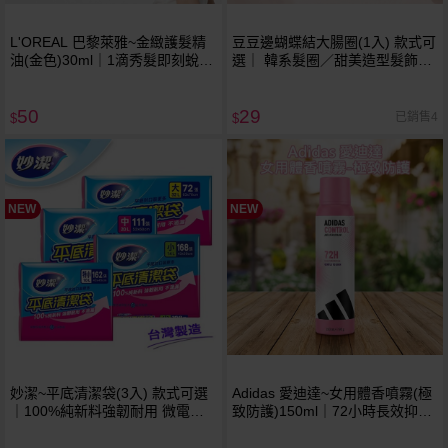
L'OREAL 巴黎萊雅~金緻護髮精
豆豆邊蝴蝶結大腸圈(1入) 款式可
油(金色)30ml｜1滴秀髮即刻蛻變
選｜ 韓系髮圈／甜美造型髮飾／
輕盈鎖水修護毛躁 免沖洗護髮油
不傷髮髮圈
50
29
已銷售4
$
$
NEW
NEW
妙潔~平底清潔袋(3入) 款式可選
Adidas 愛迪達~女用體香噴霧(極
｜100%純新料強韌耐用 微電腦
致防護)150ml｜72小時長效抑味
平底封口裝更多不滴漏 台灣製造
無酒精純淨配方 睡蓮白麝香清新
垃圾袋
調 爽身制汗