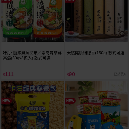
味丹~隨緣鮮蔬昆布／素肉骨茶鮮
天然健康細線香(150g) 款式可選
高湯(50gx3包入) 款式可選
111
90
已銷售6
$
$
NEW
NEW