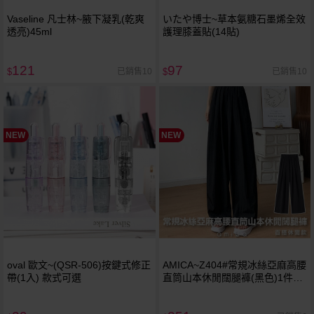
Vaseline 凡士林~腋下凝乳(乾爽
いたや博士~草本氨糖石墨烯全效
透亮)45ml
護理膝蓋貼(14貼)
121
97
已銷售10
已銷售10
$
$
NEW
NEW
oval 歐文~(QSR-506)按鍵式修正
AMICA~Z404#常規冰絲亞麻高腰
帶(1入) 款式可選
直筒山本休閒闊腿褲(黑色)1件入
款式可選