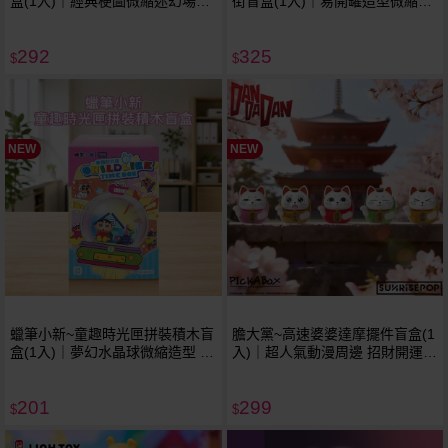
盒(1入)｜經典梗圖微縮迷幻場景
街盲盒(1入)｜易開罐造型微縮小
正版授權公仔盒玩 搞笑桌面擺飾
夜燈 正版授權公仔盒玩 療癒桌面
現貨免預購 不挑款／隨機出貨
擺飾 現貨免預購 不挑款／隨機出
292
325
貨
$
$
NEW
NEW
蠟筆小新~童趣時光匣拼裝積木盲
膽大黨~高速婆婆達摩擺件盲盒(1
盒(1入)｜夢幻水晶球微縮造型 正
入)｜超人氣動漫周邊 招財開運吉
版授權積木公仔盒玩 療癒桌面擺
利達摩 療癒系桌面公仔盒玩 不挑
飾 現貨免預購 不挑款／隨機出貨
款／隨機出貨
201
299
$
$