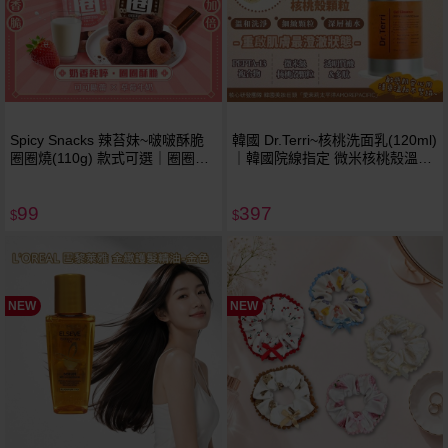
Spicy Snacks 辣苔妹~啵啵酥脆
韓國 Dr.Terri~核桃洗面乳(120ml)
圈圈燒(110g) 款式可選｜圈圈餅
｜韓國院線指定 微米核桃殼溫和
／酥脆零食／涮嘴點心／追劇零
去角質 透明質酸多肽深層補水
食／下午茶零嘴
99
397
$
$
NEW
NEW