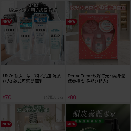
NEW
NEW
UNO~新炭／淨／潤／抗痘 洗顏
DermaFarm~玫好時光香氛身體
(1入) 款式可選 洗面乳
保養禮盒5件組(1組入)
70
80
已銷售8,172
$
$
NEW
NEW