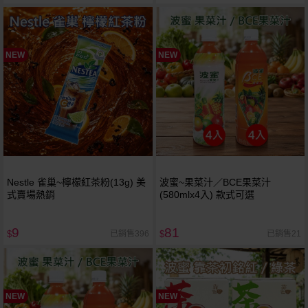
NEW
NEW
Nestle 雀巢~檸檬紅茶粉(13g) 美
波蜜~果菜汁／BCE果菜汁
式賣場熱銷
(580mlx4入) 款式可選
9
81
已銷售396
已銷售21
$
$
NEW
NEW