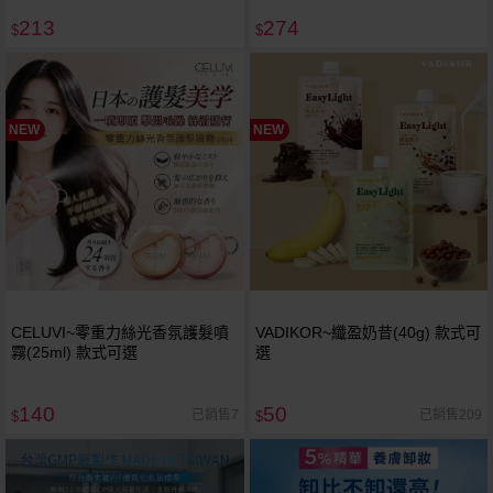
213
274
$
$
NEW
NEW
CELUVI~零重力絲光香氛護髮噴
VADIKOR~纖盈奶昔(40g) 款式可
霧(25ml) 款式可選
選
140
50
已銷售7
已銷售209
$
$