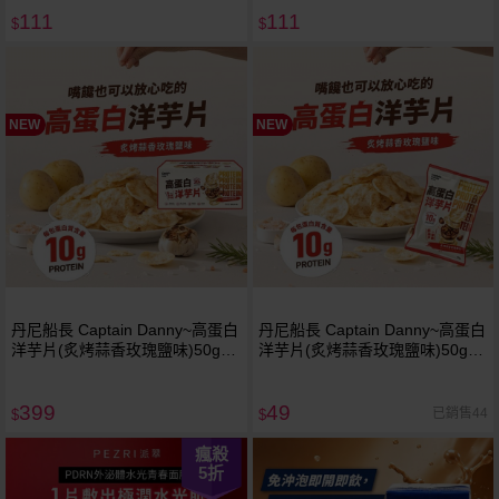
111
111
$
$
NEW
NEW
丹尼船長 Captain Danny~高蛋白
丹尼船長 Captain Danny~高蛋白
洋芋片(炙烤蒜香玫瑰鹽味)50gx8
洋芋片(炙烤蒜香玫瑰鹽味)50g｜
入｜ 非油炸零食 低負擔嘴饞首選
非油炸零食 低負擔嘴饞首選 10g
10g高蛋白質 植物五辛素 美式賣
高蛋白質 植物五辛素 美式賣場熱
399
49
場熱銷
銷
已銷售44
$
$
瘋殺
5
折