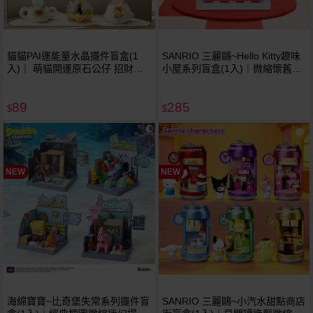
貓貓PAI運能量水晶擺件盲盒(1
SANRIO 三麗鷗~Hello Kitty趣味
入)｜ 萌貓開運原石公仔 招財祈
小屋系列盲盒(1入)｜微縮懷舊小
福療癒盒玩 辦公室桌面擺飾 現貨
屋公仔 正版授權盒玩 療癒桌面擺
免預購 不挑款／隨機出貨
飾 現貨免預購 不挑款／隨機出貨
89
285
$
$
NEW
NEW
海綿寶寶~比奇堡失常系列擺件盲
SANRIO 三麗鷗~小汽水甜點商店