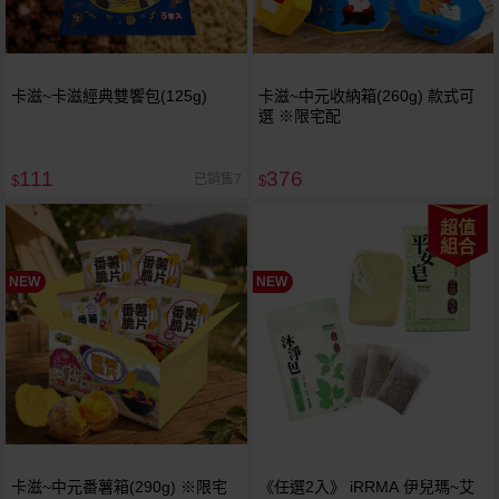
卡滋~卡滋經典雙饗包(125g)
卡滋~中元收納箱(260g) 款式可
選 ※限宅配
111
376
已銷售7
$
$
超值
組合
NEW
NEW
卡滋~中元番薯箱(290g) ※限宅
《任選2入》 iRRMA 伊兒瑪~艾