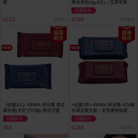
配
草沐淨包(4gx3入)／艾草平安皂
(100g)
任選組合
162
188
已銷售6
已銷售14
$
$
超值
超值
組合
組合
NEW
NEW
《任選3入》iRRMA 伊兒瑪 濕式
<任選2件> iRRMA 伊兒瑪~EDI純
衛生紙(大尺寸10抽) 款式可選
水濕式衛生紙／女性專用私密濕
式衛生紙(大尺寸80抽)
任選組合
任選組合
68
188
已銷售54
$
$