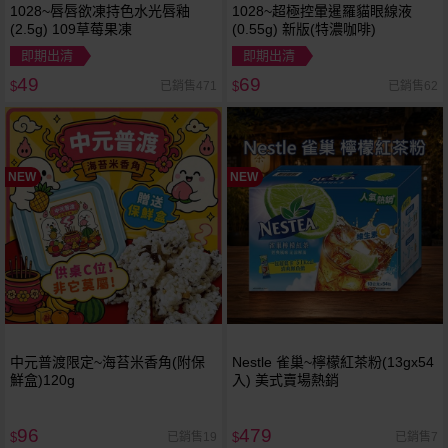
1028~唇唇欲凍持色水光唇釉
1028~超極控暈暹羅貓眼線液
(2.5g) 109草莓果凍
(0.55g) 新版(特濃咖啡)
即期出清
即期出清
49
69
已銷售471
已銷售62
$
$
NEW
NEW
中元普渡限定~海苔米香角(附保
Nestle 雀巢~檸檬紅茶粉(13gx54
鮮盒)120g
入) 美式賣場熱銷
96
479
已銷售19
已銷售7
$
$