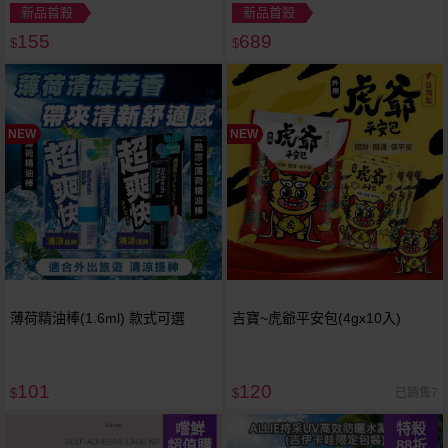
(AP+Max)400ml
新品首殺
新品首殺
155
689
$
$
NEW
NEW
薄荷精油棒(1.6ml) 款式可選
吉寶~虎爺平安包(4gx10入)
101
120
已銷售7
$
$
嚐鮮
特殺
超值購
88
折