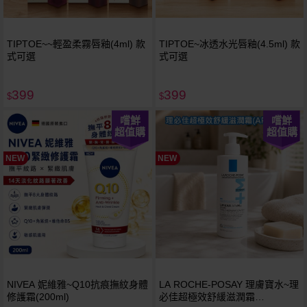
TIPTOE~~輕盈柔霧唇釉(4ml) 款
TIPTOE~冰透水光唇釉(4.5ml) 款
式可選
式可選
399
399
$
$
嚐鮮
嚐鮮
超值購
超值購
NEW
NEW
NIVEA 妮維雅~Q10抗痕撫紋身體
LA ROCHE-POSAY 理膚寶水~理
修護霜(200ml)
必佳超極效舒緩滋潤霜