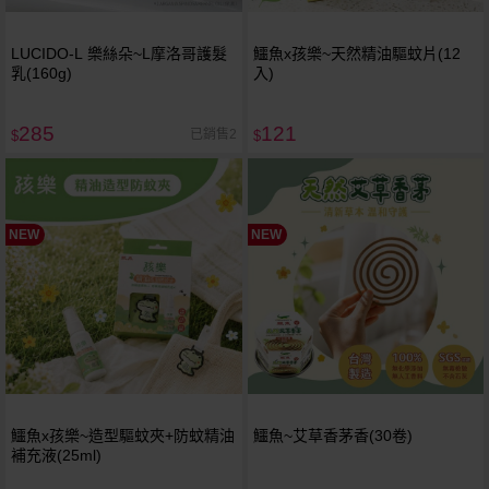
LUCIDO-L 樂絲朵~L摩洛哥護髮
鱷魚x孩樂~天然精油驅蚊片(12
乳(160g)
入)
285
121
已銷售2
$
$
NEW
NEW
鱷魚x孩樂~造型驅蚊夾+防蚊精油
鱷魚~艾草香茅香(30卷)
補充液(25ml)