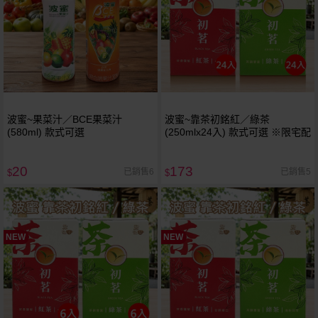
波蜜~果菜汁／BCE果菜汁
波蜜~靠茶初銘紅／綠茶
(580ml) 款式可選
(250mlx24入) 款式可選 ※限宅配
20
173
已銷售6
已銷售5
$
$
NEW
NEW