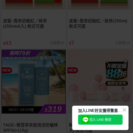
波蜜~靠茶初銘紅／綠茶
波蜜~靠茶初銘紅／綠茶(250ml)
(250mlx6入) 款式可選
款式可選
43
7
已銷售30
已銷售24
$
$
79
限時
折
NEW
NEW
319
$
加
入LINE好友獲得驚喜折扣!
08/07-08/09搶
加入 LINE 帳號
TAGE~積雪草茶樹清涼防曬棒
韓國 Peripera~柔焦霧感腮紅霜(1
SPF50+(19g)
入) 款式可選