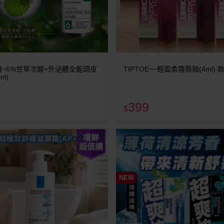
~6%甘草次酸+外泌體全能頭皮
TIPTOE~~輕盈柔霧唇釉(4ml)
l)
399
$
嚐鮮
超值購
NEW