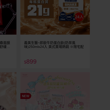
青春面膜
義美生醫~即飲牛奶蛋白飲(奶茶風
 舒緩修
味)250mlx24入 美式賣場熱銷 ※限宅配
899
$
NEW