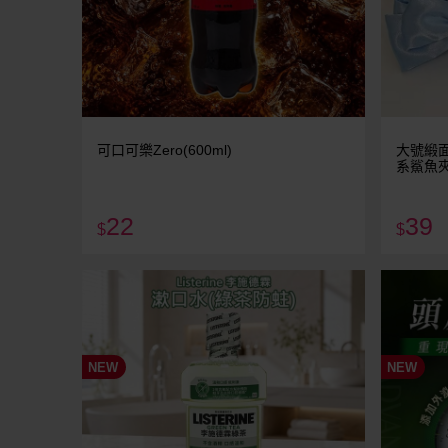
可口可樂Zero(600ml)
大號緞面
系鯊魚
22
39
$
$
NEW
NEW