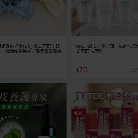
蝴蝶結抓夾(1入) 款式可選｜韓
UNO~新炭／淨／潤／抗痘 洗顏(
夾／飄逸絲帶髮夾／溫柔氣質盤髮
式可選 洗面乳
70
已銷
$
NEW