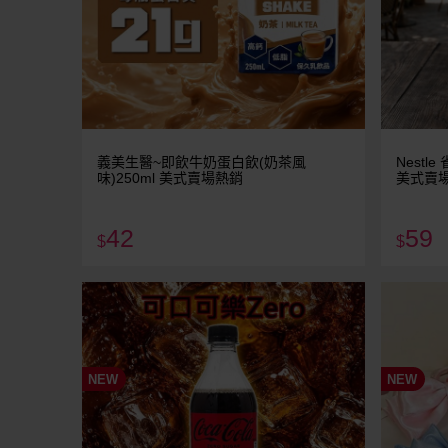
義美生醫~即飲牛奶蛋白飲(奶茶風
Nestle
味)250ml 美式賣場熱銷
美式賣
42
59
$
$
NEW
NEW