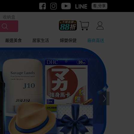
看,分享
收納盒
嚴選美食
居家生活
婦嬰保健
廠商直送