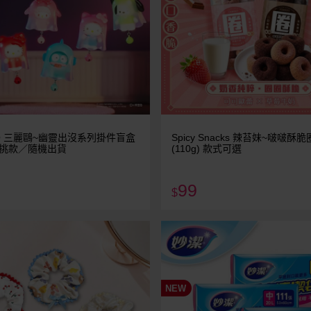
IO 三麗鷗~幽靈出沒系列掛件盲盒
Spicy Snacks 辣苔妹~啵啵酥
 不挑款／隨機出貨
(110g) 款式可選
99
$
NEW