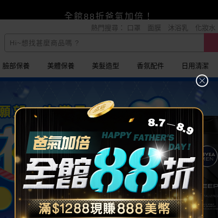
賺美幣~換好禮~立即換GO~
熱門搜尋：
口罩
面膜
沐浴乳
化妝水
小三美日x全支付~美幣+全點折上折超划算
全館88折爸氣加倍！
臉部保養
美體保養
美髮造型
香氛配件
日用清潔