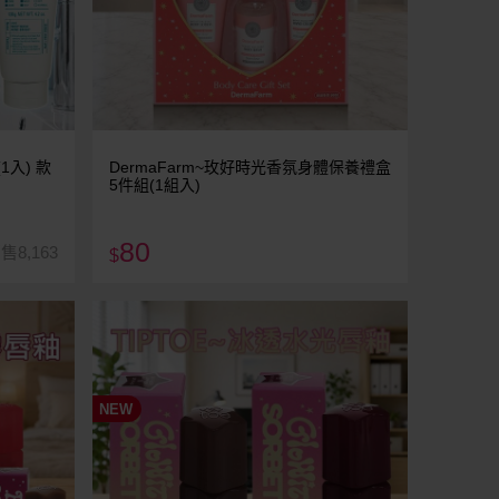
1入) 款
DermaFarm~玫好時光香氛身體保養禮盒
5件組(1組入)
80
售8,163
$
NEW