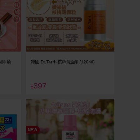
脆圈圈燒
韓國 Dr.Terri~核桃洗面乳(120ml)
397
$
NEW