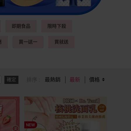
即期食品
限時下殺
惠
買一送一
買就送
排序 :
最熱銷
最新
價格
確定
NEW