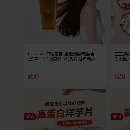
L'OREAL 巴黎萊雅~金緻護髮精油(金
豆豆邊蝴
色)30ml｜1滴秀髮即刻蛻變 輕盈鎖水修
系髮圈
護毛躁 免沖洗護髮油
50
29
$
$
NEW
NEW