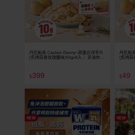
丹尼船長 Captain Danny~高蛋白洋芋片
丹尼船長 
(炙烤蒜香玫瑰鹽味)50gx8入｜ 非油炸零
(炙烤蒜
食 低負擔嘴饞首選 10g高蛋白質 植物五
負擔嘴饞
辛素 美式賣場熱銷
美式賣
399
49
$
$
NEW
NEW