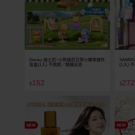
Disney 迪士尼~小熊維尼日常小確幸擺件
SANR
盲盒(1入) 不挑款／隨機出貨
(1入)
152
272
$
$
NEW
NEW