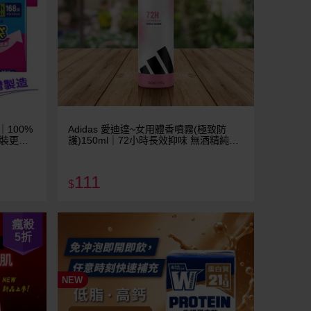
｜100%
Adidas 愛迪達~女用體香噴霧(極致防
口裝更多
護)150ml｜72小時長效抑味 無酒精純淨
配方 睡蓮白麝香清新調 爽身制汗
111
$
瘋殺
5
折
NEW