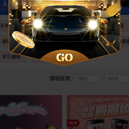
全年最低
多件優惠
多買多送
即期出清
破盤特殺
專區滿額贈
現賺美幣
組合優
彰化優鮮
賠本出清
價格區間 :
NEW