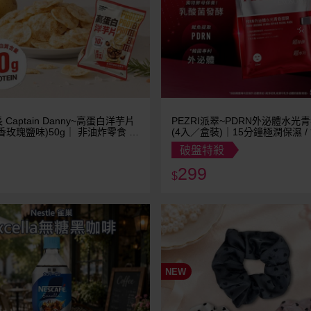
Captain Danny~高蛋白洋芋片
PEZRI派翠~PDRN外泌體水光
香玫瑰鹽味)50g｜ 非油炸零食 低
(4入／盒裝)｜15分鐘極潤保濕 /
首選 10g高蛋白質 植物五辛素
護長纖布敷膜
破盤特殺
場熱銷
299
$
NEW