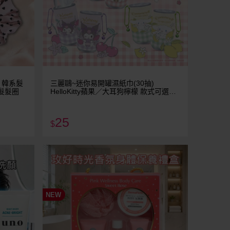
｜韓系髮
三麗鷗~迷你易開罐濕紙巾(30抽)
髮髮圈
HelloKitty蘋果／大耳狗檸檬 款式可選｜
隨身濕巾／可愛造型吊飾罐 HelloKitty大
耳狗
25
$
NEW