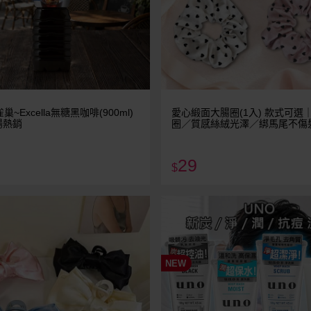
 雀巢~Excella無糖黑咖啡(900ml)
愛心緞面大腸圈(1入) 款式可選
場熱銷
圈／質感絲絨光澤／綁馬尾不傷
29
$
NEW