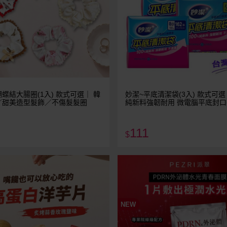
蝶結大腸圈(1入) 款式可選｜ 韓
妙潔~平底清潔袋(3入) 款式可選
／甜美造型髮飾／不傷髮髮圈
純新料強韌耐用 微電腦平底封
不滴漏 台灣製造垃圾袋
111
$
NEW