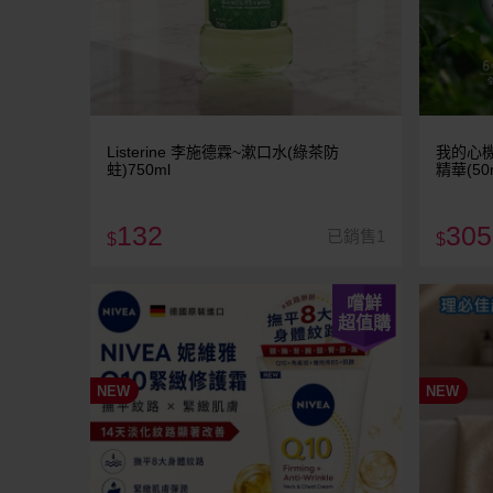
Listerine 李施德霖~漱口水(綠茶防
我的心機
蛀)750ml
精華(50m
132
305
已銷售1
$
$
嚐鮮
超值購
NEW
NEW