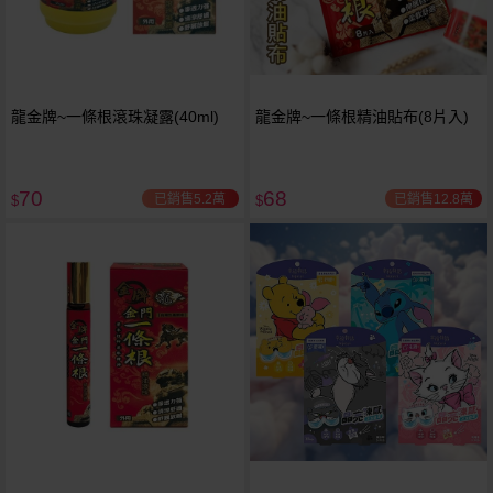
龍金牌~一條根滾珠凝露(40ml)
龍金牌~一條根精油貼布(8片入)
70
68
已銷售5.2萬
已銷售12.8萬
$
$