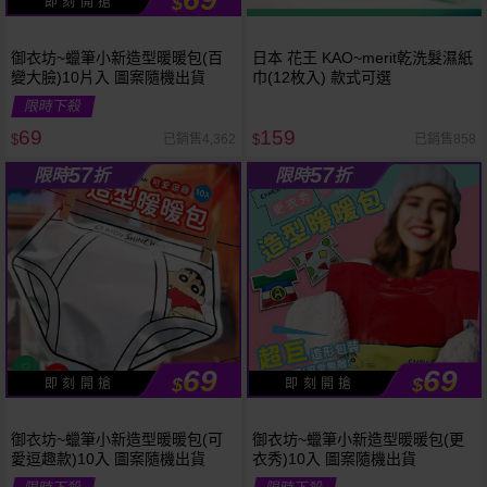
$
即 刻 開 搶
御衣坊~蠟筆小新造型暖暖包(百
日本 花王 KAO~merit乾洗髮濕紙
變大臉)10片入 圖案隨機出貨
巾(12枚入) 款式可選
限時下殺
69
159
已銷售4,362
已銷售858
$
$
57
57
限時
折
限時
折
69
69
$
$
即 刻 開 搶
即 刻 開 搶
御衣坊~蠟筆小新造型暖暖包(可
御衣坊~蠟筆小新造型暖暖包(更
愛逗趣款)10入 圖案隨機出貨
衣秀)10入 圖案隨機出貨