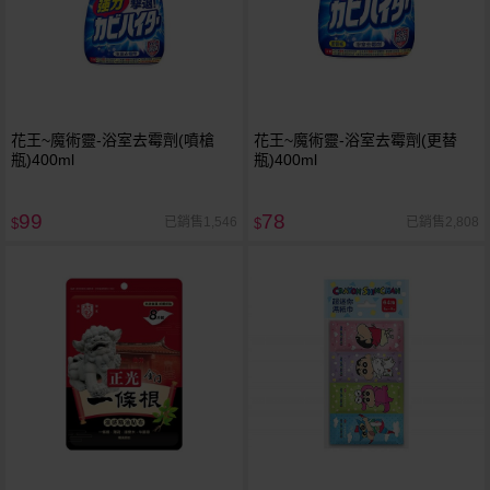
花王~魔術靈-浴室去霉劑(噴槍
花王~魔術靈-浴室去霉劑(更替
瓶)400ml
瓶)400ml
99
78
已銷售1,546
已銷售2,808
$
$