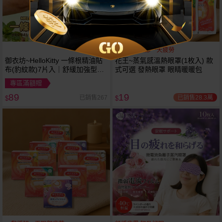
安心呵護眼部一天疲勞
御衣坊~HelloKitty 一條根精油貼
花王~蒸氣感溫熱眼罩(1枚入) 款
布(豹紋款)7片入｜舒緩加強型．
式可選 發熱眼罩 眼睛暖暖包
親膚涼爽時尚貼
專區滿額贈
89
19
已銷售28.3萬
已銷售267
$
$