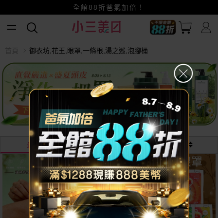
賺美幣~換好禮~立即換GO~
小三美日x全支付~美幣+全點折上折超划算
全館88折爸氣加倍！
首頁
御衣坊,花王,眼罩,一條根,湯之巡,泡腳桶
最熱銷
最新
價格