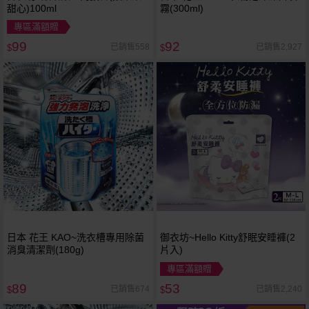
甜心)100ml
霧(300ml)
專區滿額贈
99
92
已銷售558
已銷售2,927
$
$
日本 花王 KAO~洗衣槽專用除菌
御衣坊~Hello Kitty舒眠安睡褲(2
消臭清潔劑(180g)
片入)
專區滿額贈
89
53
已銷售674
已銷售2,240
$
$