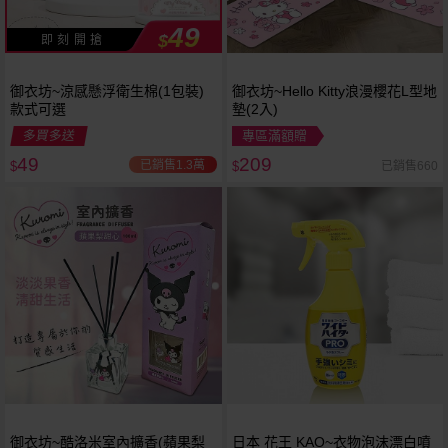
49
$
即 刻 開 搶
御衣坊~涼感懸浮衛生棉(1包裝)
御衣坊~Hello Kitty浪漫櫻花L型地
款式可選
墊(2入)
多買多送
專區滿額贈
49
209
已銷售1.3萬
已銷售660
$
$
御衣坊~酷洛米室內擴香(蘋果梨
日本 花王 KAO~衣物泡沫漂白噴