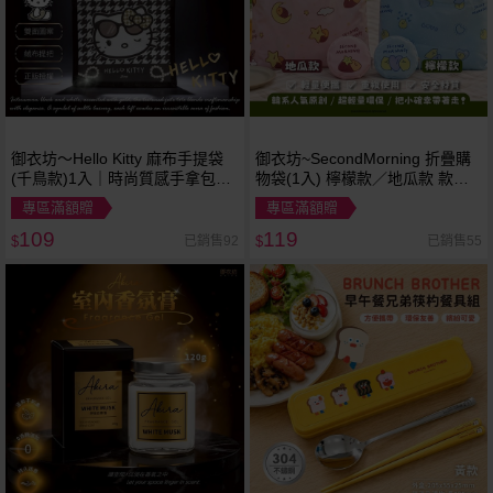
御衣坊～Hello Kitty 麻布手提袋
御衣坊~SecondMorning 折疊購
(千鳥款)1入｜時尚質感手拿包／
物袋(1入) 檸檬款／地瓜款 款式
氣質手提袋
可選
專區滿額贈
專區滿額贈
109
119
已銷售92
已銷售55
$
$