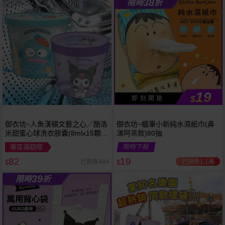
38
限時
折
19
$
即 刻 開 搶
御衣坊~人魚漢頓文藝之心／酷洛
御衣坊~蠟筆小新純水濕紙巾(鼻
米甜蜜心球洗衣膠囊(8mlx15顆
涕阿呆款)80抽
入) 款式可選
專區滿額贈
限時下殺
82
19
已銷售1.1萬
已銷售484
$
$
39
限時
折