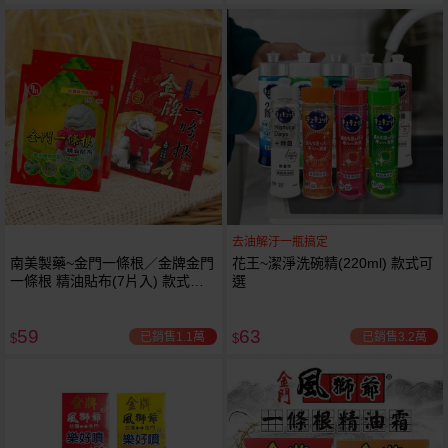
去油解汙一瓶搞定
南美製藥~金門一條根／金牌金門
花王~潔淨洗碗精(220ml) 款式可
一條根 精油貼布(7片入) 款式可
選
選
59
63
已銷售1.1萬
已銷售3.2萬
$
$