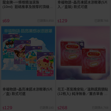
龍金牌~一條根精油滾珠
幸福物語~晶亮凍感冰涼眼罩(5片
(10ml) 筋絡推拿及按摩的頂級聖
入／盒裝) 款式可選
品
69
129
已銷售9,850
已銷售766
$
$
幸福物語~晶亮凍感冰涼眼罩(5片
花王~蒸氣晚安貼／溫熱感肩頸貼
／盒) 款式可選
(12枚入) 純淨無香／薰衣草香 款
式可選
129
268
已銷售180
已銷售6,768
$
$