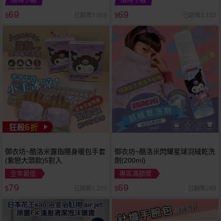
限時下殺
限時下殺
69
69
已銷售3,009
已銷售3,102
$
$
6
狂殺
折
御衣坊~酷洛米露指隨身暖包手套
御衣坊~酷洛米閃耀星球羽絨乾洗
(紫戀大頭款)5對入
劑(200ml)
全年最低
專區滿額贈
79
69
已銷售1,233
已銷售283
$
$