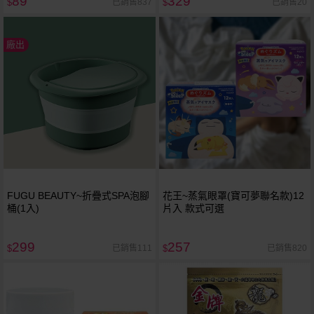
89
329
已銷售837
已銷售20
$
$
廠出
FUGU BEAUTY~折疊式SPA泡腳
花王~蒸氣眼罩(寶可夢聯名款)12
桶(1入)
片入 款式可選
299
257
已銷售111
已銷售820
$
$