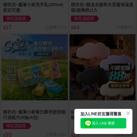
御衣坊~蠟筆小新洗手乳(300ml)
御衣坊~酷洛米麻布大容量保溫提
款式可選
袋(經典款)1入
專區滿額贈
專區滿額贈
57
94
已銷售3,572
已銷售831
$
$
御衣坊~蠟筆小新春日夥伴迷你隨
6D立體雲朵遮光減壓眼罩(1入)
加
入LINE好友獲得驚喜折扣!
行濕紙巾(8抽x6包)
款式可選
加入 LINE 帳號
專區滿額贈
35
28
已銷售5,907
已銷售2,082
$
$