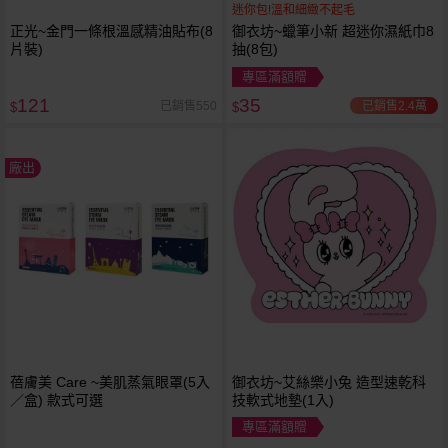
迷你包!溫和細緻不起毛
正光~金門一條根溫感精油貼布(8
御衣坊~蠟筆小新 超迷你濕紙巾8
片裝)
抽(8包)
專區滿額贈
121
35
已銷售2.4萬
已銷售550
$
$
廠出
蓓膚美 Care ~美肌蒸氣眼罩(5入
御衣坊~艾絲樂小兔 造型速乾科
／盒) 款式可選
技軟式地墊(1入)
專區滿額贈