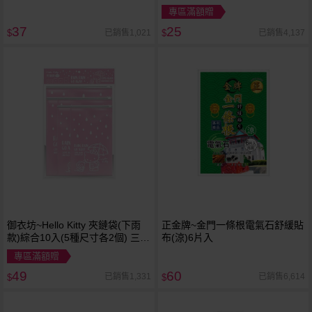
專區滿額贈
37
25
已銷售1,021
已銷售4,137
$
$
御衣坊~Hello Kitty 夾鏈袋(下雨
正金牌~金門一條根電氣石舒緩貼
款)綜合10入(5種尺寸各2個) 三麗
布(涼)6片入
鷗Sanrio授權
專區滿額贈
49
60
已銷售1,331
已銷售6,614
$
$