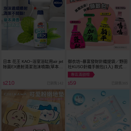
日本 花王 KAO~浴室浴缸用air jet
御衣坊~暴富發財針織提袋／野田
除菌EX連射清潔泡沫噴霧(草本清
社KUSO針織手腕包(1入) 款式可
香)400ml
選
專區滿額贈
210
59
已銷售142
已銷售365
$
$