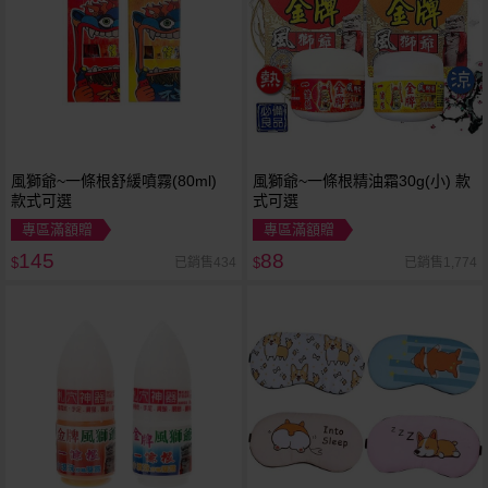
風獅爺~一條根舒緩噴霧(80ml)
風獅爺~一條根精油霜30g(小) 款
款式可選
式可選
專區滿額贈
專區滿額贈
145
88
已銷售434
已銷售1,774
$
$