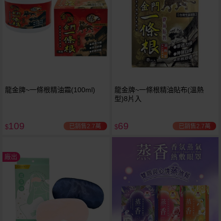
龍金牌~一條根精油霜(100ml)
龍金牌~一條根精油貼布(溫熱
型)8片入
109
69
已銷售2.7萬
已銷售2.7萬
$
$
廠出