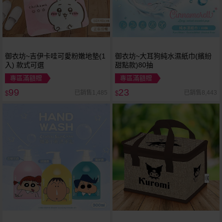
御衣坊~吉伊卡哇可愛粉嫩地墊(1
御衣坊~大耳狗純水濕紙巾(繽紛
入) 款式可選
甜點款)80抽
專區滿額贈
專區滿額贈
99
23
已銷售1,485
已銷售8,443
$
$