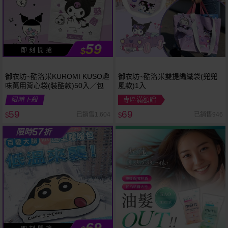
59
$
即 刻 開 搶
御衣坊~酷洛米KUROMI KUSO趣
御衣坊~酷洛米雙提編織袋(兜兜
味萬用背心袋(裝酷款)50入／包
風款)1入
限時下殺
專區滿額贈
59
69
已銷售1,604
已銷售946
$
$
57
限時
折
69