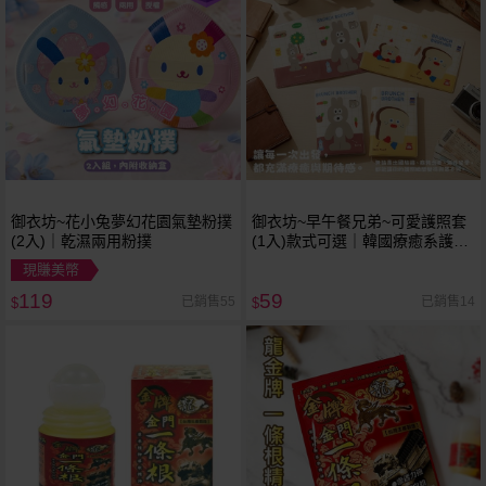
御衣坊~花小兔夢幻花園氣墊粉撲
御衣坊~早午餐兄弟~可愛護照套
(2入)｜乾濕兩用粉撲
(1入)款式可選｜韓國療癒系護照
保護套
現賺美幣
119
59
已銷售55
已銷售14
$
$