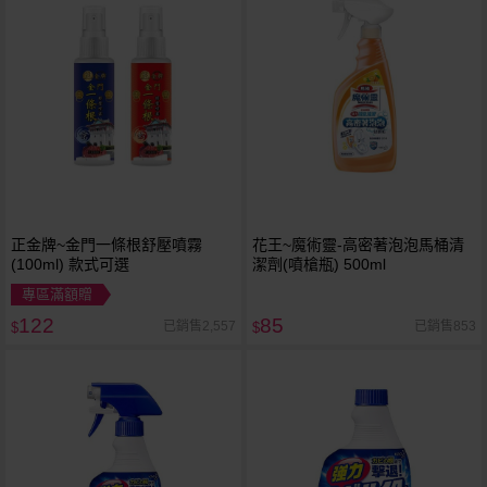
正金牌~金門一條根舒壓噴霧
花王~魔術靈-高密著泡泡馬桶清
(100ml) 款式可選
潔劑(噴槍瓶) 500ml
專區滿額贈
122
85
已銷售2,557
已銷售853
$
$