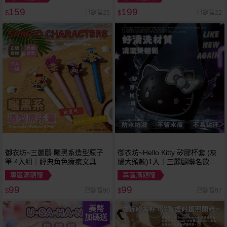
159
199
已銷售25
已銷售22
$
$
御衣坊~三麗鷗 曬黑系造型原子
御衣坊~Hello Kitty 矽膠杯套 (灰
筆 4入組｜經典角色療癒文具
燼大頭款)1入｜三麗鷗聯名飲料
提袋．環保隨行杯套
專區滿額贈
專區滿額贈
99
99
已銷售90
已銷售97
$
$
美幣
加碼送