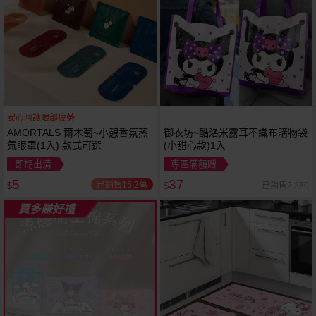
安心呵護眼部疲勞
AMORTALS 爾木萄~小憩香氛蒸
御衣坊~酷洛米露耳不織布購物袋
氣眼罩(1入) 款式可選
(小甜心款)1入
即期出清
專區滿額贈
5
37
已銷售15.2萬
已銷售2,280
$
$
買多賺好禮