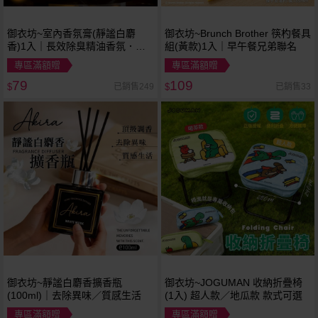
御衣坊~室內香氛膏(靜謐白麝
御衣坊~Brunch Brother 筷杓餐具
香)1入｜長效除臭精油香氛．居
組(黃款)1入｜早午餐兄弟聯名
家空間芳香
專區滿額贈
專區滿額贈
79
109
已銷售249
已銷售33
$
$
御衣坊~靜謐白麝香擴香瓶
御衣坊~JOGUMAN 收納折疊椅
(100ml)｜去除異味／質感生活
(1入) 超人款／地瓜款 款式可選
專區滿額贈
專區滿額贈