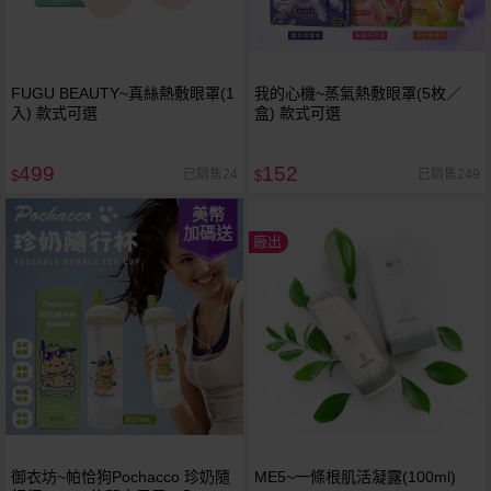
FUGU BEAUTY~真絲熱敷眼罩(1
我的心機~蒸氣熱敷眼罩(5枚／
入) 款式可選
盒) 款式可選
499
152
已銷售24
已銷售249
$
$
美幣
加碼送
廠出
御衣坊~帕恰狗Pochacco 珍奶隨
ME5~一條根肌活凝露(100ml)