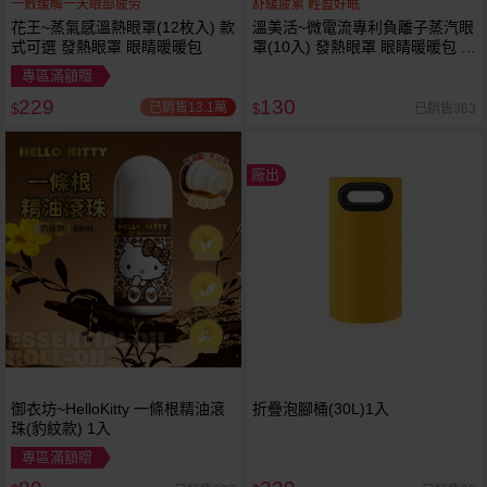
一敷缓解一天眼部疲劳
舒緩疲累 輕盈好眠
花王~蒸氣感溫熱眼罩(12枚入) 款
溫美活~微電流專利負離子蒸汽眼
式可選 發熱眼罩 眼睛暖暖包
罩(10入) 發熱眼罩 眼睛暖暖包 蒸
氣眼罩
專區滿額贈
229
130
已銷售13.1萬
已銷售363
$
$
廠出
御衣坊~HelloKitty 一條根精油滾
折疊泡腳桶(30L)1入
珠(豹紋款) 1入
專區滿額贈