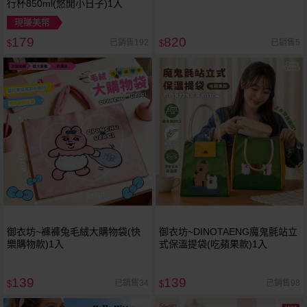
行杯850ml(悠閒小日子)1入
現賺美幣
179
820
已銷售192
已銷售5
$
$
御衣坊~褲褲兔毛絨大購物袋(快
御衣坊~DINOTAENG魔鬼氈站立
樂購物款)1入
式保溫提袋(吃蘋果款)1入
139
139
已銷售34
已銷售98
$
$