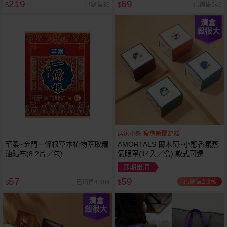
219
69
已銷售36
已銷售546
$
$
清倉
殺很大
居家小憩 疲憊瞬間舒緩
芊柔~金門一條根草本植物萃取精
AMORTALS 爾木萄~小憩香氛蒸
油貼布(8 2片／包)
氣眼罩(14入／盒) 款式可選
即期出清
57
59
已銷售2.3萬
已銷售4,984
$
$
清倉
殺很大