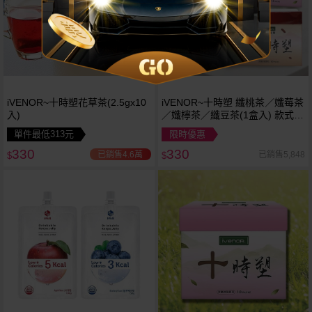
iVENOR~十時塑花草茶(2.5gx10
iVENOR~十時塑 纖桃茶／孅莓茶
入)
／孅檸茶／纖豆茶(1盒入) 款式可
選
單件最低313元
限時優惠
330
330
已銷售4.6萬
已銷售5,848
$
$