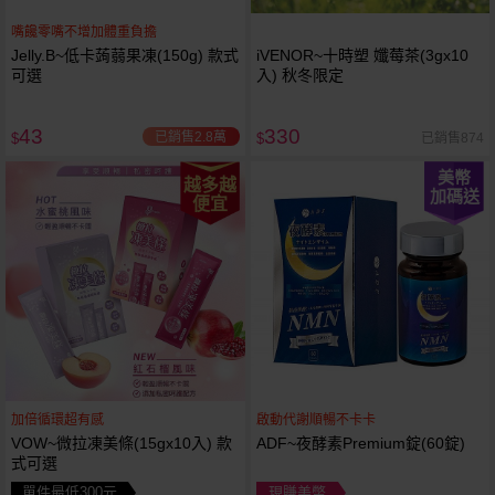
嘴饞零嘴不增加體重負擔
Jelly.B~低卡蒟蒻果凍(150g) 款式
iVENOR~十時塑 孅莓茶(3gx10
可選
入) 秋冬限定
43
330
已銷售2.8萬
已銷售874
$
$
美幣
越多越
加碼送
便宜
加倍循環超有感
啟動代謝順暢不卡卡
VOW~微拉凍美條(15gx10入) 款
ADF~夜酵素Premium錠(60錠)
式可選
單件最低300元
現賺美幣