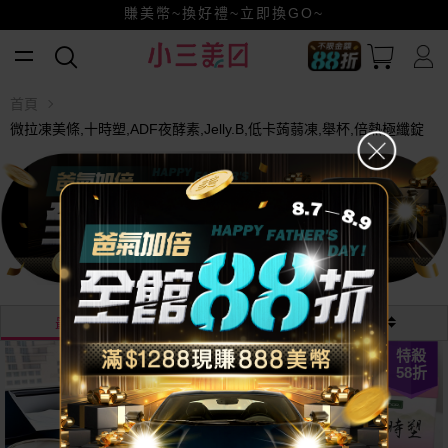
賺美幣~換好禮~立即換GO~
小三美日x全支付~美幣+全點折上折超划算
全館88折爸氣加倍！
首頁
微拉凍美條,十時塑,ADF夜酵素,Jelly.B,低卡蒟蒻凍,舉杯,倍熱極纖錠
最熱銷
最新
價格
特殺
越多越
58
折
便宜