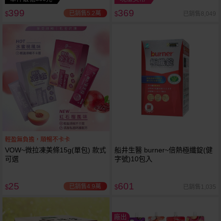
399
369
已銷售5.2萬
已銷售8,049
$
$
輕盈無負擔，順暢不卡卡
VOW~微拉凍美條15g(單包) 款式
船井生醫 burner~倍熱極纖錠(健
可選
字號)10包入
25
601
已銷售4.9萬
已銷售1,035
$
$
廠出