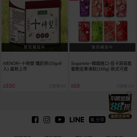
iVENOR~十時塑 孅奶茶(10gx8
Sugarlolo~韓國進口-低卡蒟蒻能
入) 最新上市
量飽足果凍飲(150g) 款式可選
330
59
已銷售952
已銷售233
$
$
看,分享