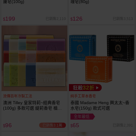
膚皂(100g)
理皂(80g)
199
126
已銷售2,110
已銷售3,513
$
$
32
狂殺
折
流傳百年冷製工法
純手工草本香皂
澳洲 Tilley 皇家特莉~經典香皂
泰國 Madame Heng 興太太~香
(100g) 多款可選 緹莉香皂 植粹
水皂(150g) 款式可選
香氛皂
全年最低
96
65
已銷售3.1萬
已銷售2,391
$
$