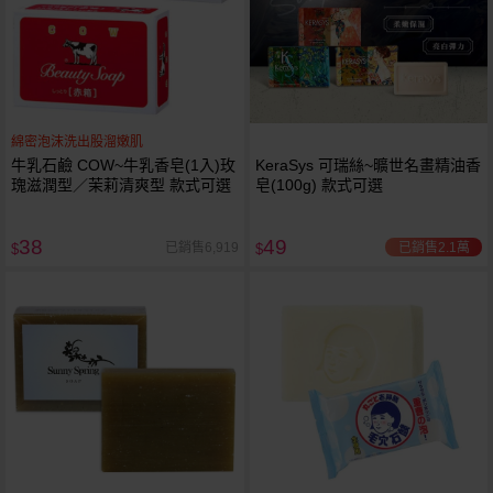
綿密泡沫洗出股溜嫩肌
牛乳石鹼 COW~牛乳香皂(1入)玫
KeraSys 可瑞絲~曠世名畫精油香
瑰滋潤型／茉莉清爽型 款式可選
皂(100g) 款式可選
38
49
已銷售2.1萬
已銷售6,919
$
$