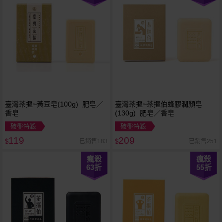
臺灣茶摳~黃豆皂(100g) 肥皂／
臺灣茶摳~茶摳伯蜂膠潤顏皂
香皂
(130g) 肥皂／香皂
破盤特殺
破盤特殺
119
209
已銷售183
已銷售251
$
$
瘋殺
瘋殺
63
折
55
折