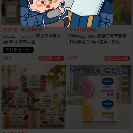
草本呵護，讓肌膚森呼吸
TOP人氣熱銷霸主
SWEET TOUCH~直覺保濕草本
印度MEDIMIX~綠寶石皇室藥草
皂(80g) 款式可選
浴美肌皂(125g) 檀香／寶貝／草
本／萊姆蘆薈 款式可選
單件最低29元
33
25
已銷售7.1萬
已銷售225.8萬
$
$