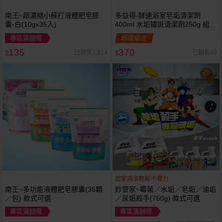
南王~超濃縮小蘇打液體肥皂膠
多益得-酵速浴室皂垢清潔劑
囊-白(10gx35入)
400ml 水垢鏽斑清潔劑250g 組合
款
專區滿額贈
超值組合
135
370
已銷售1,814
已銷售49
$
$
居家清潔輕鬆不費力
南王~多功能液體肥皂膠囊(35顆
妙管家~霉菌／水垢／皂垢／油垢
／包) 款式可選
／尿垢殺手(750g) 款式可選
專區滿額贈
專區滿額贈