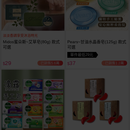
淡淡香調享受沐浴時光
Midos蜜朵斯~艾草皂(80g) 款式
Pears~甘油水晶香皂(125g) 款式
可選
可選
單件最低29元
29
37
已銷售5.6萬
已銷售1.2萬
$
$