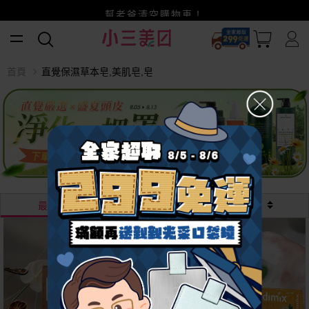
全家超取299免運
小三美日x全支付~美幣+全點折上折超划算
賺美幣~換好禮~立即換GO~
幫老爸清空購物車！
首頁
直覺保濕草本皂,美肌皂,皂
最熱銷
最新
價格
越多越
便宜