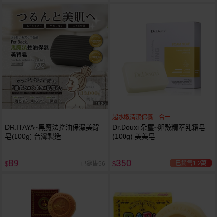
超水嫩清潔保養二合一
DR.ITAYA~黑魔法控油保濕美背
Dr.Douxi 朵璽~卵殼精萃乳霜皂
皂(100g) 台灣製造
(100g) 美美皂
89
350
已銷售1.2萬
已銷售56
$
$