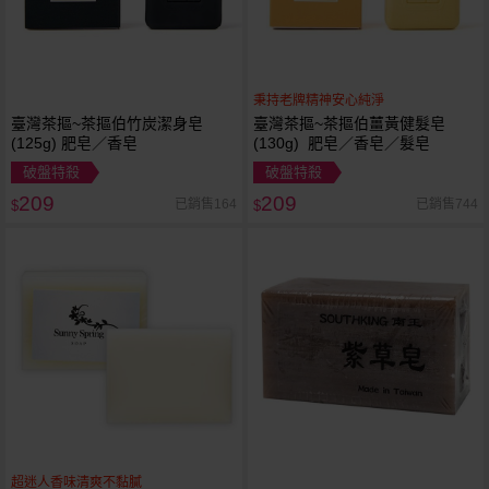
秉持老牌精神安心純淨
臺灣茶摳~茶摳伯竹炭潔身皂
臺灣茶摳~茶摳伯薑黃健髮皂
(125g) 肥皂／香皂
(130g) 肥皂／香皂／髮皂
破盤特殺
破盤特殺
209
209
已銷售164
已銷售744
$
$
超迷人香味清爽不黏膩