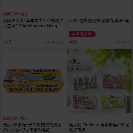
純手工草本香皂
泰國興太太~草本青少年茶樹精油
日春~經典肥皂絲(紫藤花香)500g
手工皂(150g) Madame Heng
專區滿額贈
45
99
已銷售1,891
已銷售817
$
$
洗滌衣物污垢out
優品x柴語錄~天然棕櫚衣物洗潔
義大利 Florinda~香氛植皂(200g)
皂(130gx4入) 限量聯名款
款式可選