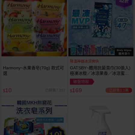
42
折
降溫神器冰涼爽快
Harmony~水果香皂(70g) 款式可
GATSBY~體用抗菌濕巾(30張入)
選
極凍冰橙／冰涼果香／冰涼蜜桃
／冰涼無香／冰涼皂香／極地海
破盤特殺
洋 款式可選
10
169
已銷售1.1萬
已銷售7,357
$
$