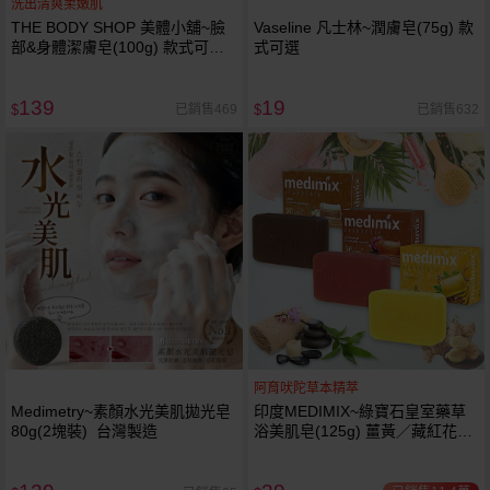
洗出清爽柔嫩肌
THE BODY SHOP 美體小舖~臉
Vaseline 凡士林~潤膚皂(75g) 款
部&身體潔膚皂(100g) 款式可選
式可選
純素
139
19
已銷售469
已銷售632
$
$
阿育吠陀草本精萃
Medimetry~素顏水光美肌拋光皂
印度MEDIMIX~綠寶石皇室藥草
80g(2塊裝) 台灣製造
浴美肌皂(125g) 薑黃／藏紅花／
岩蘭草 款式可選