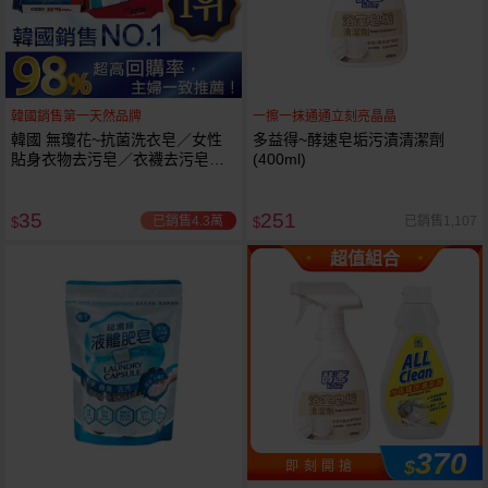
韓國銷售第一天然品牌
一擦一抹通通立刻亮晶晶
韓國 無瓊花~抗菌洗衣皂／女性
多益得~酵速皂垢污漬清潔劑
貼身衣物去污皂／衣襪去污皂／
(400ml)
抹布去油汙家事皂／高彩漂白皂
(1入) 款式可選
35
251
已銷售4.3萬
已銷售1,107
$
$
超值組合
370
$
即 刻 開 搶