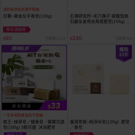
溫和無添加水潤不緊繃
日春~黃金左手香皂(130g)
石澤研究所~毛穴撫子 碳酸氫納
石鹼全身用去角質肥皂(155g) 石
鹼
專區滿額贈
90
330
已銷售3,173
已銷售983
$
$
6
限時
折
瘋殺
63
折
33
$
即 刻 開 搶
一皂多用肌膚溫和不緊繃
南王~抹草皂／檀香皂／蘋果花語
臺灣茶摳~純淨米皂(120g) 肥皂
皂(100g) 3款可選 沐浴肥皂
／香皂