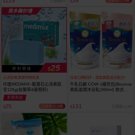
129
39
已銷售11.4萬
已銷售65
$
$
買多賺好禮
25
$
即 刻 開 搶
沁涼舒爽清潔同時保濕
日本口碑好評，添加美肌成分配方!
印度MEDIMIX~藍寶石沁涼美肌
牛乳石鹼 COW~(補充包)Bouncia
皂125g(岩蘭草&葡萄籽)
美肌滋潤沐浴乳(360ml) 款式可
選
多買多送
25
131
已銷售12.8萬
已銷售3,188
$
$