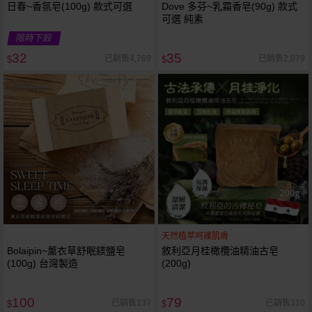
日春~香氛皂(100g) 款式可選
Dove 多芬~乳霜香皂(90g) 款式
可選 純素
限時下殺
32
35
已銷售4,769
已銷售2,079
$
$
天然植萃呵護肌膚
Bolaipin~薰衣草舒眠鎂鹽皂
敘利亞月桂橄欖油精油古皂
(100g) 台灣製造
(200g)
100
79
已銷售137
已銷售310
$
$