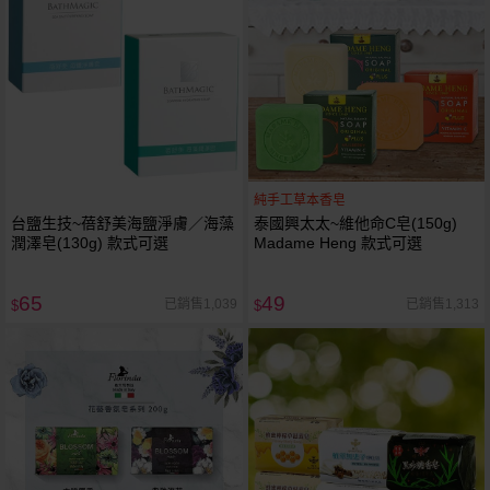
純手工草本香皂
台鹽生技~蓓舒美海鹽淨膚／海藻
泰國興太太~維他命C皂(150g)
潤澤皂(130g) 款式可選
Madame Heng 款式可選
65
49
已銷售1,039
已銷售1,313
$
$