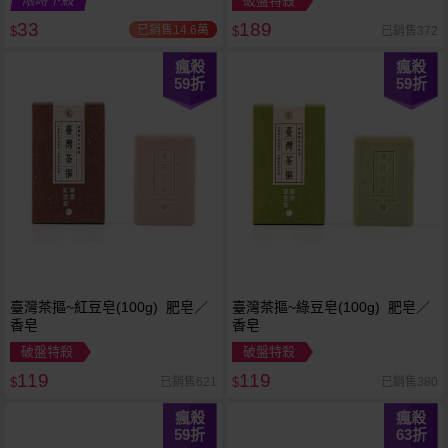
限時下殺
破盤特殺
33
189
已銷售14.6萬
已銷售372
$
$
瘋殺
瘋殺
59
折
59
折
臺灣茶摳~紅豆皂(100g) 肥皂／
臺灣茶摳~綠豆皂(100g) 肥皂／
香皂
香皂
破盤特殺
破盤特殺
119
119
已銷售621
已銷售380
$
$
瘋殺
瘋殺
59
折
63
折