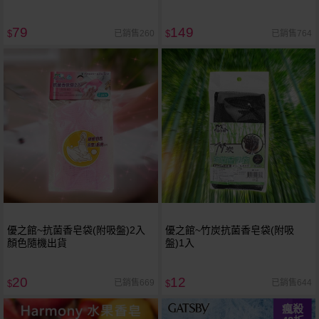
79
149
已銷售260
已銷售764
$
$
優之館~抗菌香皂袋(附吸盤)2入
優之館~竹炭抗菌香皂袋(附吸
顏色隨機出貨
盤)1入
20
12
已銷售669
已銷售644
$
$
瘋殺