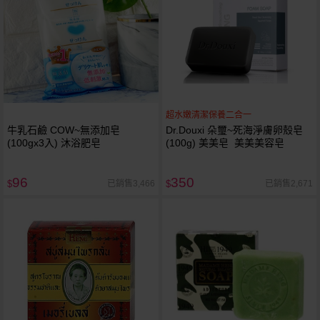
超水嫩清潔保養二合一
牛乳石鹼 COW~無添加皂
Dr.Douxi 朵璽~死海淨膚卵殼皂
(100gx3入) 沐浴肥皂
(100g) 美美皂 美美美容皂
96
350
已銷售3,466
已銷售2,671
$
$