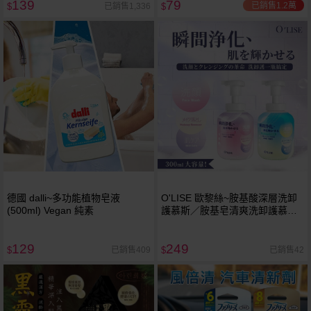
139
79
已銷售1.2萬
已銷售1,336
$
$
德國 dalli~多功能植物皂液
O'LISE 歐黎絲~胺基酸深層洗卸
(500ml) Vegan 純素
護慕斯／胺基皂清爽洗卸護慕斯
(200ml) 款式可選
129
249
已銷售409
已銷售42
$
$