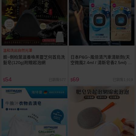
溫和洗出自然光澤
姬~側柏葉滋養喚黑靈芝何首烏洗
日本P&G~風倍清汽車清新劑(天
髮皂(120g)附贈起泡網
空微風2.4ml / 清新皂香2.5ml) 款
式可選
54
69
已銷售577
已銷售1,919
$
$