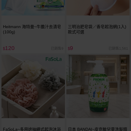
Heitmann 海特曼~牛膽汁去漬皂
三明治肥皂袋／香皂起泡網(1入)
(100g)
款式可選
120
9
已銷售9
已銷售1,561
$
$
FaSoLa~多用途抽繩式起泡沐浴
日本 BANDAI~皮克敏兒童洗髮精