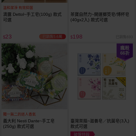
溫和潔淨 有效抑菌
滴露 Dettol~手工皂(100g) 款式
茶寶自然力~開運擲筊皂/博杯皂
可選
(40gx2入) 款式可選
23
198
已銷售5.6萬
已銷售693
$
$
瘋殺
66
折
獨一無二的迷人香氣
義大利 Nesti Dante~手工皂
臺灣茶摳~滋養皂／抗菌皂(3入)
(250g) 款式可選
款式可選
破盤特殺