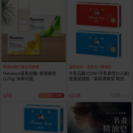
熱銷89國印度在地推薦
溫和洗淨，全家大小都適用
Himalaya喜馬拉雅~保濕香皂
牛乳石鹼 COW~牛乳香皂(3入裝)
(125g) 多款可選
玫瑰滋潤型／茉莉清爽型 款式可
選
29
108
已銷售11.8萬
已銷售4,812
$
$