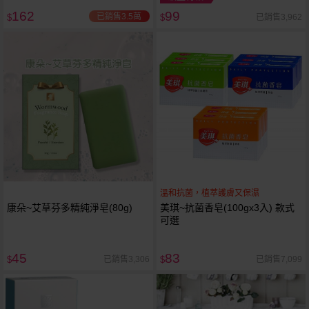
162
99
已銷售3.5萬
已銷售3,962
$
$
溫和抗菌，植萃護膚又保濕
康朵~艾草芬多精純淨皂(80g)
美琪~抗菌香皂(100gx3入) 款式
可選
45
83
已銷售3,306
已銷售7,099
$
$