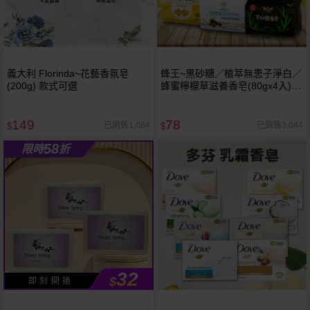
義大利 Florinda~花藝香氛皂
蜂王~黑砂糖／植萃無患子淨白／
(200g) 款式可選
蜂蜜檸檬草滋養香皂(80gx4入)
款式可選
149
78
已銷售1,084
已銷售3,044
$
$
58
限時
折
32
$
即 刻 開 搶