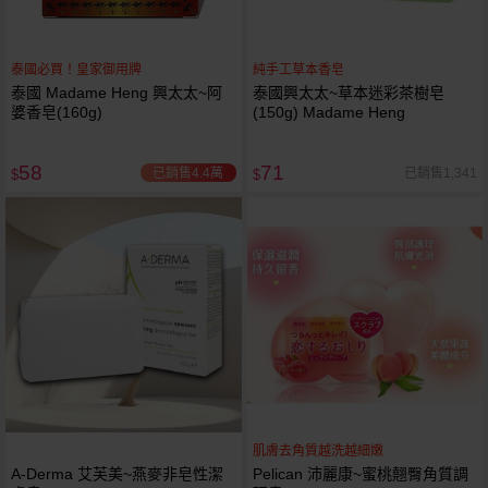
泰國必買！皇家御用牌
純手工草本香皂
泰國 Madame Heng 興太太~阿
泰國興太太~草本迷彩茶樹皂
婆香皂(160g)
(150g) Madame Heng
58
71
已銷售4.4萬
已銷售1,341
$
$
肌膚去角質越洗越細嫩
A-Derma 艾芙美~燕麥非皂性潔
Pelican 沛麗康~蜜桃翹臀角質調