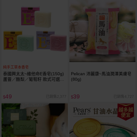
純手工草本香皂
泰國興太太~維他命E香皂(150g)
Pelican 沛麗康~馬油潤澤美膚皂
蘆薈／酪梨／葡萄籽 款式可選
(80g)
Madame Heng
49
39
已銷售2,377
已銷售4,727
$
$
越多越
便宜