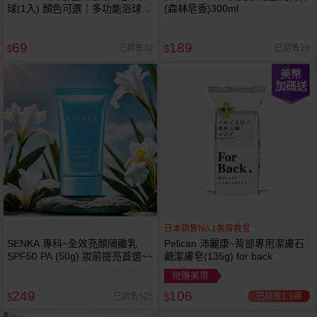
球(1入) 顏色可選｜多功能浴球／
(森林皂香)300ml
沐浴球／肥皂起泡球／去角質
69
189
已銷售32
已銷售18
$
$
美幣
加碼送
日本銷售No.1美背救星
SENKA 專科~全效亮顏隔離乳
Pelican 沛麗康~背部專用潔膚石
SPF50 PA (50g) 妝前提亮首選~~
鹼潔膚皂(135g) for back
現賺美幣
249
106
已銷售1.9萬
已銷售525
$
$