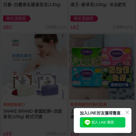
日春~白麝香名媛香氛皂(130g)
南王~紫草皂(100g) 沐浴肥皂
專區滿額贈
專區滿額贈
80
42
已銷售4,226
已銷售8,678
$
$
泰國原裝進口
輕柔呵護你的每吋肌膚
SNAKE BRAND 泰國蛇牌~涼感
土耳其 Duru~頂級橄欖油保濕呵
加
入LINE好友獲得驚喜折扣!
香皂(100g) 款式可選
護馬賽皂／角質淨化嫩膚皂／草
本花蜜馨香清新嫩白皂／草本海
加入 LINE 帳號
洋微風清爽美膚皂(150g) 款式可
49
39
選
已銷售4,819
已銷售8,578
$
$