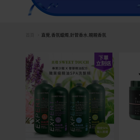
首頁
直覺,香氛蠟燭,針管香水,親親香氛
下單
立刻送