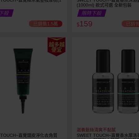
T TOUCH~直覺櫸木氣墊按摩梳(1
SWEET TOUCH~直覺香水沐浴
(1000ml) 款式可選 全新包裝
下殺
限時下殺
159
已銷售1.5萬
已銷售
$
越多越
便宜
滋養髮絲清爽不黏膩
T TOUCH~直覺頭皮淨化去角質
SWEET TOUCH~直覺香水摩