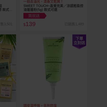
一拍去油光，清香又乾爽！
組
SWEET TOUCH~直覺完美／涼感輕盈控
想 款式可
油蓬蓬粉(5g) 款式可選
買就送
139
售3,501
已銷售1,489
$
下單
立刻送
頭皮深呼吸，告別悶臭