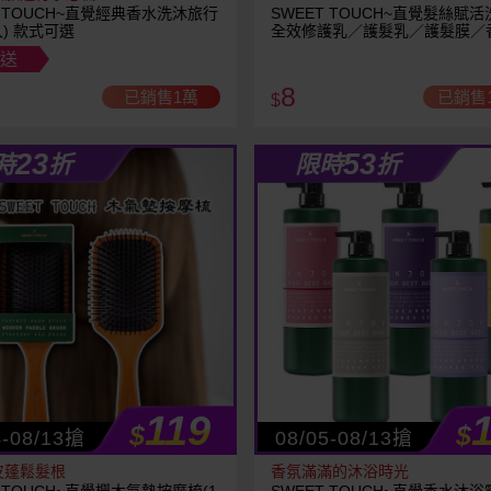
T TOUCH~直覺經典香水洗沐旅行
SWEET TOUCH~直覺髮絲賦
入) 款式可選
全效修護乳／護髮乳／護髮膜／
精／香水沐浴露(15ml) 款式可選
送
8
已銷售1萬
已銷售1
$
23
53
時
折
限時
折
119
$
$
4-08/13搶
08/05-08/13搶
皮蓬鬆髮根
香氛滿滿的沐浴時光