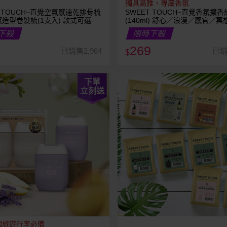
獨具高雅，專屬香氛
T TOUCH~直覺空氣感速乾排骨梳
SWEET TOUCH~直覺香氛擴香
造型卷髮梳(1支入) 款式可選
(140ml) 舒心／浪漫／感官／冥
選
下殺
限時下殺
269
已銷售2,964
已銷
$
下單
立刻送
國旅遊行李必備