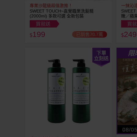
專業沙龍級超值激推！
一抹沁
SWEET TOUCH~直覺職業洗髮精
SWEE
(2000ml) 多款可選 全新包裝
嫩／蘋果
式可選 
買就送
買就
199
249
已銷售70.7萬
$
$
限
下單
立刻送
08/0