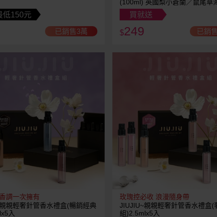
(100ml) 英國梨小蒼蘭／鼠尾草
可選
低150元
買就送
249
已銷售3萬
已銷售
$
感香調一次擁有
玫瑰控必收 浪漫隨身帶
IU~親親輕奢針管香水禮盒(暢銷經典
JIUJIU~親親輕奢針管香水禮盒
lx5入
組)2.5mlx5入