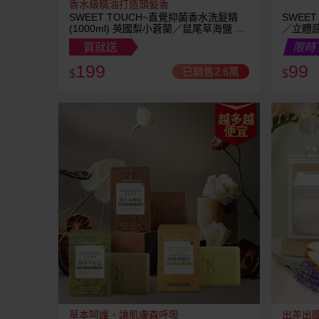
香水級精油打造頭髮香
SWEET TOUCH~直覺抑菌香水洗髮精
SWEE
(1000ml) 英國梨小蒼蘭／鼠尾草海鹽 款
／立體感
式可選
買就送
限時
199
99
已銷售2.6萬
$
$
越多越
便宜
草本呵護，讓肌膚森呼吸
出差出