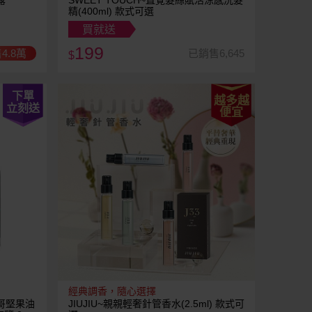
露
SWEET TOUCH~直覺髮絲賦活涼感洗髮
精(400ml) 款式可選
買就送
199
4.8萬
已銷售6,645
$
下單
越多越
立刻送
便宜
經典調香，隨心選擇
洛哥堅果油
JIUJIU~親親輕奢針管香水(2.5ml) 款式可