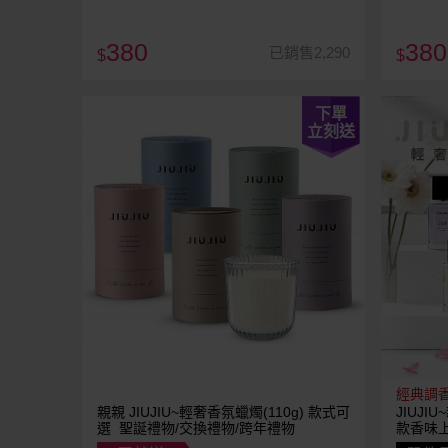
380
380
已銷售2,290
$
$
下單
立刻送
經典調
親親 JIUJIU~輕奢香氛蠟燭(110g) 款式可
JIUJI
選 聖誕禮物/交換禮物/跨年禮物
款香味上