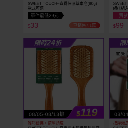
SWEET TOUCH~直覺保濕草本皂(80g)
SWEE
款式可選
組(1組
單件最低29元
買就
33
99
已銷售7.1萬
$
$
24
限時
折
限
119
$
08/05-08/13搶
08/0
輕巧便攜，按摩頭皮
按摩頭