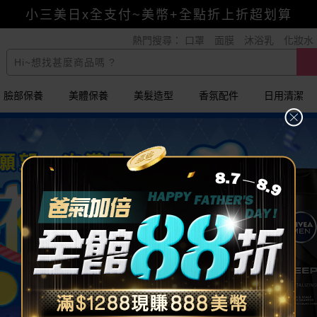
小三美日x全支付~美幣+全點折上折超划算
熱門搜尋：
口罩
面膜
沐浴乳
化妝水
賺美幣~換好禮~立即換GO~
臉部保養
美體保養
美髮造型
香氛配件
日用清潔