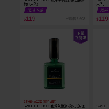
SWEET TOUCH~直覺櫸木隨行氣墊按摩
SWEE
梳(1支入)
支入)
限時下殺
限時
119
119
已銷售9,608
$
$
下單
立刻送
7種植物萃取溫和調理
SWEET TOUCH~直覺茶樹潔淨頭皮調理
SWEE