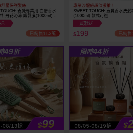
涼舒壓保護髮絲
專業沙龍級超值激推！
T TOUCH~直覺專業用 白麝香水
SWEET TOUCH~直覺香水洗髮
牡丹花沁涼 護髮膜(1000ml) 款
(1000ml) 款式可選
全新包裝
送
買就送
199
已銷售11.3萬
已銷售1
$
49
44
時
折
限時
折
99
$
$
5-08/13搶
08/05-08/19搶