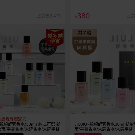
380
已銷售2,477
已銷
$
越多越
便宜
香展現專屬魅力
U~親親輕奢香水(30ml) 款式可選 新
JIUJIU~親親輕奢香水30ml 新款香味上
市/平替香水/大牌香水/大牌平替
市/平替香水/大牌香水/大牌平替