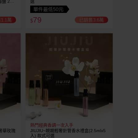
海鹽 2款
選
單件最低50元
79
1.1萬
已銷售3.6萬
$
熱門經典香調一次入手
(奢華玫瑰
JIUJIU~親親輕奢針管香水禮盒(2.5mlx5
入) 款式可選