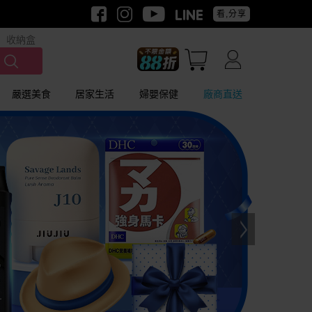
看,分享
收納盒
嚴選美食
居家生活
婦嬰保健
廠商直送