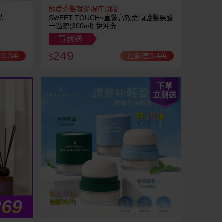
寵愛秀髮就從現在開始
精
SWEET TOUCH~直覺高效柔順護髮果酸
一點靈(300ml) 免沖洗
買就送
249
3.3萬
已銷售3.4萬
$
下單
立刻送
269