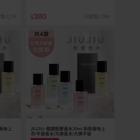
380
售2,276
已銷售2,984
$
JIUJIU~親親輕奢香水30ml 新款香味上
市/平替香水/大牌香水/大牌平替