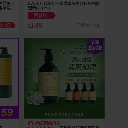
活洗髮精／
SWEET TOUCH~直覺葉綠素頭皮SPA調
香水洗髮
理素(210ml)
買就送
149
0.2萬
已銷售7,935
$
下單
立刻送
159
解脫頭皮悶熱煩擾