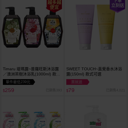
下單
越多越
立刻送
便宜
Timaru 堤瑪露~普羅旺斯沐浴露
SWEET TOUCH~直覺香水沐浴
／澳洲茶樹沐浴乳(1000ml) 款式
露(150ml) 款式可選
可選
單件最低239元
買就送
259
79
已銷售393
已銷售4,021
$
$