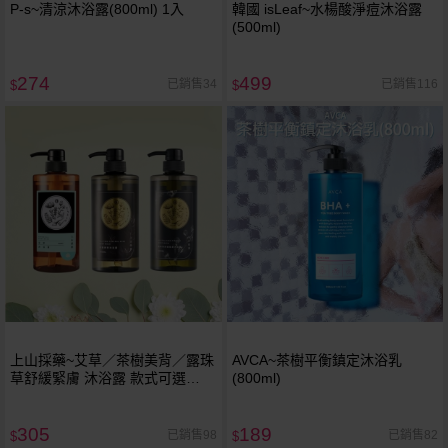
P-s~清涼沐浴露(800ml) 1入
韓國 isLeaf~水楊酸淨痘沐浴露
(500ml)
274
499
已銷售34
已銷售116
$
$
上山採藥~艾草／茶樹美背／露珠
AVCA~茶樹平衡鎮定沐浴乳
草舒緩緊膚 沐浴露 款式可選
(800ml)
(600ml)
305
189
已銷售98
已銷售82
$
$