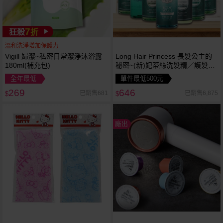
7
狂殺
折
溫和洗淨增加保護力
Vigill 婦潔~私密日常潔淨沐浴露
Long Hair Princess 長髮公主的
180ml(補充包)
秘密~(新)妃蒂絲洗髮精／護髮膜
／沐浴露(1000ml) 款式可選
全年最低
單件最低500元
269
646
已銷售681
已銷售6,875
$
$
廠出