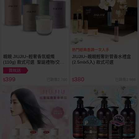
熱門經典香調一次入手
親親 JIUJIU~輕奢香氛蠟燭
JIUJIU~親親輕奢針管香水禮盒
(110g) 款式可選 聖誕禮物/交換
(2.5mlx5入) 款式可選
禮物/跨年禮物
買就送
399
380
已銷售2,760
已銷售2,986
$
$