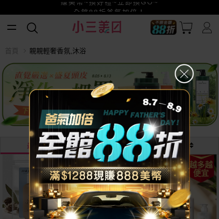
賺美幣~換好禮~立即換GO~
小三美日x全支付~美幣+全點折上折超划算
全館88折爸氣加倍！
首頁
親親輕奢香氛,沐浴
最熱銷
最新
價格
清倉
越多越
殺很大
便宜