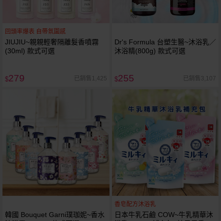
回頭率爆表 自帶氛圍感
JIUJIU~親親輕奢隔離髮香噴霧
Dr's Formula 台塑生醫~沐浴乳／
(30ml) 款式可選
沐浴精(800g) 款式可選
279
255
已銷售1,425
已銷售3,107
$
$
香皂配方沐浴乳
韓國 Bouquet Garni璞珈妮~香水
日本牛乳石鹼 COW~牛乳精華沐