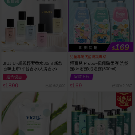
169
$
即 刻 開 搶
兒童專屬抗菌防護專家
JIUJIU~親親輕奢香水30ml 新款
博寶兒 Probo~佩佩豬柔護 洗髮
香味上市/平替香水/大牌香水/大
露/沐浴露/泡泡露(500ml)
牌平替
組合優惠
限時下殺
1890
169
已銷售2,000
已銷售2,987
$
$
越多越
便宜