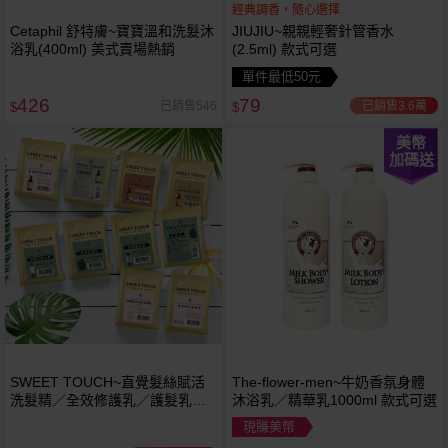
經典調香，隨心選擇
Cetaphil 舒特膚~寶寶溫和洗髮沐
JIUJIU~親親輕奢針管香水
浴乳(400ml) 美式賣場熱銷
(2.5ml) 款式可選
單件最低50元
426
79
已銷售3.6萬
已銷售546
$
$
美幣
加碼送
SWEET TOUCH~直覺髮絲賦活
The-flower-men~牛奶香氛身體
洗髮精／全效修護乳／護髮乳／
沐浴乳／精華乳1000ml 款式可選
護髮膜／香水洗髮精／香水沐浴
現賺美幣
露(15ml) 款式可選