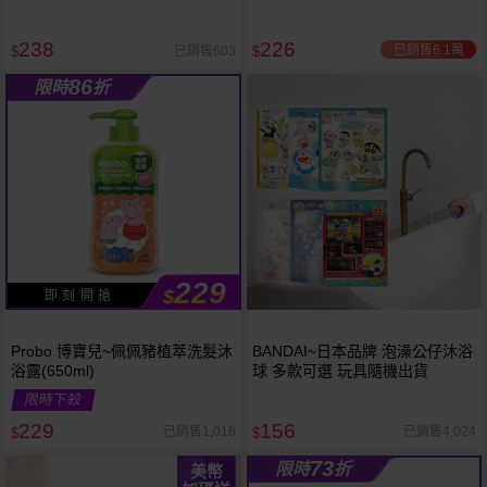
選
238
226
已銷售6.1萬
已銷售603
$
$
86
限時
折
229
$
即 刻 開 搶
Probo 博寶兒~佩佩豬植萃洗髮沐
BANDAI~日本品牌 泡澡公仔沐浴
浴露(650ml)
球 多款可選 玩具隨機出貨
限時下殺
229
156
已銷售1,016
已銷售4,024
$
$
73
限時
折
美幣