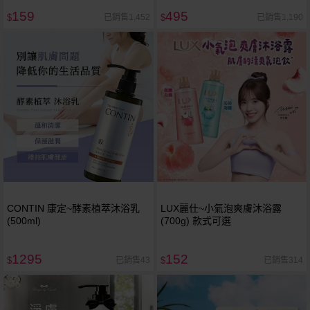
159
495
已銷售1,452
已銷售1,190
$
$
CONTIN 康定~酵素植萃沐浴乳
LUX麗仕~小氣泡爽膚沐浴露
(500ml)
(700g) 款式可選
1295
152
已銷售43
已銷售314
$
$