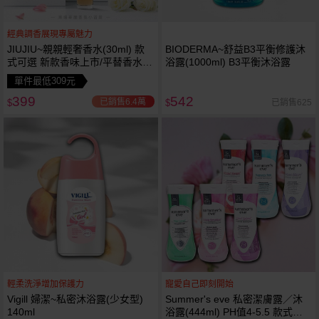
經典調香展現專屬魅力
JIUJIU~親親輕奢香水(30ml) 款
BIODERMA~舒益B3平衡修護沐
式可選 新款香味上市/平替香水/
浴露(1000ml) B3平衡沐浴露
大牌香水/大牌平替
單件最低309元
399
542
已銷售6.4萬
已銷售625
$
$
輕柔洗淨增加保護力
寵愛自己即刻開始
Vigill 婦潔~私密沐浴露(少女型)
Summer's eve 私密潔膚露／沐
140ml
浴露(444ml) PH值4-5.5 款式可