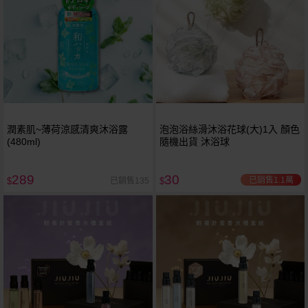
潤素肌~薄荷涼感清爽沐浴露
泡泡浴絲滑沐浴花球(大)1入 顏色
(480ml)
隨機出貨 沐浴球
289
30
已銷售1.1萬
已銷售135
$
$