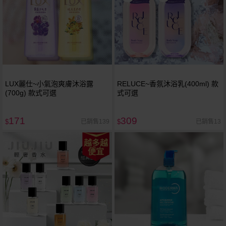
LUX麗仕~小氣泡爽膚沐浴露
RELUCE~香氛沐浴乳(400ml) 款
(700g) 款式可選
式可選
171
309
已銷售139
已銷售13
$
$
越多越
便宜