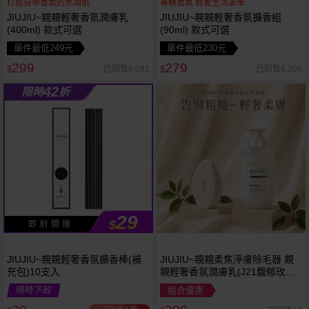
打造自帶香氣的水潤肌
專櫃香氛 輕奢生活美學
JIUJIU~親親輕奢香氛潤膚乳
JIUJIU~親親輕奢香氛擴香組
(400ml) 款式可選
(90ml) 款式可選
單件最低249元
單件最低230元
299
279
已銷售6,081
已銷售8,205
$
$
42
限時
折
29
$
即 刻 開 搶
JIUJIU~親親輕奢香氛擴香棒(補
JIUJIU~親親柔焦淨膚除毛器 親
充包)10支入
親輕奢香氛潤膚乳(J21馥郁玫
瑰)400ml 組合款
限時下殺
組合優惠