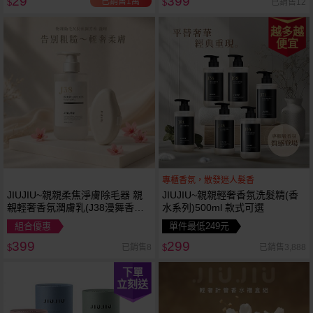
29
399
已銷售1萬
已銷售12
$
$
越多越
便宜
專櫃香氛，散發迷人髮香
JIUJIU~親親柔焦淨膚除毛器 親
JIUJIU~親親輕奢香氛洗髮精(香
親輕奢香氛潤膚乳(J38漫舞香
水系列)500ml 款式可選
蘋)400ml 組合款
組合優惠
單件最低249元
399
299
已銷售8
已銷售3,888
$
$
下單
立刻送