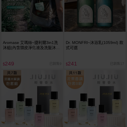
Aromase 艾瑪絲~捷利爾3in1洗
Dr. MONFRI~沐浴乳(1059ml) 款
沐組(內含頭皮淨化液及洗髮沐浴
式可選
露)｜頭皮養護明星系列
249
241
已銷售9
已銷售17
$
$