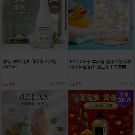
康朵~白茶尤加利香水沐浴乳
BANDAI~日本品牌 泡澡公仔沐浴
(800ml)
球橘色橙香(角落生物下午茶時
光)55g
184
169
已銷售200
已銷售16
$
$
下單
立刻送