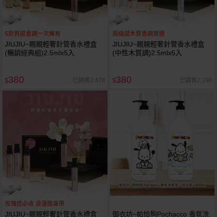
5款質感香調一次擁有
高級感木質香調首選
JIUJIU~親親輕奢針管香水禮盒
JIUJIU~親親輕奢針管香水禮盒
(暢銷經典組)2.5mlx5入
(中性木質調)2.5mlx5入
380
380
已銷售2,478
已銷售2,290
$
$
玫瑰控必收 浪漫隨身帶
JIUJIU~親親輕奢針管香水禮盒
御衣坊~帕恰狗Pochacco 香氛洗