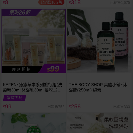
8
318
已銷售10.2萬
已銷售1,675
$
$
26
限時
折
99
$
即 刻 開 搶
KAFEN~療癒草本系列旅行組(洗
THE BODY SHOP 美體小舖~沐
髮精30ml 沐浴乳30ml 髮膜12ml)
浴膠(250ml) 純素
款式可選
限時下殺
99
256
已銷售752
已銷售333
$
$