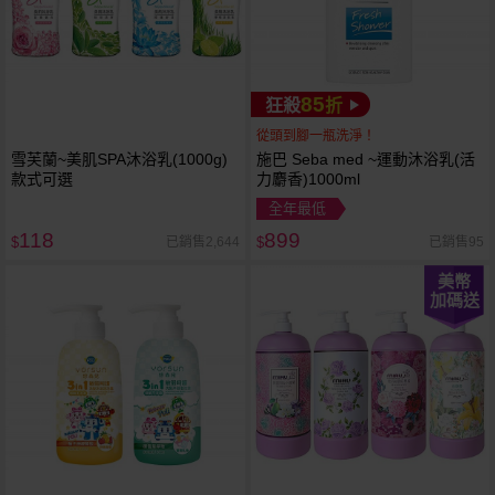
85
狂殺
折
從頭到腳一瓶洗淨！
雪芙蘭~美肌SPA沐浴乳(1000g)
施巴 Seba med ~運動沐浴乳(活
款式可選
力麝香)1000ml
全年最低
118
899
已銷售2,644
已銷售95
$
$
美幣
加碼送