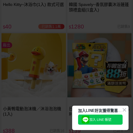
Hello Kitty~沐浴巾(1入) 款式可選
韓國 Spavely~香氛膠囊沐浴蓮蓬
頭禮盒組(1盒入)
40
1280
已銷售1.1萬
已銷售9
$
$
廠出
小黃鴨電動泡沫機／沐浴泡泡機
日本 泡澡公仔沐浴球(1入)超級瑪
加
入LINE好友獲得驚喜折扣!
(1入)
利歐SUPER MARIO 玩具隨機出
貨
加入 LINE 帳號
388
139
已銷售16
已銷售383
$
$