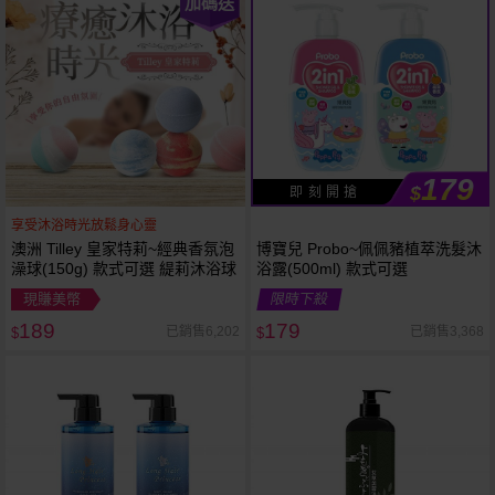
加碼送
179
$
即 刻 開 搶
享受沐浴時光放鬆身心靈
澳洲 Tilley 皇家特莉~經典香氛泡
博寶兒 Probo~佩佩豬植萃洗髮沐
澡球(150g) 款式可選 緹莉沐浴球
浴露(500ml) 款式可選
現賺美幣
限時下殺
189
179
已銷售6,202
已銷售3,368
$
$