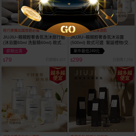
輕巧便攜出國旅遊必備
質感香氣，保濕彈潤肌
JIUJIU~親親輕奢香氛洗沐旅行組
JIUJIU~親親輕奢香氛沐浴露
(沐浴露60ml 洗髮精60ml) 款式可
(500ml) 款式可選 聖誕禮物/交換
選
禮物/跨年禮物
即期出清
單件最低249元
79
299
已銷售6,927
已銷售7,258
$
$
越多越
越多越
便宜
便宜