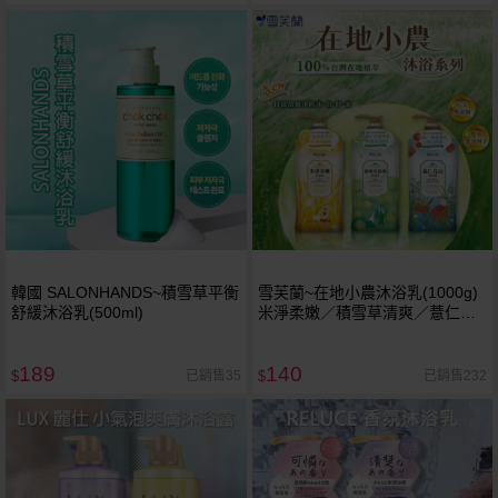
韓國 SALONHANDS~積雪草平衡
雪芙蘭~在地小農沐浴乳(1000g)
舒緩沐浴乳(500ml)
米淨柔嫩／積雪草清爽／薏仁亮
白 款式可選
189
140
已銷售35
已銷售232
$
$