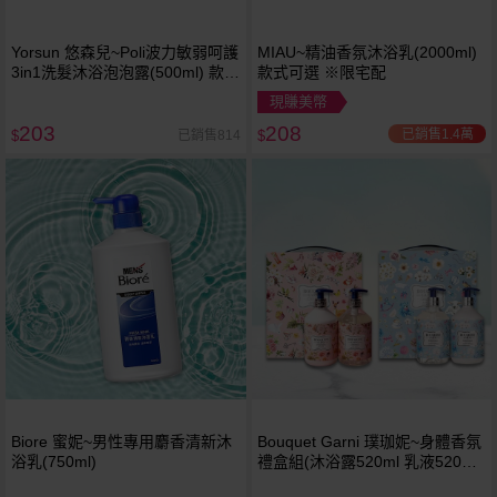
Yorsun 悠森兒~Poli波力敏弱呵護
MIAU~精油香氛沐浴乳(2000ml)
3in1洗髮沐浴泡泡露(500ml) 款式
款式可選 ※限宅配
可選
現賺美幣
203
208
已銷售1.4萬
已銷售814
$
$
Biore 蜜妮~男性專用麝香清新沐
Bouquet Garni 璞珈妮~身體香氛
浴乳(750ml)
禮盒組(沐浴露520ml 乳液520ml)
款式可選 Bouquet-Garni