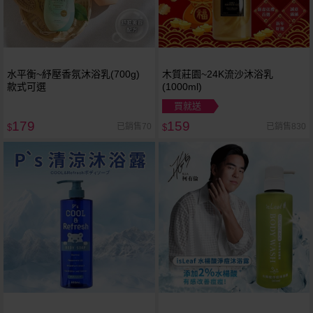
水平衡~紓壓香氛沐浴乳(700g)
木質莊園~24K流沙沐浴乳
款式可選
(1000ml)
買就送
179
159
已銷售70
已銷售830
$
$