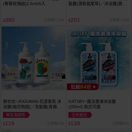
(奢華玫瑰組)2.5mlx5入
髮露(清新鼠尾草)／沐浴露(寶貝
爽身粉) 1800ml
380
201
已銷售2,278
已銷售1,108
$
$
84
狂殺
折
御衣坊~JOGUMAN 花漾香氛 沐
GATSBY~魔法激凍沐浴露
浴露(柚花物語)／洗髮露(青蘋微
(250ml) 款式可選
語) (1000ml) 款式可選
專區滿額贈
全年最低
119
139
已銷售239
已銷售659
$
$