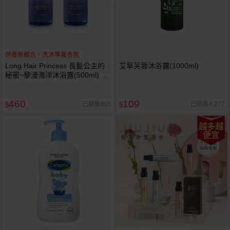
保養新概念，洗沐專屬香氛
Long Hair Princess 長髮公主的
艾草芙蓉沐浴露(1000ml)
秘密~黎漫海洋沐浴露(500ml) 款
式可選
460
109
已銷售805
已銷售4,277
$
$
越多越
便宜