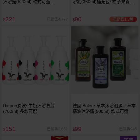
沐浴露(520ml) 款式可選
浴乳(360ml)補充包~柚子果香／
Bouquet Garni Bouquet-Garni
玫瑰花香／清新皂香 款式可選
221
90
已銷售1.3萬
已銷售4,777
$
$
Rinpoo潤波~牛奶沐浴慕絲
德國 Balea~草本沐浴泡澡／草本
(700ml) 多款可選
精油沐浴露(500ml) 款式可選
151
99
已銷售2,651
已銷售945
$
$