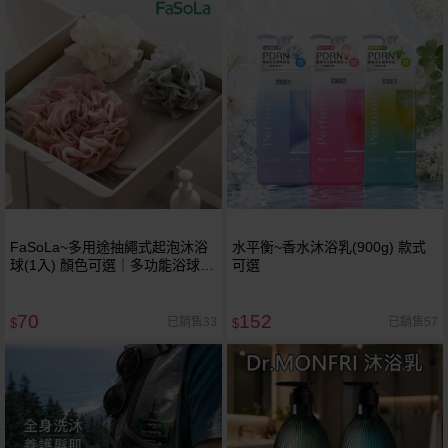
FaSoLa~多用途抽繩式起泡沐浴
水平衡~香水沐浴乳(900g) 款式
球(1入) 顏色可選｜多功能浴球／
可選
沐浴球／肥皂起泡球／去角質
70
152
已銷售33
已銷售57
$
$