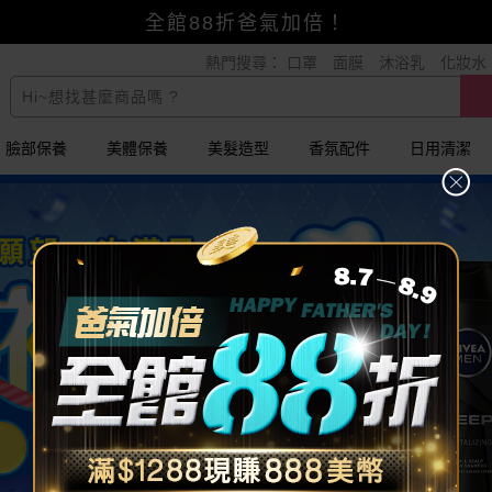
全館88折爸氣加倍！
熱門搜尋：
口罩
面膜
沐浴乳
化妝水
小三美日x全支付~美幣+全點折上折超划算
臉部保養
美體保養
美髮造型
香氛配件
日用清潔