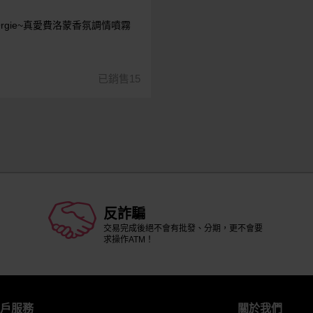
rgie~真愛費洛蒙香氛調情噴霧
已銷售15
反詐騙
交易完成後絕不會有批發、分期，更不會要
求操作ATM！
戶服務
關於我們