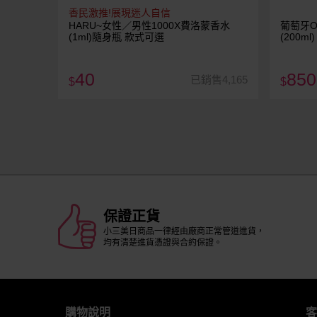
香民激推!展現迷人自信
HARU~女性／男性1000X費洛蒙香水
葡萄牙O
(1ml)隨身瓶 款式可選
(200ml)
40
850
已銷售4,165
$
$
保證正貨
小三美日商品一律經由廠商正常管道進貨，
均有清楚進貨憑證與合約保證。
購物說明
客