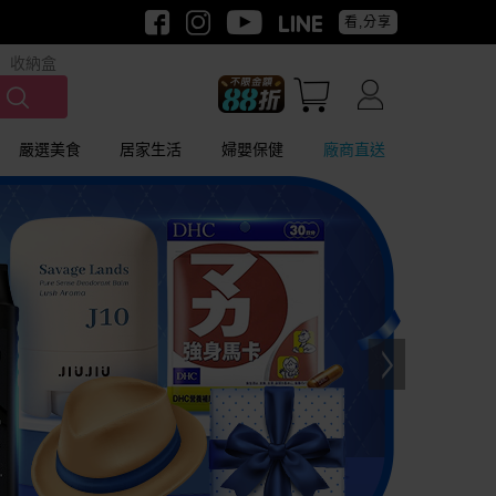
看,分享
收納盒
嚴選美食
居家生活
婦嬰保健
廠商直送