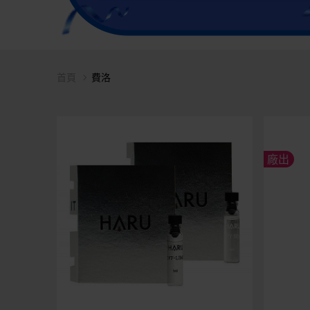
首頁
費洛
廠出