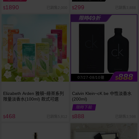
1890
299
已銷售2,000
已銷售3,888
$
$
49
限時
折
888
$
07/27-08/10搶
Elizabeth Arden 雅頓~綠茶系列
Calvin Klein~cK be 中性淡香水
限量淡香水(100ml) 款式可選
(200ml)
限時下殺
468
888
已銷售5,812
已銷售3,598
$
$