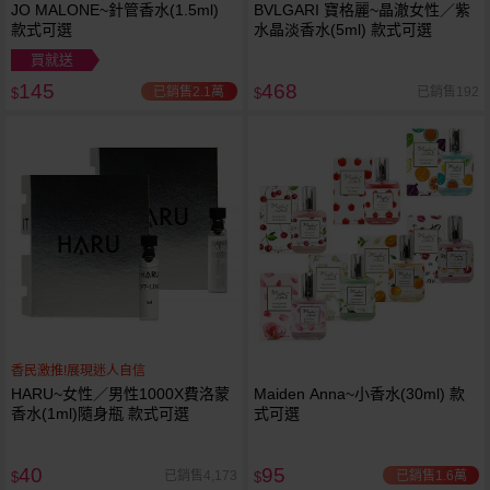
JO MALONE~針管香水(1.5ml)
BVLGARI 寶格麗~晶澈女性／紫
款式可選
水晶淡香水(5ml) 款式可選
買就送
145
468
已銷售2.1萬
已銷售192
$
$
香民激推!展現迷人自信
HARU~女性／男性1000X費洛蒙
Maiden Anna~小香水(30ml) 款
香水(1ml)隨身瓶 款式可選
式可選
40
95
已銷售1.6萬
已銷售4,173
$
$