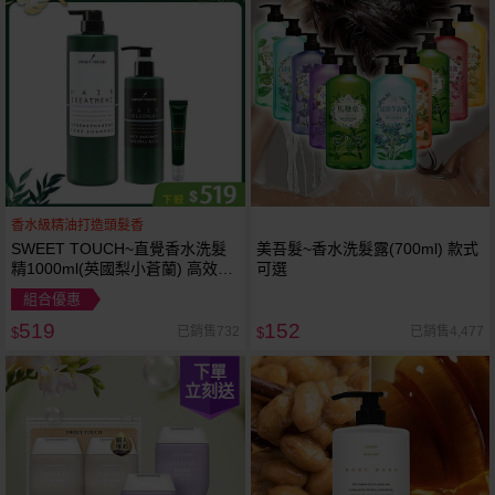
香水級精油打造頭髮香
SWEET TOUCH~直覺香水洗髮
美吾髮~香水洗髮露(700ml) 款式
精1000ml(英國梨小蒼蘭) 高效柔
可選
順護髮果酸一點靈300ml 橄欖葉
組合優惠
精華養髮凝膠20ml 組合款
519
152
已銷售732
已銷售4,477
$
$
下單
立刻送