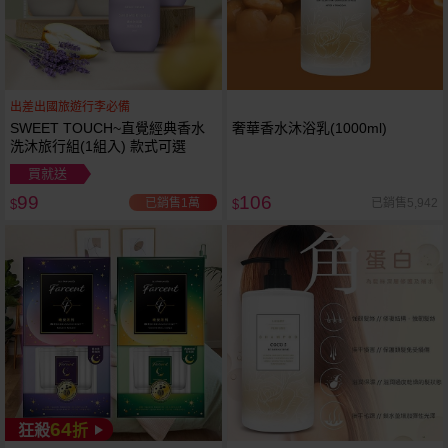
出差出國旅遊行李必備
SWEET TOUCH~直覺經典香水
奢華香水沐浴乳(1000ml)
洗沐旅行組(1組入) 款式可選
買就送
99
106
已銷售1萬
已銷售5,942
$
$
64
狂殺
折