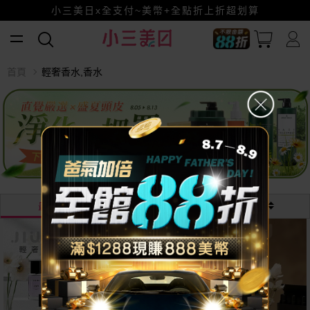
小三美日x全支付~美幣+全點折上折超划算
賺美幣~換好禮~立即換GO~
首頁
輕奢香水,香水
最熱銷
最新
價格
越多越
便宜