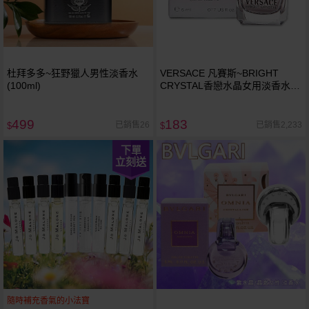
杜拜多多~狂野獵人男性淡香水
VERSACE 凡賽斯~BRIGHT
(100ml)
CRYSTAL香戀水晶女用淡香水
(5ml)
499
183
已銷售26
已銷售2,233
$
$
下單
立刻送
隨時補充香氣的小法寶