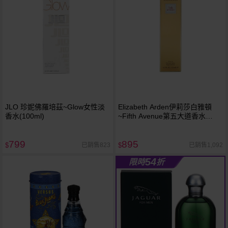
JLO 珍妮佛羅培茲~Glow女性淡
Elizabeth Arden伊莉莎白雅頓
香水(100ml)
~Fifth Avenue第五大道香水
(125ml)
799
895
已銷售823
已銷售1,092
$
$
54
限時
折