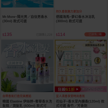
持久香氣魅力更加分
Mr.More~陽光男／自信男香水
德國海馬~夢幻香水沐浴乳
(30ml) 款式可選
(300ml) 款式可選
135
114
已銷售2萬
已銷售1,228
$
$
61
狂殺
折
自帶香氣打造完美邂逅
宜人清香享受時尚香氛
韓國 Elastine 伊絲婷~奢華香水洗
花仙子~香水室內擴香(120ml) 款
髮精／潤髮乳 (600ml) 款式可選
式可選 香竹／芳香劑