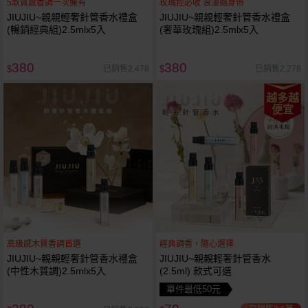
5款質感香調一次擁有
玫瑰控必收 浪漫隨身帶
JIUJIU~親親輕奢針管香水禮盒
JIUJIU~親親輕奢針管香水禮盒
(暢銷經典組)2.5mlx5入
(奢華玫瑰組)2.5mlx5入
380
380
已銷售2,478
已銷售2,278
$
$
越多越
便宜
高級感木質香調首選
經典調香，隨心選擇
JIUJIU~親親輕奢針管香水禮盒
JIUJIU~親親輕奢針管香水
(中性木質調)2.5mlx5入
(2.5ml) 款式可選
單件最低50元