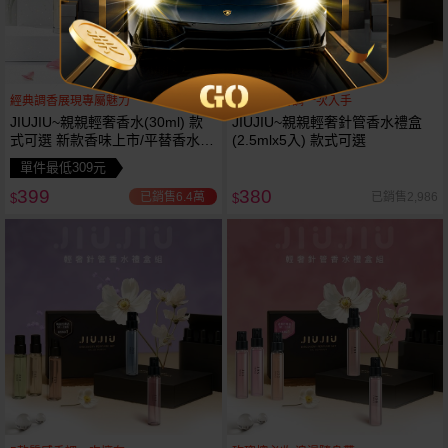
經典調香展現專屬魅力
熱門經典香調一次入手
JIUJIU~親親輕奢香水(30ml) 款
JIUJIU~親親輕奢針管香水禮盒
式可選 新款香味上市/平替香水/
(2.5mlx5入) 款式可選
大牌香水/大牌平替
單件最低309元
399
380
已銷售6.4萬
已銷售2,986
$
$