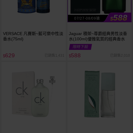
588
$
07/27-08/09搶
VERSACE 凡賽斯~藍可樂中性淡
Jaguar 積架~尊爵經典男性淡香
香水(75ml)
水(100ml)優雅氣質的經典香水
限時下殺
629
588
已銷售1,431
已銷售2,010
$
$