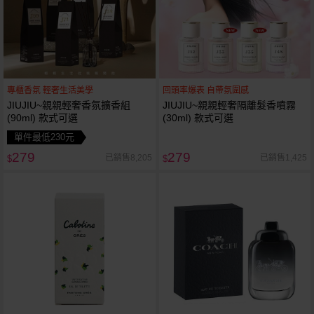
專櫃香氛 輕奢生活美學
回頭率爆表 自帶氛圍感
JIUJIU~親親輕奢香氛擴香組
JIUJIU~親親輕奢隔離髮香噴霧
(90ml) 款式可選
(30ml) 款式可選
單件最低230元
279
279
已銷售8,205
已銷售1,425
$
$