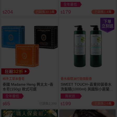
最新2024升級版
全年最低
204
179
已銷售30.3萬
已銷售1.4萬
$
$
下單
立刻送
32
狂殺
折
純手工草本香皂
香水級精油打造頭髮香
泰國 Madame Heng 興太太~香
SWEET TOUCH~直覺抑菌香水
水皂(150g) 款式可選
洗髮精(1000ml) 英國梨小蒼蘭／
鼠尾草海鹽 款式可選
全年最低
買就送
65
199
已銷售2.6萬
已銷售2,399
$
$