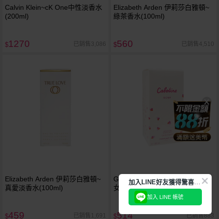
Calvin Klein~cK One中性淡香水
Elizabeth Arden 伊莉莎白雅頓~
(200ml)
綠茶香水(100ml)
1270
560
已銷售3,086
已銷售4,510
$
$
Elizabeth Arden 伊莉莎白雅頓~
Gres Cabotine Rose~粉紅佳人
加
入LINE好友獲得驚喜折扣!
真愛淡香水(100ml)
女性淡香水(100ml)
加入 LINE 帳號
459
514
已銷售1,691
已銷售883
$
$