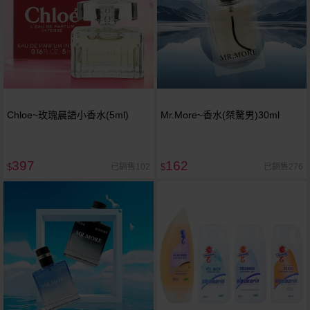
Chloe~玫瑰晨語小香水(5ml)
Mr.More~香水(桀驁男)30ml
397
162
已銷售102
已銷售276
$
$