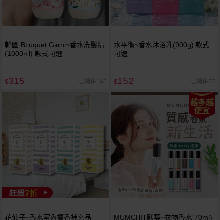
韓國 Bouquet Garni~香水洗髮精
水平衡~香水沐浴乳(900g) 款式
(1000ml) 款式可選
可選
315
152
已銷售146
已銷售57
$
$
越多越
便宜
7
狂殺
折
花仙子~香水室內擴香補充品
MUMCHIT默契~衣物香水(70ml)