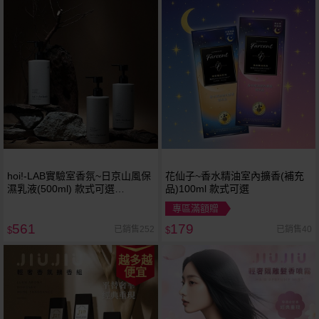
hoi!-LAB實驗室香氛~日京山風保
花仙子~香水精油室內擴香(補充
濕乳液(500ml) 款式可選
品)100ml 款式可選
Threads 爆紅品 脆 NEW
專區滿額贈
561
179
已銷售252
已銷售40
$
$
越多越
便宜