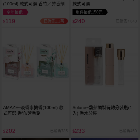
(100ml) 款式可選 香竹／芳香劑
款式可選
全年最低
單件最低150元
119
240
已銷售1.1萬
已銷售7,843
$
$
AMAZE~淡香水擴香(100ml) 款
Solone~馥郁調製玩轉分裝瓶(1
式可選 香竹/芳香劑
入) 香水分裝
202
233
已銷售785
已銷售460
$
$