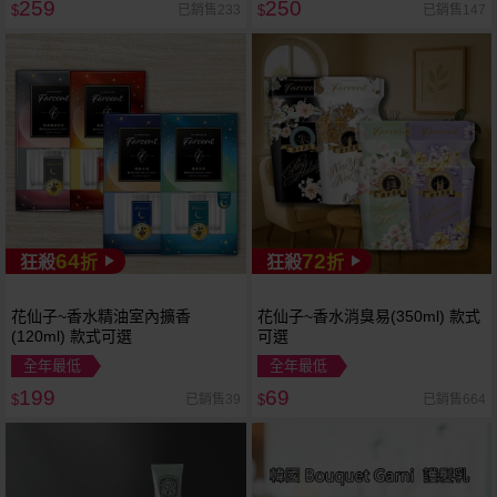
259
250
已銷售233
已銷售147
$
$
64
72
狂殺
折
狂殺
折
花仙子~香水精油室內擴香
花仙子~香水消臭易(350ml) 款式
(120ml) 款式可選
可選
全年最低
全年最低
199
69
已銷售39
已銷售664
$
$