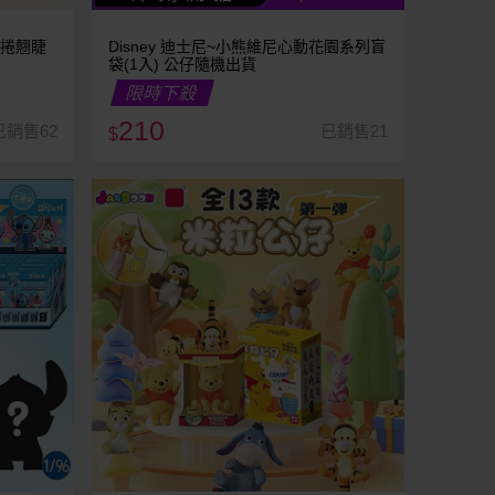
妮捲翹睫
Disney 迪士尼~小熊維尼心動花園系列盲
袋(1入) 公仔隨機出貨
限時下殺
210
已銷售62
已銷售21
$