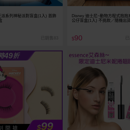
派系列神秘派對盲盒(1入) 首飾
Disney 迪士尼~動物方程式抱
盒
公仔盲盒(1入) 不挑款／隨機出
90
已銷售83
已
$
49
時
折
99
$
刻 開 搶