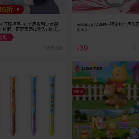
85
折
ER 旺達棉品~迪士尼系列少女襪
essence 艾森絲~限定迪士尼
／維尼／奇奇蒂蒂(1雙入) 款式可
(8ml)
最低
39
已銷售300
已
$
NEW