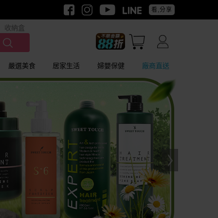
看,分享
收納盒
嚴選美食
居家生活
婦嬰保健
廠商直送