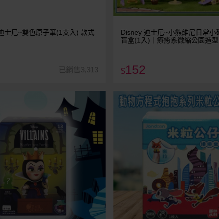
y 迪士尼~雙色原子筆(1支入) 款式
Disney 迪士尼~小熊維尼日常
盲盒(1入)｜療癒系微縮公園造型
玩桌面擺飾 現貨免預購 不挑款
貨
152
已銷售3,313
$