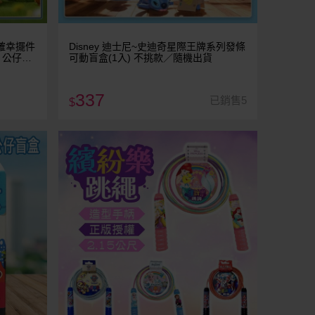
小確幸擺件
Disney 迪士尼~史迪奇星際王牌系列發條
 公仔盒
可動盲盒(1入) 不挑款／隨機出貨
／隨機出
337
已銷售5
$