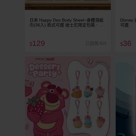
日本 Happy Deo Body Sheet~身體濕紙
Disne
巾(36入) 款式可選 迪士尼限定包裝．限
可選
量上市！
129
36
已銷售404
$
$