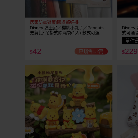
居家防霉對策!隨處都好掛
Disney 迪士尼／櫻桃小丸子／Peanuts
Disne
史努比~吊掛式除濕袋(1入) 款式可選
式可選 
納
單件最
42
229
已銷售1.2萬
$
$