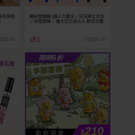
抱系列米粒
繽紛樂跳繩 (超人力霸王／汪汪隊立大功
貨
／冰雪奇緣／ 迪士尼公主)1入 款式可選
81
銷售186
已銷售103
$
6
限時
折
210
$
即 刻 開 搶