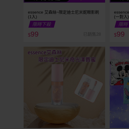
essence 艾森絲~限定迪士尼米妮眼影刷
esse
(1入)
(一對入)
限時下殺
限時
99
99
已銷售28
$
$