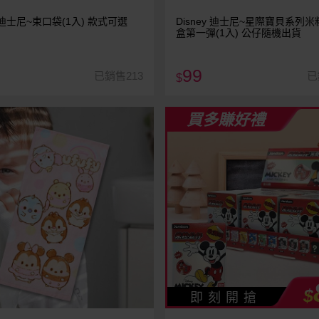
y 迪士尼~束口袋(1入) 款式可選
Disney 迪士尼~星際寶貝系列
盒第一彈(1入) 公仔隨機出貨
99
已銷售213
已
$
買多賺好禮
$
即 刻 開 搶