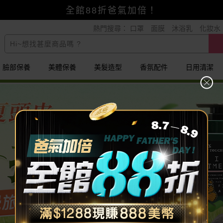
賺美幣~換好禮~立即換GO~
熱門搜尋：
口罩
面膜
沐浴乳
化妝水
小三美日x全支付~美幣+全點折上折超划算
全館88折爸氣加倍！
臉部保養
美體保養
美髮造型
香氛配件
日用清潔