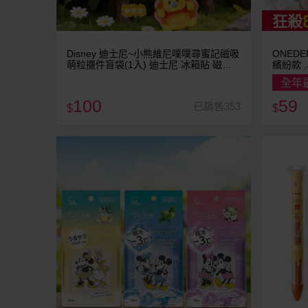
狂殺
Disney 迪士尼~小熊維尼噗噗尋蜜記磁吸
ONED
萌粒擺件盲袋(1入) 迪士尼 冰箱貼 磁鐵
繽紛款 
貼 不挑款／隨機出貨
選
全年
100
59
已銷售353
$
$