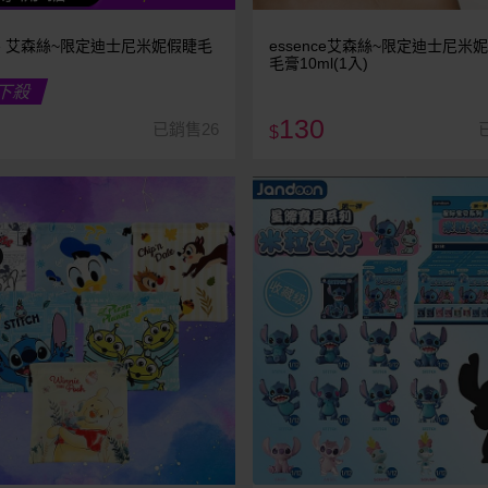
nce 艾森絲~限定迪士尼米妮假睫毛
essence艾森絲~限定迪士尼米
毛膏10ml(1入)
下殺
130
已銷售26
$