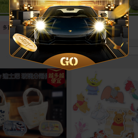
多買多送
即期出清
限時下殺
價格區間 :
越多越
便宜