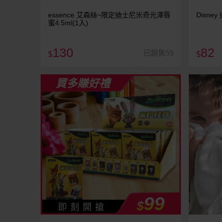
essence 艾森絲~限定迪士尼米奇光澤唇
Disne
蜜4.5ml(1入)
130
82
已銷售59
$
$
買多賺好禮
99
$
即 刻 開 搶