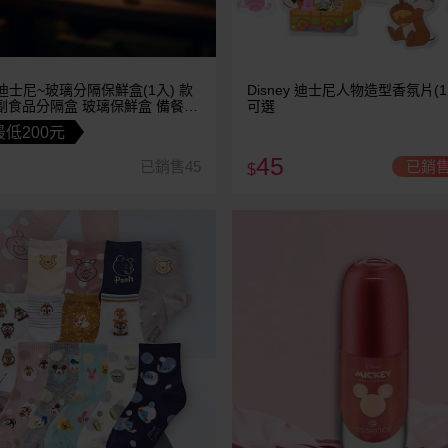
y 迪士尼~玻璃分隔保鮮盒(1入) 款
Disney 迪士尼人物造型香氛片(1
副食品分隔盒 玻璃保鮮盒 備餐收
可選
低200元
45
已銷售45
已銷售
$