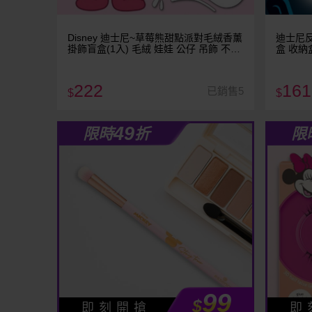
Disney 迪士尼~草莓熊甜點派對毛絨香薰
迪士尼反
掛飾盲盒(1入) 毛絨 娃娃 公仔 吊飾 不挑
盒 收納
款／隨機出貨
222
161
已銷售5
$
$
49
限時
折
限
99
$
即 刻 開 搶
即 