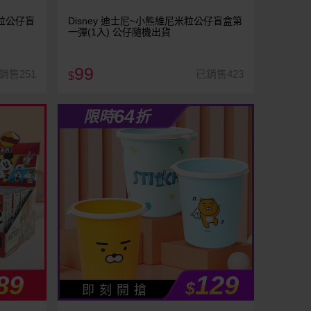
米粒公仔盲
Disney 迪士尼~小熊維尼米粒公仔盲盒第
一彈(1入) 公仔隨機出貨
99
銷售251
已銷售423
$
64
限時
折
89
129
$
即 刻 開 搶