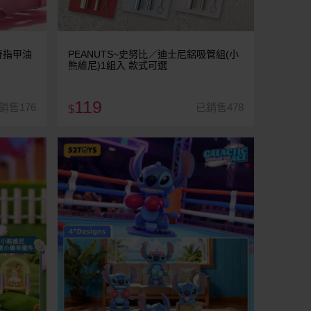
米奇指甲油
PEANUTS~史努比／迪士尼鋁吸管組(小
熊維尼)1組入 款式可選
119
銷售176
已銷售478
$